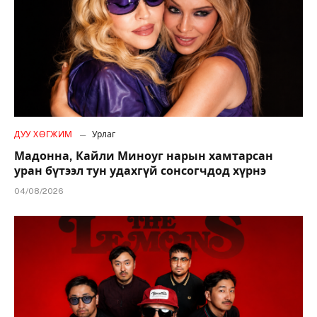
ДУУ ХӨГЖИМ
Урлаг
Мадонна, Кайли Миноуг нарын хамтарсан
уран бүтээл тун удахгүй сонсогчдод хүрнэ
04/08/2026