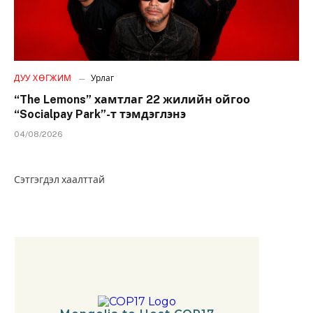
ДУУ ХӨГЖИМ
Урлаг
“The Lemons” хамтлаг 22 жилийн ойгоо
“Socialpay Park”-т тэмдэглэнэ
04/08/2026
Сэтгэгдэл хаалттай