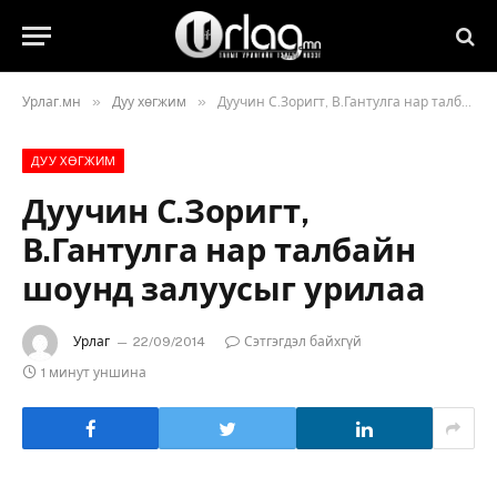
»
»
Урлаг.мн
Дуу хөгжим
Дуучин С.Зоригт, В.Гантулга нар талбайн шоунд залуусыг урилаа
ДУУ ХӨГЖИМ
Дуучин С.Зоригт,
В.Гантулга нар талбайн
шоунд залуусыг урилаа
Урлаг
22/09/2014
Сэтгэгдэл байхгүй
1 минут уншина