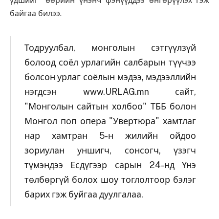
үдшийг" өөрийн үнэнч фэнүүддээ өнгөрүүлэх гэж
байгаа билээ.
Тодруулбал, монголын сэтгүүлзүй
болоод соёл урлагийн салбарын түүчээ
болсон урлаг соёлын мэдээ, мэдээллийн
нэгдсэн www.URLAG.mn сайт,
"Монголын сайтын холбоо" ТББ болон
Монгол поп опера "Увертюра" хамтлаг
нар хамтран 5-н жилийн ойдоо
зориулан уншигч, сонсогч, үзэгч
түмэндээ Есдүгээр сарын 24-нд Үнэ
төлбөргүй болох шоу тоглолтоор бэлэг
барих гэж буйгаа дуулгалаа.