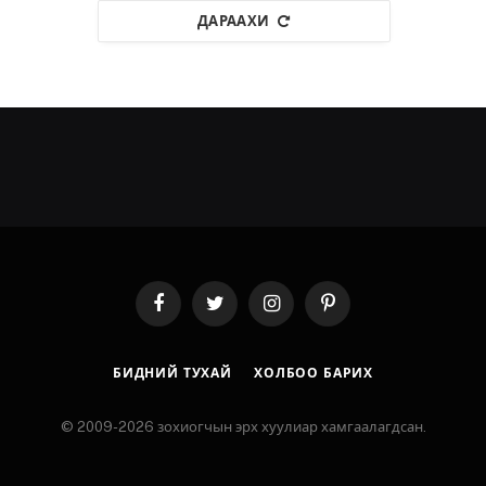
ДАРААХИ
Facebook
Twitter
Instagram
Pinterest
БИДНИЙ ТУХАЙ
ХОЛБОО БАРИХ
© 2009-2026 зохиогчын эрх хуулиар хамгаалагдсан.