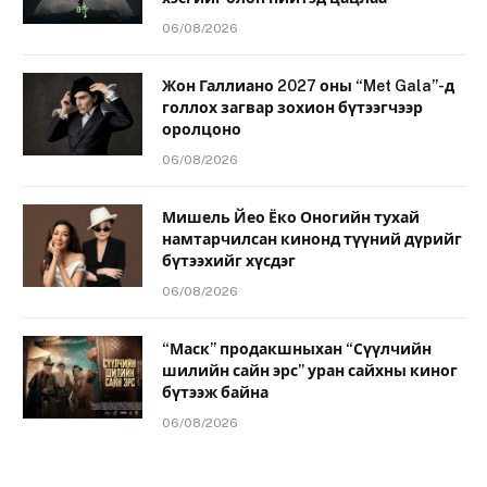
06/08/2026
Жон Галлиано 2027 оны “Met Gala”-д
голлох загвар зохион бүтээгчээр
оролцоно
06/08/2026
Мишель Йео Ёко Оногийн тухай
намтарчилсан кинонд түүний дүрийг
бүтээхийг хүсдэг
06/08/2026
“Маск” продакшныхан “Сүүлчийн
шилийн сайн эрс” уран сайхны киног
бүтээж байна
06/08/2026