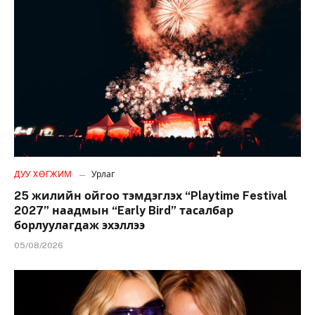
ДУУ ХӨГЖИМ
Урлаг
25 жилийн ойгоо тэмдэглэх “Playtime Festival
2027” наадмын “Early Bird” тасалбар
борлуулагдаж эхэллээ
05/08/2026