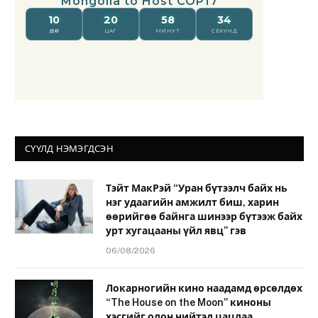
СҮҮЛД НЭМЭГДСЭН
Тэйт МакРэй “Уран бүтээлч байх нь
нэг удаагийн амжилт биш, харин
өөрийгөө байнга шинээр бүтээж байх
урт хугацааны үйл явц” гэв
06/08/2026
Локарногийн кино наадамд өрсөлдөх
“The House on the Moon” киноны
хэсгийг олон нийтэд цацлаа