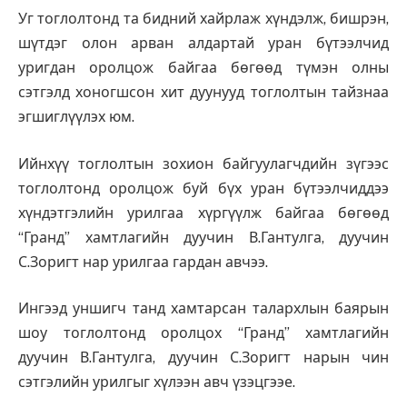
Уг тоглолтонд та бидний хайрлаж хүндэлж, бишрэн,
шүтдэг олон арван алдартай уран бүтээлчид
уригдан оролцож байгаа бөгөөд түмэн олны
сэтгэлд хоногшсон хит дуунууд тоглолтын тайзнаа
эгшиглүүлэх юм.
Ийнхүү тоглолтын зохион байгуулагчдийн зүгээс
тоглолтонд оролцож буй бүх уран бүтээлчиддээ
хүндэтгэлийн урилгаа хүргүүлж байгаа бөгөөд
“Гранд” хамтлагийн дуучин В.Гантулга, дуучин
С.Зоригт нар урилгаа гардан авчээ.
Ингээд уншигч танд хамтарсан талархлын баярын
шоу тоглолтонд оролцох “Гранд” хамтлагийн
дуучин В.Гантулга, дуучин С.Зоригт нарын чин
сэтгэлийн урилгыг хүлээн авч үзэцгээе.