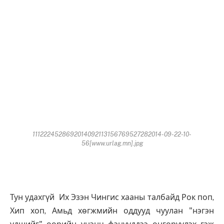
1112224528692014092113156769527282014-09-22-10-
56[www.urlag.mn].jpg
Тун удахгүй Их Эзэн Чингис хааны талбайд Рок поп,
Хип хоп, Амьд хөгжмийн оддууд чуулан "нэгэн