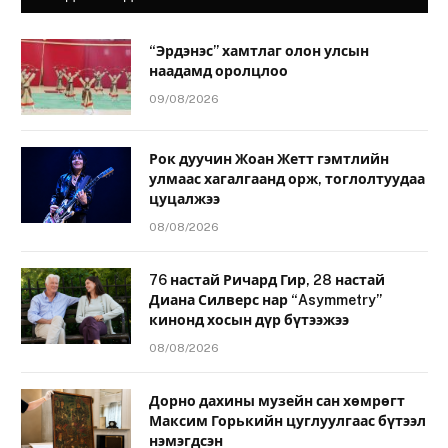
“Эрдэнэс” хамтлаг олон улсын
наадамд оролцлоо
09/08/2026
Рок дуучин Жоан Жетт гэмтлийн
улмаас хагалгаанд орж, тоглолтуудаа
цуцалжээ
08/08/2026
76 настай Ричард Гир, 28 настай
Диана Силверс нар “Asymmetry”
кинонд хосын дүр бүтээжээ
08/08/2026
Дорно дахины музейн сан хөмрөгт
Максим Горькийн цуглуулгаас бүтээл
нэмэгдсэн