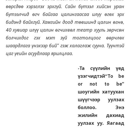
өөрсдөө хэрэглэх эрхгүй. Сайн бүтээл хийсэн уран
бүтээлчид өгч байгаа цалингаасаа илүү өгөх эрх
бидэнд байхгүй. Хамгийн доод төвшинд цалин өгнө,
40 хувиар илүү цалин өгчихвөл театр хууль зөрчсөн
болчихдог гэх мэт зүй тогтолцоог өөрчлөх
шаардлага үнэхээр бий” гэж халаглаж сууна. Түүнтэй
цаг үеийн асуудлаар ярилцлаа.
-Та сүүлийн үед
үзэгчидтэй“
To be
or not to be
”
шоугийн хатуухан
шүүгчээр уулзах
боллоо. Энэ
жилийн дахиад
уулзах уу. Яагаад