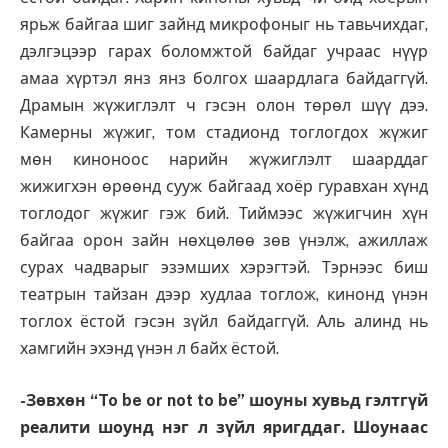
ярьж байгаа шиг зайнд микрофоныг нь тавьчихдаг,
дэлгэцээр гарах боломжтой байдаг учраас нүүр
амаа хүртэл янз янз болгох шаардлага байдаггүй.
Драмын жүжиглэлт ч гэсэн олон төрөл шүү дээ.
Камерны жүжиг, том стадионд тоглогдох жүжиг
мөн киноноос нарийн жүжиглэлт шаарддаг
жижигхэн өрөөнд сууж байгаад хоёр гуравхан хүнд
тоглодог жүжиг гэж бий. Тиймээс жүжигчин хүн
байгаа орон зайн нөхцөлөө зөв үнэлж, ажиллаж
сурах чадварыг эзэмших хэрэгтэй. Тэрнээс биш
театрын тайзан дээр худлаа тоглож, кинонд үнэн
тоглох ёстой гэсэн зүйл байдаггүй. Аль алинд нь
хамгийн эхэнд үнэн л байх ёстой.
-Зөвхөн “
To be or not to be
”
шоуны хувьд гэлтгүй
реалити шоунд нэг л зүйл яригддаг. Шоунаас