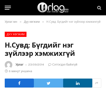
»
»
Урлаг.мн
Дуу хөгжим
Н.Сувд: Бүгдийг нэг зүйлээр хэмжихгүй
ДУУ ХӨГЖИМ
Н.Сувд: Бүгдийг нэг
зүйлээр хэмжихгүй
Урлаг
23/09/2014
Сэтгэгдэл байхгүй
6 минут уншина