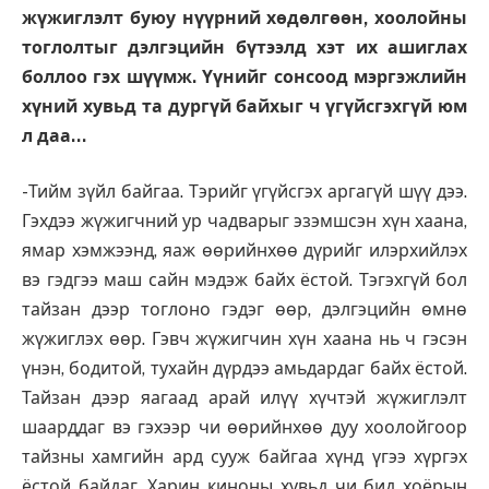
жүжиглэлт буюу нүүрний хөдөлгөөн, хоолойны
тоглолтыг дэлгэцийн бүтээлд хэт их ашиглах
боллоо гэх шүүмж. Үүнийг сонсоод мэргэжлийн
хүний хувьд та дургүй байхыг ч үгүйсгэхгүй юм
л даа…
-Тийм зүйл байгаа. Тэрийг үгүйсгэх аргагүй шүү дээ.
Гэхдээ жүжигчний ур чадварыг эзэмшсэн хүн хаана,
ямар хэмжээнд, яаж өөрийнхөө дүрийг илэрхийлэх
вэ гэдгээ маш сайн мэдэж байх ёстой. Тэгэхгүй бол
тайзан дээр тоглоно гэдэг өөр, дэлгэцийн өмнө
жүжиглэх өөр. Гэвч жүжигчин хүн хаана нь ч гэсэн
үнэн, бодитой, тухайн дүрдээ амьдардаг байх ёстой.
Тайзан дээр яагаад арай илүү хүчтэй жүжиглэлт
шаарддаг вэ гэхээр чи өөрийнхөө дуу хоолойгоор
тайзны хамгийн ард сууж байгаа хүнд үгээ хүргэх
ёстой байдаг. Харин киноны хувьд чи бид хоёрын