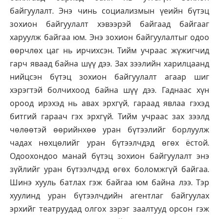
байгуулалт. Энэ чинь социализмын үеийн бүтэц
зохион байгуулалт хэвээрэй байгаад байгааг
харуулж байгаа юм. Энэ зохион байгуулалтыг одоо
өөрчлөх цаг нь ирчихсэн. Тийм учраас жүжигчид
гарч яваад байна шүү дээ. Зах зээлийн харилцаанд
нийцсэн бүтэц зохион байгуулалт агаар шиг
хэрэгтэй болчихоод байна шүү дээ. Гаднаас хүн
ороод ирэхэд нь авах эрхгүй, гараад явлаа гэхэд
битгий гараач гэх эрхгүй. Тийм учраас зах зээлд
чөлөөтэй өөрийнхөө уран бүтээлийг борлуулж
чадах нөхцөлийг уран бүтээлчдэд өгөх ёстой.
Одоохондоо манай бүтэц зохион байгуулалт энэ
зүйлийг уран бүтээлчдэд өгөх боломжгүй байгаа.
Шинэ хууль батлах гэж байгаа юм байна лээ. Тэр
хуулинд уран бүтээлчдийн агентлаг байгуулах
эрхийг театруудад олгох зэрэг заалтууд орсон гэж