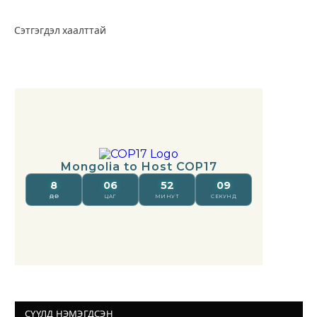
Сэтгэгдэл хаалттай
СҮҮЛД НЭМЭГДСЭН