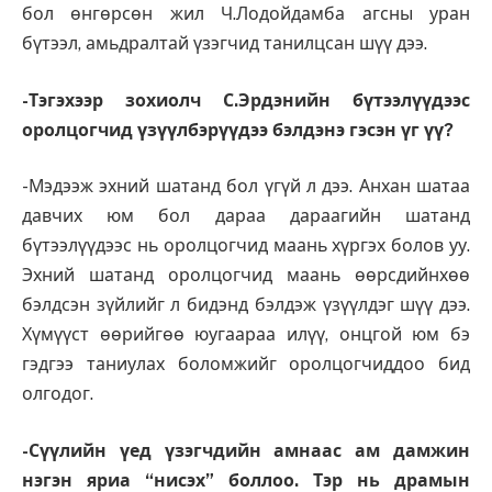
бол өнгөрсөн жил Ч.Лодойдамба агсны уран
бүтээл, амьдралтай үзэгчид танилцсан шүү дээ.
-Тэгэхээр зохиолч С.Эрдэнийн бүтээлүүдээс
оролцогчид үзүүлбэрүүдээ бэлдэнэ гэсэн үг үү?
-Мэдээж эхний шатанд бол үгүй л дээ. Анхан шатаа
давчих юм бол дараа дараагийн шатанд
бүтээлүүдээс нь оролцогчид маань хүргэх болов уу.
Эхний шатанд оролцогчид маань өөрсдийнхөө
бэлдсэн зүйлийг л бидэнд бэлдэж үзүүлдэг шүү дээ.
Хүмүүст өөрийгөө юугаараа илүү, онцгой юм бэ
гэдгээ таниулах боломжийг оролцогчиддоо бид
олгодог.
-Сүүлийн үед үзэгчдийн амнаас ам дамжин
нэгэн яриа “нисэх” боллоо. Тэр нь драмын