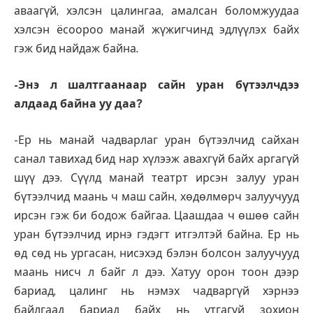
аваагүй, хэлсэн цалингаа, амалсан боломжуудаа
хэлсэн ёсоороо манай жүжигчинд эдлүүлэх байх
гэж бид найдаж байна.
-Энэ л шалтгаанаар сайн уран бүтээлчдээ
алдаад байна уу даа?
-Ер нь манай чадварлаг уран бүтээлчид сайхан
санал тавихад бид нар хүлээж авахгүй байх аргагүй
шүү дээ. Сүүлд манай театрт ирсэн залуу уран
бүтээлчид маань ч маш сайн, хөдөлмөрч залуучууд
ирсэн гэж би бодож байгаа. Цаашдаа ч өшөө сайн
уран бүтээлчид ирнэ гэдэгт итгэлтэй байна. Ер нь
өд сөд нь ургасан, нисэхэд бэлэн болсон залуучууд
маань нисч л байг л дээ. Хатуу орон тоон дээр
бариад, цалинг нь нэмэх чадваргүй хэрнээ
байлгаад бариад байх нь утгагүй зохион