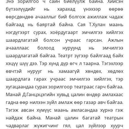
Энэ зорилгоо ч сайн биелүүлж байна. Хийсэн
бүтээлүүдийг нь харахад үнэхээр өөрөө
өөрсдөндөө ачааллыг бий болгож ажиллаж чадаж
байгаад нь баяртай байна. Сая Т.Хулан маань
нэгдүгээрт сурах, хоёрдугаарт эмчилгээ хийлгэх
шаардлагатай болсон учраас гарсан. Ажлын
ачааллаас болоод нуруунд нь эмчилгээ
шаардлагатай байгаа. Театрт зүгээр байлгаад байх
хэцүү шүү дээ. Тэр хүнд дүр өгч л таарна. Тэгэхлээр
өвчтэй нурууг нь хамаагүй хөндөх, хөдлөх
шаардлага гарах учраас эмчилгээ хийлгэх, тэр
хугацаандаа сурах зорилгоор театраас гарч байгаа.
Манай Д.Ганцэцэгийн хувьд цалин өндөр амлахаас
гадна өөр нилээн зүйл амлаж өөр газар авч байгаа.
Тэгэж авсан хүмүүс маань амласандаа хүрнэ гэж
найдаж байна. Манай цалин багатай театрын
чадварлаг жүжигчинг гял, цал зүйлээр хуурч