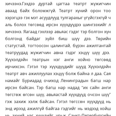
хичээнэ.Гэхдээ дуртай цагтаа театрт жүжигчин
аваад байх боломжгүй. Театрт хүний орон тоо
хэрэгцээ гэх мэт асуудлууд тулгарахыг үгүйсгэхгүй ч
аль болох төгсөөд ирсэн хүүхдүүдээ шингээхийг л
хичээнэ. Яагаад гэхлээр авьяас гэдэг тэр болгон хүн
болгонд байдаг зүйл биш шүү дээ. Төрийн
статустай, тогтоосон цалинтай, бүрэн ажилтантай
театруудад жүжигчин авна гэдэг хэцүү шүү дээ.
Хүүхэлдэйн театрын нэг анги хойно төгсөөд
ирчихсэн. Гэтэл тэр хүүхдүүдийг шууд Хүүхэлдэйн
театрт авч ажиллуулах хэцүү болж байна л даа. Сая
намайг Буриадад очиход Ленинградын багш нар
ирсэн байсан. Тэр багш нар надад “их сайн анги
төгсгөж өгсөн шүү, авьяастай хүүхдүүд очсон шүү”
гэж захиж хэлж байсан. Гэтэл төгссөн хүүхдүүд нь
энд ирээд ажилгүй байгаа гэдгийг нь мэдээд хойш
нь эхний нэг хүүхдийг урьж Санкт-Петербургийн