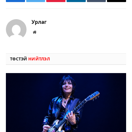
Facebook
Twitter
Pinterest
LinkedIn
Tumblr
Имэйл
Урлаг
Вэбсайт
ТӨСТЭЙ
НИЙТЛЭЛ