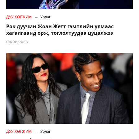
ДУУ ХӨГЖИМ
Урлаг
Рок дуучин Жоан Жетт гэмтлийн улмаас
хагалгаанд орж, тоглолтуудаа цуцалжээ
08/08/2026
ДУУ ХӨГЖИМ
Урлаг