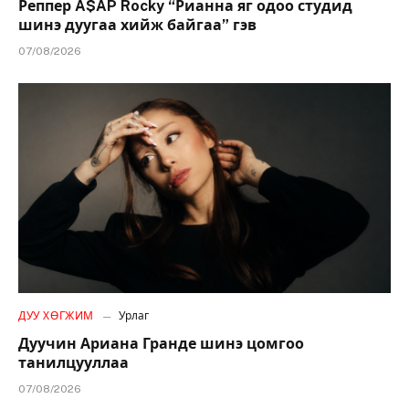
Реппер A$AP Rocky “Рианна яг одоо студид
шинэ дуугаа хийж байгаа” гэв
07/08/2026
ДУУ ХӨГЖИМ
Урлаг
Дуучин Ариана Гранде шинэ цомгоо
танилцууллаа
07/08/2026