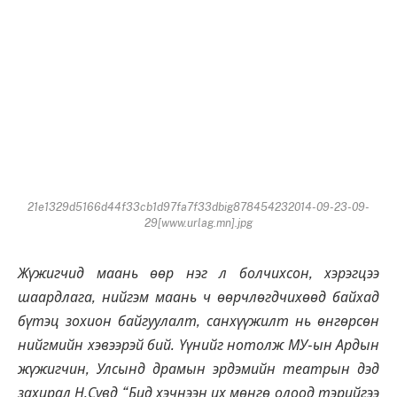
21e1329d5166d44f33cb1d97fa7f33dbig878454232014-09-23-09-
29[www.urlag.mn].jpg
Жүжигчид маань өөр нэг л болчихсон, хэрэгцээ
шаардлага, нийгэм маань ч өөрчлөгдчихөөд байхад
бүтэц зохион байгуулалт, санхүүжилт нь өнгөрсөн
нийгмийн хэвээрэй бий. Үүнийг нотолж МУ-ын Ардын
жүжигчин, Улсынд драмын эрдэмийн театрын дэд
захирал Н.Сувд “Бид хэчнээн их мөнгө олоод тэрийгээ