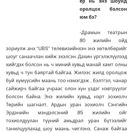
ер нь энэ шоунд
оролцох болсон
юм бэ?
-Драмын театрын
80 жилийн ойд
зориулж анх “UBS” телевизийнхэн энэ хөтөлбөрийг
шоуг санаачлан хийж эхэлсэн. Дахин үргэлжлүүлээд
хийгдэх болсон нь ч миний хувьд манай хамт олны
хувьд ч тун баяртай байгаа. Жилээс жилд оролцож
буй хүмүүсийн маань тоо нэмэгдэж , бэлтгэл, чанар
сайжирч байгаа учраас олон хүн үздэг нэвтрүүлэг
болсон байна. Энэ жилийн хувьд, нэрт зохиолч
Төрийн шагналт, Ардын уран зохиолч Сэнгийн
Эрдэнийн мэндэлсэний 85 жилийн ойг
тохиолдуулан түүний амьдрал уран бүтээлийг
танилцуулахад шоу маань чиглэнэ. Санаж байгаа