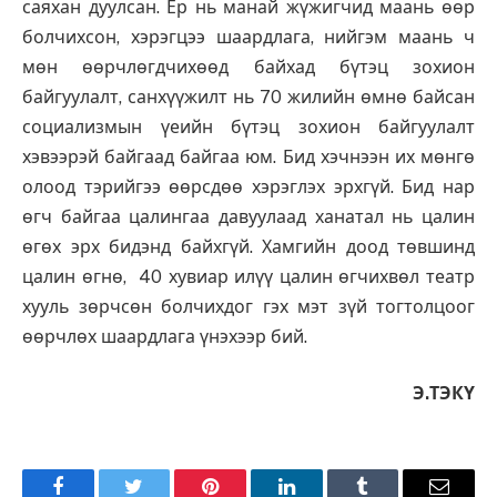
саяхан дуулсан. Ер нь манай жүжигчид маань өөр
болчихсон, хэрэгцээ шаардлага, нийгэм маань ч
мөн өөрчлөгдчихөөд байхад бүтэц зохион
байгуулалт, санхүүжилт нь 70 жилийн өмнө байсан
социализмын үеийн бүтэц зохион байгуулалт
хэвээрэй байгаад байгаа юм. Бид хэчнээн их мөнгө
олоод тэрийгээ өөрсдөө хэрэглэх эрхгүй. Бид нар
өгч байгаа цалингаа давуулаад ханатал нь цалин
өгөх эрх бидэнд байхгүй. Хамгийн доод төвшинд
цалин өгнө, 40 хувиар илүү цалин өгчихвөл театр
хууль зөрчсөн болчихдог гэх мэт зүй тогтолцоог
өөрчлөх шаардлага үнэхээр бий.
Э.ТЭКҮ