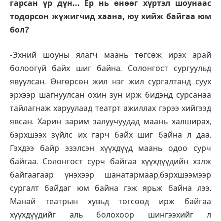
гарсан үр дүн… Ер нь өнөөг хүртэл шоунаас
тодорсон жүжигчид хаана, юу хийж байгаа юм
бол?
-Эхний шоуны ялагч маань төгсөж ирэх арай
болоогүй байх шиг байна. Солонгост сургуульд
явуулсан. Өнгөрсөн жил нэг жил сургалтанд суух
эрхээр шагнуулсан охин зун ирж бидэнд сурсанаа
тайлагнаж харуулаад театрт ажиллах гэрээ хийгээд
явсан. Харин зарим залуучуудад маань халширах,
бэрхшээх зүйлс их гарч байх шиг байна л даа.
Гэхдээ байр эзэлсэн хүүхдүүд маань одоо сурч
байгаа. Солонгост сурч байгаа хүүхдүүдийн хэлж
байгаагаар үнэхээр шанатармаар,бэрхшээмээр
сургалт байдаг юм байна гэж ярьж байна лээ.
Манай театрын хувьд төгсөөд ирж байгаа
хүүхдүүдийг аль болохоор шингээхийг л