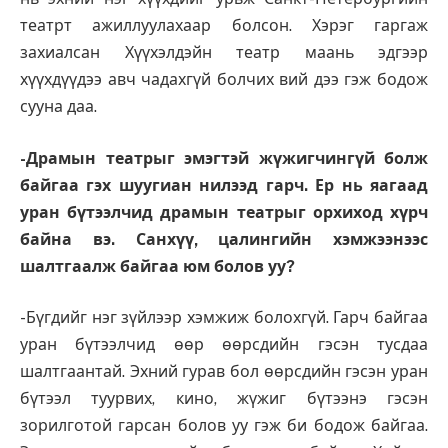
театрт ажиллуулахаар болсон. Хэрэг гаргаж
захиалсан Хүүхэлдэйн театр маань эдгээр
хүүхдүүдээ авч чадахгүй болчих вий дээ гэж бодож
сууна даа.
-Драмын театрыг эмэгтэй жүжигчингүй болж
байгаа гэх шуугиан нилээд гарч. Ер нь яагаад
уран бүтээлчид драмын театрыг орхиход хүрч
байна вэ. Санхүү, цалингийн хэмжээнээс
шалтгаалж байгаа юм болов уу?
-Бүгдийг нэг зүйлээр хэмжиж болохгүй. Гарч байгаа
уран бүтээлчид өөр өөрсдийн гэсэн тусдаа
шалтгаантай. Эхний гурав бол өөрсдийн гэсэн уран
бүтээл туурвих, кино, жүжиг бүтээнэ гэсэн
зорилготой гарсан болов уу гэж би бодож байгаа.