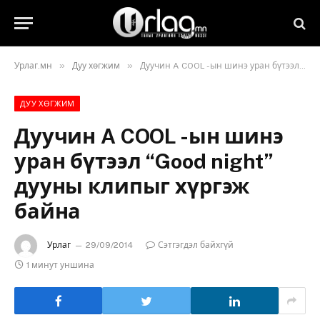
»
»
Урлаг.мн
Дуу хөгжим
Дуучин A COOL -ын шинэ уран бүтээл “Good night” дууны клипыг хүргэж байна
ДУУ ХӨГЖИМ
Дуучин A COOL -ын шинэ
уран бүтээл “Good night”
дууны клипыг хүргэж
байна
Урлаг
29/09/2014
Сэтгэгдэл байхгүй
1 минут уншина