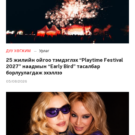
ДУУ ХӨГЖИМ
Урлаг
25 жилийн ойгоо тэмдэглэх “Playtime Festival
2027” наадмын “Early Bird” тасалбар
борлуулагдаж эхэллээ
05/08/2026