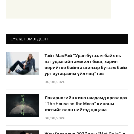
СҮҮЛД НЭМЭГДСЭН
Тэйт МакРэй “Уран бүтээлч байх нь
нэг удаагийн амжилт биш, харин
өөрийгөө байнга шинээр бүтээж байх
урт хугацааны үйл явц” гэв
06/08/2026
Локарногийн кино наадамд өрсөлдөх
“The House on the Moon” киноны
хэсгийг олон нийтэд цацлаа
06/08/2026
Жон Галлиано 2027 оны “Met Gala”-д