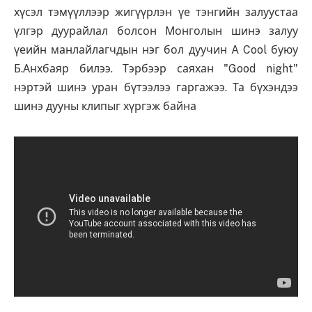
хүсэл тэмүүллээр жигүүрлэн үе тэнгийн залуустаа
үлгэр дуурайлал болсон Монголын шинэ залуу
үеийн манлайлагчдын нэг бол дуучин A Cool буюу
Б.Анхбаяр билээ. Тэрбээр саяхан "Good night"
нэртэй шинэ уран бүтээлээ гаргажээ. Та бүхэндээ
шинэ дууны клипыг хүргэж байна