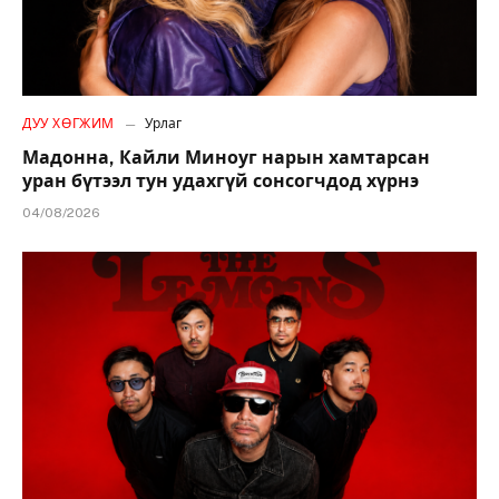
ДУУ ХӨГЖИМ
Урлаг
Мадонна, Кайли Миноуг нарын хамтарсан
уран бүтээл тун удахгүй сонсогчдод хүрнэ
04/08/2026