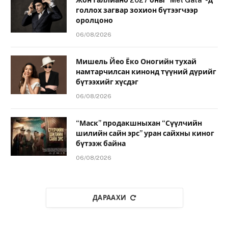
голлох загвар зохион бүтээгчээр
оролцоно
06/08/2026
Мишель Йео Ёко Оногийн тухай
намтарчилсан кинонд түүний дүрийг
бүтээхийг хүсдэг
06/08/2026
“Маск” продакшныхан “Сүүлчийн
шилийн сайн эрс” уран сайхны киног
бүтээж байна
06/08/2026
ДАРААХИ