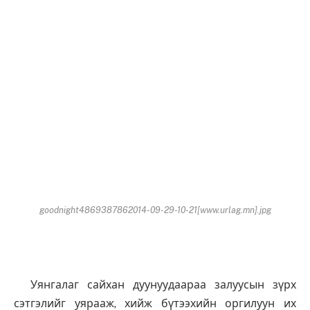
goodnight4869387862014-09-29-10-21[www.urlag.mn].jpg
Уянгалаг сайхан дуунуудаараа залуусын зүрх
сэтгэлийг уярааж, хийж бүтээхийн оргилуун их