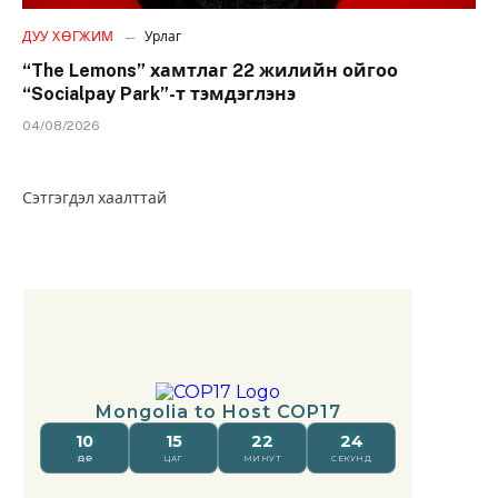
ДУУ ХӨГЖИМ
Урлаг
“The Lemons” хамтлаг 22 жилийн ойгоо
“Socialpay Park”-т тэмдэглэнэ
04/08/2026
Сэтгэгдэл хаалттай