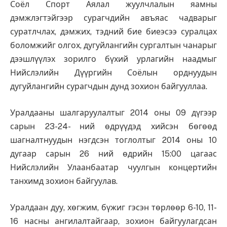
Соёл Спорт Аялал жуулчлалын яамны
дэмжлэгтэйгээр сурагчдийн авъяас чадварыг
суратлчлах, дэмжих, тэдний бие биеэсээ суралцах
боломжийг олгох, дугуйлангийн сургалтын чанарыг
дээшлүүлэх зорилго бүхий урлагийн наадмыг
Нийслэлийн Дүүргийн Соёлын орднуудын
дугуйлангийн сурагчдын дунд зохион байгууллаа.
Уралдааны шалгаруулалтыг 2014 оны 09 дүгээр
сарын 23-24- ний өдрүүдэд хийсэн бөгөөд
шагналтнуудын нэгдсэн тоглолтыг 2014 оны 10
дугаар сарын 26 ний өдрийн 15:00 цагаас
Нийслэлийн Улаанбаатар чуулгын концертийн
танхимд зохион байгуулав.
Уралдаан дуу, хөгжим, бүжиг гэсэн төрлөөр 6-10, 11-
16 насны ангилалтайгаар, зохион байгуулагдсан