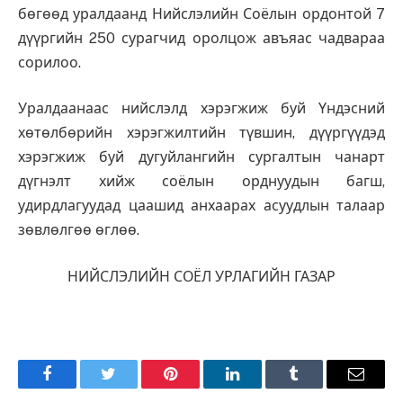
бөгөөд уралдаанд Нийслэлийн Соёлын ордонтой 7
дүүргийн 250 сурагчид оролцож авъяас чадвараа
сорилоо.
Уралдаанаас нийслэлд хэрэгжиж буй Үндэсний
хөтөлбөрийн хэрэгжилтийн түвшин, дүүргүүдэд
хэрэгжиж буй дугуйлангийн сургалтын чанарт
дүгнэлт хийж соёлын орднуудын багш,
удирдлагуудад цаашид анхаарах асуудлын талаар
зөвлөлгөө өглөө.
НИЙСЛЭЛИЙН СОЁЛ УРЛАГИЙН ГАЗАР
Facebook
Twitter
Pinterest
LinkedIn
Tumblr
Имэйл