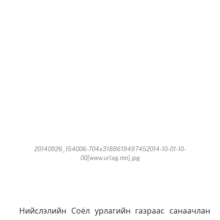
20140926_154006-704x3188619497452014-10-01-10-
00[www.urlag.mn].jpg
Нийслэлийн Соёл урлагийн газраас санаачлан