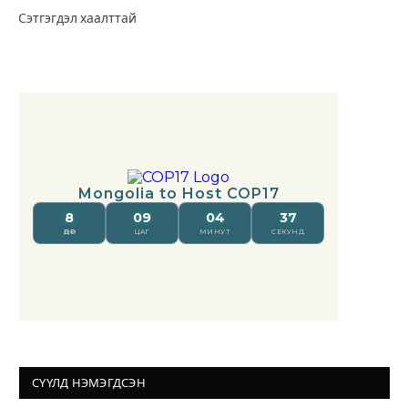
Сэтгэгдэл хаалттай
СҮҮЛД НЭМЭГДСЭН