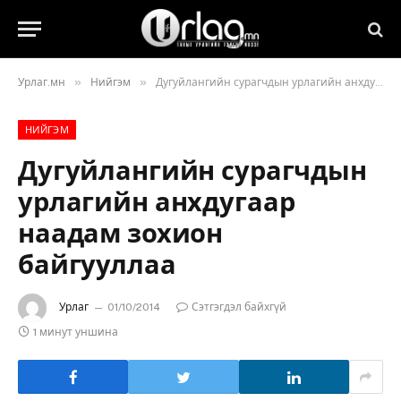
»
»
Урлаг.мн
Нийгэм
Дугуйлангийн сурагчдын урлагийн анхдугаар наадам зохион байгууллаа
НИЙГЭМ
Дугуйлангийн сурагчдын
урлагийн анхдугаар
наадам зохион
байгууллаа
Урлаг
01/10/2014
Сэтгэгдэл байхгүй
1 минут уншина