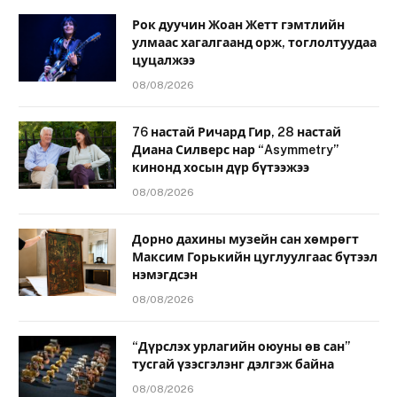
Рок дуучин Жоан Жетт гэмтлийн
улмаас хагалгаанд орж, тоглолтуудаа
цуцалжээ
08/08/2026
76 настай Ричард Гир, 28 настай
Диана Силверс нар “Asymmetry”
кинонд хосын дүр бүтээжээ
08/08/2026
Дорно дахины музейн сан хөмрөгт
Максим Горькийн цуглуулгаас бүтээл
нэмэгдсэн
08/08/2026
“Дүрслэх урлагийн оюуны өв сан”
тусгай үзэсгэлэнг дэлгэж байна
08/08/2026