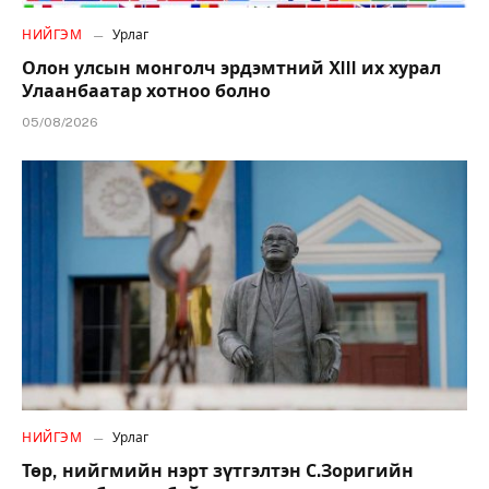
НИЙГЭМ
Урлаг
Олон улсын монголч эрдэмтний XIII их хурал
Улаанбаатар хотноо болно
05/08/2026
НИЙГЭМ
Урлаг
Төр, нийгмийн нэрт зүтгэлтэн С.Зоригийн