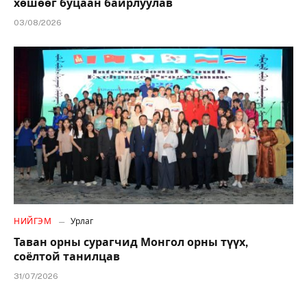
хөшөөг буцаан байрлуулав
03/08/2026
НИЙГЭМ
Урлаг
Таван орны сурагчид Монгол орны түүх,
соёлтой танилцав
31/07/2026