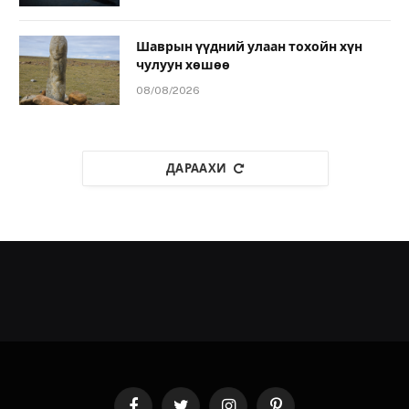
Шаврын үүдний улаан тохойн хүн
чулуун хөшөө
08/08/2026
ДАРААХИ