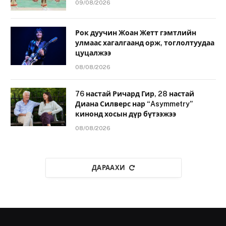
09/08/2026
Рок дуучин Жоан Жетт гэмтлийн
улмаас хагалгаанд орж, тоглолтуудаа
цуцалжээ
08/08/2026
76 настай Ричард Гир, 28 настай
Диана Силверс нар “Asymmetry”
кинонд хосын дүр бүтээжээ
08/08/2026
ДАРААХИ