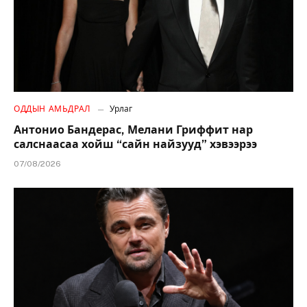
ОДДЫН АМЬДРАЛ
Урлаг
Антонио Бандерас, Мелани Гриффит нар
салснаасаа хойш “сайн найзууд” хэвээрээ
07/08/2026