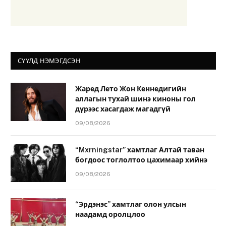
СҮҮЛД НЭМЭГДСЭН
Жаред Лето Жон Кеннедигийн
аллагын тухай шинэ киноны гол
дүрээс хасагдаж магадгүй
09/08/2026
“Mxrningstar” хамтлаг Алтай таван
богдоос тоглолтоо цахимаар хийнэ
09/08/2026
“Эрдэнэс” хамтлаг олон улсын
наадамд оролцлоо