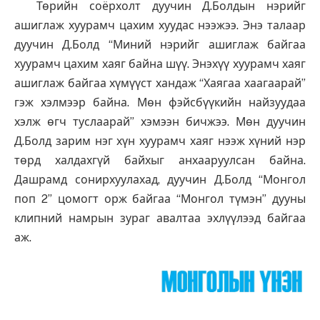
Төрийн соёрхолт дуучин Д.Болдын нэрийг
ашиглаж хуурамч цахим хуудас нээжээ. Энэ талаар
дуучин Д.Болд “Миний нэрийг ашиглаж байгаа
хуурамч цахим хаяг байна шүү. Энэхүү хуурамч хаяг
ашиглаж байгаа хүмүүст хандаж “Хаягаа хаагаарай”
гэж хэлмээр байна. Мөн фэйсбүүкийн найзуудаа
хэлж өгч туслаарай” хэмээн бичжээ. Мөн дуучин
Д.Болд зарим нэг хүн хуурамч хаяг нээж хүний нэр
төрд халдахгүй байхыг анхааруулсан байна.
Дашрамд сонирхуулахад, дуучин Д.Болд “Монгол
поп 2” цомогт орж байгаа “Монгол түмэн” дууны
клипний намрын зураг авалтаа эхлүүлээд байгаа
аж.