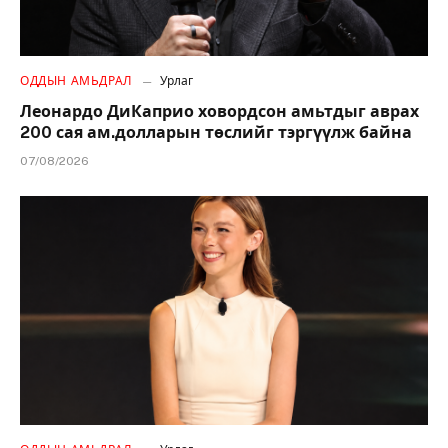
ОДДЫН АМЬДРАЛ
Урлаг
Леонардо ДиКаприо ховордсон амьтдыг аврах
200 сая ам.долларын төслийг тэргүүлж байна
07/08/2026