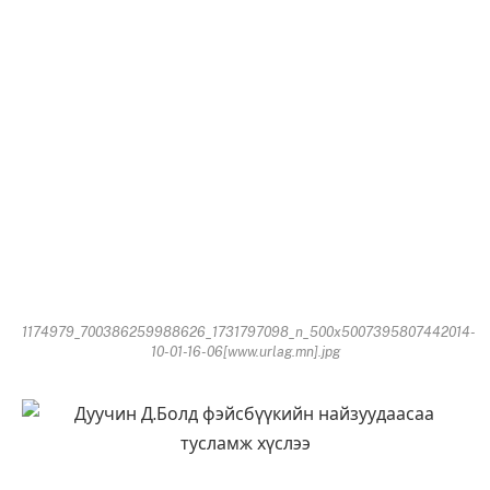
1174979_700386259988626_1731797098_n_500x5007395807442014-
10-01-16-06[www.urlag.mn].jpg