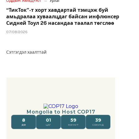
ОДДЫН АМЬДРАЛ
Урлаг
“ТикТок”-т хорт хавдартай тэмцэж буй
амьдралаа хуваалцдаг байсан инфлюнсер
Сидней Тоул 26 насандаа таалал төгслөө
07/08/2026
Сэтгэгдэл хаалттай