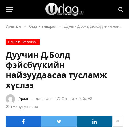
»
»
Урлаг.мн
Оддын амьдрал
Дуучин Д.Болд фэйсбүүкийн найзуудаасаа тусламж хүслээ
ОДДЫН АМЬДРАЛ
Дуучин Д.Болд
фэйсбүүкийн
найзуудаасаа тусламж
хүслээ
Урлаг
01/10/2014
Сэтгэгдэл байхгүй
1 минут уншина