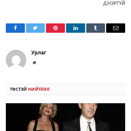
Д.НЭРГҮЙ
Facebook
Twitter
Pinterest
LinkedIn
Tumblr
Имэйл
Урлаг
Вэбсайт
ТӨСТЭЙ
НИЙТЛЭЛ