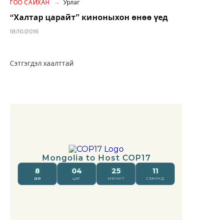
ГОО САЙХАН
Урлаг
“Халтар царайт” киноныхон өнөө үед
18/10/2016
Сэтгэгдэл хаалттай