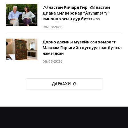
76 настай Ричард Гир, 28 настай
Диана Силверс нар “Asymmetry”
кинонд хосын дүр бүтээжээ
08/08/2026
Дорно дахины музейн сан хөмрөгт
Максим Горькийн цуглуулгаас бүтээл
нэмэгдсэн
08/08/2026
ДАРААХИ