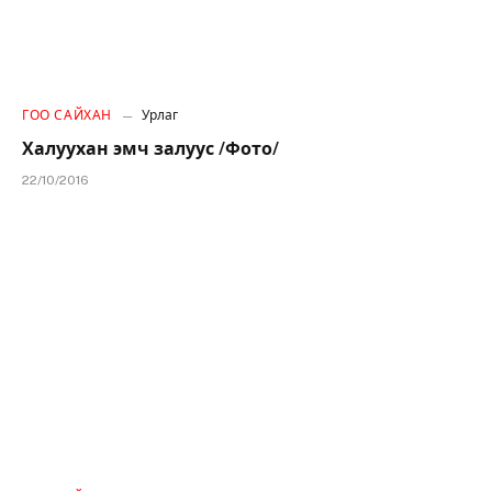
ГОО САЙХАН
Урлаг
Халуухан эмч залуус /Фото/
22/10/2016