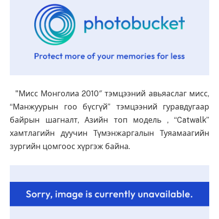
"Мисс Монголиа 2010″ тэмцээний авьяаслаг мисс,
“Манжуурын гоо бүсгүй” тэмцээний гуравдугаар
байрын шагналт, Азийн топ модель , “Catwalk”
хамтлагийн дуучин Түмэнжаргалын Туяамаагийн
зургийн цомгоос хүргэж байна.