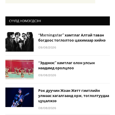
СҮҮЛД НЭМЭГДСЭН
“Mxrningstar” хамтлаг Алтай таван
богдоос тоглолтоо цахимаар хийнэ
09/08/2026
“Эрдэнэс” хамтлаг олон улсын
наадамд оролцлоо
09/08/2026
Рок дуучин Жоан Жетт гэмтлийн
улмаас хагалгаанд орж, тоглолтуудаа
цуцалжээ
08/08/2026