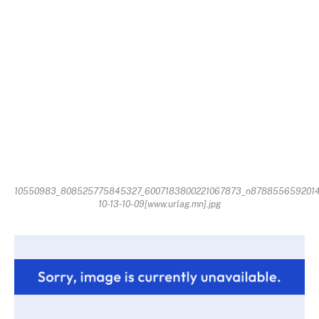
10550983_808525775845327_6007183800221067873_n8788556592014
10-13-10-09[www.urlag.mn].jpg