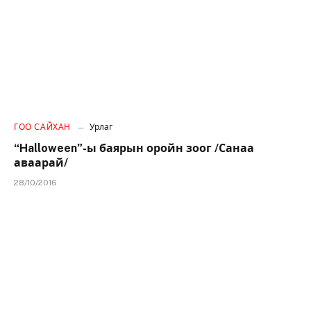
ГОО САЙХАН
Урлаг
“Halloween”-ы баярын оройн зоог /Санаа
аваарай/
28/10/2016