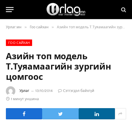
»
»
Урлаг.мн
Гоо сайхан
Азийн топ модель Т.Туяамаагийн зургийн цомгоос
ГОО САЙХАН
Азийн топ модель
Т.Туяамаагийн зургийн
цомгоос
Урлаг
13/10/2014
Сэтгэгдэл байхгүй
1 минут уншина