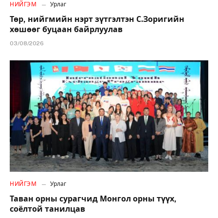
НИЙГЭМ
Урлаг
Төр, нийгмийн нэрт зүтгэлтэн С.Зоригийн
хөшөөг буцаан байрлуулав
03/08/2026
НИЙГЭМ
Урлаг
Таван орны сурагчид Монгол орны түүх,
соёлтой танилцав