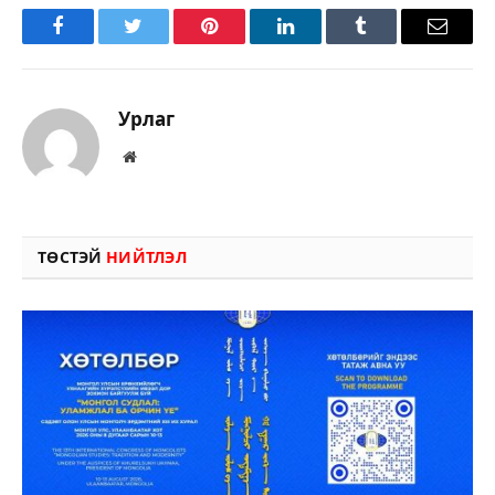
Facebook
Twitter
Pinterest
LinkedIn
Tumblr
Имэйл
Урлаг
Вэбсайт
ТӨСТЭЙ
НИЙТЛЭЛ