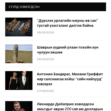
СҮҮЛД НЭМЭГДСЭН
“Дүрслэх урлагийн оюуны өв сан”
тусгай үзэсгэлэнг дэлгэж байна
08/08/2026
Шаврын үүдний улаан тохойн хүн
чулуун хөшөө
08/08/2026
Антонио Бандерас, Мелани Гриффит
нар салснаасаа хойш “сайн найзууд”
хэвээрээ
07/08/2026
Леонардо ДиКаприо ховордсон
амьтдыг аврах 200 сая ам.долларын