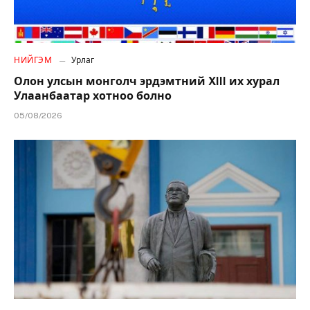
НИЙГЭМ
Урлаг
Олон улсын монголч эрдэмтний XIII их хурал
Улаанбаатар хотноо болно
05/08/2026