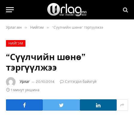
»
»
Урлаг.мн
Нийгэм
“Сүүлчийн шөнө” тэргүүлжээ
НИЙГЭМ
“Сүүлчийн шөнө”
тэргүүлжээ
Урлаг
20/10/2014
Сэтгэгдэл байхгүй
1 минут уншина