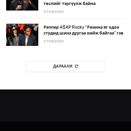
төслийг тэргүүлж байна
07/08/2026
Реппер A$AP Rocky “Рианна яг одоо
студид шинэ дуугаа хийж байгаа” гэв
07/08/2026
ДАРААХИ