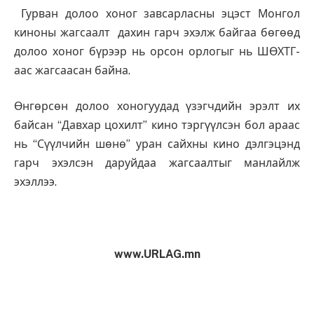
Гурван долоо хоног завсарласны эцэст Монгол
киноны жагсаалт дахин гарч эхэлж байгаа бөгөөд
долоо хоног бүрээр нь орсон орлогыг нь ШӨХТГ-
аас жагсаасан байна.
Өнгөрсөн долоо хоногуудад үзэгчдийн эрэлт их
байсан “Давхар цохилт” кино тэргүүлсэн бол араас
нь “Сүүлчийн шөнө” уран сайхны кино дэлгэцэнд
гарч эхэлсэн даруйдаа жагсаалтыг манлайлж
эхэллээ.
www.URLAG.mn