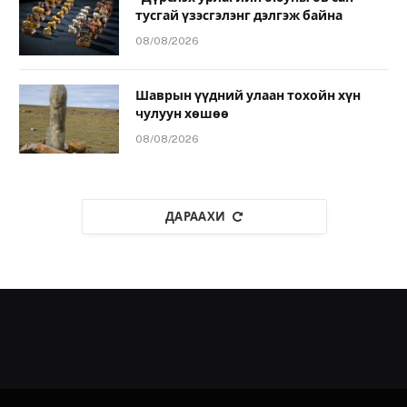
тусгай үзэсгэлэнг дэлгэж байна
08/08/2026
Шаврын үүдний улаан тохойн хүн
чулуун хөшөө
08/08/2026
ДАРААХИ