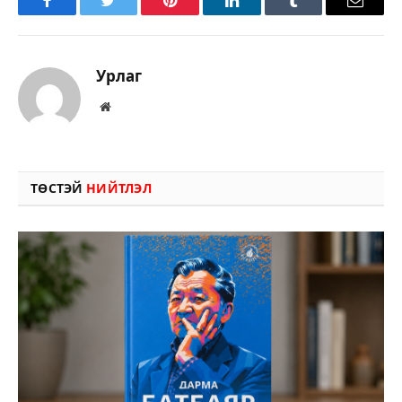
Facebook
Twitter
Pinterest
LinkedIn
Tumblr
Имэйл
Урлаг
Вэбсайт
ТӨСТЭЙ
НИЙТЛЭЛ