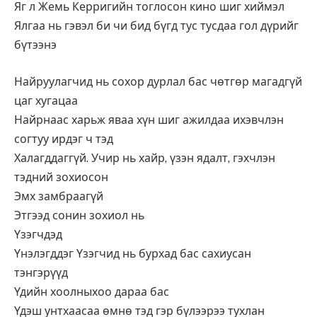
Яг л Жемь Керригийн тоглосон кино шиг хиймэл
Ялгаа нь гэвэл би чи бид бүгд тус тусдаа гол дүрийг
бүтээнэ
Найруулагчид нь сохор дурлал бас чөтгөр магадгүй
цаг хугацаа
Найрнаас харьж яваа хүн шиг ажилдаа ихэвчлэн
согтуу ирдэг ч тэд
Халагддаггүй. Учир нь хайр, үзэн ядалт, гэхчлэн
тэдний зохиосон
Эмх замбраагүй
Этгээд сонин зохиол нь
Үзэгчдэд
Үнэлэгддэг Үзэгчид нь бурхад бас сахиусан
тэнгэрүүд
Үдийн хоолныхоо дараа бас
Үдэш унтхаасаа өмнө тэд гэр бүлээрээ тухлан