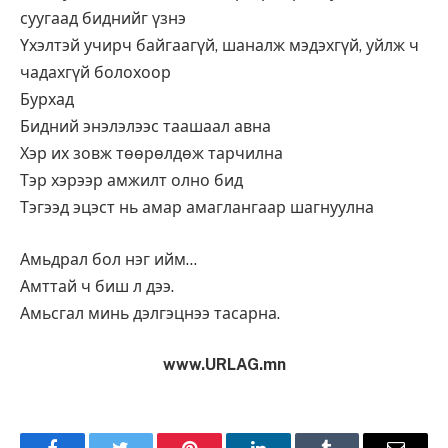
суугаад биднийг үзнэ
Үхэлтэй учирч байгаагүй, шаналж мэдэхгүй, уйлж ч
чадахгүй болохоор
Бурхад
Бидний энэлэлээс таашаал авна
Хэр их зовж төөрөлдөж тарчилна
Тэр хэрээр амжилт олно бид
Тэгээд эцэст нь амар амаглангаар шагнуулна
Амьдрал бол нэг ийм…
Амттай ч биш л дээ.
Амьсгал минь дэлгэцнээ тасарна.
www.URLAG.mn