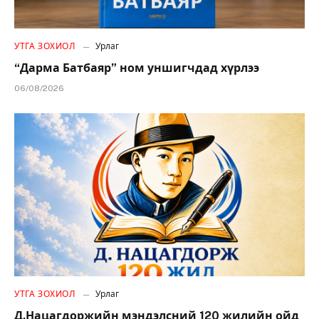
УТГА ЗОХИОЛ
Урлаг
“Дарма Батбаяр” ном уншигчдад хүрлээ
06/08/2026
УТГА ЗОХИОЛ
Урлаг
Д.Нацагдоржийн мэндэлсний 120 жилийн ойд