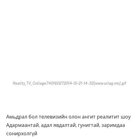
Reality_TV_Collage740160272014-10-21-14-32[www.urlag.mn].gif
Амьдрал бол телевизийн олон ангит реалитит шоу
Адармаантай, адал явдалтай, гунигтай, заримдаа
сонирхолгүй