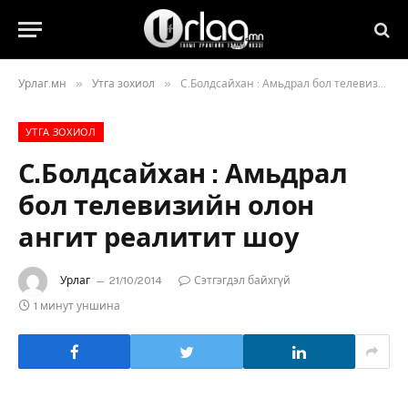
»
»
Урлаг.мн
Утга зохиол
С.Болдсайхан : Амьдрал бол телевизийн олон ангит реалитит шоу
УТГА ЗОХИОЛ
С.Болдсайхан : Амьдрал
бол телевизийн олон
ангит реалитит шоу
Урлаг
21/10/2014
Сэтгэгдэл байхгүй
1 минут уншина