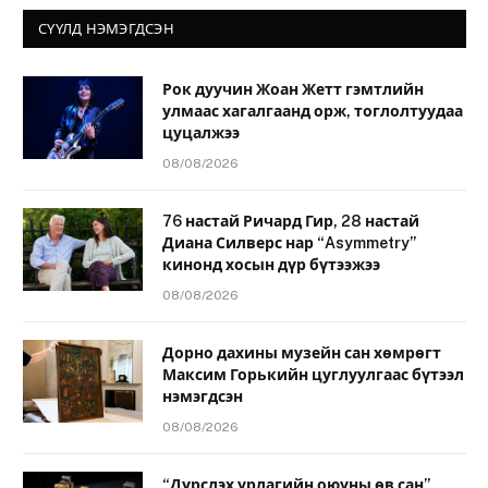
СҮҮЛД НЭМЭГДСЭН
Рок дуучин Жоан Жетт гэмтлийн
улмаас хагалгаанд орж, тоглолтуудаа
цуцалжээ
08/08/2026
76 настай Ричард Гир, 28 настай
Диана Силверс нар “Asymmetry”
кинонд хосын дүр бүтээжээ
08/08/2026
Дорно дахины музейн сан хөмрөгт
Максим Горькийн цуглуулгаас бүтээл
нэмэгдсэн
08/08/2026
“Дүрслэх урлагийн оюуны өв сан”