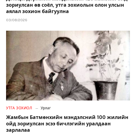
зориулсан өв соёл, утга зохиолын олон улсын
аялал зохион байгуулна
03/08/2026
УТГА ЗОХИОЛ
Урлаг
Жамбын Батмөнхийн мэндэлсний 100 жилийн
ойд зориулсан эсээ бичлэгийн уралдаан
зарлалаа