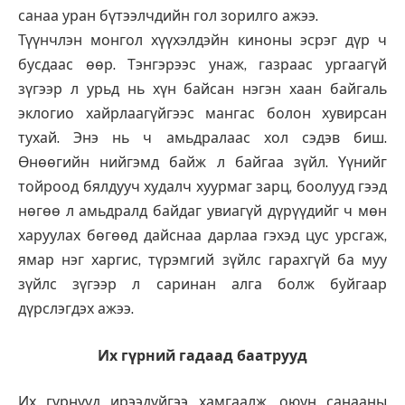
санаа уран бүтээлчдийн гол зорилго ажээ.
Түүнчлэн монгол хүүхэлдэйн киноны эсрэг дүр ч
бусдаас өөр. Тэнгэрээс унаж, газраас ургаагүй
зүгээр л урьд нь хүн байсан нэгэн хаан байгаль
эклогио хайрлаагүйгээс мангас болон хувирсан
тухай. Энэ нь ч амьдралаас хол сэдэв биш.
Өнөөгийн нийгэмд байж л байгаа зүйл. Үүнийг
тойроод бялдууч худалч хуурмаг зарц, боолууд гээд
нөгөө л амьдралд байдаг увиагүй дүрүүдийг ч мөн
харуулах бөгөөд дайснаа дарлаа гэхэд цус урсгаж,
ямар нэг харгис, түрэмгий зүйлс гарахгүй ба муу
зүйлс зүгээр л саринан алга болж буйгаар
дүрслэгдэх ажээ.
Их гүрний гадаад баатрууд
Их гүрнүүд ирээдүйгээ хамгаалж, оюун санааны