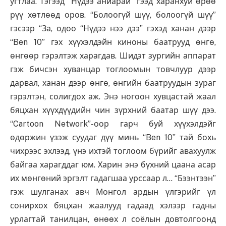
угтлаа. Тэгээд “Нүдээ аниарай” гээд харанхуй өрөө
рүү хөтлөөд оров. “Болоогүй шүү, болоогүй шүү”
гэсээр “За, одоо “Нүдээ нээ дээ” гэхэд ханан дээр
“Ben 10” гэх хүүхэлдэйн киноны баатрууд өнгө,
өнгөөр гэрэлтэж харагдав. Шидэт зургийн аппарат
гэж бичсэн хуванцар тоглоомын товчлуур дээр
дарвал, ханан дээр өнгө, өнгийн баатруудын зураг
гэрэлтэн, солигдох аж. Энэ ногоон хувцастай жаал
бяцхан хүүхдүүдийн чин зүрхний баатар шүү дээ.
“Cartoon Network”-оор гарч буй хүүхэлдэйг
өдөржин үзэж суудаг дүү минь “Ben 10” тай бохь
чихрээс эхлээд, үнэ ихтэй тоглоом бүрийг авахуулж
байгаа харагддаг юм. Харин энэ бүхний цаана асар
их мөнгөний эргэлт гадагшаа урссаар л… “Бээнтээн”
гэж шулганах авч Монгол ардын үлгэрийг үл
сонирхох бяцхан жаалууд гадаад хэлээр гадны
урлагтай танилцан, өнөөх л соёлын довтолгоонд