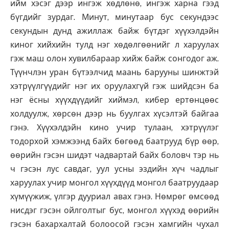
ийм хэсэг дээр ингэж хөдлөнө, ингэж харна гээд
бүгдийг зурдаг. Минут, минутаар бус секундээс
секундын дунд ажиллаж байж бүтдэг хүүхэлдэйн
киног хийхийн тулд нэг хөдөлгөөнийг л харуулах
гэж маш олон хувилбараар хийж байж сонгодог аж.
Түүнчлэн уран бүтээлчид маань барууны шинжтэй
хэтрүүлгүүдийг нэг их оруулахгүй гэж шийдсэн ба
нэг ёсны хүүхдүүдийг хиймэл, кибер ертөнцөөс
холдуулж, хөрсөн дээр нь буулгах хүсэлтэй байгаа
гэнэ. Хүүхэлдэйн кино учир тулаан, хэтрүүлэг
тодорхой хэмжээнд байх бөгөөд баатрууд бүр өөр,
өөрийн гэсэн шидэт чадвартай байх боловч тэр нь
ч гэсэн лус савдаг, уул усны эздийн хүч чадлыг
харуулах учир монгол хүүхдүүд монгол баатруудаар
хүмүүжиж, үлгэр дууриал авах гэнэ. Нөмрөг өмсөөд
нисдэг гэсэн ойлголтыг бус, монгол хүүхэд өөрийн
гэсэн бахархалтай болоосой гэсэн хамгийн чухал