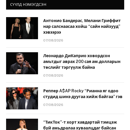
СҮҮЛД НЭМЭГДСЭН
Антонио Бандерас, Мелани Гриффит
нар салснаасаа хойш “сайн найзууд”
хэвээрээ
07/08/2026
Леонардо ДиКаприо ховордсон
амьтдыг аврах 200 сая ам.долларын
төслийг тэргүүлж байна
07/08/2026
Реппер A$AP Rocky “Рианна яг одоо
студид шинэ дуугаа хийж байгаа” гэв
07/08/2026
“ТикТок”-т хорт хавдартай тэмцэж
буй амьдралаа хуваалцдаг байсан