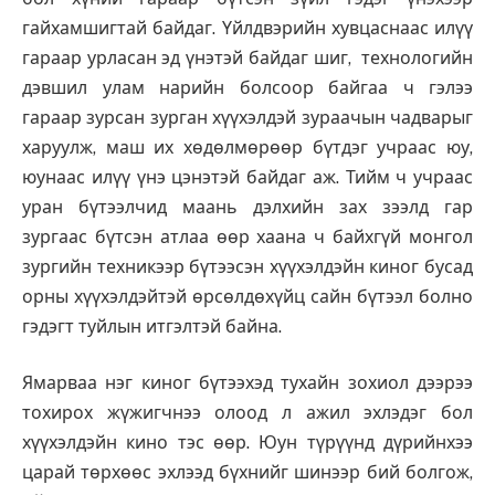
гайхамшигтай байдаг. Үйлдвэрийн хувцаснаас илүү
гараар урласан эд үнэтэй байдаг шиг, технологийн
дэвшил улам нарийн болсоор байгаа ч гэлээ
гараар зурсан зурган хүүхэлдэй зураачын чадварыг
харуулж, маш их хөдөлмөрөөр бүтдэг учраас юу,
юунаас илүү үнэ цэнэтэй байдаг аж. Тийм ч учраас
уран бүтээлчид маань дэлхийн зах зээлд гар
зургаас бүтсэн атлаа өөр хаана ч байхгүй монгол
зургийн техникээр бүтээсэн хүүхэлдэйн киног бусад
орны хүүхэлдэйтэй өрсөлдөхүйц сайн бүтээл болно
гэдэгт туйлын итгэлтэй байна.
Ямарваа нэг киног бүтээхэд тухайн зохиол дээрээ
тохирох жүжигчнээ олоод л ажил эхлэдэг бол
хүүхэлдэйн кино тэс өөр. Юун түрүүнд дүрийнхээ
царай төрхөөс эхлээд бүхнийг шинээр бий болгож,