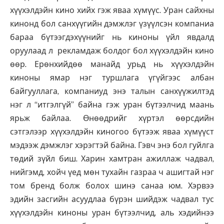
хүүхэлдэйн кино хийх гэж яваа хүмүүс. Уран сайхны
кинонд бол санхүүгийн дэмжлэг үзүүлсэн компаниа
бараа бүтээгдэхүүнийг нь киноны үйл явдалд
оруулаад л рекламдаж болдог бол хүүхэлдэйн кино
өөр. Ерөнхийдөө манайд урьд нь хүүхэлдэйн
киноны ямар нэг туршлага үгүйгээс албан
байгууллага, компаниуд энэ талын санхүүжилтэд
нэг л “итгэлгүй” байна гэж уран бүтээлчид маань
ярьж байлаа. Өнөөдрийг хүртэл өөрсдийн
сэтгэлээр хүүхэлдэйн киногоо бүтээж яваа хүмүүст
мэдээж дэмжлэг хэрэгтэй байна. Гэвч энэ бол гуйлга
төдий зүйл биш. Харин хамтран ажиллаж чадвал,
нийгэмд, хойч үед мөн тухайн газраа ч ашигтай нэг
том бренд болж болох шинэ санаа юм. Хэрвээ
эдийн засгийн асуудлаа бүрэн шийдэж чадвал тус
хүүхэлдэйн киноны уран бүтээлчид, аль хэдийнээ