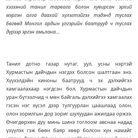
хэзээний танил тарвага болон хувирсан эрхий
мэргэн алга даахай хүлэгтэйгээ тэдэнд туслах
бөгөөд Монгол ардын үлгэрийн баатрууд ч туслах
дүрээр эргэн амьлана…
Танил дотно газар нутаг, уул, усны нэртэй
Хурмастын дайчдын нэгдэх болсон шалтгаан энэ.
Хүүхэлдэйн киноны баатрууд ч эх дэлхийгээ
хамгаалахаар нэгдсэн бол, Хурмастын дайчдын
уран бүтээлчид ч мөн байгаль дэлхийгээ хамгаалах
гэсэн нэг хүсэл дээр тулгуурлан цаашлаад олон,
олон зорилгын дор зориг шулуудан ажилдаа оржээ.
Өчигдөрхөн дүү минь шинэ тоглоом авснаа надад
үзүүлэх гэж бөөн баяр хөөр болсон хүн намайг