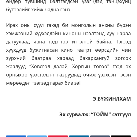
өндөр түвшинд бэлтгэгдсэн үзэгчдэд тэнцэхүйц
бүтээлийг хийж чадна гэнэ.
Ирэх оны сүүл гэхэд би монголын анхны бүрэн
хэмжээний хүүхэлдэйн киноны нээлтэнд дүү нараа
дагуулаад явна гэдэгтээ итгэлтэй байна. Тэгээд
хүүхдүүд бужигнасан кино театрт өөрсдийн чин
зүрхний баатраа хараад бахархангуй зогсох
жаалууд “Хөвсгөл далай, Хоргын тогоо” гээд эх
орныхоо үзэсгэлэнт газруудад очиж үзэхсэн гэсэн
мөрөөдөл тээгээд гарах биз ээ!
Э.БҮЖИНЛХАМ
Эх сурвалж: “ТОЙМ” сэтгүүл