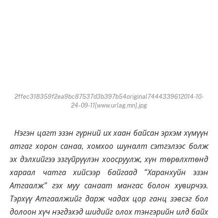
2ffec318359f2ea9bc87537d3b397b54original7444339612014-10-
24-09-11[www.urlag.mn].jpg
Нэгэн цагт эзэн гүрний их хаан байсан эрхэм хүмүүн
атгаг хорон санаа, хомхоо шуналт сэтгэлээс болж
эх дэлхийгээ эзгүйрүүлэн хоосруулж, хүн төрөлхтөнд
хараал чатга хийсээр байгаад “Харанхуйн эзэн
Атгаалж” гэх муу санаат мангас болон хувирчээ.
Тэрхүү Атгаалжийг дарж чадах цор ганц зэвсэг бол
долоон хүч нэгдэхэд шидийг олох тэнгэрийн илд байх