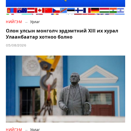
НИЙГЭМ
Урлаг
Олон улсын монголч эрдэмтний XIII их хурал
Улаанбаатар хотноо болно
05/08/2026
НИЙГЭМ
Урлаг