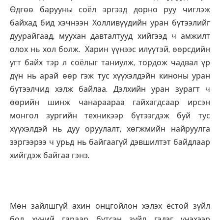
Өдгөө барууны соёл эргээд дорно руу чиглэж
байхад бид хэчнээн Холливүүдийн уран бүтээлийг
дуурайгаад, муухан давталтууд хийгээд ч амжилт
олох нь хол болж. Харин үүнээс илүүтэй, өөрсдийн
угт байх тэр л соёлыг таниулж, тордож чадвал үр
дүн нь арай өөр гэж тус хүүхэлдэйн киноны уран
бүтээлчид хэлж байлаа. Дэлхийн уран зурагт ч
өөрийн шинж чанараараа гайхагдсаар ирсэн
монгол зургийн техникээр бүтээгдэж буй тус
хүүхэлдэй нь дуу оруулалт, хөгжмийн найруулга
зэргээрээ ч урьд нь байгаагүй дэвшилтэт байдлаар
хийгдэж байгаа гэнэ.
Мөн зайлшгүй ахин онцгойлон хэлэх ёстой зүйл
бол хүний гараар бүтсэн зүйл гэдэг үнэхээр