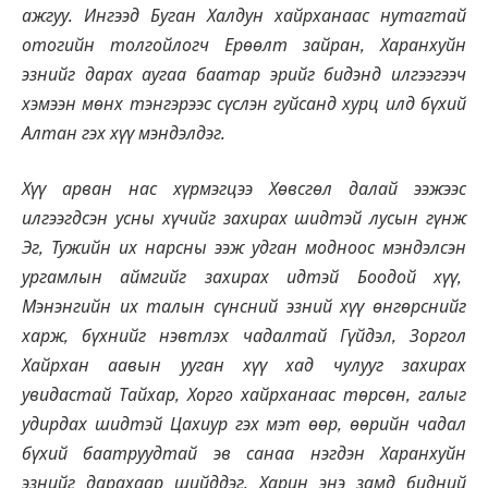
ажгуу. Ингээд Буган Халдун хайрханаас нутагтай
отогийн толгойлогч Ерөөлт зайран, Харанхуйн
эзнийг дарах аугаа баатар эрийг бидэнд илгээгээч
хэмээн мөнх тэнгэрээс сүслэн гуйсанд хурц илд бүхий
Алтан гэх хүү мэндэлдэг.
Хүү арван нас хүрмэгцээ Хөвсгөл далай ээжээс
илгээгдсэн усны хүчийг захирах шидтэй лусын гүнж
Эг, Тужийн их нарсны ээж удган модноос мэндэлсэн
ургамлын аймгийг захирах идтэй Боодой хүү,
Мэнэнгийн их талын сүнсний эзний хүү өнгөрснийг
харж, бүхнийг нэвтлэх чадалтай Гүйдэл, Зоргол
Хайрхан аавын ууган хүү хад чулууг захирах
увидастай Тайхар, Хорго хайрханаас төрсөн, галыг
удирдах шидтэй Цахиур гэх мэт өөр, өөрийн чадал
бүхий баатруудтай эв санаа нэгдэн Харанхуйн
эзнийг дарахаар шийддэг. Харин энэ замд бидний