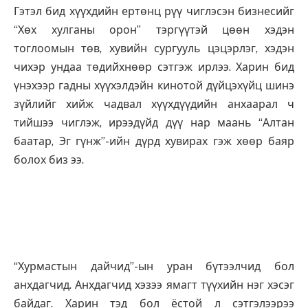
Гэтэл бид хүүхдийн ертөнц рүү чиглэсэн бизнесийг
“Хөх хулганы орон” тэргүүтэй цөөн хэдэн
тоглоомын төв, хувийн сургууль цэцэрлэг, хэдэн
чихэр ундаа төдийхнөөр сэтгэж ирлээ. Харин бид
үнэхээр гадны хүүхэлдэйн кинотой дүйцэхүйц шинэ
зүйлийг хийж чадвал хүүхдүүдийн анхаарал ч
тийшээ чиглэж, ирээдүйд дүү нар маань “Алтан
баатар, Эг гүнж”-ийн дүрд хувирах гэж хөөр баяр
болох биз ээ.
“Хурмастын дайчид”-ын уран бүтээлчид бол
анхдагчид. Анхдагчид хэзээ ямагт түүхийн нэг хэсэг
байдаг. Харин тэд бол ёстой л сэтгэлээрээ