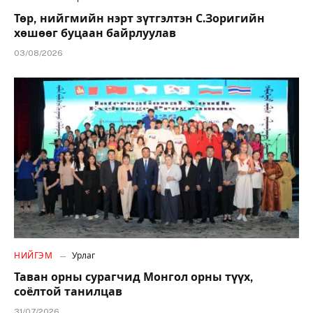
Төр, нийгмийн нэрт зүтгэлтэн С.Зоригийн
хөшөөг буцаан байрлуулав
03/08/2026
НИЙГЭМ
Урлаг
Таван орны сурагчид Монгол орны түүх,
соёлтой танилцав
31/07/2026