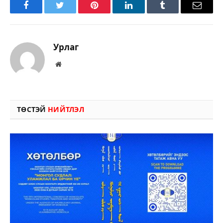
Facebook
Twitter
Pinterest
LinkedIn
Tumblr
Имэйл
Урлаг
Вэбсайт
ТӨСТЭЙ
НИЙТЛЭЛ