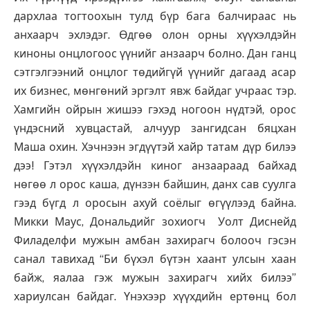
дархлаа тогтоохын тулд бүр бага балчираас нь
анхаарч эхлэдэг. Өдгөө олон орны хүүхэлдэйн
киноны онцлогоос үүнийг анзаарч болно. Дан ганц
сэтгэлгээний онцлог төдийгүй үүнийг дагаад асар
их бизнес, мөнгөний эргэлт явж байдаг учраас тэр.
Хамгийн ойрын жишээ гэхэд ногоон нүдтэй, орос
үндэсний хувцастай, алчуур зангидсан бяцхан
Маша охин. Хэчнээн эгдүүтэй хайр татам дүр билээ
дээ! Гэтэл хүүхэлдэйн киног анзаараад байхад
нөгөө л орос каша, дүнзэн байшин, данх сав суулга
гээд бүгд л оросын ахуй соёлыг өгүүлээд байна.
Микки Маус, Дональдийг зохиогч Уолт Диснейд
Филаделфи мужын амбан захирагч болооч гэсэн
санал тавихад “Би бүхэл бүтэн хаант улсын хаан
байж, яалаа гэж мужын захирагч хийх билээ”
хариулсан байдаг. Үнэхээр хүүхдийн ертөнц бол