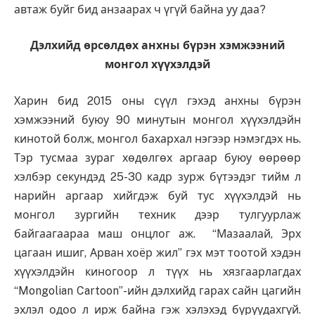
автаж буйг бид анзаарах ч үгүй байна уу даа?
Дэлхийд өрсөлдөх анхны бүрэн хэмжээний
монгол хүүхэлдэй
Харин бид 2015 оны сүүл гэхэд анхны бүрэн
хэмжээний буюу 90 минутын монгол хүүхэлдэйн
кинотой болж, монгол бахархал нэгээр нэмэгдэх нь.
Тэр тусмаа зураг хөдөлгөх аргаар буюу өөрөөр
хэлбэр секундэд 25-30 кадр зурж бүтээдэг тийм л
нарийн аргаар хийгдэж буй тус хүүхэлдэй нь
монгол зургийн техник дээр тулгуурлаж
байгаагаараа маш онцлог аж. “Мазаалай, Эрх
цагаан ишиг, Арван хоёр жил” гэх мэт тоотой хэдэн
хүүхэлдэйн киногоор л түүх нь хязгаарлагдах
“Mongolian Cartoon”-ийн дэлхийд гарах сайн цагийн
эхлэл одоо л ирж байна гэж хэлэхэд буруудахгүй.