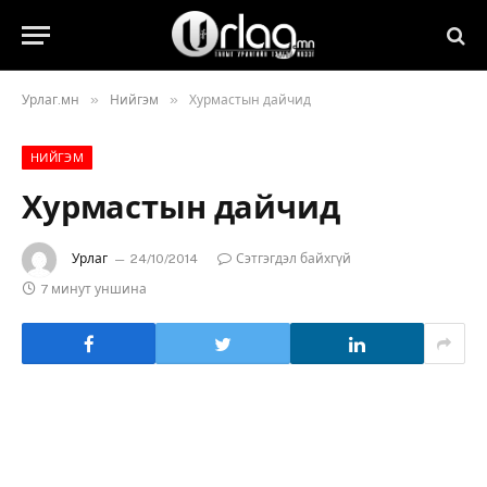
»
»
Урлаг.мн
Нийгэм
Хурмастын дайчид
НИЙГЭМ
Хурмастын дайчид
Урлаг
24/10/2014
Сэтгэгдэл байхгүй
7 минут уншина