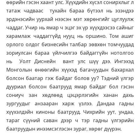
өөрийн гэсэн хаант улс. Хүүхдийн хүсэл сонирхлыг л
татаж чадваас тухайн бараа бүтээл нь эзэндээ
эрдэнэсийн уурхай нээсэн мэт хөрөнгийг цуглуулж
чаддаг. Учир нь ямар ч эцэг эх үр хүүхдээсээ сайныг
харамлаж чаддаггүйд нууц нь оршино. Том ашиг
орлого олдог бизнесийн талбар зөвхөн томчуудад
зориулсан бараа үйлчилгээ байдаггүйн нотолгоо
нь Уолт Диснейн вант улс шүү дээ. Ингэхэд
Монголын өнөөгийн хүүхэд багачуудын бахархал
болсон баатар гэж байдаг болов уу? Тэдний үлгэр
дууриал болсон баатрууд ямар байдаг бол гэсэн
сониуч зан хөдлөөд цэцэрлэгийн ханан дахь
зургуудыг анзааран харж үзлээ. Дандаа гадны
хүүхэлдэйн киноны баатрууд. Чихрийн уут, ундаа,
тараг сүүний саван дээр ч тэр гадны үлгэрийн
баатруудын инээмсэглэсэн зураг, хөрөг дүүрэн.