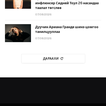
инфлюнсер Сидней Тоул 26 насандаа
таалал төгслөө
07/08/2026
Дуучин Ариана Гранде шинэ цомгоо
танилцууллаа
07/08/2026
ДАРААХИ