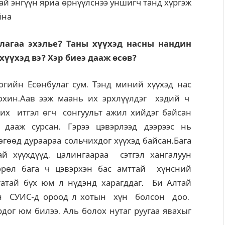
ай энгүүн яриа өрнүүлснээ уншигч танд хүргэж
йна
лагаа эхэлье? Таны хүүхэд насны нандин
үүхэд вэ? Хэр биеэ дааж өсөв?
гийн Есөнбулаг сум. Тэнд миний хүүхэд нас
охин.Аав ээж маань их эрхлүүлдэг хэдий ч
 их итгэл өгч сонгуульт ажил хийдэг байсан
 дааж сурсан. Гэрээ цэвэрлээд дээрээс нь
өөд дураараа сольчихдог хүүхэд байсан.Бага
й хүүхдүүд, цалингаараа сэтгэл хангалуун
рөл бага ч цэвэрхэн бас амттай хүнсний
агатай бүх юм л нүдэнд харагддаг. Би Алтай
сөн СУИС-д ороод л хотын хүн болсон доо.
рдог юм билээ. Аль болох нутаг руугаа явахыг