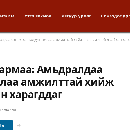
хөгжим
Утга зохиол
Язгуур урлаг
Сонгодог ур
лдаа сэтгэл хангалуун, ажлаа амжилттай хийж яваа эмэгтэй л сайхан хар
армаа: Амьдралдаа
ажлаа амжилттай хийж
ан харагддаг
т уншина
dIn