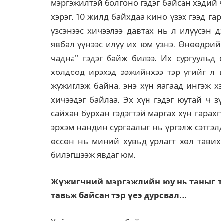
мэргэжилтэй болгоно гэдэг байсан хэдий
хэрэг. 10 жилд байхдаа кино үзэх гээд 
үзсэнээс хичээлээ давтах нь л илүүсэн 
явбал үүнээс илүү их юм үзнэ. Өнөөдрий
чадна" гэдэг байж билээ. Их сургуульд
холдоод ирэхэд ээжийнхээ тэр үгийг л 
жүжиглэж байна, энэ хүн яагаад ингэж х
хичээдэг байлаа. Эх хүн гэдэг юутай ч 
сайхан бурхан гэдэгтэй маргах хүн гарах
эрхэм нандин сургаалыг нь үргэлж сэтгэл
өссөн нь миний хувьд урлагт хөл тавих
билэгшээж явдаг юм.
Жүжигчний мэргэжлийн юу нь таныг т
тавьж байсан тэр үеэ дурсвал…