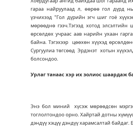
Хоёрдугаар ангид байхдаа шог гараанд и
гараа найруулаад л, өөрөө гол дүрд нь
үзчихээд "Гол дүрийн эгч шиг гоё хүүхэ
мөрөөднө гээч.Тэгээд хотод элсэлтийн 
өрсөлдөх учраас аав нарийн ухаан гарг
байна. Тэгэхээр цөөхөн хүүхэд өрсөлдөн
Сургуулиа төгсөөд Эрдэнэт хотын хүүхэл
болсондоо.
Урлаг танаас хэр их золиос шаардаж б
Энэ бол миний хүсэж мөрөөдсөн мэргэж
тоглолтондоо орно. Хайртай дотны хүмүүс
дэндүү хэцүү дэндүү харамсалтай байдаг. Б