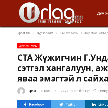
Дуу 
»
»
Урлаг.мн
Дуу хөгжим
СТА Жүжигчин Г.Ундармаа: Амьдра
ДУУ ХӨГЖИМ
СТА Жүжигчин Г.Унд
сэтгэл хангалуун, 
яваа эмэгтэй л сайх
Урлаг
24/10/2014
Сэтгэгдэл байхгүй
8 мину
Facebook
Twitter
Linke