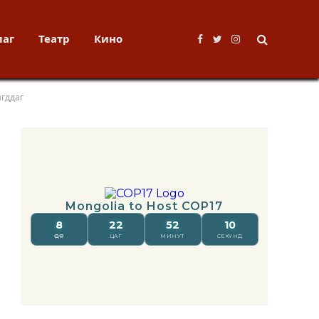
лаг
Театр
Кино
Facebook
Twitter
Instagram
агддаг