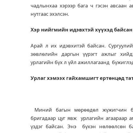
чадлынхаа хэрээр бага ч гэсэн авсаан 
нутгаас эхэлсэн.
Хэр нийгмийн идэвхтэй хүүхэд байсан
Арай л их идэвхитэй байсан. Сургуули
зөвлөлийн даргын үүрэгт ажлыг хийдэ
урлагийн бүх л үйл ажиллагаанд бүжиглэдэ
Урлаг хэмээх гайхамшигт ертөнцөд тат
Миний багын мөрөөдөл жүжигчин бол
бригадаар цуг явж урлагийн агаараар а
үздэг байсан. Энэ бүхэн нөлөөлсөн б