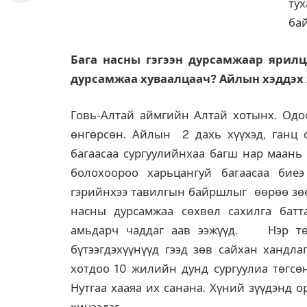
тух
ба
Бага насны гэгээн дурсамжаар ярилц
дурсамжаа хуваалцаач? Айлын хэддэх х
Говь-Алтай аймгийн Алтай хотынх. Одоо
өнгөрсөн. Айлын 2 дахь хүүхэд, ганц 
багаасаа сургуулийнхаа багш нар маань
болохоороо харьцангуй багаасаа биеэ
гэрийнхээ тавилгын байршлыг өөрөө зөөг
насны дурсамжаа сөхвөл сахилга батта
амьдарч чаддаг аав ээжүүд. Нэр тө
бүтээгдэхүүнүүд гээд зөв сайхан хандл
хотдоо 10 жилийн дунд сургуулиа төг
Нутгаа хааяа их санана. Хүний зүүдэнд о