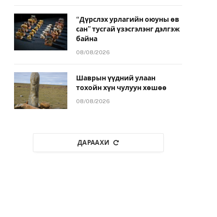
“Дүрслэх урлагийн оюуны өв
сан” тусгай үзэсгэлэнг дэлгэж
байна
08/08/2026
Шаврын үүдний улаан
тохойн хүн чулуун хөшөө
08/08/2026
ДАРААХИ