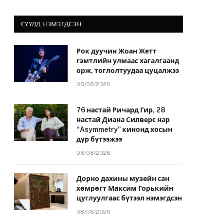
СҮҮЛД НЭМЭГДСЭН
Рок дуучин Жоан Жетт
гэмтлийн улмаас хагалгаанд
орж, тоглолтуудаа цуцалжээ
08/08/2026
76 настай Ричард Гир, 28
настай Диана Силверс нар
“Asymmetry” кинонд хосын
дүр бүтээжээ
08/08/2026
Дорно дахины музейн сан
хөмрөгт Максим Горькийн
цуглуулгаас бүтээл нэмэгдсэн
08/08/2026