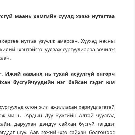
сгүй маань хамгийн сүүлд хэзээ нутагтаа
өртөө нутгаа үзүүлж амарсан. Хүүхэд насны
0 жилийнхэнтэйгээ уулзаж сургуулиараа зочилж
саан.
г. Ижий аавынх нь тухай асуулгүй өнгөрч
йхан бүсгүйчүүдийн нэг байсан гэдэг юм
сургуульд олон жил ажилласан хариуцлагатай
, ээж минь Ардын Дуу Бүжгийн Алтай чуулгад
айн, даруухан дэндүү сайхан бүсгүй гэгддэг
агддаг шүү. Аав ээжийнхээ сайхан болгоноос