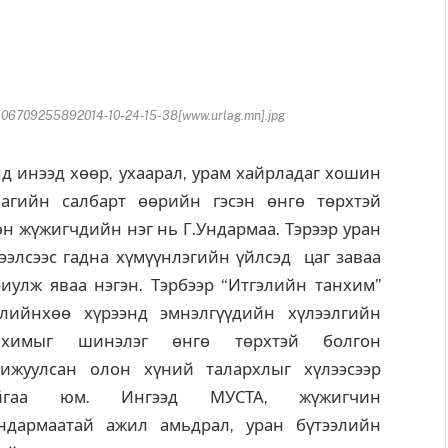
6709255892014-10-24-15-38[www.urlag.mn].jpg
д инээд хөөр, ухаарал, урам хайрладаг хошин
лагийн салбарт өөрийн гэсэн өнгө төрхтэй
н жүжигчдийн нэг нь Г.Ундармаа. Тэрээр уран
ээлсээс гадна хүмүүн­лэгийн үйлсэд цаг заваа
иулж яваа нэгэн. Тэрбээр “Итгэлийн тан­хим”
слийнхөө хүрээнд эмнэл­гүүдийн хүлээл­гийн
н­химыг шинэлэг өнгө төрхтэй болгон
хижуулсан олон хүний талархлыг хүлээсээр
йгаа юм. Ингээд МУСТА, жүжигчин
Ундармаатай ажил амьдрал, уран бүтээлийн