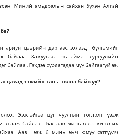
авсан. Миний амьдралын сайхан бүхэн Алтай
 бэ?
йн ариун цэврийн даргаас эхлээд бүлгэмийг
г байлаа. Хажуугаар нь аймаг сургуулийн
г байлаа . Гэхдээ сурлагадаа муу байгаагүй ээ.
агдахад ээжийн тань төлөө байв уу?
ох. Ээжтэйгээ цуг чуулгын тоглолт үзэж
мьсгалж байлаа. Бас аав минь орос кино их
айхаа. Аав ээж 2 минь эмч юмуу сэтгүүлч