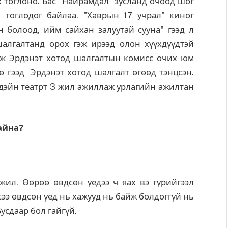
х тоглоно. Бас "Найрамдал" зусланд очоод шог
 тоглодог байлаа. "Хаврын 17 учрал" киног
н болоод, ийм сайхан залуутай сууна" гээд л
шалгалтанд орох гэж ирээд олон хүүхдүүдтэй
аж Эрдэнэт хотод шалгалтын комисс очих юм
ө гээд Эрдэнэт хотод шалгалт өгөөд тэнцсэн.
дэйн театрт 3 жил ажиллаж урлагийн ажилтан
айна?
ил. Өөрөө өвдсөн үедээ ч яах вэ гүрийгээл
ээ өвдсөн үед нь хажууд нь байж болдоггүй нь
усдаар бол гайгүй.