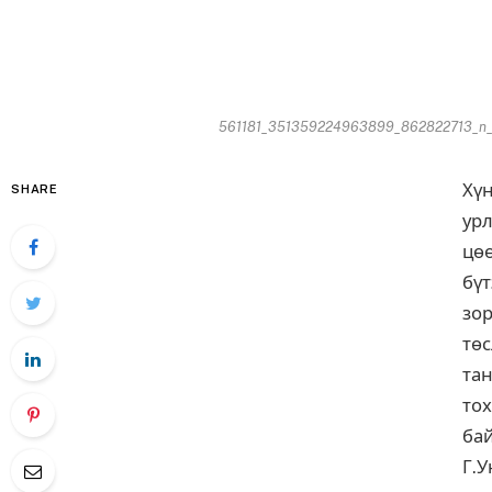
561181_351359224963899_862822713_n_0
Хүн
SHARE
ур
цөө
бүт
зор
тө
та
то
ба
Г.