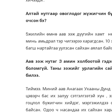
хичээдэг.
Алтай нутгаар овоглодог жүжигчин бү
очсон бэ?
5жилийн өмнө аав ээж дүүгийн хамт нөх
минь амьдрал тэр чигээрээ харагдсан. 1
багш нартайгаа уулзсан сайхан аялал бай
Аав ээж нутаг 3 амин холбоотой гэдэ
боломгүй. Таны ээжийг урлагийн са
билээ.
Тиймээ. Миний аав Анагаах Ухааны Дунд 
цэвэрч бас их залуу сэтгэлгээтэй хүн 
гоцлол бүжигчин хийдэг, мэргэжилдээ с
байсан. Одоо ч насандаа их сайхан хар