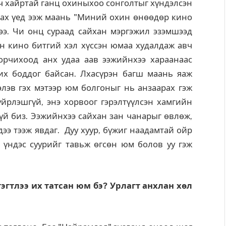
 ч хайртай ганц охиныхоо сонголтыг хүндэлсэн
гарах үед ээж маань "Миний охин өнөөдөр кино
дээ. Чи онц сураад сайхан мэргэжил эзэмшээд
н кино битгий хэл хүссэн юмаа худалдаж авч
 орчихоод анх удаа аав ээжийнхээ хараанаас
их боддог байсан. Лхасүрэн багш маань яаж
элэв гэх мэтээр юм болгоныг нь анзаарах гэж
зүйрлэшгүй, энэ хорвоог гэрэлтүүлсэн хамгийн
гүй биз. Ээжийнхээ сайхан зан чанарыг өвлөж,
дээ тээж явдаг. Дуу хуур, бүжиг наадамтай ойр
 үндэс суурийг тавьж өгсөн юм болов уу гэж
эгтлээ их татсан юм бэ?
Урлагт анхлан хөл