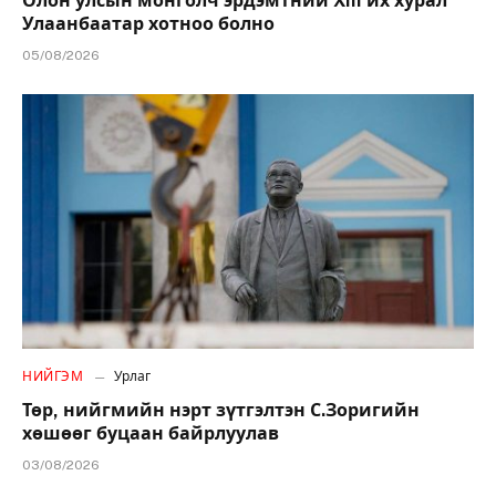
Олон улсын монголч эрдэмтний XIII их хурал
Улаанбаатар хотноо болно
05/08/2026
НИЙГЭМ
Урлаг
Төр, нийгмийн нэрт зүтгэлтэн С.Зоригийн
хөшөөг буцаан байрлуулав
03/08/2026