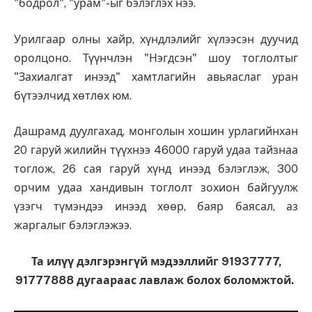
"бодрол", "урам"-ыг бэлэглэх нээ.
Урилгаар олны хайр, хүндлэлийг хүлээсэн дуучид
оролцоно. Түүнчлэн "Нэгдсэн" шоу тоглолтыг
"Захиалгат инээд" хамтлагийн авьяаслаг уран
бүтээлчид хөтлөх юм.
Дашрамд дуулгахад, монголын хошин урлагийнхан
20 гаруй жилийн түүхнээ 46000 гаруй удаа тайзнаа
тоглож, 26 сая гаруй хүнд инээд бэлэглэж, 300
орчим удаа хандивын тоглолт зохион байгуулж
үзэгч түмэндээ инээд хөөр, баяр баясал, аз
жаргалыг бэлэглэжээ.
Та илүү дэлгэрэнгүй мэдээллийг 91937777,
91777888 дугаараас лавлаж болох боломжтой.