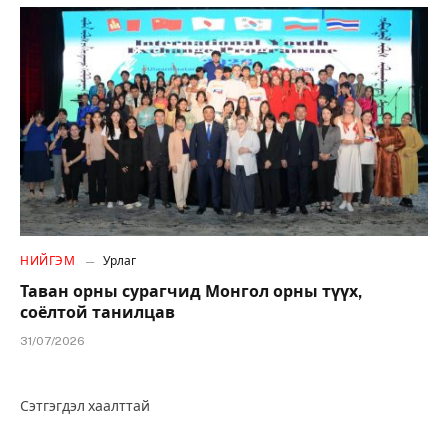
НИЙГЭМ
Урлаг
Таван орны сурагчид Монгол орны түүх,
соёлтой танилцав
31/07/2026
Сэтгэгдэл хаалттай