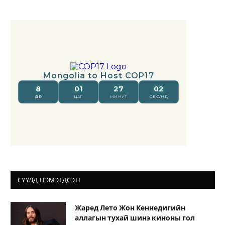
СҮҮЛД НЭМЭГДСЭН
Жаред Лето Жон Кеннедигийн
аллагын тухай шинэ киноны гол