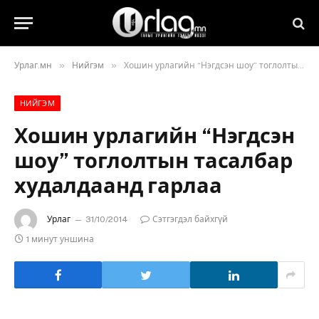
»
»
Урлаг.мн
Нийгэм
Хошин урлагийн “Нэгдсэн шоу” тоглолтын тасалбар худалдаанд гарлаа
НИЙГЭМ
Хошин урлагийн “Нэгдсэн
шоу” тоглолтын тасалбар
худалдаанд гарлаа
Урлаг
31/10/2014
Сэтгэгдэл байхгүй
1 минут уншина