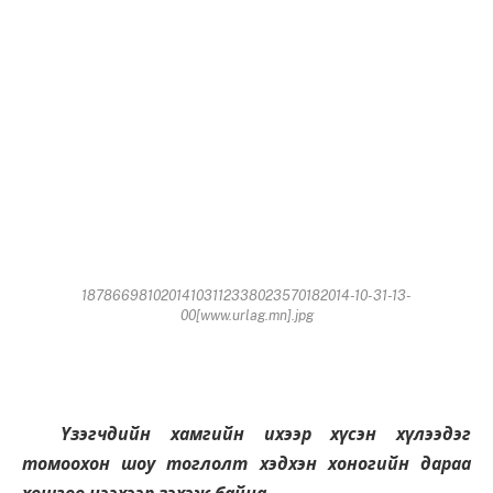
18786698102014103112338023570182014-10-31-13-
00[www.urlag.mn].jpg
Үзэгчдийн хамгийн ихээр хүсэн хүлээдэг
томоохон шоу тоглолт хэдхэн хоногийн дараа