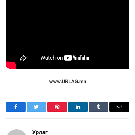
www.URLAG.mn
Facebook
Twitter
Pinterest
LinkedIn
Tumblr
Имэйл
Урлаг