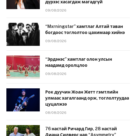
дүрээс хасагдаж магадгүй
09/08/2026
“Mxrningstar” хамтлаг Алтай таван
богдоос тоглолтоо цахимаар хийнэ
09/08/2026
“Эрдэнэс” хамтлаг олон улсын
наадамд оролцлоо
09/08/2026
Рок дуучин Жоан Жетт гэмтлийн
улмаас хагалгаанд орж, тоглолтуудаа
цуцалжээ
08/08/2026
76 настай Ричард Гир, 28 настай
Диана Силверс нар “Asymmetry”