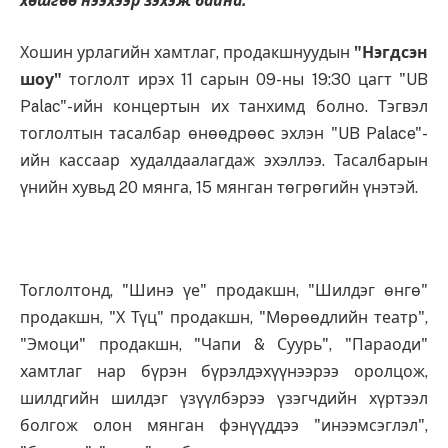
хөшгөө нээхээр зэхэж байна.
Хошин урлагийн хамтлаг, продакшнуудын
"Нэгдсэн
шоу"
тоглолт ирэх 11 сарын 09-ны 19:30 цагт "UB
Palac"-ийн концертын их танхимд болно. Тэгвэл
тоглолтын тасалбар өнөөдрөөс эхлэн "UB Palace"-
ийн кассаар худалдаалагдаж эхэллээ. Тасалбарын
үнийн хувьд 20 мянга, 15 мянган төгрөгийн үнэтэй.
Тоглолтонд, "Шинэ үе" продакшн, "Шилдэг өнгө"
продакшн, "Х Түц" продакшн, "Мөрөөдлийн театр",
"Эмоци" продакшн, "Чапи & Суурь", "Параоди"
хамтлаг нар бүрэн бүрэлдэхүүнээрээ оролцож,
шилдгийн шилдэг үзүүлбэрээ үзэгчдийн хүртээл
болгож олон мянган фэнүүддээ "инээмсэглэл",