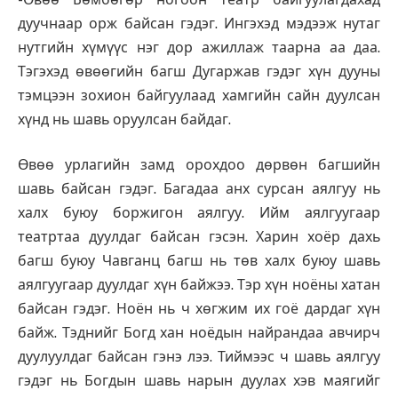
дуучнаар орж байсан гэдэг. Ингэхэд мэдээж нутаг
нутгийн хүмүүс нэг дор ажиллаж таарна аа даа.
Тэгэхэд өвөөгийн багш Дугаржав гэдэг хүн дууны
тэмцээн зохион байгуулаад хамгийн сайн дуулсан
хүнд нь шавь оруулсан байдаг.
Өвөө урлагийн замд орохдоо дөрвөн багшийн
шавь байсан гэдэг. Багадаа анх сурсан аялгуу нь
халх буюу боржигон аялгуу. Ийм аялгуугаар
театртаа дуулдаг байсан гэсэн. Харин хоёр дахь
багш буюу Чавганц багш нь төв халх буюу шавь
аялгуугаар дуулдаг хүн байжээ. Тэр хүн ноёны хатан
байсан гэдэг. Ноён нь ч хөгжим их гоё дардаг хүн
байж. Тэднийг Богд хан ноёдын найрандаа авчирч
дуулуулдаг байсан гэнэ лээ. Тиймээс ч шавь аялгуу
гэдэг нь Богдын шавь нарын дуулах хэв маягийг