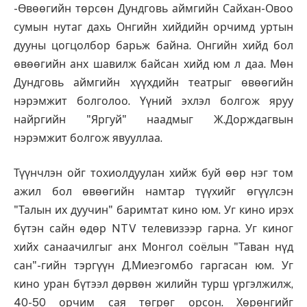
-Өвөөгийн төрсөн Дундговь аймгийн Сайхан-Овоо
сумын нутаг дахь Онгийн хийдийн орчимд уртын
дууны цогцолбор барьж байна. Онгийн хийд бол
өвөөгийн анх шавилж байсан хийд юм л даа. Мөн
Дундговь аймгийн хүүхдийн театрыг өвөөгийн
нэрэмжит болголоо. Үүний эхлэл болгож яруу
найргийн "Яргуй" наадмыг Ж.Дорждагвын
нэрэмжит болгож явууллаа.
Түүнчлэн ойг тохиолдуулан хийж буй өөр нэг том
ажил бол өвөөгийн намтар түүхийг өгүүлсэн
"Талын их дуучин" баримтат кино юм. Уг кино ирэх
бүтэн сайн өдөр NTV телевизээр гарна. Уг киног
хийх санаачилгыг анх Монгол соёлын "Таван нүд
сан"-гийн тэргүүн Д.Миеэгомбо гаргасан юм. Уг
кино уран бүтээл дөрвөн жилийн турш үргэлжилж,
40-50 орчим сая төгрөг орсон. Хөрөнгийг