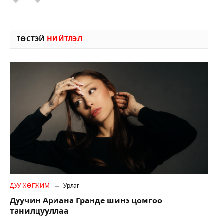
ТӨСТЭЙ
НИЙТЛЭЛ
ДУУ ХӨГЖИМ
Урлаг
Дуучин Ариана Гранде шинэ цомгоо
танилцууллаа