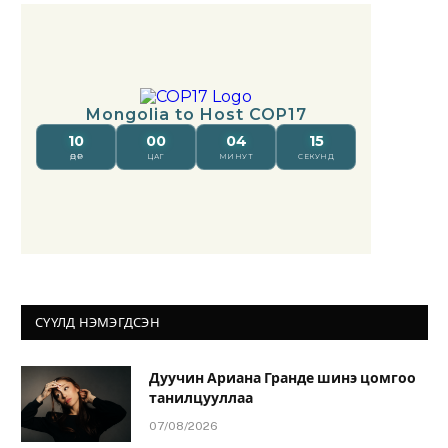
СҮҮЛД НЭМЭГДСЭН
Дуучин Ариана Гранде шинэ цомгоо
танилцууллаа
07/08/2026