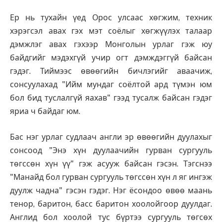
Ер нь тухайн үед Орос улсаас хөгжим, техник
хэрэгсэл авах гэх мэт соёлыг хөгжүүлэх талаар
дэмжлэг авах гэхээр Монголын урлаг гэж юу
байдгийг мэдэхгүй учир огт дэмждэггүй байсан
гэдэг. Тиймээс өвөөгийн бичлэгийг аваачиж,
сонсуулахад "Ийм мундаг соёлтой ард түмэн юм
бол бид туслалгүй яахав" гээд тусалж байсан гэдэг
яриа ч байдаг юм.
Бас нэг урлаг судлаач англи эр өвөөгийн дуулахыг
сонсоод "Энэ хүн дуулаачийн гурван сургууль
төгссөн хүн үү" гэж асууж байсан гэсэн. Тэгснээ
"Манайд бол гурван сургууль төгссөн хүн л яг ингэж
дуулж чадна" гэсэн гэдэг. Нэг ёсондоо өвөө маань
тенор, баритон, басс баритон хоолойгоор дуулдаг.
Англид бол хоолой тус бүртээ сургууль төгсөх