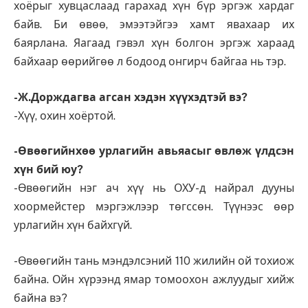
хоёрыг хувцаслаад гарахад хүн бүр эргэж хардаг
байв. Би өвөө, эмээтэйгээ хамт явахаар их
баярлана. Яагаад гэвэл хүн болгон эргэж хараад
байхаар өөрийгөө л бодоод онгирч байгаа нь тэр.
-Ж.Дорждагва агсан хэдэн хүүхэдтэй вэ?
-Хүү, охин хоёртой.
-Өвөөгийнхөө урлагийн авьяасыг өвлөж үлдсэн
хүн бий юу?
-Өвөөгийн нэг ач хүү нь ОХУ-д найрал дууны
хоормейстер мэргэжлээр төгссөн. Түүнээс өөр
урлагийн хүн байхгүй.
-Өвөөгийн тань мэндэлсэний 110 жилийн ой тохиож
байна. Ойн хүрээнд ямар томоохон ажлуудыг хийж
байна вэ?