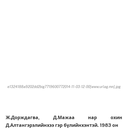
e1324188a9202dd2big7719600772014-11-03-12-00[www.urlag.mn].jpg
Ж.Дорждагва, Д.Мажаа нар охин
Д.Алтангэрэлийнхээ гэр бүлийнхэнтэй. 1983 он