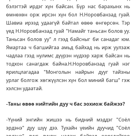
бэлэгтэй ирдэг хүн байсан. Бүр нас барахынх нь
өмнөхөн орж ирсэн хүн бол Н.Норовбанзад гуай.
Шавиа ирээд удаагүй байтал өвөө өнгөрсөн. Тэр
үед Н.Норовбанзад гуай "Намайг таньсан болов уу.
Таньсан болов уу" л гээд байсныг би санадаг юм.
Ямартаа ч багшийгаа амьд байхад нь ирж уулзаж
чадлаа гээд нулимс дүүрэн нүдээр харж байсан нь
тодхон санагдаж байна.Н.Норовбанзад гуай нэг
ярилцлагадаа "Монголын найрын дууг тайзны
урлаг болгож хөгжүүлсэн хүн бол миний багш" гэж
хэлсэн удаатай.
-Таны өвөө нийтийн дуу ч бас зохиож байжээ?
-Үүний энгийн жишээ нь бидний мэддэг "Соёл
эрдэнэ" дуу шүү дээ. Тухайн үеийн дуучид "Соёл