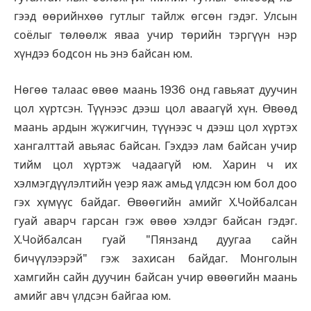
гээд өөрийнхөө гутлыг тайлж өгсөн гэдэг. Улсын
соёлыг төлөөлж яваа учир төрийн тэргүүн нэр
хүндээ бодсон нь энэ байсан юм.
Нөгөө талаас өвөө маань 1936 онд гавьяат дуучин
цол хүртсэн. Түүнээс дээш цол аваагүй хүн. Өвөөд
маань ардын жүжигчин, түүнээс ч дээш цол хүртэх
хангалттай авьяас байсан. Гэхдээ лам байсан учир
тийм цол хүртэж чадаагүй юм. Харин ч их
хэлмэгдүүлэлтийн үеэр яаж амьд үлдсэн юм бол доо
гэх хүмүүс байдаг. Өвөөгийн амийг Х.Чойбалсан
гуай аварч гарсан гэж өвөө хэлдэг байсан гэдэг.
Х.Чойбалсан гуай "Пянзанд дуугаа сайн
бичүүлээрэй" гэж захисан байдаг. Монголын
хамгийн сайн дуучин байсан учир өвөөгийн маань
амийг авч үлдсэн байгаа юм.