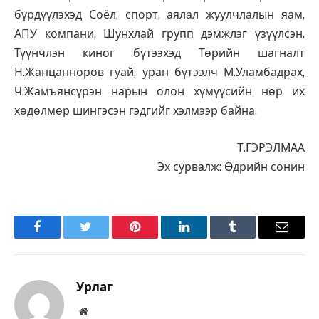
бүрдүүлэхэд Соёл, спорт, аялал жуулчлалын яам,
АПУ компани, Шунхлай групп дэмжлэг үзүүлсэн.
Түүнчлэн киног бүтээхэд Төрийн шагналт
Н.Жанцанноров гуай, уран бүтээлч М.Уламбадрах,
Ч.Жамъянсүрэн нарын олон хүмүүсийн нөр их
хөдөлмөр шингэсэн гэдгийг хэлмээр байна.
Т.ГЭРЭЛМАА
Эх сурвалж: Өдрийн сонин
Facebook
Twitter
Pinterest
LinkedIn
Tumblr
Имэйл
Урлаг
Вэбсайт