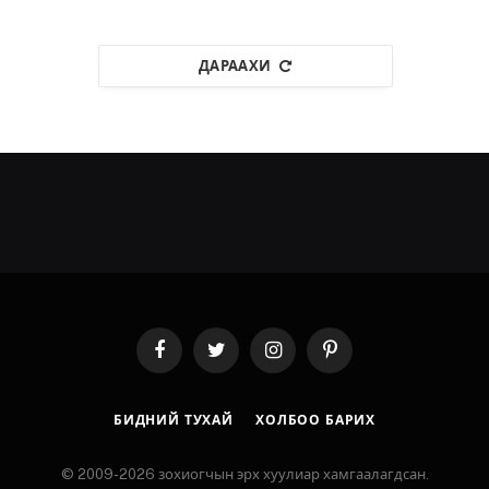
ДАРААХИ
Facebook
Twitter
Instagram
Pinterest
БИДНИЙ ТУХАЙ
ХОЛБОО БАРИХ
© 2009-2026 зохиогчын эрх хуулиар хамгаалагдсан.