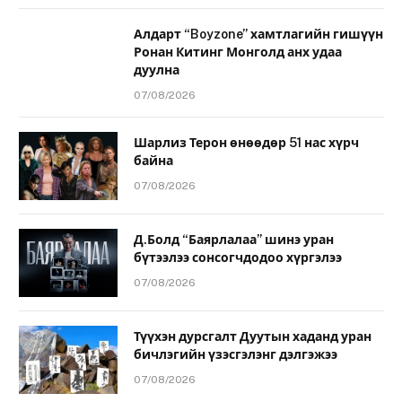
Алдарт “Boyzone” хамтлагийн гишүүн
Ронан Китинг Монголд анх удаа
дуулна
07/08/2026
Шарлиз Терон өнөөдөр 51 нас хүрч
байна
07/08/2026
Д.Болд “Баярлалаа” шинэ уран
бүтээлээ сонсогчдодоо хүргэлээ
07/08/2026
Түүхэн дурсгалт Дуутын хаданд уран
бичлэгийн үзэсгэлэнг дэлгэжээ
07/08/2026