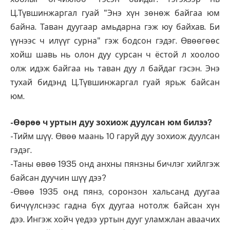
Ц.Түвшинжаргал гуай "Энэ хүн зөнөж байгаа юм
байна. Таван дуугаар амьдарна гэж юу байхав. Би
үүнээс ч илүүг сурна" гэж бодсон гэдэг. Өвөөгөөс
хойш шавь нь олон дуу сурсан ч ёстой л хоолоо
олж идэж байгаа нь таван дуу л байдаг гэсэн. Энэ
тухай бидэнд Ц.Түвшинжаргал гуай ярьж байсан
юм.
-Өөрөө ч уртын дуу зохиож дуулсан юм билээ?
-Тийм шүү. Өвөө маань 10 гаруй дуу зохиож дуулсан
гэдэг.
-Таны өвөө 1935 онд анхны пянзны бичлэг хийлгэж
байсан дуучин шүү дээ?
-Өвөө 1935 онд пянз, соронзон хальсанд дуугаа
бичүүлснээс гадна бүх дуугаа нотолж байсан хүн
дээ. Ингэж хойч үедээ уртын дууг уламжлан аваачих