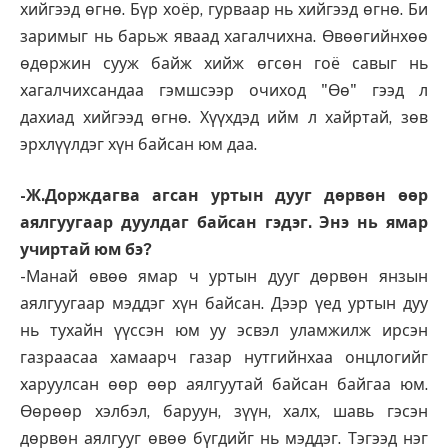
хийгээд өгнө. Бүр хоёр, гурваар нь хийгээд өгнө. Би
заримыг нь барьж яваад хагалчихна. Өвөөгийнхөө
өдөржин сууж байж хийж өгсөн гоё савыг нь
хагалчихсандаа гэмшсээр очиход "Өө" гээд л
дахиад хийгээд өгнө. Хүүхдэд ийм л хайртай, зөв
эрхлүүлдэг хүн байсан юм даа.
-Ж.Дорждагва агсан уртын дууг дөрвөн өөр
аялгуугаар дуулдаг байсан гэдэг. Энэ нь ямар
учиртай юм бэ?
-Манай өвөө ямар ч уртын дууг дөрвөн янзын
аялгуугаар мэддэг хүн байсан. Дээр үед уртын дуу
нь тухайн үүссэн юм уу эсвэл уламжилж ирсэн
газраасаа хамаарч газар нутгийнхаа онцлогийг
харуулсан өөр өөр аялгуутай байсан байгаа юм.
Өөрөөр хэлбэл, баруун, зүүн, халх, шавь гэсэн
дөрвөн аялгууг өвөө бүгдийг нь мэддэг. Тэгээд нэг