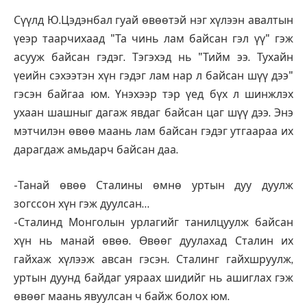
Сүүлд Ю.Цэдэнбал гуай өвөөтэй нэг хүлээн авалтын
үеэр таарчихаад "Та чинь лам байсан гэл үү" гэж
асууж байсан гэдэг. Тэгэхэд нь "Тийм ээ. Тухайн
үеийн сэхээтэн хүн гэдэг лам нар л байсан шүү дээ"
гэсэн байгаа юм. Үнэхээр тэр үед бүх л шинжлэх
ухаан шашныг дагаж явдаг байсан цаг шүү дээ. Энэ
мэтчилэн өвөө маань лам байсан гэдэг утгаараа их
дарагдаж амьдарч байсан даа.
-Танай өвөө Сталины өмнө уртын дуу дуулж
зогссон хүн гэж дуулсан…
-Сталинд Монголын урлагийг танилцуулж байсан
хүн нь манай өвөө. Өвөөг дуулахад Сталин их
гайхаж хүлээж авсан гэсэн. Сталинг гайхшруулж,
уртын дуунд байдаг уяраах шидийг нь ашиглах гэж
өвөөг маань явуулсан ч байж болох юм.