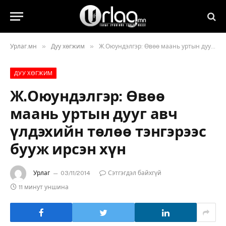
»
»
Урлаг.мн
Дуу хөгжим
Ж.Оюундэлгэр: Өвөө маань уртын дууг авч үлдэхийн төлөө тэнгэрээс бууж ирсэн хүн
ДУУ ХӨГЖИМ
Ж.Оюундэлгэр: Өвөө
маань уртын дууг авч
үлдэхийн төлөө тэнгэрээс
бууж ирсэн хүн
Урлаг
03/11/2014
Сэтгэгдэл байхгүй
11 минут уншина