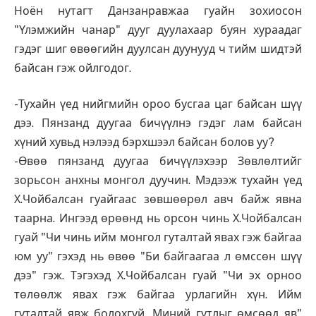
Ноён нутагт Данзанравжаа гуайн зохиосон
"Үлэмжийн чанар" дууг дуулахаар буян хураадаг
гэдэг шиг өвөөгийн дуулсан дуунууд ч тийм шидтэй
байсан гэж ойлгодог.
-Тухайн үед нийгмийн ороо бусгаа цаг байсан шүү
дээ. Пянзанд дуугаа бичүүлнэ гэдэг лам байсан
хүний хувьд нэлээд бэрхшээл байсан болов уу?
-Өвөө пянзанд дуугаа бичүүлэхээр Зөвлөлтийг
зорьсон анхны монгол дуучин. Мэдээж тухайн үед
Х.Чойбалсан гуайгаас зөвшөөрөл авч байж явна
таарна. Ингээд өрөөнд нь орсон чинь Х.Чойбалсан
гуай "Чи чинь ийм монгол гуталтай явах гэж байгаа
юм уу" гэхэд нь өвөө "Би байгаагаа л өмссөн шүү
дээ" гэж. Тэгэхэд Х.Чойбалсан гуай "Чи эх орноо
төлөөлж явах гэж байгаа урлагийн хүн. Ийм
гуталтай явж болохгүй. Миний гутлыг өмсөөд яв"