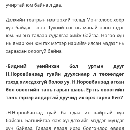
учиртай юм байна л даа.
Дэлхийн театрын нэвтэрхий тольд Монголоос хоёр
хүн байдаг гэсэн. Түүний нэг нь манай өвөө гэдэг
юм. Би энэ талаар судалгаа хийж байгаа. Нөгөө хүн
нь ямар хүн юм гэх мэтээр нарийвчилсан мэдээг нь
хараахан олоогүй байна.
-Бидний үеийнхэн бол уртын дууг
Н.Норовбанзад гуайн дуулснаар л төсөөлдөг
гэхэд хилсдэхгүй болов уу. Н.Норовбанзад агсан
бол өвөөгийн тань гарын шавь. Ер нь өвөөгийн
тань гэрээр алдартай дуучид их орж гарна биз?
-Н.Норовбанзад гуай багшдаа их хайртай хүн
байсан. Багшийгаа яаж хүндлэхийг мэддэг мундаг
хүн байлаа. Гадаад яваад ирэх болгондоо өвөөд