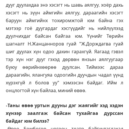
дууг дуулахдаа энэ хэсэгт нь шавь аялгуу, хоёр дахь
хэсэгт нь зүүн аймгийн аялгуу, дараагийн хэсэгт
баруун аймгийнх тохиромжтой юм байна гэх
мэтээр гоё дуугардаг хэсгүүдийг нь нийлүүлээд
дуулчихдаг байсан байгаа юм. Үүнийг Төрийн
шагналт Н.Жанцанноров гуай "Ж.Дорждагва гуай
шиг дуулах хүн одоо дахин гарахгүй. Яагаад гэвэл
тэр хүн нэг дууг гэхэд дөрвөн янзын аялгуугаар
буюу өөрийнхөөрөө дуулсан. Тиймээс дараа
дараагийн, ялангуяа одоогийн дуучдын чадал үүнд
хүрэхгүй л болов уу" хэмээсэн байдаг. Ийм л
онцлогтой хүн байлаа, миний өвөө.
-Таны өвөө уртын дууны дэг жаягийг хэд хэдэн
хүнээр заалгаж байсан тухайгаа дурссан
байдаг юм билээ?
-Өвөө Бөмбөгөр ногоон театр байгуулагдахад