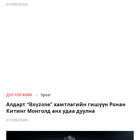
07/08/2026
ДУУ ХӨГЖИМ
Урлаг
Алдарт “Boyzone” хамтлагийн гишүүн Ронан
Китинг Монголд анх удаа дуулна
07/08/2026