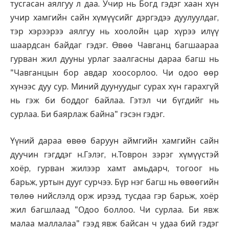
тусгасан аялгуу л даа. Учир нь Богд гэдэг хаан хүн
учир хамгийн сайн хүмүүсийг дэргэдээ дуулуулдаг,
тэр хэрээрээ аялгуу нь хоолойн цар хүрээ илүү
шаардсан байдаг гэдэг. Өвөө Чавганц багшаараа
гурван жил дууны урлаг заалгасны дараа багш нь
"Чавганцын бор авдар хоосорлоо. Чи одоо өөр
хүнээс дуу сур. Миний дуунуудыг сурах хүн гарахгүй
нь гэж би боддог байлаа. Гэтэл чи бүгдийг нь
сурлаа. Би баярлаж байна" гэсэн гэдэг.
Үүний дараа өвөө баруун аймгийн хамгийн сайн
дуучин гэгддэг н.Гэлэг, н.Товрон зэрэг хүмүүстэй
хоёр, гурван жилээр хамт амьдарч, тогоог нь
барьж, уртын дууг сурчээ. Бүр нэг багш нь өвөөгийн
төлөө нийслэлд орж ирээд, тусдаа гэр барьж, хоёр
жил багшлаад "Одоо боллоо. Чи сурлаа. Би явж
малаа маллалаа" гээд явж байсан ч удаа бий гэдэг