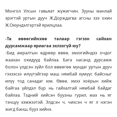
Монгол Улсын гавьяат жүжигчин, Зууны манлай
эрэгтэй уртын дууч Ж.Дорждагва агсны зээ охин
Ж.Оюундэлгэртэй ярилцлаа.
-Та өвөөгийнхөө талаар гэгээн сайхан
дурсамжаар яриагаа эхлэхгүй юу?
-Бид амралтын өдрөөр өвөө, эмээгийндээ очдог
жаахан охидууд байлаа. Бага насанд дурсамж
болон үлдсэн зүйл бол өвөөгөө мундаг уртын дууч
гэхээсээ илүүтэйгээр маш нямбай хүмүүс байсныг
илүү тод санадаг юм. Өвөө, эмээ хоёрын хийж
байгаа үйлдэл бүр нь гайхалтай нямбай байдаг
байлаа. Тэдний хийсэн буузны гурил, мах нь яг
тэнцүү хэмжээтэй. Элдсэн ч, чихсэн ч яг л нэгэн
жигд банш, бууз хийнэ.