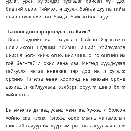
урлаг, уран бүтээлдээ тусгадаг байсан хүн дээ,
бидний өвөө. Тиймээс ч дуулж байгаа дуу нь тийм
өндөр түвшний төгс байдаг байсан болов уу.
-Та өвөөдөө хэр эрхэлдэг зээ байв?
-Өвөө биднийг их эрхлүүлдэг байсан. Хэрэглэхээ
больчихсон шүдний сойзны ишийг хайлуулаад
бидэнд бөгж хийж өгнө. Бид чинь өнгө өнгийн их
гоё бөгжтэй л охид явна даа. Ингээд хүүхдүүдэд
гайхуулж явтал өнөөхөө тэр дор нь л хугалж
орхино. Тэгэхэд өвөө хооронд нь наахын оронд
дахиад л хайлуулаад, хэлбэрт оруулж шинэ бөгж
хийж өгнө.
Би эмээгээ дагаад усанд явна аа. Хүүхэд л болсон
хойно сав нэхнэ. Тэгэхэд өвөө маань чанамалын
шилний гадуур бүслүүр, амсрыг нь дагуулаад сэнж