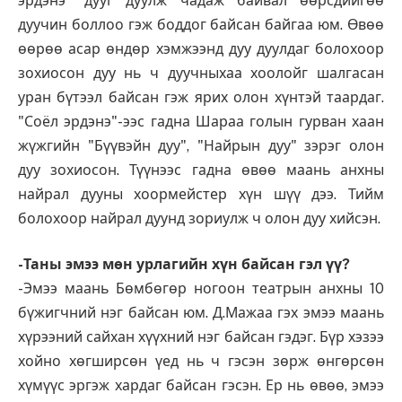
эрдэнэ" дууг дуулж чадаж байвал өөрсдийгөө
дуучин боллоо гэж боддог байсан байгаа юм. Өвөө
өөрөө асар өндөр хэмжээнд дуу дуулдаг болохоор
зохиосон дуу нь ч дуучныхаа хоолойг шалгасан
уран бүтээл байсан гэж ярих олон хүнтэй таардаг.
"Соёл эрдэнэ"-ээс гадна Шараа голын гурван хаан
жүжгийн "Бүүвэйн дуу", "Найрын дуу" зэрэг олон
дуу зохиосон. Түүнээс гадна өвөө маань анхны
найрал дууны хоормейстер хүн шүү дээ. Тийм
болохоор найрал дуунд зориулж ч олон дуу хийсэн.
-Таны эмээ мөн урлагийн хүн байсан гэл үү?
-Эмээ маань Бөмбөгөр ногоон театрын анхны 10
бүжигчний нэг байсан юм. Д.Мажаа гэх эмээ маань
хүрээний сайхан хүүхний нэг байсан гэдэг. Бүр хэзээ
хойно хөгширсөн үед нь ч гэсэн зөрж өнгөрсөн
хүмүүс эргэж хардаг байсан гэсэн. Ер нь өвөө, эмээ