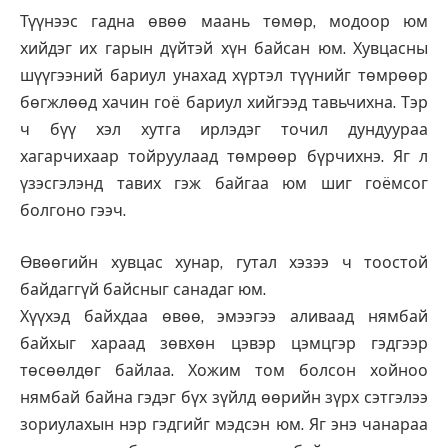
Түүнээс гадна өвөө маань төмөр, модоор юм
хийдэг их гарын дүйтэй хүн байсан юм. Хувцасны
шүүгээний бариул унахад хүртэл түүнийг төмрөөр
бөгжлөөд хачин гоё бариул хийгээд тавьчихна. Тэр
ч бүү хэл хутга ирлэдэг точил дундуураа
хагарчихаар тойруулаад төмрөөр бүрчихнэ. Яг л
үзэсгэлэнд тавих гэж байгаа юм шиг гоёмсог
болгоно гээч.
Өвөөгийн хувцас хунар, гутал хэзээ ч тоостой
байдаггүй байсныг санадаг юм.
Хүүхэд байхдаа өвөө, эмээгээ аливаад нямбай
байхыг хараад зөвхөн цэвэр цэмцгэр гэдгээр
төсөөлдөг байлаа. Хожим том болсон хойноо
нямбай байна гэдэг бүх зүйлд өөрийн зүрх сэтгэлээ
зориулахын нэр гэдгийг мэдсэн юм. Яг энэ чанараа