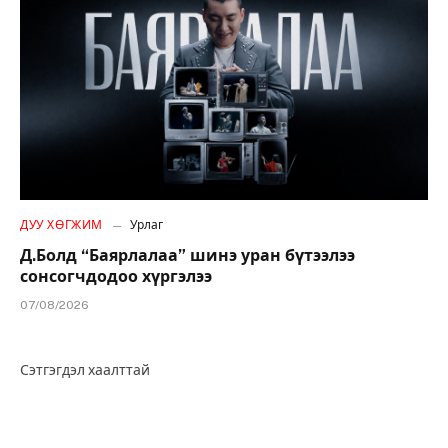
ДУУ ХӨГЖИМ
Урлаг
Д.Болд “Баярлалаа” шинэ уран бүтээлээ
сонсогчдодоо хүргэлээ
07/08/2026
Сэтгэгдэл хаалттай