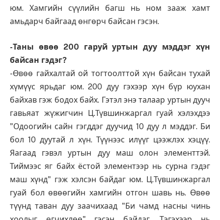
юм. Хамгийн сүүлийн багш нь ном зааж хамт
амьдарч байгаад өнгөрч байсан гэсэн.
-Таны өвөө 200 гаруй уртын дуу мэддэг хүн
байсан гэдэг?
-Өвөө гайхалтай ой тогтоолттой хүн байсан тухай
хүмүүс ярьдаг юм. 200 дуу гэхээр хүн бүр юухан
байхав гэж бодох байх. Гэтэл энэ талаар уртын дууч
гавьяат жүжигчин Ц.Түвшинжаргал гуай хэлэхдээ
"Одоогийн сайн гэгддэг дуучид 10 дуу л мэддэг. Би
бол 10 дуутай л хүн. Түүнээс илүүг цээжлэх хэцүү.
Яагаад гэвэл уртын дуу маш олон элементтэй.
Тиймээс яг байх ёстой элементээр нь сурна гэдэг
маш хүнд" гэж хэлсэн байдаг юм. Ц.Түвшинжаргал
гуай бол өвөөгийн хамгийн отгон шавь нь. Өвөө
түүнд таван дуу заачихаад "Би чамд насны чинь
хоолыг өгчихлөө" гэсэн байдаг. Тэгэхээр нь