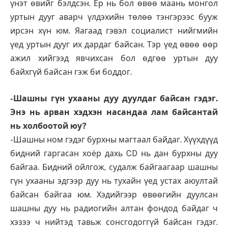
үнэт өвийг бэлдсэн. Ер нь бол өвөө маань монгол
уртын дууг аварч үлдэхийн төлөө тэнгэрээс бууж
ирсэн хүн юм. Яагаад гэвэл социалист нийгмийн
үед уртын дууг их дардаг байсан. Тэр үед өвөө өөр
ажил хийгээд явчихсан бол өдгөө уртын дуу
байхгүй байсан гэж би боддог.
-Шашны гүн ухааны дуу дуулдаг байсан гэдэг.
Энэ нь арван хэдхэн насандаа лам байсантай
нь холбоотой юу?
-Шашны ном гэдэг бурхны магтаал байдаг. Хүүхдүүд
бидний гаргасан хоёр дахь CD нь дан бурхны дуу
байгаа. Бидний ойлгож, судалж байгаагаар шашны
гүн ухааны эдгээр дуу нь тухайн үед устах аюултай
байсан байгаа юм. Хэдийгээр өвөөгийн дуулсан
шашны дуу нь радиогийн алтан фондод байдаг ч
хэзээ ч нийтэд тавьж сонсгодоггүй байсан гэдэг.