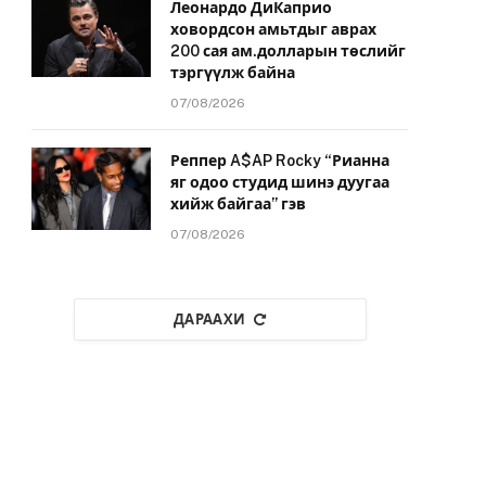
Леонардо ДиКаприо
ховордсон амьтдыг аврах
200 сая ам.долларын төслийг
тэргүүлж байна
07/08/2026
Реппер A$AP Rocky “Рианна
яг одоо студид шинэ дуугаа
хийж байгаа” гэв
07/08/2026
ДАРААХИ