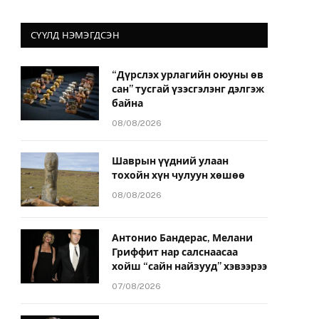
СҮҮЛД НЭМЭГДСЭН
“Дүрслэх урлагийн оюуны өв
сан” тусгай үзэсгэлэнг дэлгэж
байна
08/08/2026
Шаврын үүдний улаан
тохойн хүн чулуун хөшөө
08/08/2026
Антонио Бандерас, Мелани
Гриффит нар салснаасаа
хойш “сайн найзууд” хэвээрээ
07/08/2026