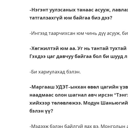
-Нэгэнт уулзсаных та­наас асууж, лавла
татгалзахгүй юм байгаа биз дээ?
-Ингээд таарчихсан юм чинь дүү асууж, би 
-Хөгжилтэй юм аа. Уг нь тантай тухтай
Гэхдээ цаг давчуу байгаа бол би шууд л
-Би ха­риулахад бэлэн.
-Маргааш УДЭТ-ынхан өвөл цагийн үзвэр
наадмаас олон шагнал авч ирсэн “Тэнг
хий­­хээр төлөвлөжээ. Мо­дун Шаньюгий
бэлэн үү?
-Мэдээж бэлэн байлгүй яах вэ. Монголын а