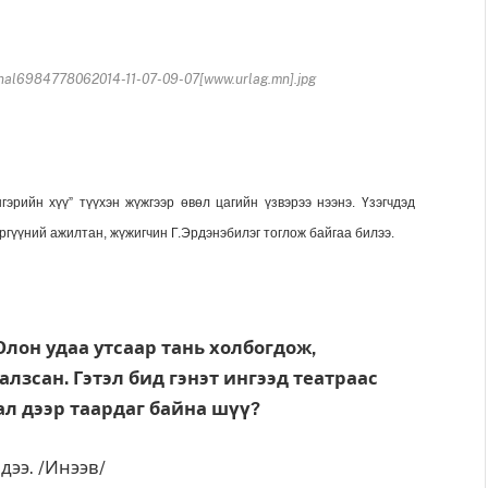
al6984778062014-11-07-09-07[www.urlag.mn].jpg
рийн хүү” түүхэн жүжгээр өвөл цагийн үзвэрээ нээнэ. Үзэгчдэд
ргүүний ажилтан, жүжигчин Г.Эрдэнэбилэг тоглож байгаа билээ.
Олон удаа утсаар тань холбог­дож,
алзсан. Гэтэл бид гэнэт ингээд театраас
ал дээр таар­даг байна шүү?
дээ. /Инээв/