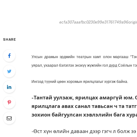
ecfa307aaafbc0230e99e31761749a96origin
SHARE
Улсын драмын эрдмийн театрын хамт олон маргааш “Тэнгэ
уярал, ухаарал бэлэглэх энэхүү жүжгийн гол дүрд Соёлын тэ
Ингээд түүний цөөн хоромын ярилцлагыг хүргэж байна.
-Тантай уулзаж, ярил­цах амаргүй юм. 
ярилцлага авах санал тавьсан ч та татг
зохион байгуулсан хэв­лэлийн бага хур
-Өст хүн өлийн даваан дээр гэгч л болж ээ 