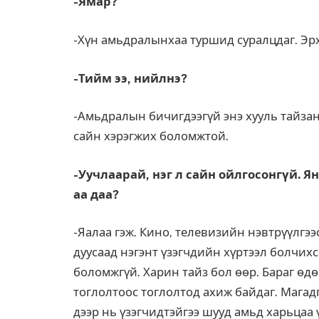
-Ямар?
-Хүн амьдралынхаа тур­шид суралцдаг. Эрх
-Тийм ээ, нийлнэ?
-Амьдралын бичигдээгүй энэ хууль тайзан
сайн хэрэгжих боломжтой.
-Уучлаарай, нэг л сайн ойлгосонгүй. Ян
аа даа?
-Яалаа гэж. Кино, телевизийн нэвтрүүлгээ
дуусаад нэгэнт үзэгчдийн хүртээл болчихс
боломжгүй. Харин тайз бол өөр. Бараг өд
тоглолтоос тоглолтод ахиж байдаг. Магадг
дээр нь үзэгчидтэйгээ шууд амьд харьцаа 