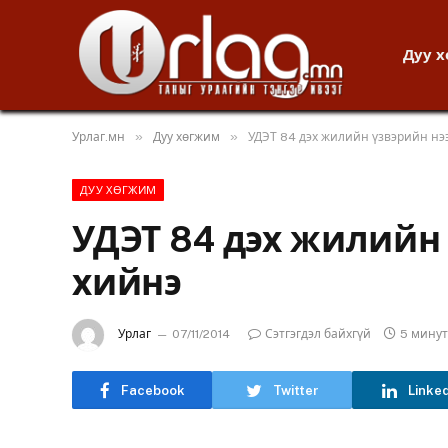
Дуу 
»
»
Урлаг.мн
Дуу хөгжим
УДЭТ 84 дэх жилийн үзвэрийн нэ
ДУУ ХӨГЖИМ
УДЭТ 84 дэх жилийн
хийнэ
Урлаг
07/11/2014
Сэтгэгдэл байхгүй
5 мину
Facebook
Twitter
Linke