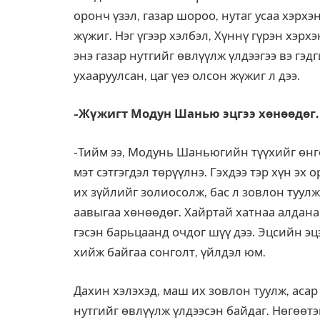
оронч үзэл, газар шороо, нутаг усаа хэрхэ
жүжиг. Нэг үгээр хэлбэл, Хүннү гүрэн хэрх
энэ газар нутгийг өв­лүүлж үлдээгээ вэ гэд
ухааруулсан, цаг үеэ олсон жүжиг л дээ.
-Жүжигт Модун Шанью эцгээ хөнөөдөг. 
-Тийм ээ, Модунь Шанью­­гийн түүхийг өнг
мэт сэтгэгдэл төрүүлнэ. Гэхдээ тэр хүн эх
их зүйлийг золиосолж, бас л зовлон туулж
аавыгаа хөнөөдөг. Хайртай хатнаа алдана.
гэсэн барьцаанд очдог шүү дээ. Эцсийн эцэ
хийж байгаа сонголт, үйлдэл юм.
Дахин хэлэхэд, маш их зовлон туулж, асар
нутгийг өвлүүлж үлдээсэн байдаг. Нөгөөтэй