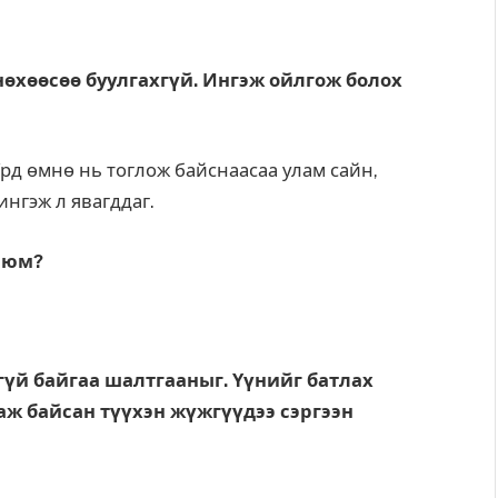
нөхөөсөө буулгахгүй. Ингэж ойлгож болох
 Урд өмнө нь тоглож байснаасаа улам сайн,
ингэж л явагддаг.
х юм?
үй бай­гаа шалтгааныг. Үүнийг батлах
аж бай­сан түүхэн жүжгүүдээ сэргээн