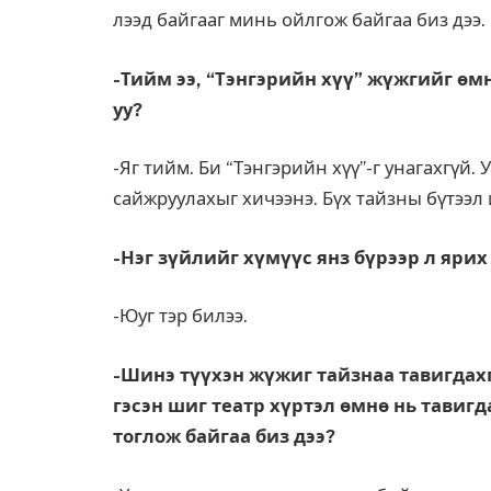
лээд байгааг минь ойлгож байгаа биз дээ.
-Тийм ээ, “Тэнгэрийн хүү” жүжгийг өм
уу?
-Яг тийм. Би “Тэнгэрийн хүү”-г унагахгүй.
сайжруулахыг хичээнэ. Бүх тайзны бүтээл 
-Нэг зүйлийг хүмүүс янз бүрээр л яри
-Юуг тэр билээ.
-Шинэ түүхэн жүжиг тайзнаа тавигдахг
гэсэн шиг театр хүртэл өмнө нь тавигд
тоглож байгаа биз дээ?