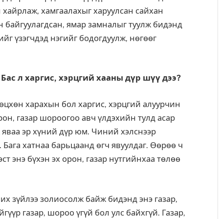
н хайрлаж, хамгаалахыг ха­руулсан сайхан
эн байгуулагдсан, ямар замналыг туулж би­дэнд
гийг үзэгчдэд нэгийг бодогдуулж, нөгөөг
Бас л харгис, хэрцгий хааны дүр шүү дээ?
өц­хөн харахын бол харгис, хэрцгий алуурчин
 орон, газар шороогоо авч үлдэхийн тулд асар
 яваа эр хүний дүр юм. Чиний хэлснээр
 Бага хатнаа барьцаанд өгч явуулдаг. Өөрөө ч
ст энэ бүхэн эх орон, газар нутгийнхаа төлөө
 их зүйлээ золиосолж байж бидэнд энэ газар,
гүүр газар, шороо үгүй бол улс байхгүй. Газар,