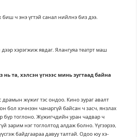
 биш ч энэ үгтэй санал нийлнэ биз дээ.
 дээр хэрэгжиж явдаг. Ялангуяа театрт маш
з нь та, хэлсэн үгнээс минь зугтаад байна
с драмын жүжиг тэс ондоо. Кино зураг авалт
он бол хэчнээн чанаргүй байсан ч засч, янзлах
өр бүр тоглоно. Жүжигчдийн уран чадвар ч
үй зарим нэг тоглолтод алдаж болно. Үүгээрээ,
үүсгэж байдгаараа давуу талтай. Одоо юу хэ­