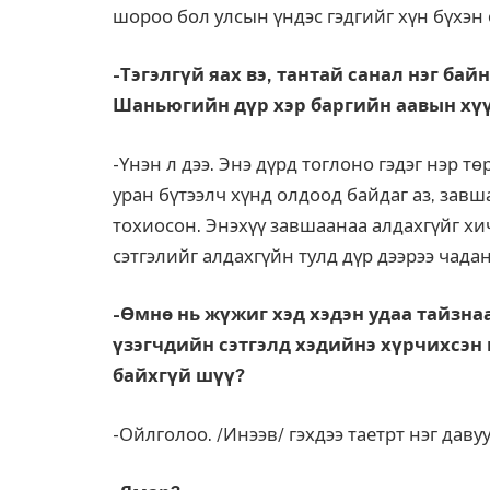
шороо бол улсын үндэс гэдгийг хүн бүхэн 
-Тэгэлгүй яах вэ, тантай санал нэг бай
Шаньюгийн дүр хэр баргийн аавын хү
-Үнэн л дээ. Энэ дүрд тоглоно гэдэг нэр т
уран бүтээлч хүнд олдоод байдаг аз, завш
тохиосон. Энэхүү завшаанаа алдахгүйг хи
сэтгэлийг алдахгүйн тулд дүр дээрээ чада
-Өмнө нь жүжиг хэд хэдэн удаа тайзнаа 
үзэгчдийн сэтгэлд хэ­дийнэ хүрчихсэн г
байхгүй шүү?
-Ойлголоо. /Инээв/ гэх­дээ таетрт нэг давуу