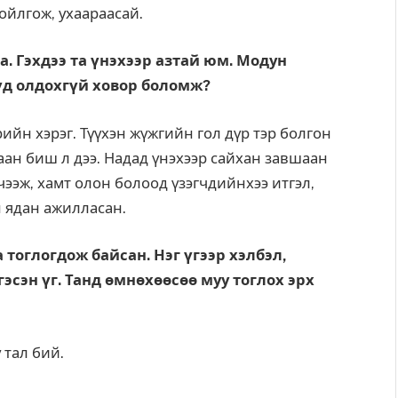
ойлгож, ухаараасай.
на. Гэхдээ та үнэхээр азтай юм. Модун
үд олдохгүй ховор боломж?
өрийн хэрэг. Түүхэн жүжгийн гол дүр тэр болгон
аан биш л дээ. Надад үнэхээр сайхан завшаан
чээж, хамт олон болоод үзэгчдийнхээ итгэл,
н ядан ажилласан.
тоглог­дож байсан. Нэг үгээр хэл­бэл,
эсэн үг. Танд өмнөхөөсөө муу тоглох эрх
 тал бий.