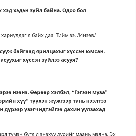
х хэд хэдэн зүйл байна. Одоо бол
ха­риулдаг л байх даа. Тийм ээ. /Инээв/
 сууж байгаад ярилцахыг хүссэн юмсан.
 асуухыг хүссэн зүйлээ асууя?
ээ нээнэ. Өөрөөр хэлбэл, “Гэ­гээн муза”
эрийн хүү” түүхэн жүжгээр тань нээлтээ
н дүрээр үзэгчидтэйгээ дахин уул­захад
рд түмэн бүгд л энэхүү дүрийг маань мэднэ. Эх