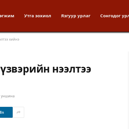
хөгжим
Утга зохиол
Язгуур урлаг
Сонгодог ур
элтээ хийнэ
 үзвэрийн нээлтээ
т уншина
dIn