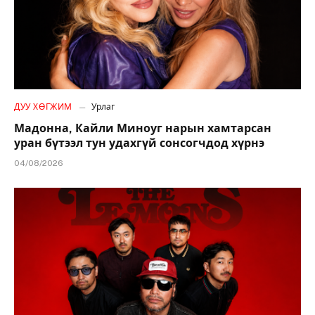
ДУУ ХӨГЖИМ
Урлаг
Мадонна, Кайли Миноуг нарын хамтарсан
уран бүтээл тун удахгүй сонсогчдод хүрнэ
04/08/2026