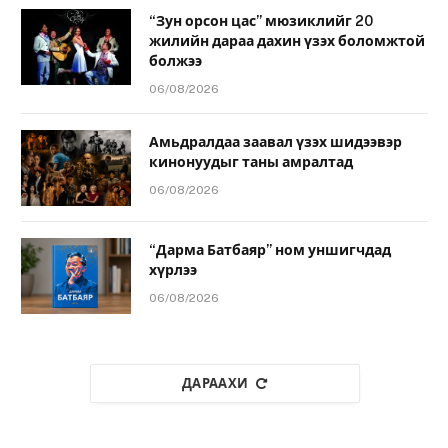
“Зун орсон цас” мюзиклийг 20
жилийн дараа дахин үзэх боломжтой
болжээ
06/08/2026
Амьдралдаа заавал үзэх шидээвэр
кинонуудыг таны амралтад
06/08/2026
“Дарма Батбаяр” ном уншигчдад
хүрлээ
06/08/2026
ДАРААХИ