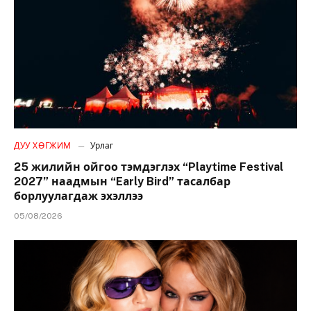
ДУУ ХӨГЖИМ
Урлаг
25 жилийн ойгоо тэмдэглэх “Playtime Festival
2027” наадмын “Early Bird” тасалбар
борлуулагдаж эхэллээ
05/08/2026