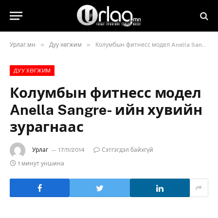
»
»
Урлаг.мн
Дуу хөгжим
Колумбын фитнесс модел Anella Sangre- ийн хувийн зурагнаас
ДУУ ХӨГЖИМ
Колумбын фитнесс модел
Anella Sangre- ийн хувийн
зурагнаас
Урлаг
17/11/2014
Сэтгэгдэл байхгүй
1 минут уншина