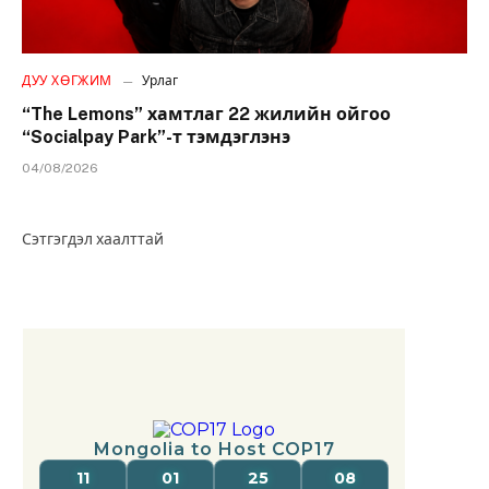
ДУУ ХӨГЖИМ
Урлаг
“The Lemons” хамтлаг 22 жилийн ойгоо
“Socialpay Park”-т тэмдэглэнэ
04/08/2026
Сэтгэгдэл хаалттай