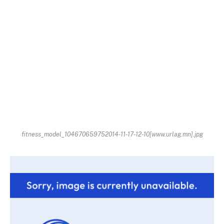
fitness_model_104670659752014-11-17-12-10[www.urlag.mn].jpg