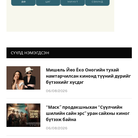
СҮҮЛД НЭМЭГДСЭН
Мишель Йео Ёко Оногийн тухай
намтарчилсан кинонд түүний дүрийг
бүтээхийг хүсдэг
06/08/2026
“Маск” продакшныхан “Сүүлчийн
шилийн сайн эрс” уран сайхны киног
бүтээж байна
06/08/2026