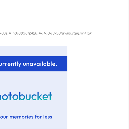
114_n3169301242014-11-18-13-58[www.urlag.mn].jpg