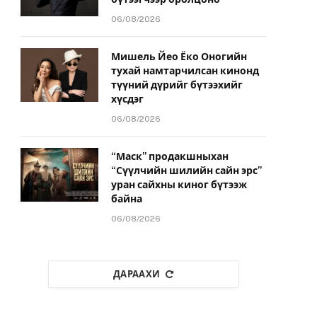
06/08/2026
Мишель Йео Ёко Оногийн
тухай намтарчилсан кинонд
түүний дүрийг бүтээхийг
хүсдэг
06/08/2026
“Маск” продакшныхан
“Сүүлчийн шилийн сайн эрс”
уран сайхны киног бүтээж
байна
06/08/2026
ДАРААХИ