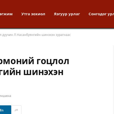
хөгжим
Утга зохиол
Язгуур урлаг
Сонгодог ур
л дуучин Л.Насанбуянгийн шинэхэн зурагнаас
рмоний гоцлол
гийн шинэхэн
 уншина
dIn