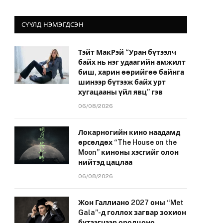
СҮҮЛД НЭМЭГДСЭН
Тэйт МакРэй “Уран бүтээлч
байх нь нэг удаагийн амжилт
биш, харин өөрийгөө байнга
шинээр бүтээж байх урт
хугацааны үйл явц” гэв
06/08/2026
Локарногийн кино наадамд
өрсөлдөх “The House on the
Moon” киноны хэсгийг олон
нийтэд цацлаа
06/08/2026
Жон Галлиано 2027 оны “Met
Gala”-д голлох загвар зохион
бүтээгчээр оролцоно