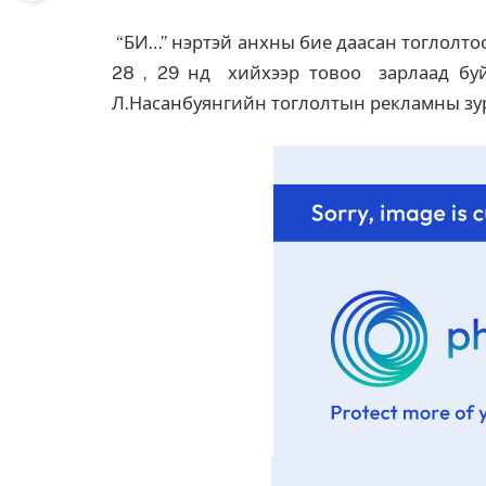
“БИ…” нэртэй анхны бие даасан тоглолто
28 , 29 нд хийхээр товоо зарлаад бу
Л.Насанбуянгийн тоглолтын рекламны зур