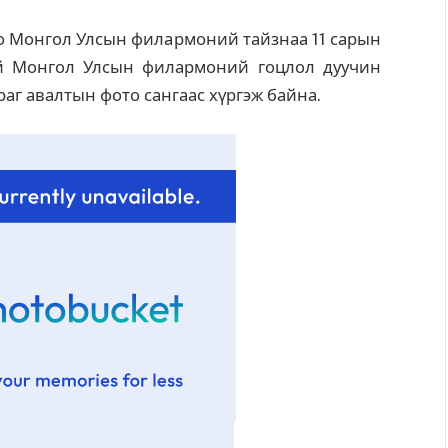
о Монгол Улсын филармоний тайзнаа 11 сарын
й Монгол Улсын филармоний гоцлол дуучин
аг авалтын фото сангаас хүргэж байна.