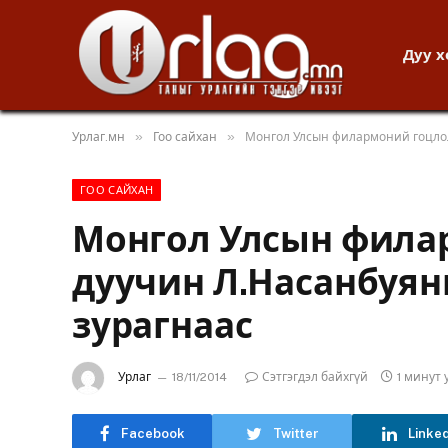
Дуу 
»
»
Урлаг.мн
Гоо сайхан
Монгол Улсын филармоний гоцло
ГОО САЙХАН
Монгол Улсын фила
дуучин Л.Насанбуян
зурагнаас
Урлаг
18/11/2014
Сэтгэгдэл байхгүй
1 минут
Facebook
Twitter
Linke