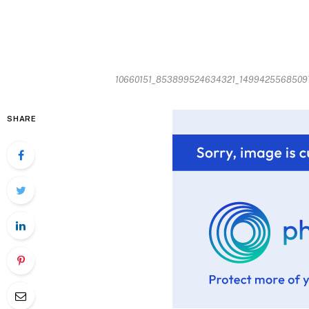
10660151_853899524634321_1499425568509706
SHARE