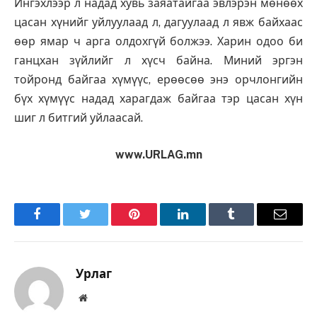
Ингэхлээр л надад хувь заяатайгаа эвлэрэн мөнөөх
цасан хүнийг уйлуулаад л, дагуулаад л явж байхаас
өөр ямар ч арга олдохгүй болжээ. Харин одоо би
ганцхан зүйлийг л хүсч байна. Миний эргэн
тойронд байгаа хүмүүс, ерөөсөө энэ орчлонгийн
бүх хүмүүс надад харагдаж байгаа тэр цасан хүн
шиг л битгий уйлаасай.
www.URLAG.mn
Facebook
Twitter
Pinterest
LinkedIn
Tumblr
Имэйл
Урлаг
Вэбсайт