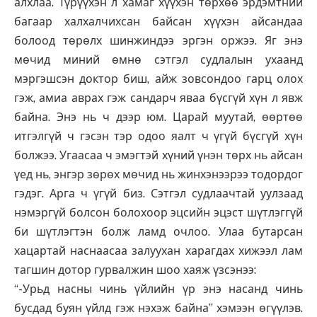
алхлаа. Түрүүхэн л хамаг хүүхэн төрхөө эрдэмтний
багаар халхалчихсан байсан хүүхэн айсандаа
болоод төрөлх шинжиндээ эргэн оржээ. Яг энэ
мөчид миний өмнө сэтгэл судлалын ухаанд
мэргэшсэн доктор биш, айж зовсондоо гарц олох
гэж, амиа аврах гэж сандарч яваа бүсгүй хүн л явж
байна. Энэ нь ч дээр юм. Царай муутай, өөртөө
итгэлгүй ч гэсэн тэр одоо яалт ч үгүй бүсгүй хүн
болжээ. Угаасаа ч эмэгтэй хүний үнэн төрх нь айсан
үед нь, энгэр зөрөх мөчид нь жинхэнээрээ тодордог
гэдэг. Арга ч үгүй биз. Сэтгэл судлаачтай уулзаад
нэмэргүй болсон болохоор эцсийн эцэст шүтлэггүй
би шүтлэгтэн болж ламд очлоо. Улаа бутарсан
хацартай наснаасаа залуухан харагдах хижээл лам
тагшин дотор гурвалжин шоо хаяж үзсэнээ:
“-Урьд насны чинь үйлийн үр энэ насанд чинь
бусдад буян үйлд гэж нэхэж байна” хэмээн өгүүлэв.