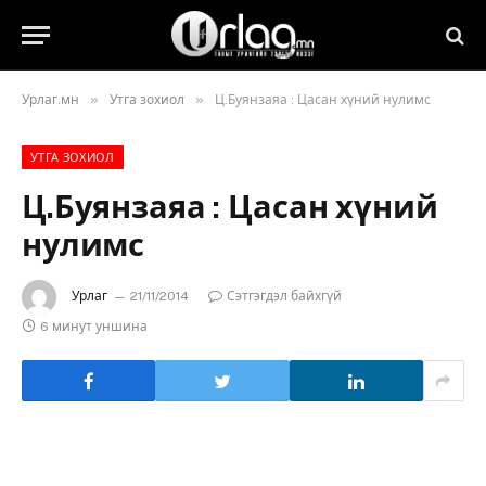
»
»
Урлаг.мн
Утга зохиол
Ц.Буянзаяа : Цасан хүний нулимс
УТГА ЗОХИОЛ
Ц.Буянзаяа : Цасан хүний
нулимс
Урлаг
21/11/2014
Сэтгэгдэл байхгүй
6 минут уншина