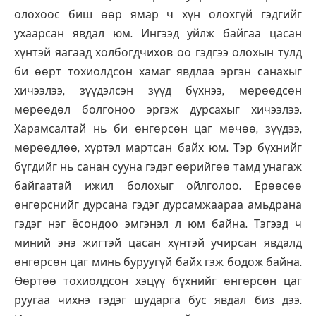
олохоос биш өөр ямар ч хүн олохгүй гэдгийг
ухаарсан явдал юм. Ингээд уйлж байгаа цасан
хүнтэй яагаад холбогдчихов оо гэдгээ олохын тулд
би өөрт тохиолдсон хамаг явдлаа эргэн санахыг
хичээлээ, зүүдэлсэн зүүд бүхнээ, мөрөөдсөн
мөрөөдөл болгоноо эргэж дурсахыг хичээлээ.
Харамсалтай нь би өнгөрсөн цаг мөчөө, зүүдээ,
мөрөөдлөө, хүртэл мартсан байх юм. Тэр бүхнийг
бүгдийг нь санан сууна гэдэг өөрийгөө тамд унагаж
байгаатай ижил болохыг ойлголоо. Ерөөсөө
өнгөрснийг дурсана гэдэг дурсамжаараа амьдрана
гэдэг нэг ёсондоо эмгэнэл л юм байна. Тэгээд ч
миний энэ жигтэй цасан хүнтэй учирсан явдалд
өнгөрсөн цаг минь буруугүй байх гэж бодож байна.
Өөртөө тохиолдсон хэцүү бүхнийг өнгөрсөн цаг
руугаа чихнэ гэдэг шударга бус явдал биз дээ.