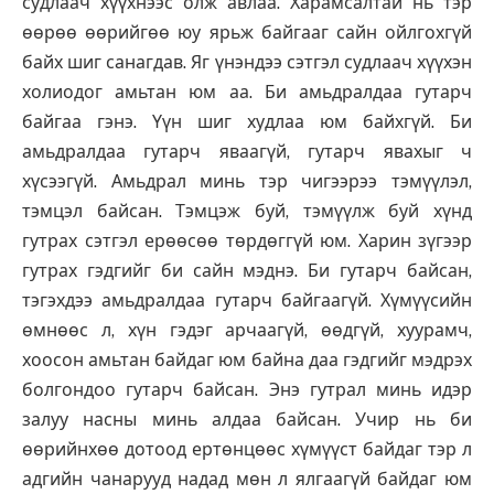
судлаач хүүхнээс олж авлаа. Харамсалтай нь тэр
өөрөө өөрийгөө юу ярьж байгааг сайн ойлгохгүй
байх шиг санагдав. Яг үнэндээ сэтгэл судлаач хүүхэн
холиодог амьтан юм аа. Би амьдралдаа гутарч
байгаа гэнэ. Үүн шиг худлаа юм байхгүй. Би
амьдралдаа гутарч яваагүй, гутарч явахыг ч
хүсээгүй. Амьдрал минь тэр чигээрээ тэмүүлэл,
тэмцэл байсан. Тэмцэж буй, тэмүүлж буй хүнд
гутрах сэтгэл ерөөсөө төрдөггүй юм. Харин зүгээр
гутрах гэдгийг би сайн мэднэ. Би гутарч байсан,
тэгэхдээ амьдралдаа гутарч байгаагүй. Хүмүүсийн
өмнөөс л, хүн гэдэг арчаагүй, өөдгүй, хуурамч,
хоосон амьтан байдаг юм байна даа гэдгийг мэдрэх
болгондоо гутарч байсан. Энэ гутрал минь идэр
залуу насны минь алдаа байсан. Учир нь би
өөрийнхөө дотоод ертөнцөөс хүмүүст байдаг тэр л
адгийн чанарууд надад мөн л ялгаагүй байдаг юм