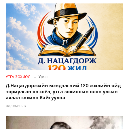
УТГА ЗОХИОЛ
Урлаг
Д.Нацагдоржийн мэндэлсний 120 жилийн ойд
зориулсан өв соёл, утга зохиолын олон улсын
аялал зохион байгуулна
03/08/2026