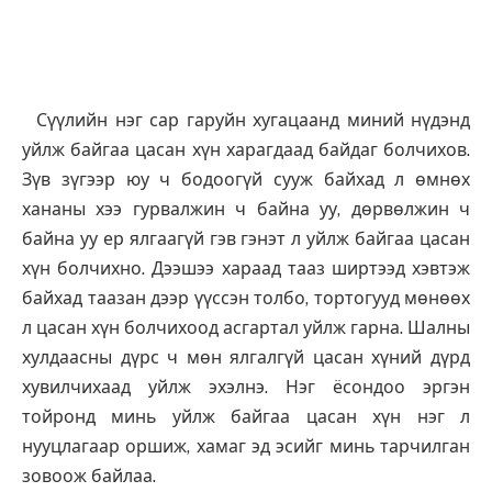
Сүүлийн нэг сар гаруйн хугацаанд миний нүдэнд
уйлж байгаа цасан хүн харагдаад байдаг болчихов.
Зүв зүгээр юу ч бодоогүй сууж байхад л өмнөх
хананы хээ гурвалжин ч байна уу, дөрвөлжин ч
байна уу ер ялгаагүй гэв гэнэт л уйлж байгаа цасан
хүн болчихно. Дээшээ хараад тааз ширтээд хэвтэж
байхад таазан дээр үүссэн толбо, тортогууд мөнөөх
л цасан хүн болчихоод асгартал уйлж гарна. Шалны
хулдаасны дүрс ч мөн ялгалгүй цасан хүний дүрд
хувилчихаад уйлж эхэлнэ. Нэг ёсондоо эргэн
тойронд минь уйлж байгаа цасан хүн нэг л
нууцлагаар оршиж, хамаг эд эсийг минь тарчилган
зовоож байлаа.