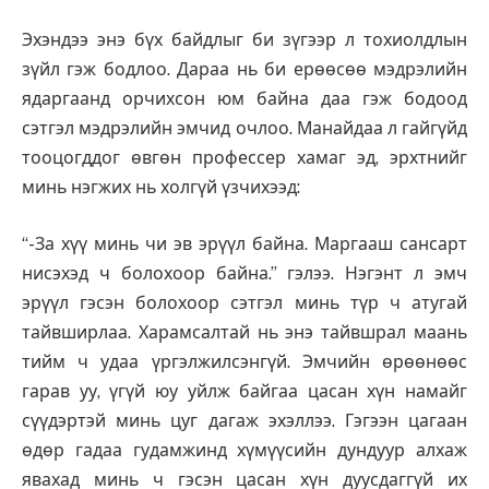
Эхэндээ энэ бүх байдлыг би зүгээр л тохиолдлын
зүйл гэж бодлоо. Дараа нь би ерөөсөө мэдрэлийн
ядаргаанд орчихсон юм байна даа гэж бодоод
сэтгэл мэдрэлийн эмчид очлоо. Манайдаа л гайгүйд
тооцогддог өвгөн профессер хамаг эд, эрхтнийг
минь нэгжих нь холгүй үзчихээд:
“-За хүү минь чи эв эрүүл байна. Маргааш сансарт
нисэхэд ч болохоор байна.” гэлээ. Нэгэнт л эмч
эрүүл гэсэн болохоор сэтгэл минь түр ч атугай
тайвширлаа. Харамсалтай нь энэ тайвшрал маань
тийм ч удаа үргэлжилсэнгүй. Эмчийн өрөөнөөс
гарав уу, үгүй юу уйлж байгаа цасан хүн намайг
сүүдэртэй минь цуг дагаж эхэллээ. Гэгээн цагаан
өдөр гадаа гудамжинд хүмүүсийн дундуур алхаж
явахад минь ч гэсэн цасан хүн дуусдаггүй их