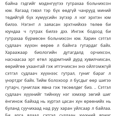
байна гэдгийг мэдэнгүүтээ гутрахаа больчихсон
юм. Яагаад гэвэл тэр бүх өөдгүй чанрууд миний
төдийгүй бүх хүмүүсийн зүгээр л нэг эрхтэн юм
билээ. Нэгэнт л заяасан эрхтнийхээ төлөө би
юундаа ч гутрах билээ дээ. Ингэж бодоод би
гутрахаа бүрмөсөн больчихсон юм. Харин сэтгэл
судлаач хүүхэн өөрөө л байнга гутардаг байх.
Хараажаар биологийн дутагдалд орчихсон,
наснаасаа эрт өтөл эрдэмтний дүрд хувилчихсан,
өөрийгөө ухаантай гэж итгэчихсэн энэ ойлгомжгүй
сэтгэл судлаач хүүхнээс гутрал, гуниг бараг л
үнэртдэг байх. Тийм болохоор л бусдыг өөр шигээ
гутарч, гуниглаж явна гэж төсөөлдөг биз. .. Сэтгэл
судлаач хүүхнийг тийнхүү нэг хэмээр зөгий шиг
ёнгинож байхад нь хүртэл цасан хүн өрөөнийх нь
буланд суучихаад над руу харан уйлсаар л байлаа.
Би арга ядаад сэтгэл судлаач хүүхний яриаг