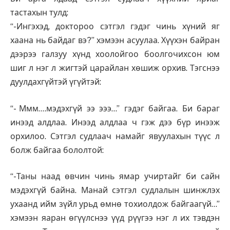
тастахын тулд:
“-Ингэхэд, доктороо сэтгэл гэдэг чинь хүний яг
хаана нь байдаг вэ?” хэмээн асуулаа. Хүүхэн байран
дээрээ галзуу хүнд хоолойгоо боолгочихсон юм
шиг л нэг л жигтэй царайлан хөшиж орхив. Тэгснээ
дуулдахгүйтэй үгүйтэй:
“- Ммм….мэдэхгүй ээ эээ…” гэдэг байгаа. Би бараг
инээд алдлаа. Инээд алдлаа ч гэж дээ бүр инээж
орхилоо. Сэтгэл судлаач намайг явуулахын түүс л
болж байгаа бололтой:
“-Таны наад өвчин чинь ямар учиртайг би сайн
мэдэхгүй байна. Манай сэтгэл судлалын шинжлэх
ухаанд ийм зүйл урьд өмнө тохиолдож байгаагүй…”
хэмээн яаран өгүүлснээ үүд рүүгээ нэг л их тэвдэн