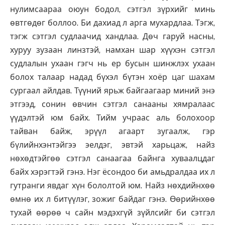
нулимсаараа оюун бодол, сэтгэл зүрхийг минь
өвтгөдөг боллоо. Би дахиад л арга мухардлаа. Тэгж,
тэгж сэтгэл судлаачид хандлаа. Дөч гаруй насны,
хуруу зузаан линзтэй, намхан шар хүүхэн сэтгэл
судлалын ухаан гэгч нь ер бусын шинжлэх ухаан
болох талаар надад бүхэл бүтэн хоёр цаг шахам
сургаал айлдав. Түүний ярьж байгаагаар миний энэ
этгээд, сонин өвчин сэтгэл санааны хямралаас
үүдэлтэй юм байх. Тийм учраас аль болохоор
тайван байж, эрүүл агаарт зугаалж, гэр
бүлийнхэнтэйгээ эелдэг, эвтэй харьцаж, найз
нөхөдтэйгөө сэтгэл санаагаа байнга хуваалцдаг
байх хэрэгтэй гэнэ. Нэг ёсондоо би амьдралдаа их л
гутранги явдаг хүн бололтой юм. Найз нөхдийнхөө
өмнө их л битүүлэг, зожиг байдаг гэнэ. Өөрийнхөө
тухай өөрөө ч сайн мэдэхгүй зүйлсийг би сэтгэл