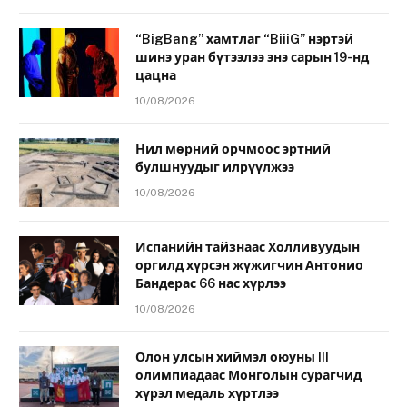
“BigBang” хамтлаг “BiiiG” нэртэй
шинэ уран бүтээлээ энэ сарын 19-нд
цацна
10/08/2026
Нил мөрний орчмоос эртний
булшнуудыг илрүүлжээ
10/08/2026
Испанийн тайзнаас Холливуудын
оргилд хүрсэн жүжигчин Антонио
Бандерас 66 нас хүрлээ
10/08/2026
Олон улсын хиймэл оюуны III
олимпиадаас Монголын сурагчид
хүрэл медаль хүртлээ