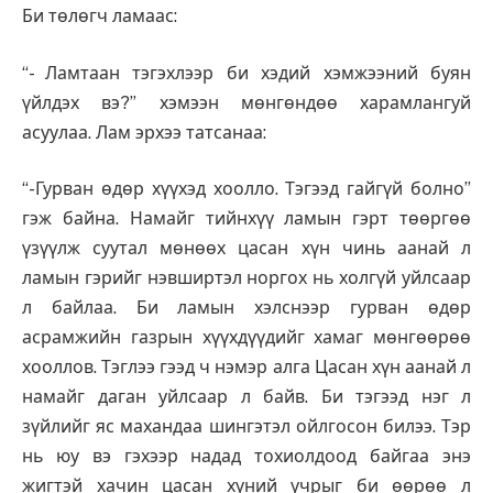
Би төлөгч ламаас:
“- Ламтаан тэгэхлээр би хэдий хэмжээний буян
үйлдэх вэ?” хэмээн мөнгөндөө харамлангуй
асуулаа. Лам эрхээ татсанаа:
“-Гурван өдөр хүүхэд хоолло. Тэгээд гайгүй болно”
гэж байна. Намайг тийнхүү ламын гэрт төөргөө
үзүүлж суутал мөнөөх цасан хүн чинь аанай л
ламын гэрийг нэвширтэл норгох нь холгүй уйлсаар
л байлаа. Би ламын хэлснээр гурван өдөр
асрамжийн газрын хүүхдүүдийг хамаг мөнгөөрөө
хооллов. Тэглээ гээд ч нэмэр алга Цасан хүн аанай л
намайг даган уйлсаар л байв. Би тэгээд нэг л
зүйлийг яс махандаа шингэтэл ойлгосон билээ. Тэр
нь юу вэ гэхээр надад тохиолдоод байгаа энэ
жигтэй хачин цасан хүний учрыг би өөрөө л