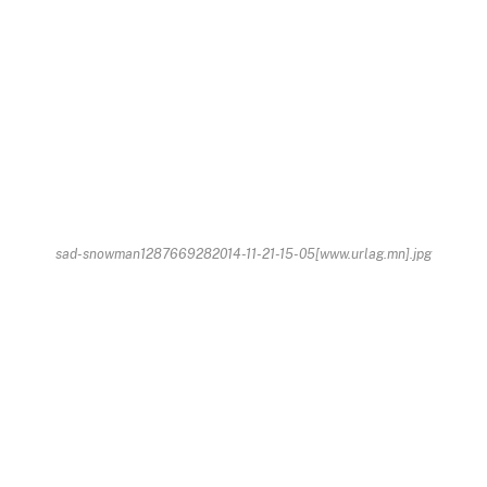
sad-snowman1287669282014-11-21-15-05[www.urlag.mn].jpg