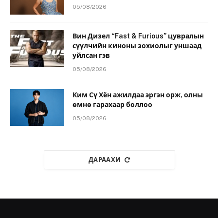
05/08/2026
Вин Дизел “Fast & Furious” цувралын
сүүлчийн киноны зохиолыг уншаад
уйлсан гэв
05/08/2026
Ким Сү Хён ажилдаа эргэн орж, олны
өмнө гарахаар боллоо
05/08/2026
ДАРААХИ