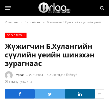
»
»
Урлаг.мн
Гоо сайхан
Жүжигчин Б.Хулангийн сүүлийн үеийн шинэхэн зурагнаас
ГОО САЙХАН
Жүжигчин Б.Хулангийн
сүүлийн үеийн шинэхэн
зурагнаас
Урлаг
22/11/2014
Сэтгэгдэл байхгүй
1 минут уншина