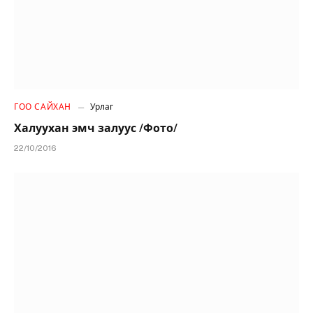
ГОО САЙХАН
Урлаг
Халуухан эмч залуус /Фото/
22/10/2016