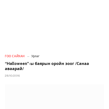
ГОО САЙХАН
Урлаг
“Halloween”-ы баярын оройн зоог /Санаа
аваарай/
28/10/2016