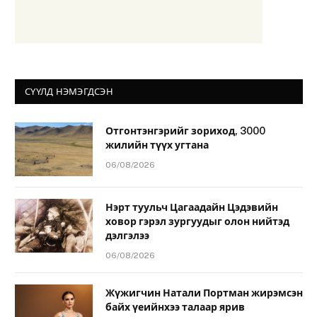
СҮҮЛД НЭМЭГДСЭН
Отгонтэнгэрийг зориход, 3000
жилийн түүх угтана
06/08/2026
Нэрт туульч Цагаадайн Цэдэвийн
ховор гэрэл зургуудыг олон нийтэд
дэлгэлээ
06/08/2026
Жүжигчин Натали Портман жирэмсэн
байх үеийнхээ талаар ярив