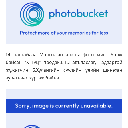
14 настайдаа Монголын анхны фото мисс болж
байсан "Х Түц" продакшны авъяаслаг, чадвартай
жүжигчин Б.Хулангийн сүүлийн үеийн шинэхэн
зурагнаас хүргэж байна.