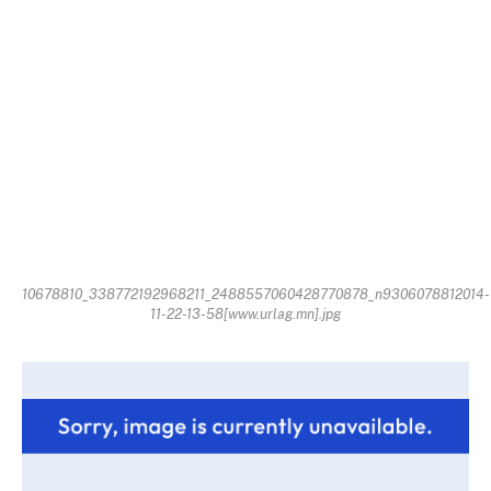
10678810_338772192968211_2488557060428770878_n9306078812014-
11-22-13-58[www.urlag.mn].jpg