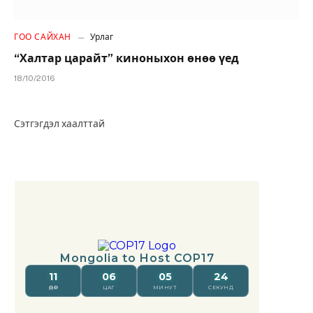
ГОО САЙХАН
Урлаг
“Халтар царайт” киноныхон өнөө үед
18/10/2016
Сэтгэгдэл хаалттай