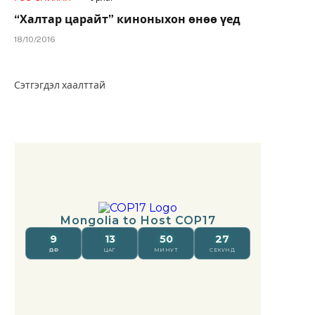
“Халтар царайт” киноныхон өнөө үед
18/10/2016
Сэтгэгдэл хаалттай