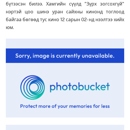
бүтээсэн билээ. Хамгийн сүүлд "Зүрх зогсохгүй"
нэртэй цоо шинэ уран сайхны кинонд тоглоод
байгаа бөгөөд тус кино 12 сарын 02- нд нээлтээ хийх
юм.