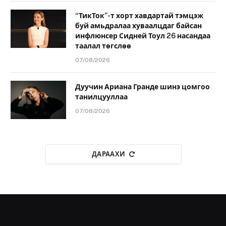
“ТикТок”-т хорт хавдартай тэмцэж
буй амьдралаа хуваалцдаг байсан
инфлюнсер Сидней Тоул 26 насандаа
таалал төгслөө
07/08/2026
Дуучин Ариана Гранде шинэ цомгоо
танилцууллаа
07/08/2026
ДАРААХИ