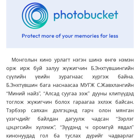
Монголын кино урлагт нэгэн шинэ өнгө нэмэн
орж ирж буй залуу жүжигчин Б.Энхтүвшингийн
сүүлийн үеийн зурагнаас хүргэж байна.
Б.Энхтүвшин бага наснаасаа МУГЖ С.Жавхлангийн
“Миний найз”, “Алсад суугаа ээж” дууны клипүүдэд
тоглож жүжигчин болох гараагаа эхлэж байсан.
Тэрбээр саяхан дэлгэцэнд гарч олон мянган
үзэгчдийг байлдан дагуулж чадсан “Зэрлэг
цэцэгсийн хүлэмж”, “Зүүдэнд ч оромгүй явдал”
кинонуудад гол ба туслах дүрийг чадварлаг