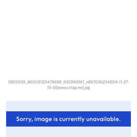
10815939_865516123479698_935990361_n8976362342014-11-27-
15-50[www.urlag.mn].jpg