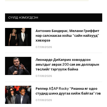
СҮҮЛД НЭМЭГДСЭН
Антонио Бандерас, Мелани Гриффит
нар салснаасаа хойш “сайн найзууд”
хэвээрээ
07/08/2026
Леонардо ДиКаприо ховордсон
амьтдыг аврах 200 сая ам.долларын
төслийг тэргүүлж байна
07/08/2026
Реппер A$AP Rocky “Рианна яг одоо
студид шинэ дуугаа хийж байгаа” гэв
07/08/2026