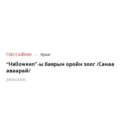
ГОО САЙХАН
Урлаг
“Halloween”-ы баярын оройн зоог /Санаа
аваарай/
28/10/2016