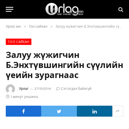
»
»
Урлаг.мн
Гоо сайхан
Залуу жүжигчин Б.Энхтүвшингийн сүүлийн үеийн зурагнаас
ГОО САЙХАН
Залуу жүжигчин
Б.Энхтүвшингийн сүүлийн
үеийн зурагнаас
Урлаг
27/11/2014
Сэтгэгдэл байхгүй
1 минут уншина