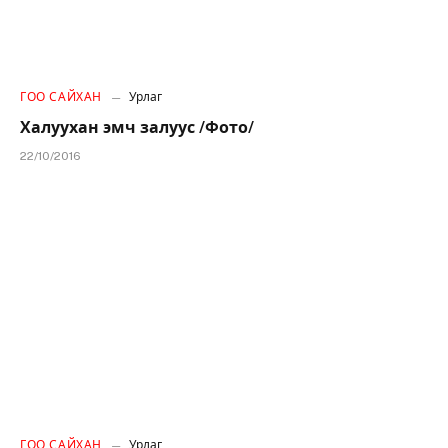
ГОО САЙХАН
Урлаг
Халуухан эмч залуус /Фото/
22/10/2016
ГОО САЙХАН
Урлаг