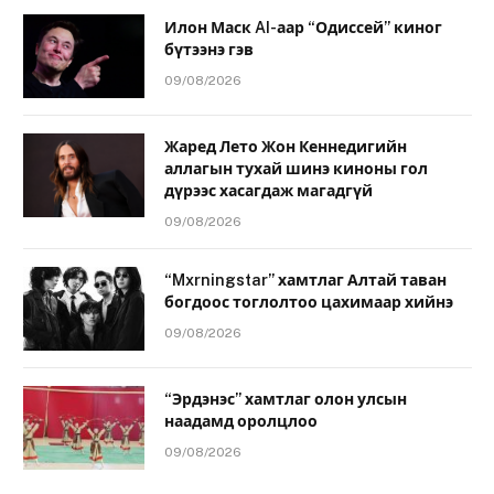
Илон Маск AI-аар “Одиссей” киног
бүтээнэ гэв
09/08/2026
Жаред Лето Жон Кеннедигийн
аллагын тухай шинэ киноны гол
дүрээс хасагдаж магадгүй
09/08/2026
“Mxrningstar” хамтлаг Алтай таван
богдоос тоглолтоо цахимаар хийнэ
09/08/2026
“Эрдэнэс” хамтлаг олон улсын
наадамд оролцлоо
09/08/2026