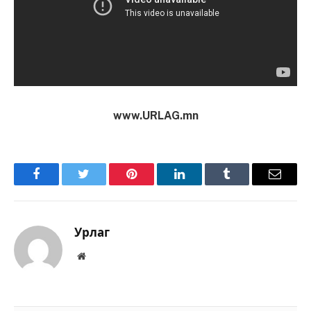
www.URLAG.mn
Facebook
Twitter
Pinterest
LinkedIn
Tumblr
Имэйл
Урлаг
Вэбсайт