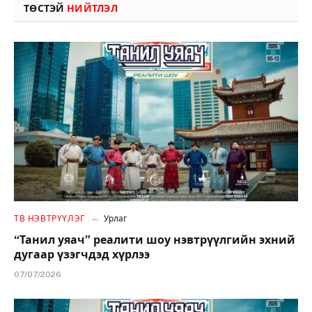
ТӨСТЭЙ
НИЙТЛЭЛ
ТВ НЭВТРҮҮЛЭГ
Урлаг
“Танил уяач” реалити шоу нэвтрүүлгийн эхний
дугаар үзэгчдэд хүрлээ
07/07/2026