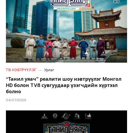
ТВ НЭВТРҮҮЛЭГ
Урлаг
“Танил уяач” реалити шоу нэвтрүүлэг Монгол
HD болон TV8 сувгуудаар үзэгчдийн хүртээл
болно
04/07/2026