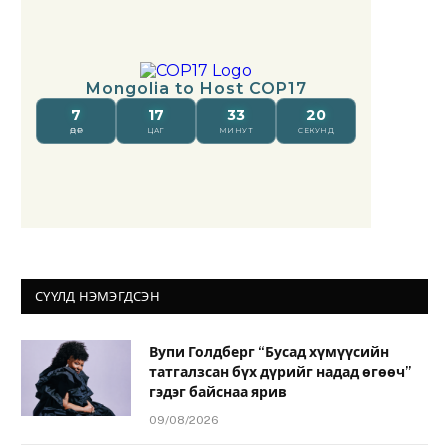
СҮҮЛД НЭМЭГДСЭН
Вупи Голдберг “Бусад хүмүүсийн
татгалзсан бүх дүрийг надад өгөөч”
гэдэг байснаа ярив
09/08/2026