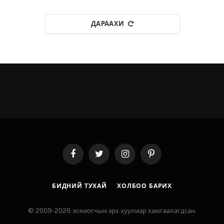
ДАРААХИ
Facebook
Twitter
Instagram
Pinterest
БИДНИЙ ТУХАЙ
ХОЛБОО БАРИХ
© 2009-2026 зохиогчын эрх хуулиар хамгаалагдсан.