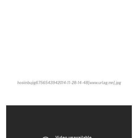
hosiinbujig6756543942014-11-28-14-48[www.urlag.mn].jpg