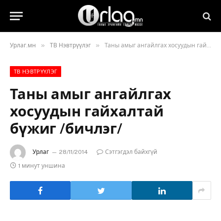
»
»
Урлаг.мн
ТВ Нэвтрүүлэг
Таны амыг ангайлгах хосуудын гайхалтай бүжиг /бичлэг/
ТВ НЭВТРҮҮЛЭГ
Таны амыг ангайлгах
хосуудын гайхалтай
бүжиг /бичлэг/
Урлаг
28/11/2014
Сэтгэгдэл байхгүй
1 минут уншина