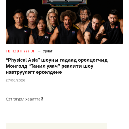
ТВ НЭВТРҮҮЛЭГ
Урлаг
“Physical Asia” шоуны гадаад оролцогчид
Монголд “Танил уяач” реалити шоу
нэвтрүүлэгт өрсөлдөнө
27/06/2026
Сэтгэгдэл хаалттай