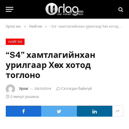
»
»
Урлаг.мн
Нийгэм
“S4” хамтлагийнхан урилгаар Хөх хотод тоглоно
НИЙГЭМ
“S4” хамтлагийнхан
урилгаар Хөх хотод
тоглоно
Урлаг
28/11/2014
Сэтгэгдэл байхгүй
2 минут уншина