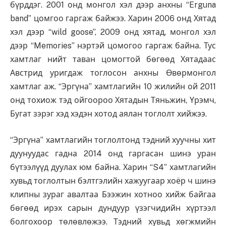
бүрддэг. 2001 онд монгол хэл дээр анхны “Erguna
band” цомгоо гаргаж байжээ. Харин 2006 онд Хятад
хэл дээр “wild goose”, 2009 онд хятад, монгол хэл
дээр “Memories” нэртэй цомогоо гаргаж байна. Тус
хамтлаг нийт таван цомогтой бөгөөд Хятадаас
Австрид уригдаж тоглосон анхны Өвөрмонгол
хамтлаг аж. “Эргүна” хамтлагийн 10 жилийн ой 2011
онд тохиож тэд ойгоороо Хятадын Тяньжин, Үрэмч,
Бугат зэрэг хэд хэдэн хотод аялан тоглолт хийжээ.
“Эргүна” хамтлагийн тоглолтонд тэдний хуучны хит
дуунуудас гадна 2014 онд гаргасан шинэ уран
бүтээлүүд дуулах юм байна. Харин “S4” хамтлагийн
хувьд тоглолтын бэлтгэлийн хажуугаар хоёр ч шинэ
клипны зураг авалтаа Бээжин хотноо хийж байгаа
бөгөөд ирэх сарын дундуур үзэгчидийн хүртээл
болгохоор төлөвлөжээ. Тэдний хувьд хөгжмийн