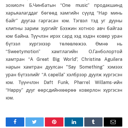
зохиолч Б.Чинбатын “Оne music” продакшинд
харьяалагддаг бөгөөд хамгийн сүүлд “Нар минь
байг” дуугаа гаргасан юм. Тэгвэл тэд уг дууны
клипны зарим зургийг Бээжин хотноо авч байгаа
юм байна. Түүчлэн ирэх сард хэд хэдэн ковер уран
бүтээл хүргэхээр төлөвлөжээ. Өмнө нь
“Sweetymotion” хамтлагийн О.Ганболортой
хамтран “A Great Big World”, Christina Aguilera
нарын хамтран дуулсан "Say Something” хэмээх
уран бүтээлийг “A capella” хэлбрээр дуулж хүргэсэн
юм. Түүнчлэн Daft Funk, Pharrel Willams-ийн
“Нappy” дууг өөрсдийнхөөрөө коверлон хүргэсэн
юм.
Facebook
Twitter
Pinterest
LinkedIn
Tumblr
Имэйл