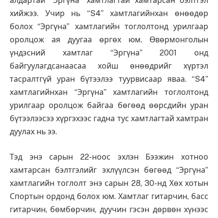
алдартай “Эргүна” хамтлагтай хамтарсан бэлтгэл
хийжээ. Учир нь “S4” хамтлагийнхан өнөөдөр
болох “Эргүна” хамтлагийн тоглолтонд урилгаар
оролцож ая дуугаа өргөх юм. Өвөрмонголын
үндэсний хамтлаг “Эргүна” 2001 онд
байгуулагдсанаасаа хойш өнөөдрийг хүртэл
тасралтгүй уран бүтээлээ туурвисаар яваа. “S4”
хамтлагийнхан “Эргүна” хамтлагийн тоглолтонд
урилгаар оролцож байгаа бөгөөд өөрсдийн уран
бүтээлээсээ хүргэхээс гадна тус хамтлагтай хамтран
дуулах нь ээ.
Тэд энэ сарын 22-ноос эхлэн Бээжин хотноо
хамтарсан бэлтгэлийг эхлүүлсэн бөгөөд “Эргүна”
хамтлагийн тоглолт энэ сарын 28, 30-нд Хөх хотын
Спортын ордонд болох юм. Хамтлаг гитарчин, басс
гитарчин, бөмбөрчин, дуучин гэсэн дөрвөн хүнээс