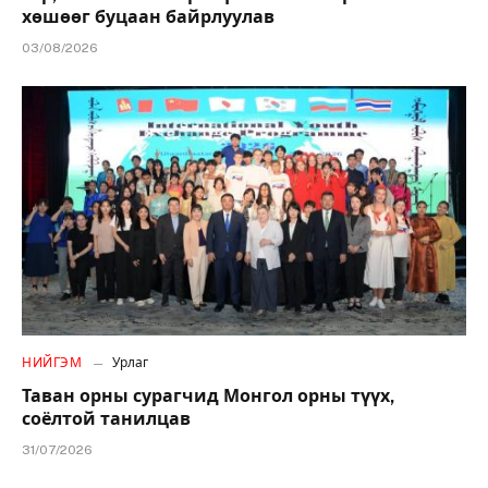
хөшөөг буцаан байрлуулав
03/08/2026
НИЙГЭМ
Урлаг
Таван орны сурагчид Монгол орны түүх,
соёлтой танилцав
31/07/2026