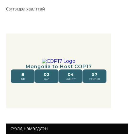
Сэтгэгдэл хаалттай
СҮҮЛД НЭМЭГДСЭН