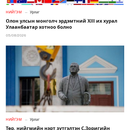
НИЙГЭМ
Урлаг
Олон улсын монголч эрдэмтний XIII их хурал
Улаанбаатар хотноо болно
05/08/2026
НИЙГЭМ
Урлаг
Төр, нийгмийн нэрт зүтгэлтэн С.Зоригийн