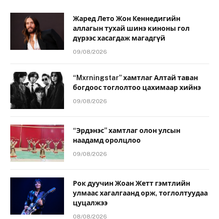
Жаред Лето Жон Кеннедигийн
аллагын тухай шинэ киноны гол
дүрээс хасагдаж магадгүй
09/08/2026
“Mxrningstar” хамтлаг Алтай таван
богдоос тоглолтоо цахимаар хийнэ
09/08/2026
“Эрдэнэс” хамтлаг олон улсын
наадамд оролцлоо
09/08/2026
Рок дуучин Жоан Жетт гэмтлийн
улмаас хагалгаанд орж, тоглолтуудаа
цуцалжээ
08/08/2026