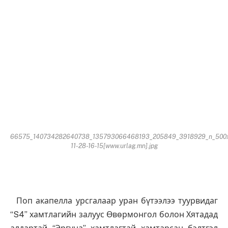
66575_140734282640738_135793066468193_205849_3918929_n_500
11-28-16-15[www.urlag.mn].jpg
Поп акапелла урсгалаар уран бүтээлээ туурвидаг
“S4” хамтлагийн залуус Өвөрмонгол болон Хятадад