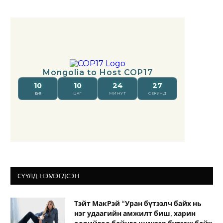
СҮҮЛД НЭМЭГДСЭН
Тэйт МакРэй “Уран бүтээлч байх нь
нэг удаагийн амжилт биш, харин