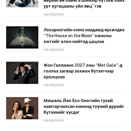
өөрийгөө байнга шинээр бүтээж байх
урт хугацааны үйл явц” гэв
06/08/2026
Локарногийн кино наадамд өрсөлдөх
“The House on the Moon” киноны
хэсгийг олон нийтэд цацлаа
06/08/2026
Жон Галлиано 2027 оны “Met Gala”-д
голлох загвар зохион бүтээгчээр
оролцоно
06/08/2026
Мишель Йео Ёко Оногийн тухай
намтарчилсан кинонд түүний дүрийг
бүтээхийг хүсдэг
06/08/2026