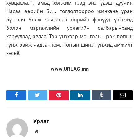
хувцаслалт, амьд хөгжим гээд энэ үдэш дуучин
Насаа өөрийн Би… тоглолтоороо жинхэнэ уран
бүтээлч болж чадсанаа өөрийн фэнүүд, үзэгчид
болон мэргэжлийн урлагийн салбарынханд
харуулаад авлаа. Тэр үнэхээр монголын рок попын
гүнж байж чадсан юм. Попын шинэ гүнжид амжилт
хүсьё.
www.URLAG.mn
Facebook
Twitter
Pinterest
LinkedIn
Tumblr
Имэйл
Урлаг
Вэбсайт