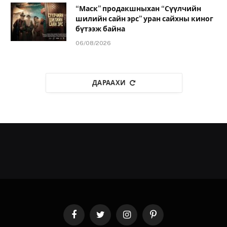
“Маск” продакшныхан “Сүүлчийн
шилийн сайн эрс” уран сайхны киног
бүтээж байна
06/08/2026
ДАРААХИ
Facebook
Twitter
Instagram
Pinterest