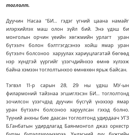
тоглолт.
Дуучин Насаа “БИ… гэдэг үгний цаана намайг
илэрхийлэх маш олон зүйл бий. Энэ үдэш би
монголын орчин үеийн хөгжмийн урлагт уран
бүтээлч болон бэлтгэгдсэнээ хойш ямар уран
бүтээлч болсоноо харуулах хариуцлагатай бөгөөд
нэр хүндтэй үүргийг үзэгчдийнхээ өмнө хүлээж
байна хэмээн тоглолтынхоо өмнөхөн ярьж байсан.
Тэгвэл 11-р сарын 28, 29 ны үдэш МУ-ын
филармоний тайзнаа эгшиглэсэн БИ… тоглолтонд
зочилсон үзэгчдэд дуучин бүсгүй үнэхээр ямар
уран бүтээлч болсоноо харуулсан гэхэд болно.
Түүний анхны бие даасан тоглолтонд удирдаач УГЗ
Б.Ганбатын удирдлагад Баянмонгол джаз оркестр
бүрэн бүрэлдэхүүнээрээ, Үндэсний дуу бүжгийн