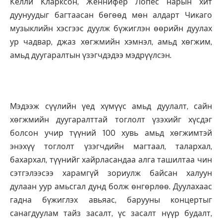
Келли Кларксон, Женнифер Лопес нарын хит
дуунуудыг багтаасан бөгөөд мөн алдарт Чикаго
музыклийн хэсгээс дуулж бүжиглэн өөрийн дуулах
ур чадвар, джаз хөгжмийн хэмнэл, амьд хөгжим,
амьд дуугаралтын үзэгчдэдээ мэдрүүлсэн.
Мэдээж сүүлийн үед хүмүүс амьд дуулалт, сайн
хөгжмийн дуугаралттай тоглолт үзэхийг хүсдэг
болсон учир түүний 100 хувь амьд хөгжимтэй
энэхүү тоглолт үзэгчдийн магтаал, талархал,
бахархал, түүнийг хайрласандаа алга ташилтаа чин
сэтгэлээсээ харамгүй зориулж байсан халуун
дулаан уур амьсгал дунд болж өнгөрлөө. Дуулахаас
гадна бүжиглэх авьяас, барууны концертыг
санагдуулам тайз засалт, үс засалт нүүр будалт,