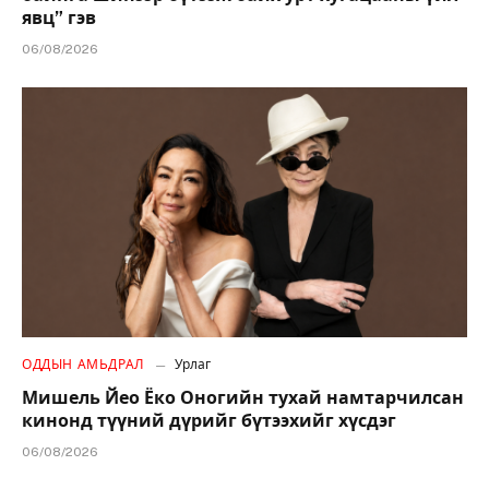
явц” гэв
06/08/2026
ОДДЫН АМЬДРАЛ
Урлаг
Мишель Йео Ёко Оногийн тухай намтарчилсан
кинонд түүний дүрийг бүтээхийг хүсдэг
06/08/2026