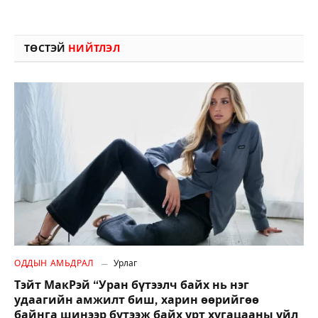
ТӨСТЭЙ
НИЙТЛЭЛ
ОДДЫН АМЬДРАЛ
Урлаг
Тэйт МакРэй “Уран бүтээлч байх нь нэг
удаагийн амжилт биш, харин өөрийгөө
байнга шинээр бүтээж байх урт хугацааны үйл