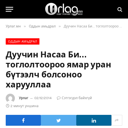
»
»
Урлаг.мн
Оддын амьдрал
Дуучин Насаа Би… тоглолтоороо ямар уран бүтээлч болсоноо харууллаа
ОДДЫН АМЬДРАЛ
Дуучин Насаа Би…
тоглолтоороо ямар уран
бүтээлч болсоноо
харууллаа
Урлаг
02/12/2014
Сэтгэгдэл байхгүй
2 минут уншина