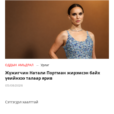
ОДДЫН АМЬДРАЛ
Урлаг
Жүжигчин Натали Портман жирэмсэн байх
үеийнхээ талаар ярив
05/08/2026
Сэтгэгдэл хаалттай