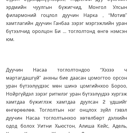
эрдмийн чуулгын бүжигчид, Монгол Улсын
филармоний гоцлол дуучин Нарка , “Мотив”
хамтлагийн дуучин Ганбаа зэрэг мэргэжлийн уран
бүтээлчид оролцон Би … тоглолтонд өнгө нэмсэн
юм.
Дуучин Насаа тоглолтондоо “Хэзээ ч
мартагдашгүй” анхны бие даасан цомогтоо орсон
уран бүтээлүүдээс мөн шинэ цомгийнхоо Бороо,
Нойргүйдэл зэрэг ритмлэг уран бүтээлүүдээ хүргэж
хамтдаа бүжиглэж хамтдаа дуулсан 2 үдшийг
өнгөрөөлөө. Тоглолтын нэг онцлох зүйл гэвэл
дуучин Насаа тоглолтынхоо хөтөлбөрт дэлхийн
одод болох Уитни Хьюстон, Алиша Кейс, Адель,