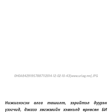
0H0A84291957887112014-12-02-10-43[www.urlag.mn].JPG
Нижигнэсэн алга ташилт, зэрийтэл дүүрэн
үзэгчид, джазз хөгжмийн хэмнэлд өрнөсөн БИ