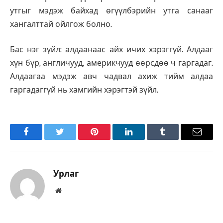
утгыг мэдэж байхад өгүүлбэрийн утга санааг
хангалттай ойлгож болно.
Бас нэг зүйл: алдаанаас айх ичих хэрэггүй. Алдааг
хүн бүр, англичууд, америкчууд өөрсдөө ч гаргадаг.
Алдаагаа мэдэж авч чадвал ахиж тийм алдаа
гаргадаггүй нь хамгийн хэрэгтэй зүйл.
Facebook
Twitter
Pinterest
LinkedIn
Tumblr
Имэйл
Урлаг
Вэбсайт