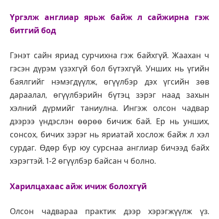
Үргэлж англиар ярьж байж л сайжирна гэж
битгий бод
Гэнэт сайн яриад сурчихна гэж байхгүй. Жаахан ч
гэсэн дүрэм үзэхгүй бол бүтэхгүй. Унших нь үгийн
баялгийг нэмэгдүүлж, өгүүлбэр дэх үгсийн зөв
дараалал, өгүүлбэрийн бүтэц зэрэг наад захын
хэлний дүрмийг таниулна. Ингэж олсон чадвар
дээрээ үндэслэн өөрөө бичиж бай. Ер нь унших,
сонсох, бичих зэрэг нь яриатай хослож байж л хэл
сурдаг. Өдөр бүр юу сурснаа англиар бичээд байх
хэрэгтэй. 1-2 өгүүлбэр байсан ч болно.
Харилцахаас айж ичиж болохгүй
Олсон чадвараа практик дээр хэрэгжүүлж үз.