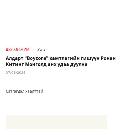
ДУУ ХӨГЖИМ
Урлаг
Алдарт “Boyzone” хамтлагийн гишүүн Ронан
Китинг Монголд анх удаа дуулна
07/08/2026
Сэтгэгдэл хаалттай