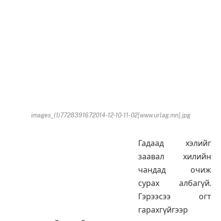
images_(1)7728391672014-12-10-11-02[www.urlag.mn].jpg
Гадаад хэлийг
заавал хилийн
чандад очиж
сурах албагүй.
Гэрээсээ огт
гарахгүйгээр