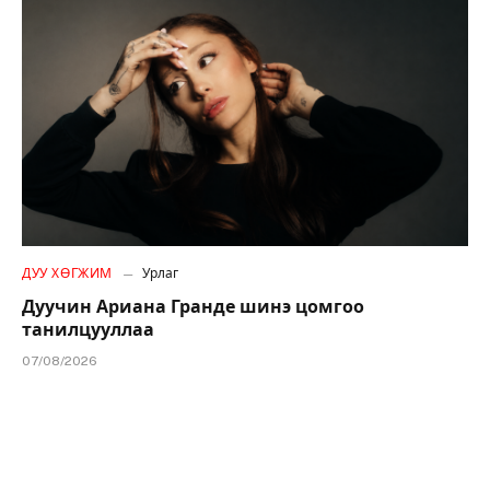
ДУУ ХӨГЖИМ
Урлаг
Дуучин Ариана Гранде шинэ цомгоо
танилцууллаа
07/08/2026