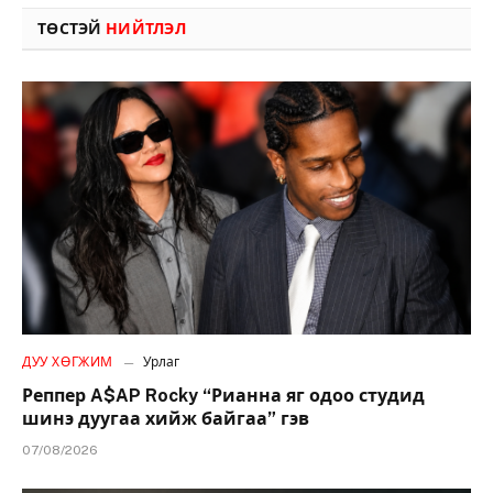
ТӨСТЭЙ
НИЙТЛЭЛ
ДУУ ХӨГЖИМ
Урлаг
Реппер A$AP Rocky “Рианна яг одоо студид
шинэ дуугаа хийж байгаа” гэв
07/08/2026