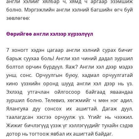
англи хэлийг хялбар ч, хямд ч аргаар эзэмшиж
болно. Мэргэжлийн англи хэлний багшийн өгч буй
зөвлөгөө:
Өөрийгөө англи хэлээр хүрээлүүл
7 хоногт хэдэн цагаар англи хэлний сурах бичиг
барьж суухаа боль! Англи хэл чиний дадал зуршил
болтол орчин бүрдүүл. Яаж? Англи хэл дээр мэдээ
унш, сонс. Орчуулгын буюу, хадмал орчуулгатай
кино үзэхийн оронд шууд англи хэл дээр нь үз.
Эхлээд утгачлан ойлгосоор байгаад яваандаа
зуршил болно. Телевиз, хөгжмийг ч мөн нэг адил.
Ялангуяа дуу сонсох их ашигтай. Дагаж дуул,
таалагдсан хэсгээ орчуулж үз. Үгийг нь чээжил.
Жижиг бичлэгүүд үзэж үг хэллэгүүдийг тухайн сэдэв
дотор нь тогтоож явбал их ашигтай байдаг.