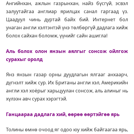
Ангийнхан, ажлын газрынхан, найз бүсгүй, эсвэл
залуутайгаа англиар ярилцах санал гаргаад үз.
Цаадуул чинь дуртай байх бий. Интернет бол
унаган англи хэлтэнтэй үнэ төлбөргүй дадлага хийж
болох сайхан боломж, үүнийг сайн ашигла!
Аль болох олон янзын аялгыг сонсож ойлгож
сурахыг оролд
Янз янзын газар орны дуудлагын ялгааг анхаарч,
дүгнэлт хийж сур. Их Британы англи хэл, Америкийн
англи хэл хоёрыг харьцуулан сонсож, аль алиныг нь
хүлээн авч сурах хэрэгтэй.
Ганцаараа дадлага хий, өөрөө өөртэйгөө ярь
Толины өмнө очоод яг одоо юу хийж байгаагаа ярь,