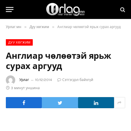
»
»
Урлаг.мн
Дуу хөгжим
Англиар чөлөөтэй ярьж сурах аргууд
ДУУ ХӨГЖИМ
Англиар чөлөөтэй ярьж
сурах аргууд
Урлаг
10/12/2014
Сэтгэгдэл байхгүй
3 минут уншина