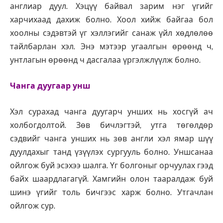
англиар дуул. Хэцүү байвал зарим нэг үгийг
харчихаад дахиж болно. Хоол хийж байгаа бол
хоолны сэдэвтэй үг хэллэгийг санаж үйл хөдлөлөө
тайлбарлан хэл. Энэ мэтээр угаалгын өрөөнд ч,
унтлагын өрөөнд ч дасгалаа үргэлжлүүлж болно.
Чанга дуугаар унш
Хэл сурахад чанга дуугарч унших нь хосгүй ач
холбогдолтой. Зөв бичлэгтэй, утга төгөлдөр
сэдвийг чанга унших нь зөв англи хэл ямар шүү
дуулдахыг танд үзүүлэх сургууль болно. Уншсанаа
ойлгож буй эсэхээ шалга. Үг болгоныг орчуулах гээд
байх шаардлагагүй. Хамгийн олон тааралдаж буй
шинэ үгийг толь бичгээс харж болно. Утгачлан
ойлгож сур.