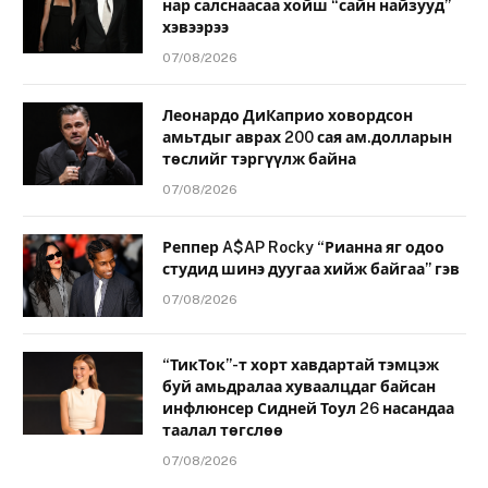
нар салснаасаа хойш “сайн найзууд”
хэвээрээ
07/08/2026
Леонардо ДиКаприо ховордсон
амьтдыг аврах 200 сая ам.долларын
төслийг тэргүүлж байна
07/08/2026
Реппер A$AP Rocky “Рианна яг одоо
студид шинэ дуугаа хийж байгаа” гэв
07/08/2026
“ТикТок”-т хорт хавдартай тэмцэж
буй амьдралаа хуваалцдаг байсан
инфлюнсер Сидней Тоул 26 насандаа
таалал төгслөө
07/08/2026