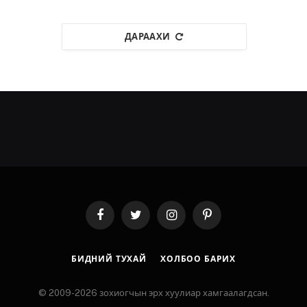
ДАРААХИ
Facebook
Twitter
Instagram
Pinterest
БИДНИЙ ТУХАЙ
ХОЛБОО БАРИХ
© 2009-2026 зохиогчын эрх хуулиар хамгаалагдсан.