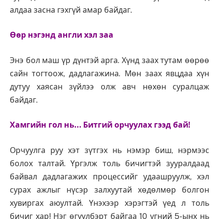
алдаа засна гэхгүй амар байдаг.
Өөр нэгэнд англи хэл заа
Энэ бол маш үр дүнтэй арга. Хүнд заах тутам өөрөө
сайн тогтоож, дадлагажина. Мөн заах явцдаа хүн
дутуу хаясан зүйлээ олж авч нөхөн суралцаж
байдаг.
Хамгийн гол нь… Битгий орчуулах гээд бай!
Орчуулга руу хэт зүтгэх нь нэмэр биш, нэрмээс
болох талтай. Үргэлж толь бичигтэй зууралдаад
байвал дадлагажих процессийг удаашруулж, хэл
сурах ажлыг нүсэр залхуутай хөдөлмөр болгон
хувиргах аюултай. Үнэхээр хэрэгтэй үед л толь
бичиг хар! Нэг өгүүлбэрт байгаа 10 үгний 5-ынх нь