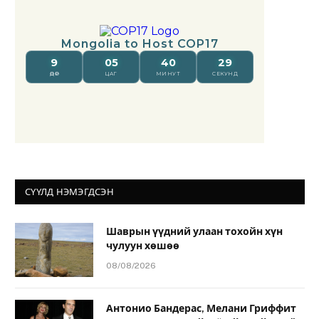
СҮҮЛД НЭМЭГДСЭН
Шаврын үүдний улаан тохойн хүн
чулуун хөшөө
08/08/2026
Антонио Бандерас, Мелани Гриффит