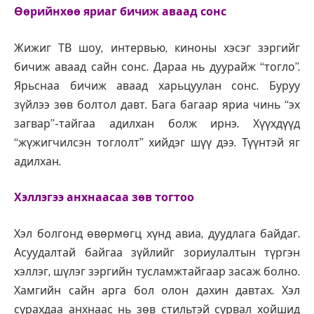
Өөрийнхөө яриаг бичиж аваад сонс
Жижиг ТВ шоу, интервью, киноны хэсэг зэргийг
бичиж аваад сайн сонс. Дараа нь дуурайж “тогло”.
Ярьснаа бичиж аваад харьцуулан сонс. Буруу
зүйлээ зөв болтол давт. Бага багаар яриа чинь “эх
загвар”-тайгаа адилхан болж ирнэ. Хүүхдүүд
“жүжигчилсэн тоглолт” хийдэг шүү дээ. Түүнтэй яг
адилхан.
Хэллэгээ анхнаасаа зөв тогтоо
Хэл болгонд өвөрмөгц хүнд авиа, дуудлага байдаг.
Асуудалтай байгаа зүйлийг зориулалтын түргэн
хэллэг, шүлэг зэргийн тусламжтайгаар засаж болно.
Хамгийн сайн арга бол олон дахин давтах. Хэл
сурахдаа анхнаас нь зөв стильтэй сурвал хойшид