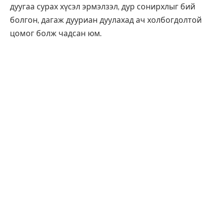
дуугаа сурах хүсэл эрмэлзэл, дур сонирхлыг бий
болгон, дагаж дууриан дуулахад ач холбогдолтой
цомог болж чадсан юм.