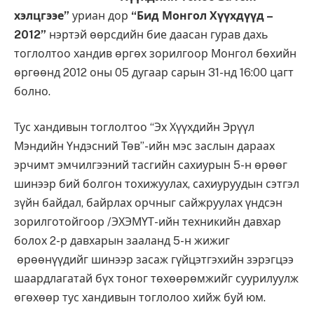
хэлцгээе”
уриан дор
“Бид Монгол Хүүхдүүд –
2012”
нэртэй өөрсдийн бие даасан гурав дахь
тоглолтоо хандив өргөх зорилгоор Монгол бөхийн
өргөөнд 2012 оны 05 дугаар сарын 31-нд 16:00 цагт
болно.
Тус хандивын тоглолтоо “Эх Хүүхдийн Эрүүл
Мэндийн Үндэсний Төв”-ийн мэс заслын дараах
эрчимт эмчилгээний тасгийн сахиурын 5-н өрөөг
шинээр бий болгон тохижуулах, сахиуруудын сэтгэл
зүйн байдал, байрлах орчныг сайжруулах үндсэн
зорилготойгоор /ЭХЭМҮТ-ийн техникийн давхар
болох 2-р давхарын зааланд 5-н жижиг
өрөөнүүдийг шинээр засаж гүйцэтгэхийн зэрэгцээ
шаардлагатай бүх тоног төхөөрөмжийг суурилуулж
өгөхөөр тус хандивын тоглолоо хийж буй юм.