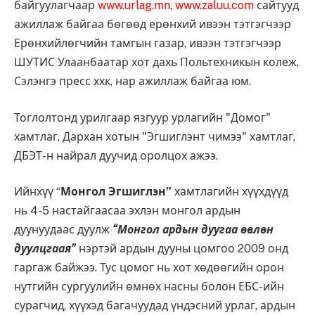
байгуулагчаар
www.urlag.mn
,
www.zaluu.com
сайтууд
ажиллаж байгаа бөгөөд ерөнхий ивээн тэтгэгчээр
Ерөнхийлөгчийн тамгын газар, ивээн тэтгэгчээр
ШУТИС Улаанбаатар хот дахь Польтехникын колеж,
Сэлэнгэ пресс ххк, нар ажиллаж байгаа юм.
Тоглолтонд урилгаар язгуур урлагийн "Домог"
хамтлаг, Дархан хотын "Эгшиглэнт чимээ" хамтлаг,
ДБЭТ-н найрал дуучид оролцох ажээ.
Ийнхүү “
Монгол Эгшиглэн”
хамтлагийн хүүхдүүд
нь 4-5 настайгаасаа эхлэн монгол ардын
дуунуудаас дуулж
“Монгол ардын дуугаа өвлөн
дуулцгаая”
нэртэй ардын дууны цомгоо 2009 онд
гаргаж байжээ. Тус цомог нь хот хөдөөгийн орон
нутгийн сургуулийн өмнөх насны болон ЕБС-ийн
сурагчид, хүүхэд багачуудад үндэсний урлаг, ардын