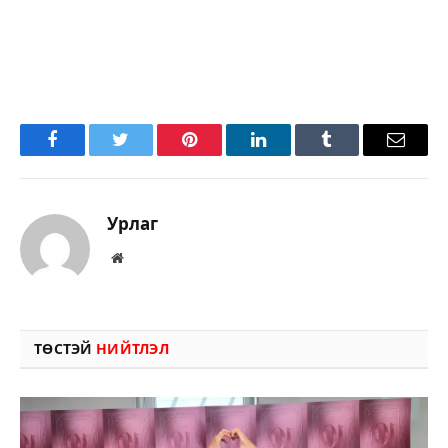
Facebook
Twitter
Pinterest
LinkedIn
Tumblr
Имэйл
Урлаг
Вэбсайт
ТӨСТЭЙ
НИЙТЛЭЛ