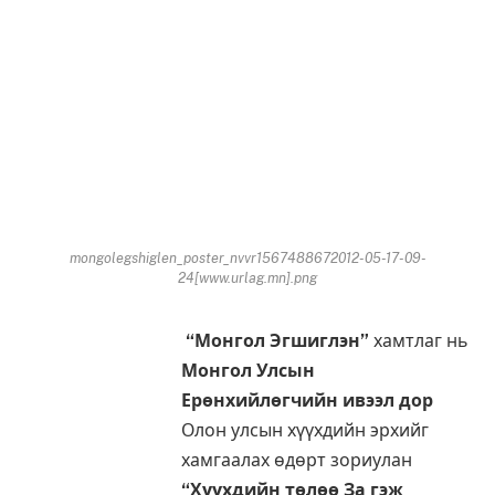
mongolegshiglen_poster_nvvr1567488672012-05-17-09-
24[www.urlag.mn].png
“Монгол Эгшиглэн”
хамтлаг нь
Монгол Улсын
Ерөнхийлөгчийн ивээл дор
Олон улсын хүүхдийн эрхийг
хамгаалах өдөрт зориулан
“Хүүхдийн төлөө За гэж