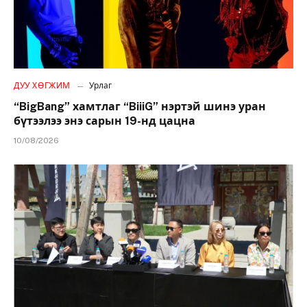
ДУУ ХӨГЖИМ
Урлаг
“BigBang” хамтлаг “BiiiG” нэртэй шинэ уран
бүтээлээ энэ сарын 19-нд цацна
10/08/2026