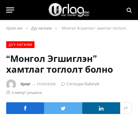
»
»
Урлаг.мн
Дуу хөгжим
“Монгол Эгшиглэн” хамтлаг тоглолт болно
ДУУ ХӨГЖИМ
“Монгол Эгшиглэн”
хамтлаг тоглолт болно
Урлаг
17/05/2012
Сэтгэгдэл байхгүй
3 минут уншина