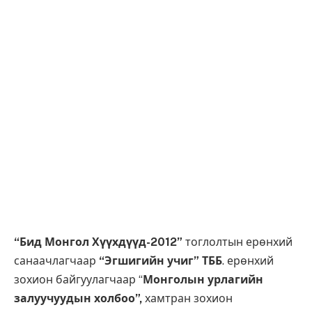
“Бид Монгол Хүүхдүүд-2012”
тоглолтын ерөнхий
санаачлагчаар
“Эгшигийн учиг” ТББ
. ерөнхий
зохион байгуулагчаар “
Монголын урлагийн
залуучуудын холбоо”,
хамтран зохион