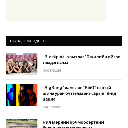
СҮҮЛД НЭМЭГДСЭН
“Blackpink” хамтлаг 10 жилийн ойгоо
тэмдэглэлээ
10/08/2026
“BigBang” хамтлаг “BiiiG” нэртэй
шинэ уран бүтээлээ энэ сарын 19-нд
цацна
10/08/2026
Нил мөрний орчмоос эртний