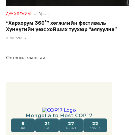
ДУУ ХӨГЖИМ
Урлаг
“Хархорум 360°” хөгжмийн фестиваль
Хүннүгийн үеэс хойших түүхээр “аялуулна”
10/08/2026
Сэтгэгдэл хаалттай