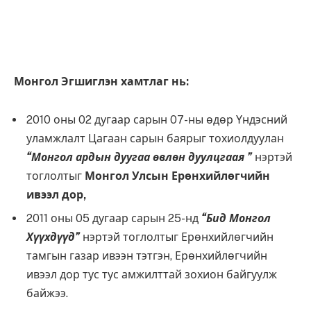
Монгол Эгшиглэн хамтлаг нь:
2010 оны 02 дугаар сарын 07-ны өдөр Үндэсний
уламжлалт Цагаан сарын баярыг тохиолдуулан
“Монгол ардын дуугаа өвлөн дуулцгаая ”
нэртэй
тоглолтыг
Монгол Улсын Ерөнхийлөгчийн
ивээл дор,
2011 оны 05 дугаар сарын 25-нд
“Бид Монгол
Хүүхдүүд”
нэртэй тоглолтыг Ерөнхийлөгчийн
тамгын газар ивээн тэтгэн, Ерөнхийлөгчийн
ивээл дор тус тус амжилттай зохион байгуулж
байжээ.