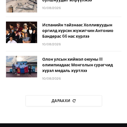
булшнуудыг илрүүлжээ
10/08/2026
Испанийн тайзнаас Холливуудын
оргилд хүрсэн жүжигчин Антонио
Бандерас 66 нас хүрлээ
10/08/2026
Олон улсын хиймэл оюуны III
олимпиадаас Монголын сурагчид
хүрэл медаль хүртлээ
10/08/2026
ДАРААХИ