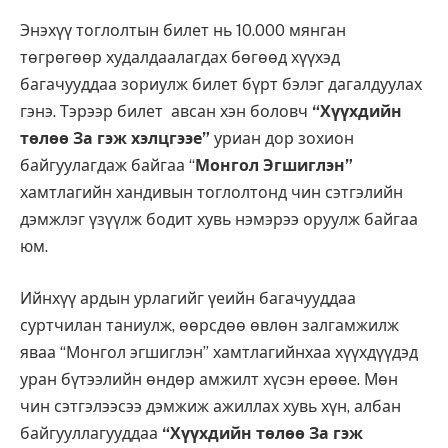
Энэхүү тоглолтын билет нь 10.000 мянган
төгрөгөөр худалдаалагдах бөгөөд хүүхэд
багачууддаа зориулж билет бүрт бэлэг дагалдуулах
гэнэ. Тэрээр билет авсан хэн боловч
“Хүүхдийн
төлөө За гэж хэлцгээе”
уриан дор зохион
байгуулагдаж байгаа “
Монгол Эгшиглэн”
хамтлагийн хандивын тоглолтонд чин сэтгэлийн
дэмжлэг үзүүлж бодит хувь нэмэрээ оруулж байгаа
юм.
Ийнхүү ардын урлагийг үеийн багачууддаа
суртчилан таниулж, өөрсдөө өвлөн залгамжилж
яваа “Монгол эгшиглэн” хамтлагийнхаа хүүхдүүдэд
уран бүтээлийн өндөр амжилт хүсэн ерөөе. Мөн
чин сэтгэлээсээ дэмжиж ажиллах хувь хүн, албан
байгууллагууддаа
“Хүүхдийн төлөө За гэж