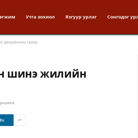
хөгжим
Утга зохиол
Язгуур урлаг
Сонгодог ур
йн даашинзны трэнд
н шинэ жилийн
 уншина
dIn