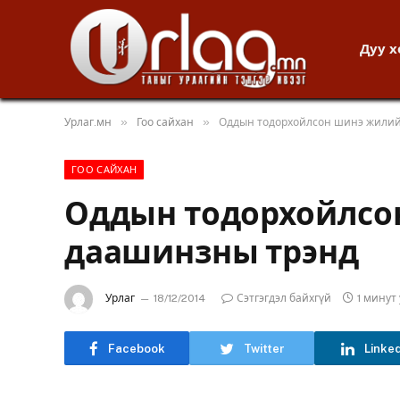
Дуу 
»
»
Урлаг.мн
Гоо сайхан
Оддын тодорхойлсон шинэ жили
ГОО САЙХАН
Оддын тодорхойлсо
даашинзны трэнд
Урлаг
18/12/2014
Сэтгэгдэл байхгүй
1 минут
Facebook
Twitter
Linke