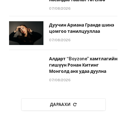
07/08/2026
Дуучин Ариана Гранде шинэ
цомгоо танилцууллаа
07/08/2026
Алдарт “Boyzone” хамтлагийн
гишүүн Ронан Китинг
Монголд анх удаа дуулна
07/08/2026
ДАРААХИ