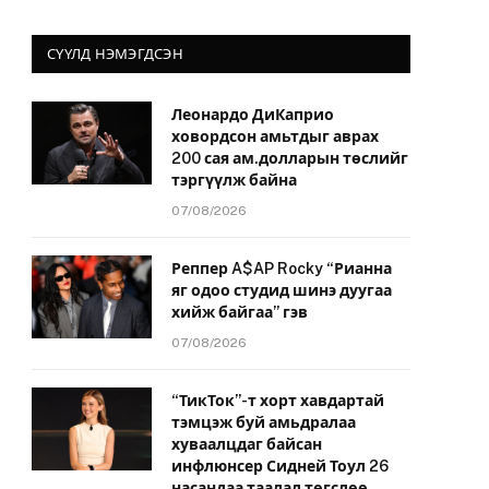
СҮҮЛД НЭМЭГДСЭН
Леонардо ДиКаприо
ховордсон амьтдыг аврах
200 сая ам.долларын төслийг
тэргүүлж байна
07/08/2026
Реппер A$AP Rocky “Рианна
яг одоо студид шинэ дуугаа
хийж байгаа” гэв
07/08/2026
“ТикТок”-т хорт хавдартай
тэмцэж буй амьдралаа
хуваалцдаг байсан
инфлюнсер Сидней Тоул 26
насандаа таалал төгслөө