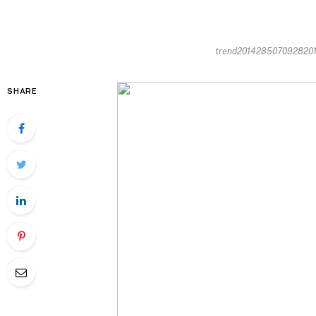
trend20142850709282014-
SHARE