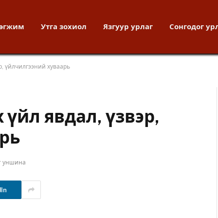
хөгжим
Утга зохиол
Язгуур урлаг
Сонгодог ур
эр, үйлчилгээний хуваарь
 үйл явдал, үзвэр,
рь
т уншина
dIn