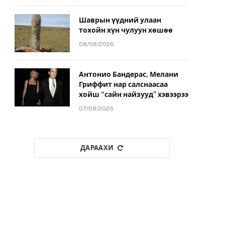
Шаврын үүдний улаан
тохойн хүн чулуун хөшөө
08/08/2026
Антонио Бандерас, Мелани
Гриффит нар салснаасаа
хойш “сайн найзууд” хэвээрээ
07/08/2026
ДАРААХИ