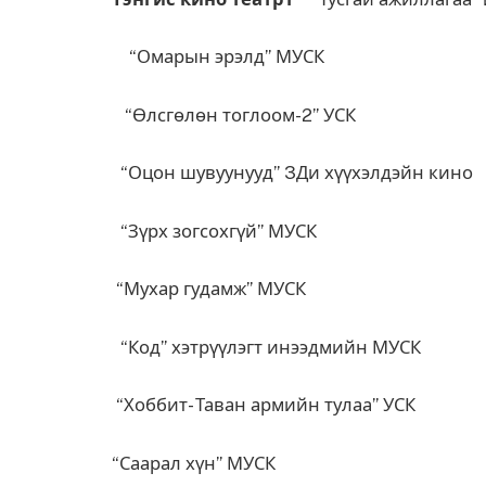
“Омарын эрэлд” МУСК
“Өлсгөлөн тоглоом-2” УСК
“Оцон шувуунууд” 3Ди хүүхэлдэйн кино
“Зүрх зогсохгүй” МУСК
“Мухар гудамж” МУСК
“Код” хэтрүүлэгт инээдмийн МУСК
“Хоббит- Таван армийн тулаа” УСК
“Саарал хүн” МУСК