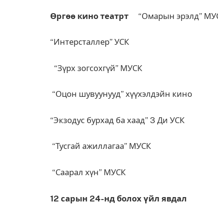
Өргөө кино театрт
“Омарын эрэлд” МУ
“Интерсталл
“Зүрх зогсохгүй” МУСК
“Оцон шувуунууд” хүүхэлдэйн кино
“Экзодус бурхад ба хаад” 3 Ди УСК
“Тусгай ажиллагаа” МУСК
“Саарал хүн” МУСК
12 сарын 24-нд болох үйл явдал