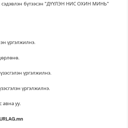
сэдэвлэн бүтээсэн "ДҮҮЛЭН НИС ОХИН МИНЬ"
эн үргэлжилнэ.
дөрлөнө.
зэсгэлэн үргэлжилнэ.
зэсгэлэн үргэлжилнэ.
 авна уу.
URLAG.mn