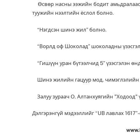
Өсвөр насны ээжийн бодит амьдралаас 
туужийн нээлтийн ёслол болно.
“Нэгдсэн шинэ жил” болно.
“Ворлд оф Шоколад” шоколадны үзэсгэл
“Гишүүн уран бүтээлчид 5” үзэсгэлэн өн
Шинэ жилийн гацуур мод, чимэглэлийн ү
Залуу зураач О. Алтанхуягийн "Ходоод" ү
Дэлгэрэнгүй мэдээллийг “UB лавлах 1617”-с
www.