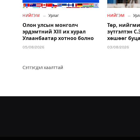
НИЙГЭМ
Урлаг
НИЙГЭМ
Урл
Олон улсын монголч
Төр, нийгми
эрдэмтний XIII их хурал
зүтгэлтэн С
Улаанбаатар хотноо болно
хөшөөг буц
05/08/2026
03/08/2026
Сэтгэгдэл хаалттай