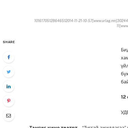
10161705128646512014-11-21-10-57[www.urlag.mn]30244
11[www
SHARE
Би
ха
үй
бү
ба
12
УД
Тэнгис кино театрт
“Тусгай ажиллагаа”