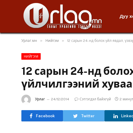
Дуу 
»
»
Урлаг.мн
Нийгэм
12 сарын 24-нд болох үйл явдал, үзв
НИЙГЭМ
12 сарын 24-нд болох
үйлчилгээний хуваа
Урлаг
24/12/2014
Сэтгэгдэл байхгүй
2 мину
Facebook
Twitter
Linke