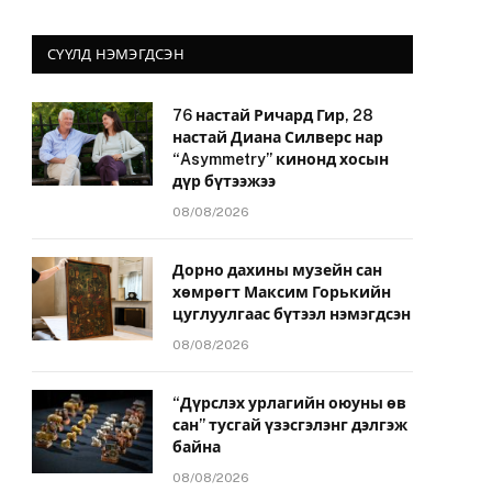
СҮҮЛД НЭМЭГДСЭН
76 настай Ричард Гир, 28
настай Диана Силверс нар
“Asymmetry” кинонд хосын
дүр бүтээжээ
08/08/2026
Дорно дахины музейн сан
хөмрөгт Максим Горькийн
цуглуулгаас бүтээл нэмэгдсэн
08/08/2026
“Дүрслэх урлагийн оюуны өв
сан” тусгай үзэсгэлэнг дэлгэж
байна
08/08/2026