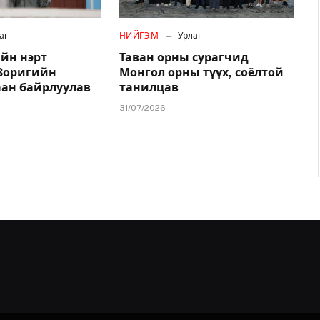
аг
НИЙГЭМ
Урлаг
йн нэрт
Таван орны сурагчид
.Зоригийн
Монгол орны түүх, соёлтой
аан байрлуулав
танилцав
31/07/2026