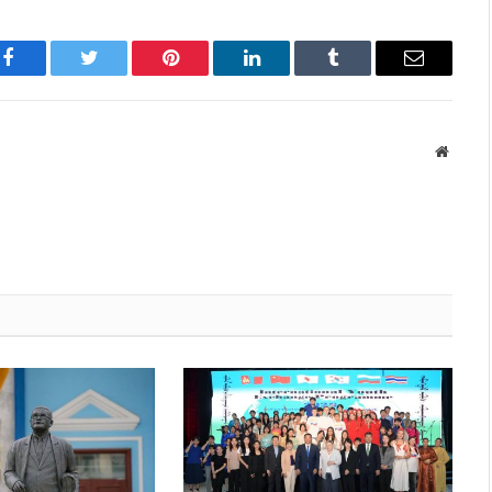
Facebook
Twitter
Pinterest
LinkedIn
Tumblr
Имэйл
Вэбса