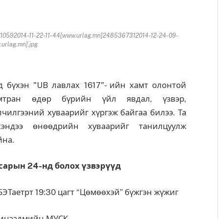
10592014-11-22-11-44[www.urlag.mn]2485367312014-12-24-09-
.urlag.mn].jpg
д бүхэн "UB лавлах 1617"- ийн хамт олонтой
мтран өдөр бүрийн үйл явдал, үзвэр,
лчилгээний хуваарийг хүргэж байгаа билээ. Та
хэндээ өнөөдрийн хуваарийг танилцуулж
йна.
 сарын 24-нд болох үзвэрүүд
БЭТаетрт 19:30 цагт “Цөмөөхэй” бүжгэн жүжиг
 инээдмийн МУСК