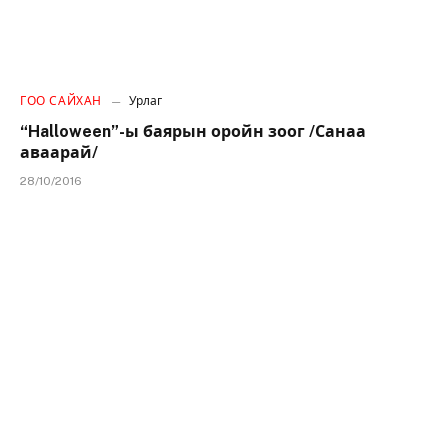
ГОО САЙХАН
Урлаг
“Halloween”-ы баярын оройн зоог /Санаа
аваарай/
28/10/2016