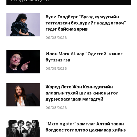
Вупи Голдберг “Бусад хүмүүсийн
татгалзсан бүх дүрийг надад өгөөч”
гэдэг байснаа ярив
09/08/2026
Илон Маск AI-аар “Одиссей” киног
бүтээнэ гэв
09/08/2026
Жаред Лето Жон Кеннедигийн
аллагын тухай шинэ киноны гол
дүрээс хасагдаж магадгүй
09/08/2026
“Mxrningstar” хамтлаг Алтай таван
богдоос тоглолтоо цахимаар хийнэ