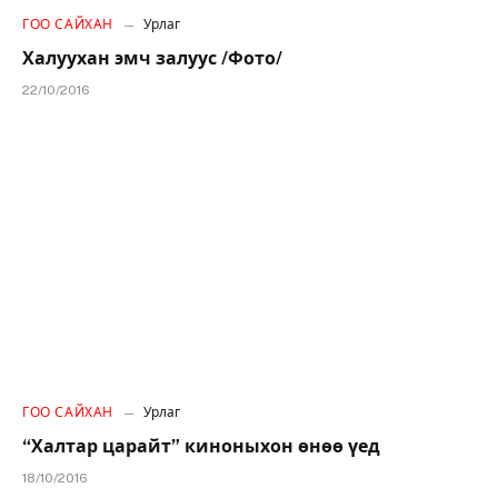
ГОО САЙХАН
Урлаг
Халуухан эмч залуус /Фото/
22/10/2016
ГОО САЙХАН
Урлаг
“Халтар царайт” киноныхон өнөө үед
18/10/2016