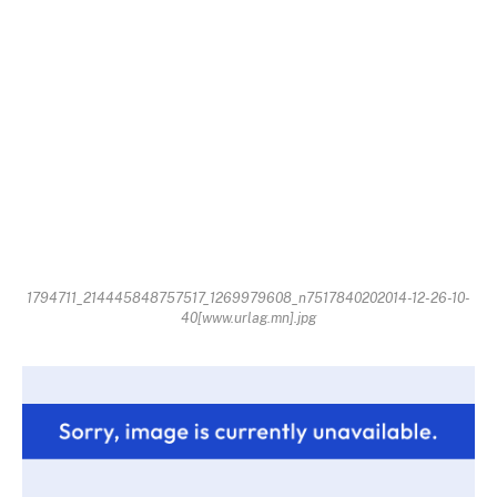
1794711_214445848757517_1269979608_n7517840202014-12-26-10-
40[www.urlag.mn].jpg