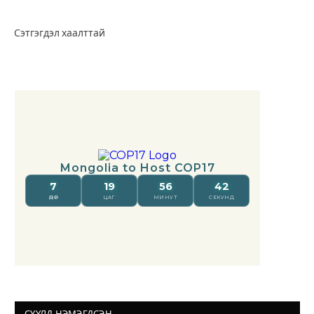
Сэтгэгдэл хаалттай
СҮҮЛД НЭМЭГДСЭН