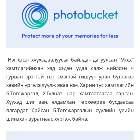
Нэг хэсэг хүүхэд залуусыг байлдан дагуулсан “Mixx”
хамтлагийнхан хэд хэдэн удаа салж нийлсэн ч
гурван эрэгтэй, нэг эмэгтэй гишүүн уран бүтээлээ
хэвийн үргэлжлүүлж яваа юм. Харин тус хамтлагийн
Б.Төгсжаргал, Х.Гүлназ нар хамтлагаасаа гарсан.
Хүүхэд шиг зан, ялдамхан төрхөөрөө бусдаасаа
ялгардаг байсан Б.Төгсжаргалын сүүлийн үеийн
шинэхэн зурагнаас хүргэж байна.