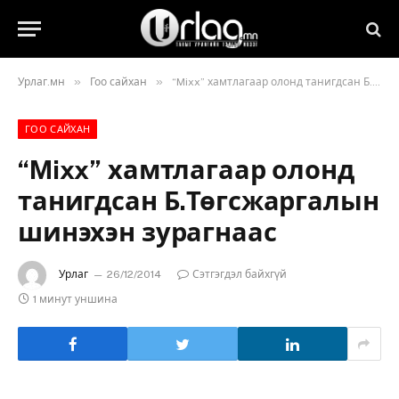
»
»
Урлаг.мн
Гоо сайхан
“Mixx” хамтлагаар олонд танигдсан Б.Төгсжаргалын шинэхэн зурагнаас
ГОО САЙХАН
“Mixx” хамтлагаар олонд
танигдсан Б.Төгсжаргалын
шинэхэн зурагнаас
Урлаг
26/12/2014
Сэтгэгдэл байхгүй
1 минут уншина