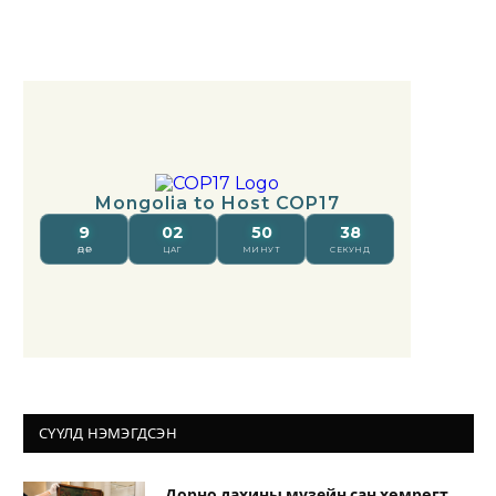
СҮҮЛД НЭМЭГДСЭН
Дорно дахины музейн сан хөмрөгт