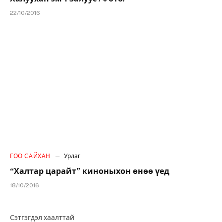
22/10/2016
ГОО САЙХАН
Урлаг
“Халтар царайт” киноныхон өнөө үед
18/10/2016
Сэтгэгдэл хаалттай