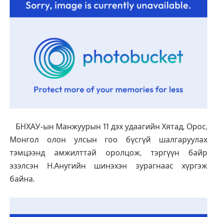
БНХАУ-ын Манжуурын 11 дэх удаагийн Хятад, Орос,
Монгол олон улсын гоо бүсгүй шалгаруулах
тэмцээнд амжилттай оролцож, тэргүүн байр
эзэлсэн Н.Анугийн шинэхэн зурагнаас хүргэж
байна.