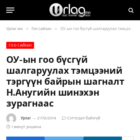
»
»
Урлаг.мн
Гоо сайхан
ОУ-ын гоо бүсгүй шалгаруулах тэмцээний тэргүүн байрын шагналт Н.Анугийн шинэхэн зурагнаас
ГОО САЙХАН
ОУ-ын гоо бүсгүй
шалгаруулах тэмцээний
тэргүүн байрын шагналт
Н.Анугийн шинэхэн
зурагнаас
Урлаг
27/12/2014
Сэтгэгдэл байхгүй
1 минут уншина