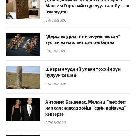
Максим Горькийн цуглуулгаас бүтээл
нэмэгдсэн
08/08/2026
“Дүрслэх урлагийн оюуны өв сан”
тусгай үзэсгэлэнг дэлгэж байна
08/08/2026
Шаврын үүдний улаан тохойн хүн
чулуун хөшөө
08/08/2026
Антонио Бандерас, Мелани Гриффит
нар салснаасаа хойш “сайн найзууд”
хэвээрээ
07/08/2026