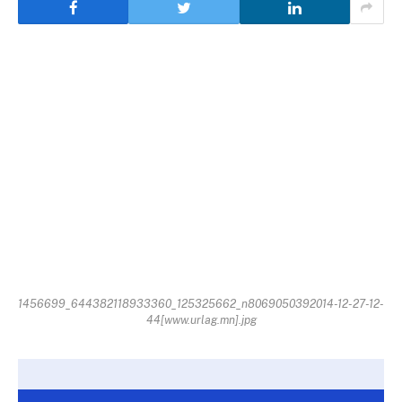
1456699_644382118933360_125325662_n8069050392014-12-27-12-
44[www.urlag.mn].jpg