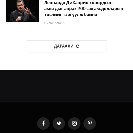
Леонардо ДиКаприо ховордсон
амьтдыг аврах 200 сая ам.долларын
төслийг тэргүүлж байна
07/08/2026
ДАРААХИ
Facebook
Twitter
Instagram
Pinterest