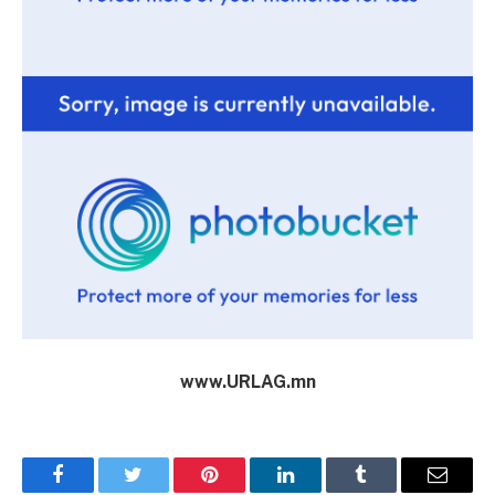
www.URLAG.mn
Facebook
Twitter
Pinterest
LinkedIn
Tumblr
Имэйл