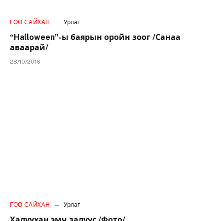
ГОО САЙХАН
Урлаг
“Halloween”-ы баярын оройн зоог /Санаа
аваарай/
28/10/2016
ГОО САЙХАН
Урлаг
Халуухан эмч залуус /Фото/