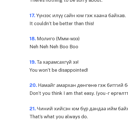
17.
Үүнээс илүү сайн юм гэж хаана байхав.
It couldn’t be better than this!
18.
Молиго (Ммм-мээ)
Neh Neh Neh Boo Boo
19.
Та харамсахгүй ээ!
You won’t be disappointed!
20.
Намайг амархан дөнгөнө гэж битгий 
Don’t you think I am that easy. (you -г өргөл
21.
Чиний хийсэн юм бүр дандаа ийм бай
That’s what you always do.