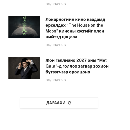
06/08/2026
Локарногийн кино наадамд
өрсөлдөх “The House on the
Moon” киноны хэсгийг олон
нийтэд цацлаа
06/08/2026
Жон Галлиано 2027 оны “Met
Gala”-д голлох загвар зохион
бүтээгчээр оролцоно
06/08/2026
ДАРААХИ