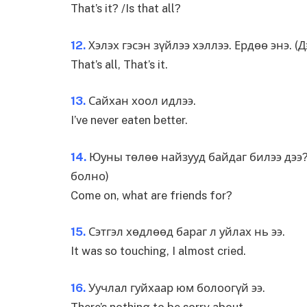
That’s it? /Is that all?
12.
Хэлэх гэсэн зүйлээ хэллээ. Ердөө энэ. 
That’s all, That’s it.
13.
Сайхан хоол идлээ.
I’ve never eaten better.
14.
Юуны төлөө найзууд байдаг билээ дээ?
болно)
Come on, what are friends for?
15.
Сэтгэл хөдлөөд бараг л уйлах нь ээ.
It was so touching, I almost cried.
16.
Уучлал гуйхаар юм болоогүй ээ.
There’s nothing to be sorry about.