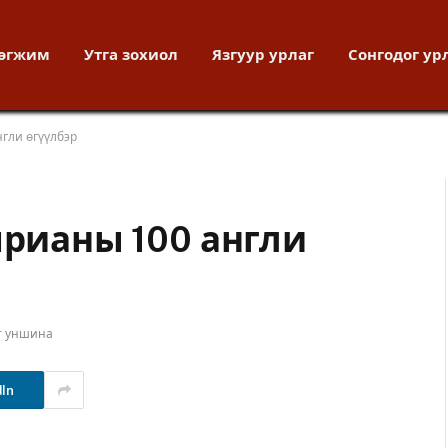
хөгжим
Утга зохиол
Язгуур урлаг
Сонгодог ур
нгли өгүүлбэр
ярианы 100 англи
т уншина
dIn