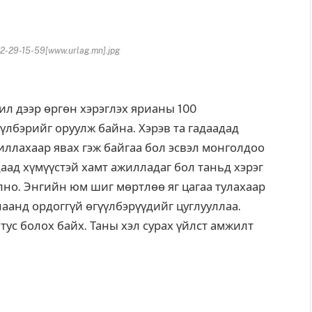
-29-15-59[www.urlag.mn].jpg
ил дээр өргөн хэрэглэх ярианы 100
үүлбэрийг оруулж байна. Хэрэв та гадаадад
иллахаар явах гэж байгаа бол эсвэл монголдоо
даад хүмүүстэй хамт ажилладаг бол таньд хэрэг
лно. Энгийн юм шиг мөртлөө яг цагаа тулахаар
наанд ордоггүй өгүүлбэрүүдийг цуглууллаа.
тус болох байх. Таны хэл сурах үйлст амжилт