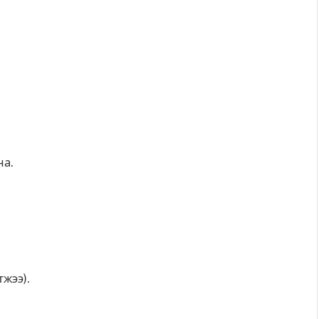
на.
жээ).