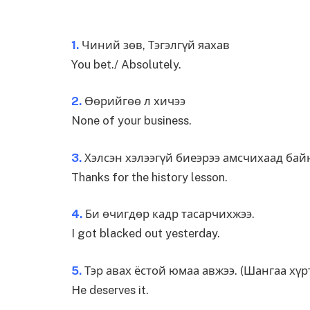
1.
Чиний зөв, Тэгэлгүй яахав
You bet./ Absolutely.
2.
Өөрийгөө л хичээ
None of your business.
3.
Хэлсэн хэлээгүй биеэрээ амсчихаад бай
Thanks for the history lesson.
4.
Би өчигдөр кадр тасарчихжээ.
I got blacked out yesterday.
5.
Тэр авах ёстой юмаа авжээ. (Шангаа хүрт
He deserves it.