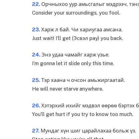
22.
Орчныхоо уур амьсгалыг мэдрээч, тэн
Consider your surroundings, you fool.
23.
Харж л бай. Чи хариугаа амсана.
Just wait! I’ll get (Эсвэл pay) you back.
24.
Энэ удаа чамайг харж үзье.
I’m gonna let it slide only this time.
25.
Тэр хаана ч очсон амьжиргаатай.
He will never starve anywhere.
26.
Хэтэрхий ихийг мэдвэл өөрөө бэртэх б
You’ll get hurt if you try to know too much.
27.
Мундаг хүн шиг царайлахаа больж үз.