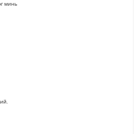
эг минь
ий.