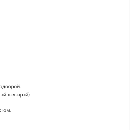
бодоорой.
ттэй хэлээрэй)
х юм.