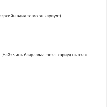
(Дээрхийн адил товчхон хариулт)
 (Найз чинь баярлалаа гэвэл, хариуд нь хэлж