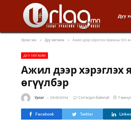
Дуу 
»
»
Урлаг.мн
Дуу хөгжим
Ажил дээр хэрэглэх ярианы 100 а
ДУУ ХӨГЖИМ
Ажил дээр хэрэглэх 
өгүүлбэр
Урлаг
29/12/2014
Сэтгэгдэл байхгүй
7 мину
Facebook
Twitter
Linke