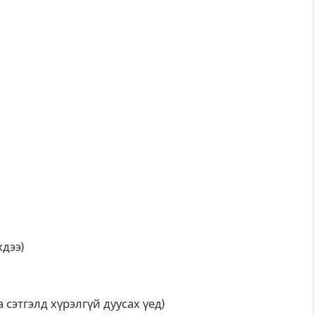
хдээ)
 сэтгэлд хүрэлгүй дуусах үед)