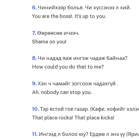
6.
Чинийхээр больё. Чи хүссэнээ л хий.
You are the boss!. It’s up to you.
7.
Өөрөөсөө ичээч.
Shame on you!
8.
Чи надад яаж ингэж чадаж байнаа?
How could you do that to me?
9.
Хэн ч чамайг зогсоож чадахгүй .
Ah, nobody can stop you.
10.
Тэр ёстой гоё газар. (Кафе, хофийг хэлэ
That place rocks! That place kicks!
11.
Ингээд л болоо юу? Ердөө л энэ үү (Яриа