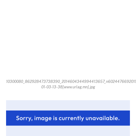
10300080_862928473738390_2014604344994413657_n602447669201
01-03-13-38[www.urlag.mn].jpg