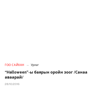
ГОО САЙХАН
Урлаг
“Halloween”-ы баярын оройн зоог /Санаа
аваарай/
28/10/2016