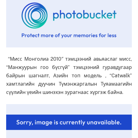
“Мисс Монголиа 2010″ тэмцээний авьяаслаг мисс,
“Манжуурын гоо бүсгүй” тэмцээний гуравдугаар
байрын шагналт, Азийн топ модель , “Catwalk”
хамтлагийн дуучин Түмэнжаргалын Туяамаагийн
сүүлийн үеийн шинэхэн зурагнаас хүргэж байна.