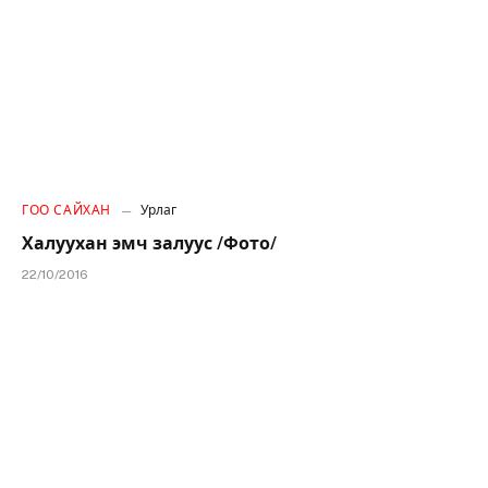
ГОО САЙХАН
Урлаг
Халуухан эмч залуус /Фото/
22/10/2016