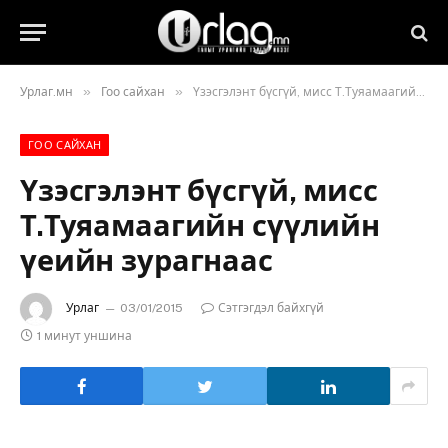
»
»
Урлаг.мн
Гоо сайхан
Үзэсгэлэнт бүсгүй, мисс Т.Туяамаагийн сүүлийн үеийн зурагнаас
ГОО САЙХАН
Үзэсгэлэнт бүсгүй, мисс
Т.Туяамаагийн сүүлийн
үеийн зурагнаас
Урлаг
03/01/2015
Сэтгэгдэл байхгүй
1 минут уншина