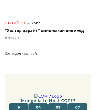
ГОО САЙХАН
Урлаг
“Халтар царайт” киноныхон өнөө үед
18/10/2016
Сэтгэгдэл хаалттай