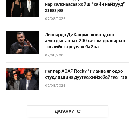
нар салснаасаа хойш “сайн найзууд”
хэвээрээ
07/08/2026
Леонардо ДиКаприо ховордсон
амьтдыг аврах 200 сая ам.долларын
төслийг тэргүүлж байна
07/08/2026
Реппер A$AP Rocky “Рианна яг одоо
студид шинэ дуугаа хийж байгаа” гэв
07/08/2026
ДАРААХИ