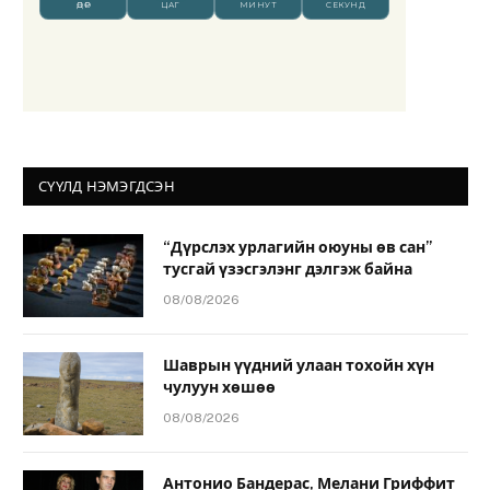
СҮҮЛД НЭМЭГДСЭН
“Дүрслэх урлагийн оюуны өв сан”
тусгай үзэсгэлэнг дэлгэж байна
08/08/2026
Шаврын үүдний улаан тохойн хүн
чулуун хөшөө
08/08/2026
Антонио Бандерас, Мелани Гриффит