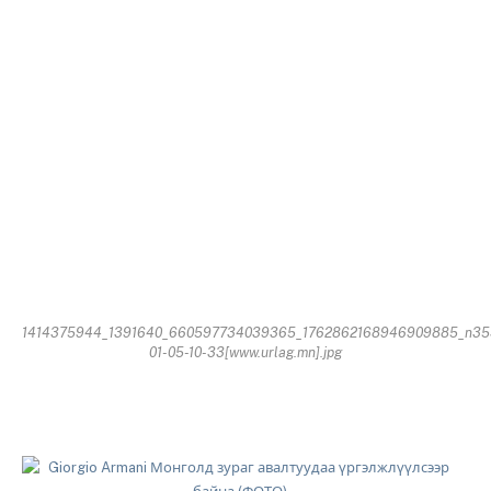
1414375944_1391640_660597734039365_1762862168946909885_n353
01-05-10-33[www.urlag.mn].jpg