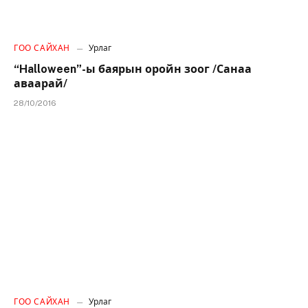
ГОО САЙХАН
Урлаг
“Halloween”-ы баярын оройн зоог /Санаа
аваарай/
28/10/2016
ГОО САЙХАН
Урлаг