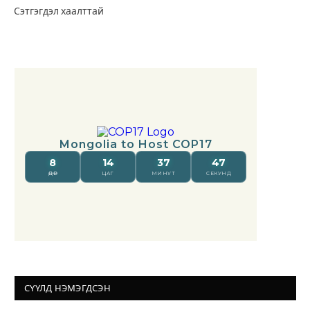
Сэтгэгдэл хаалттай
СҮҮЛД НЭМЭГДСЭН