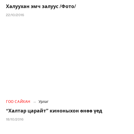
Халуухан эмч залуус /Фото/
22/10/2016
ГОО САЙХАН
Урлаг
“Халтар царайт” киноныхон өнөө үед
18/10/2016