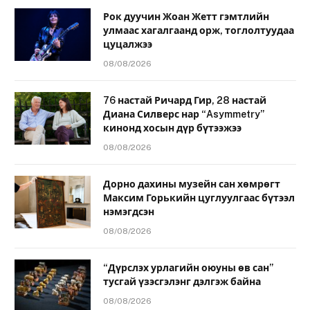
Рок дуучин Жоан Жетт гэмтлийн
улмаас хагалгаанд орж, тоглолтуудаа
цуцалжээ
08/08/2026
76 настай Ричард Гир, 28 настай
Диана Силверс нар “Asymmetry”
кинонд хосын дүр бүтээжээ
08/08/2026
Дорно дахины музейн сан хөмрөгт
Максим Горькийн цуглуулгаас бүтээл
нэмэгдсэн
08/08/2026
“Дүрслэх урлагийн оюуны өв сан”
тусгай үзэсгэлэнг дэлгэж байна
08/08/2026