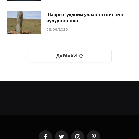
Шаврын үүдний улаан тохойн хүн
чулуун хөшөө
08/08/2026
ДАРААХИ