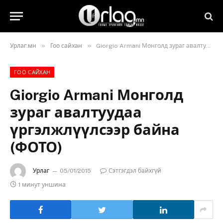
»
»
Урлаг.мн
Гоо сайхан
Giorgio Armani Монголд зураг авалтуудаа үргэлжлүүлсээр байна (ФОТО)
ГОО САЙХАН
Giorgio Armani Монголд
зураг авалтуудаа
үргэлжлүүлсээр байна
(ФОТО)
Урлаг
05/01/2015
Сэтгэгдэл байхгүй
1 минут уншина