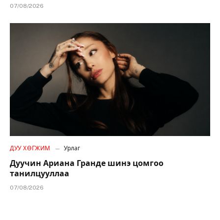
07/08/2026
ДУУ ХӨГЖИМ
Урлаг
Дуучин Ариана Гранде шинэ цомгоо
танилцууллаа
07/08/2026