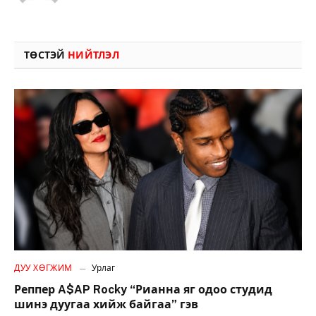
ТӨСТЭЙ
НИЙТЛЭЛ
ДУУ ХӨГЖИМ
Урлаг
Реппер A$AP Rocky “Рианна яг одоо студид
шинэ дуугаа хийж байгаа” гэв