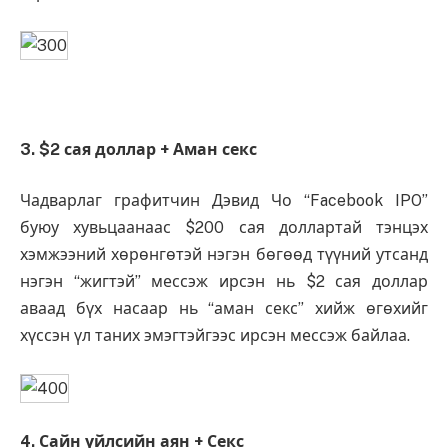
3. $2 сая доллар + Аман секс
Чадварлаг графитчин Дэвид Чо “Facebook IPO”
буюу хувьцаанаас $200 сая доллартай тэнцэх
хэмжээний хөрөнгөтэй нэгэн бөгөөд түүний утсанд
нэгэн “жигтэй” мессэж ирсэн нь $2 сая доллар
аваад бүх насаар нь “аман секс” хийж өгөхийг
хүссэн үл таних эмэгтэйгээс ирсэн мессэж байлаа.
4. Сайн үйлсийн аян + Секс