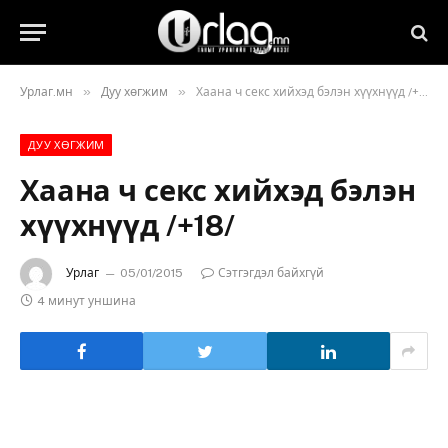
»
»
Урлаг.мн
Дуу хөгжим
Хаана ч секс хийхэд бэлэн хүүхнүүд /+18/
ДУУ ХӨГЖИМ
Хаана ч секс хийхэд бэлэн
хүүхнүүд /+18/
Урлаг
05/01/2015
Сэтгэгдэл байхгүй
4 минут уншина