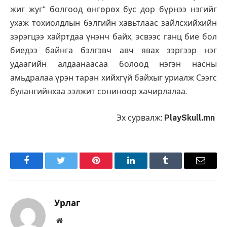
жиг жуг“ болгоод өнгөрөх бус дор бүрнээ нэгийг
ухаж тохиолдлын бэлгийн хавьтлаас зайлсхийхийн
зэрэгцээ хайртдаа үнэнч байх, эсвээс ганц бие бол
биедээ байнга бэлгэвч авч явах зэргээр нэг
удаагийн алдаанаасаа болоод нэгэн насны
амьдралаа үрэн таран хийхгүй байхыг уриалж Сээгс
булангийнхаа ээлжит сониноор хачирлалаа.
Эх сурвалж:
PlaySkull.mn
Facebook
Twitter
Pinterest
LinkedIn
Tumblr
Имэйл
Урлаг
Вэбсайт