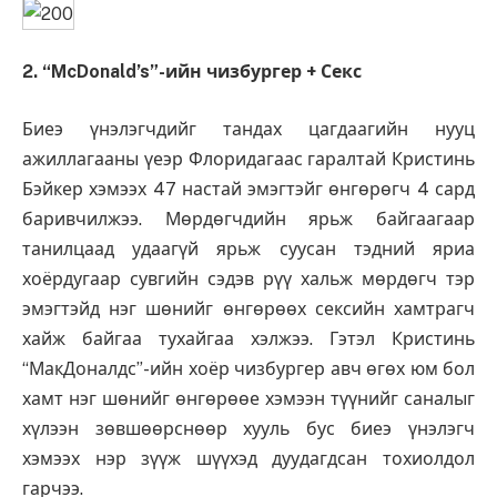
2. “McDonald’s”-ийн чизбургер + Секс
Биеэ үнэлэгчдийг тандах цагдаагийн нууц
ажиллагааны үеэр Флоридагаас гаралтай Кристинь
Бэйкер хэмээх 47 настай эмэгтэйг өнгөрөгч 4 сард
баривчилжээ. Мөрдөгчдийн ярьж байгаагаар
танилцаад удаагүй ярьж суусан тэдний яриа
хоёрдугаар сувгийн сэдэв рүү хальж мөрдөгч тэр
эмэгтэйд нэг шөнийг өнгөрөөх сексийн хамтрагч
хайж байгаа тухайгаа хэлжээ. Гэтэл Кристинь
“МакДоналдс”-ийн хоёр чизбургер авч өгөх юм бол
хамт нэг шөнийг өнгөрөөе хэмээн түүнийг саналыг
хүлээн зөвшөөрснөөр хууль бус биеэ үнэлэгч
хэмээх нэр зүүж шүүхэд дуудагдсан тохиолдол
гарчээ.