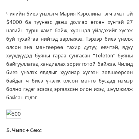
Чилийн биеэ үнэлэгч Мария Кэролина гэгч эмэгтэй
$4000 ба түүнээс дээш доллар өгсөн хүнтэй 27
цагийн турш хамт байж, хурьцал үйлдэхийг хүсэж
буй тухайгаа нийтэд зарлажээ. Тэрээр биеэ үнэлж
олсон энэ мөнгөөрөө тахир дутуу, өвчтэй, ядуу
хүүхдүүдэд буяны гараа сунгасан “Teleton” буяны
байгууллагад хандивлах зорилготой байжээ. Чилид
биеэ үнэлэх явдлыг хуулиар хүлээн зөвшөөрсөн
байдаг ч биеэ үнэлж олсон мөнгө бусдад нэмэр
болно гэдэг эсэхэд эргэлзсэн олон ихэд шүүмжилж
байсан гэдэг.
5. Чипс + Секс