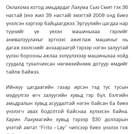
Оклахома хотод амьдардаг Лахума Сью Смит гэх 36
настай (энэ жил 39 настай) эмэгтэй 2009 онд биеэ
үнэлсэн хэргээр байцаагджээ. Эргүүлийн цагдаа нар
түүнийг үе үехэн машиныхаа гэрлийг
анивалзуулахыг эртнээс ажиглаж машиныг нь
дагаж эхэлснийг анзаараагүй тэрээр нэгэн залуутай
үүлэн борооны ажлаа эхлүүлэхээр машиныхаа хойд
суудалд тухалчихсан нөгөөхийнхөө дотуур өмдийг
тайлж байжээ.
Ийнхүү цагдаагийн газар ирсэн тэд тус тусын
мэдүүлгээ өгч залуугийн хувьд гэр бүл, бэлгийн
амьдралын хувьд асуудалтай нэгэн байсан ба биеэ
үнэлэгч авах бодолтой байснаа хүлээсэн байна.
Харин Лахумагийн хувьд тэрээр $30 долларын
үнэтэй амтат “Frito – Lay” чипсээр биеэ үнэлэх гэж