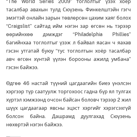
“The World Series 2009” тоглолтыг үзэх хоёр
тасалбар авахын тулд Сюүзень Финкелштэйн гэгч
эмэгтэй онлайн зарын төвлөрсөн цахим хаяг болох
“Craigslist” сайтад ийм нэгэн зар өгсөн нь тэрээр
өөрийнхөө дэмждэг “Philadelphia Phillies”
багийнхаа тоглолтыг үзэж л байвал яасан ч яахав
гэсэн утгатай буюу “тус тоглолтын хоёр тасалбар
авч өгсөн хүнтэй үүлэн борооны ажилд умбана”
гэсэн байжээ.
Өдгөө 46 настай түүний цагдаагийн биеэ үнэлсэн
хэргээр түр саатуулж торгохоос гадна бүр ял тулгах
хүртэл хэмжээнд очсон байсан боловч тэрээр 2 жил
шүүх цагдаагаар явсны эцэст хэргийг хэрэгсэхгүй
болсон байна. Дашрамд дуулгахад Сюүзень
нөхөртэй нэгэн байжээ.