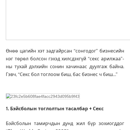
Өнөө цагийн хэт задгайрсан “сонгодог” бизнесийн
нэг төрөл болсон гэхэд хилсдэхгүй “секс арилжаа”-
ны тухай дэлхийн сонин хачинаас дуулгаж байна.
Гэвч, “Секс бол тоглоом биш, бас бизнес ч биш…”
1. Бэйсболын тоглолтын тасалбар + Секс
Бэйсболын тамирчдын дунд жил бүр зохиогддог