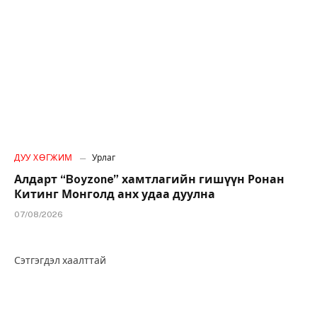
ДУУ ХӨГЖИМ
Урлаг
Алдарт “Boyzone” хамтлагийн гишүүн Ронан
Китинг Монголд анх удаа дуулна
07/08/2026
Сэтгэгдэл хаалттай