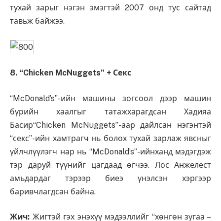
тухай зарыг нэгэн эмэгтэй 2007 онд тус сайтад
тавьж байжээ.
8. “Chicken McNuggets” + Секс
“McDonald’s”-ийн машины зогсоол дээр машин
бүрийн хаалгыг татажхарагдсан Хадияа
Басир“Chicken McNuggets”-аар дайлсан нэгэнтэй
“секс”-ийн хамтрагч нь болох тухай зарлаж явсныг
үйлчлүүлэгч нар нь “McDonald’s”-ийнханд мэдэгдэж
тэр даруй түүнийг цагдаад өгчээ. Лос Анжелест
амьдардаг тэрээр биеэ үнэлсэн хэргээр
баривчлагдсан байна.
Жич:
Жигтэй гэх энэхүү мэдээллийг “хөнгөн зугаа –