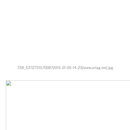
738_53727315700872015-01-05-14-23[www.urlag.mn].jpg