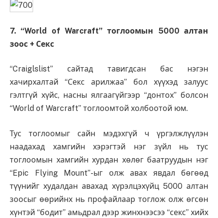
7. “World of Warcraft” тоглоомын 5000 алтан
зоос + Секс
“Craiglslist” сайтад тавигдсан бас нэгэн
хачирхалтай “Секс арилжаа” бол хүүхэд залуус
гэлтгүй хүйс, насны ялгаагүйгээр “донтох” болсон
“World of Warcraft” тоглоомтой холбоотой юм.
Тус тоглоомыг сайн мэдэхгүй ч үргэлжлүүлэн
наадахад хамгийн хэрэгтэй нэг зүйл нь тус
тоглоомын хамгийн хурдан хөлөг баатруудын нэг
“Epic Flying Mount”-ыг олж авах явдал бөгөөд
түүнийг худалдан авахад хүрэлцэхүйц 5000 алтан
зоосыг өөрийнх нь профайлаар тоглож олж өгсөн
хүнтэй “бодит” амьдрал дээр жинхнээсээ “секс” хийх