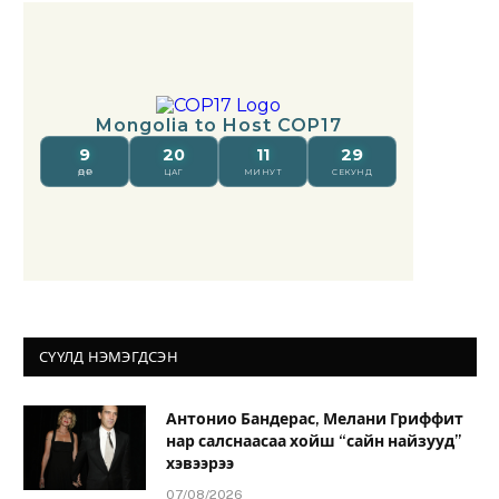
СҮҮЛД НЭМЭГДСЭН
Антонио Бандерас, Мелани Гриффит
нар салснаасаа хойш “сайн найзууд”
хэвээрээ
07/08/2026