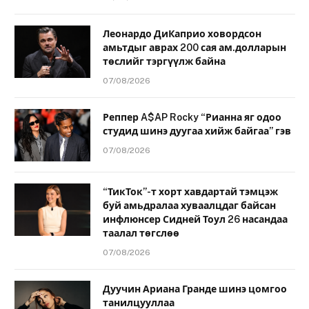
Леонардо ДиКаприо ховордсон
амьтдыг аврах 200 сая ам.долларын
төслийг тэргүүлж байна
07/08/2026
Реппер A$AP Rocky “Рианна яг одоо
студид шинэ дуугаа хийж байгаа” гэв
07/08/2026
“ТикТок”-т хорт хавдартай тэмцэж
буй амьдралаа хуваалцдаг байсан
инфлюнсер Сидней Тоул 26 насандаа
таалал төгслөө
07/08/2026
Дуучин Ариана Гранде шинэ цомгоо
танилцууллаа