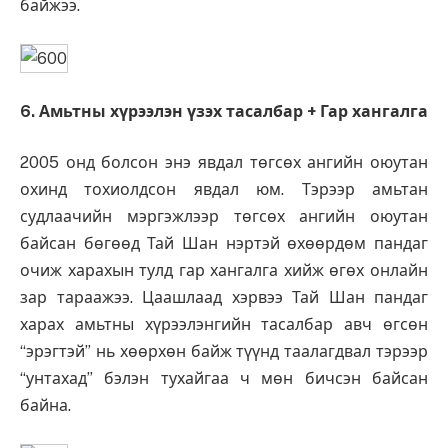
байжээ.
6. Амьтны хүрээлэн үзэх тасалбар + Гар хангалга
2005 онд болсон энэ явдал төгсөх ангийн оюутан
охинд тохиолдсон явдал юм. Тэрээр амьтан
судлаачийн мэргэжлээр төгсөх ангийн оюутан
байсан бөгөөд Тай Шан нэртэй өхөөрдөм пандаг
очиж харахын тулд гар хангалга хийж өгөх онлайн
зар тараажээ. Цаашлаад хэрвээ Тай Шан пандаг
харах амьтны хүрээлэнгийн тасалбар авч өгсөн
“эрэгтэй” нь хөөрхөн байж түүнд таалагдвал тэрээр
“унтахад” бэлэн тухайгаа ч мөн бичсэн байсан
байна.