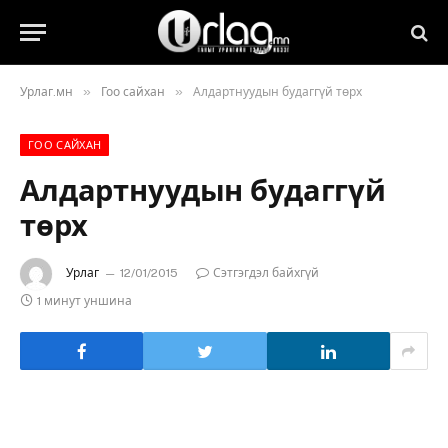
»
»
Урлаг.мн
Гоо сайхан
Алдартнуудын будаггүй төрх
ГОО САЙХАН
Алдартнуудын будаггүй
төрх
Урлаг
12/01/2015
Сэтгэгдэл байхгүй
1 минут уншина