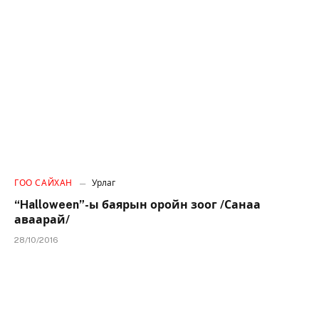
ГОО САЙХАН
Урлаг
“Halloween”-ы баярын оройн зоог /Санаа
аваарай/
28/10/2016