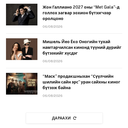
Жон Галлиано 2027 оны “Met Gala”-д
голлох загвар зохион бүтээгчээр
оролцоно
06/08/2026
Мишель Йео Ёко Оногийн тухай
намтарчилсан кинонд түүний дүрийг
бүтээхийг хүсдэг
06/08/2026
“Маск” продакшныхан “Сүүлчийн
шилийн сайн эрс” уран сайхны киног
бүтээж байна
06/08/2026
ДАРААХИ