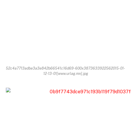
52c4a7713adbe3a3e842b66541c16d69-600x3873633922562015-01-
12-13-01[www.urlag.mn].jpg