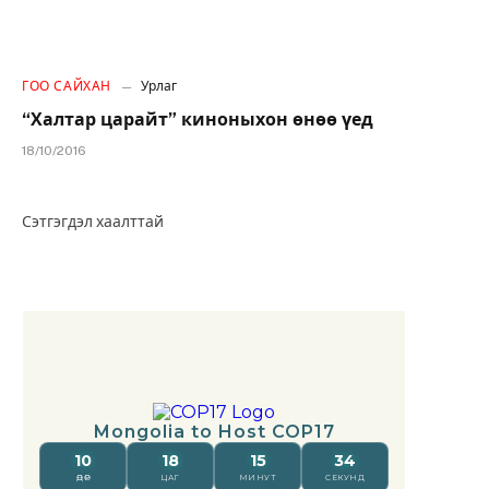
ГОО САЙХАН
Урлаг
“Халтар царайт” киноныхон өнөө үед
18/10/2016
Сэтгэгдэл хаалттай