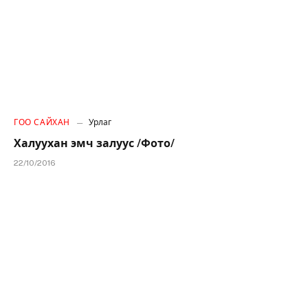
ГОО САЙХАН
Урлаг
Халуухан эмч залуус /Фото/
22/10/2016