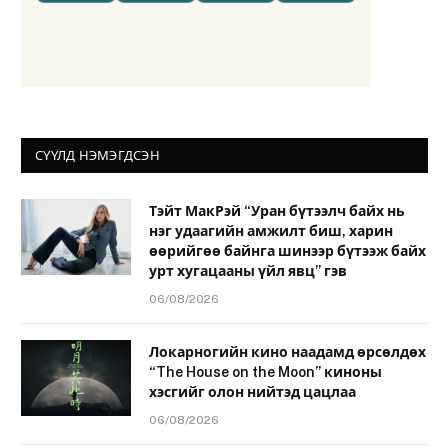
СҮҮЛД НЭМЭГДСЭН
Тэйт МакРэй “Уран бүтээлч байх нь
нэг удаагийн амжилт биш, харин
өөрийгөө байнга шинээр бүтээж байх
урт хугацааны үйл явц” гэв
06/08/2026
Локарногийн кино наадамд өрсөлдөх
“The House on the Moon” киноны
хэсгийг олон нийтэд цацлаа
06/08/2026