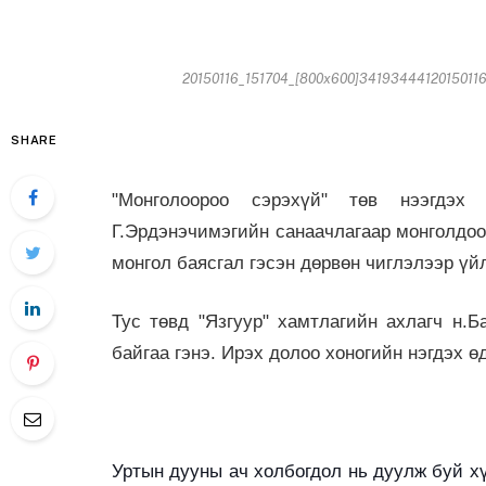
20150116_151704_[800x600]341934441201501161
SHARE
"Монголоороо сэрэхүй" төв нээгдэ
Г.Эрдэнэчимэгийн санаачлагаар монголдоо 
монгол баясгал гэсэн дөрвөн чиглэлээр үй
Тус төвд "Язгуур" хамтлагийн ахлагч н.
байгаа гэнэ. Ирэх долоо хоногийн нэгдэх ө
Уртын дууны ач холбогдол нь дуулж буй х