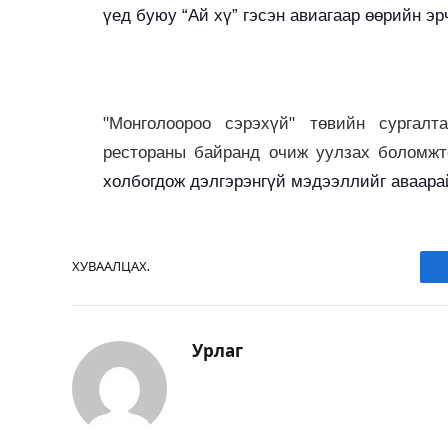
үед буюу “Aй хү” гэсэн авиагаар өөрийн эр
"
Монголоороо сэрэхүй" төвийн сургалт
рестораны байранд очиж уулзах боломж
холбогдож дэлгэрэнгүй мэдээллийг аваара
ХУВААЛЦАХ.
Урлаг