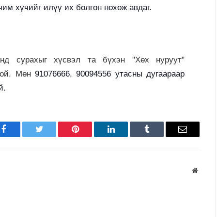
чим хүчийг илүү их болгон нөхөж авдаг.
анд сурахыг хүсвэл та бүхэн "Хөх нуруут"
той. Мөн
91076666,
90094556 утасны дугаараар
й.
Facebook
Twitter
Pinterest
LinkedIn
Tumblr
Имэйл
Вэбса