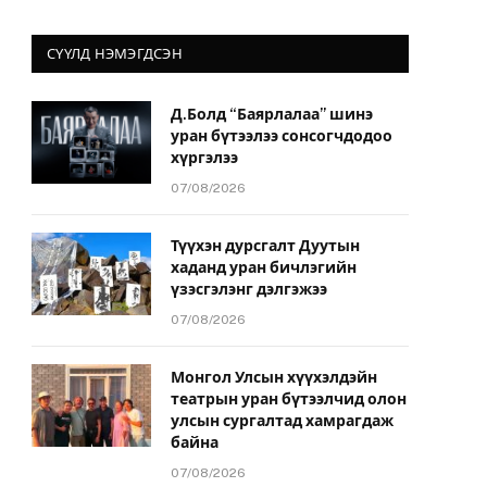
СҮҮЛД НЭМЭГДСЭН
Д.Болд “Баярлалаа” шинэ
уран бүтээлээ сонсогчдодоо
хүргэлээ
07/08/2026
Түүхэн дурсгалт Дуутын
хаданд уран бичлэгийн
үзэсгэлэнг дэлгэжээ
07/08/2026
Монгол Улсын хүүхэлдэйн
театрын уран бүтээлчид олон
улсын сургалтад хамрагдаж
байна
07/08/2026