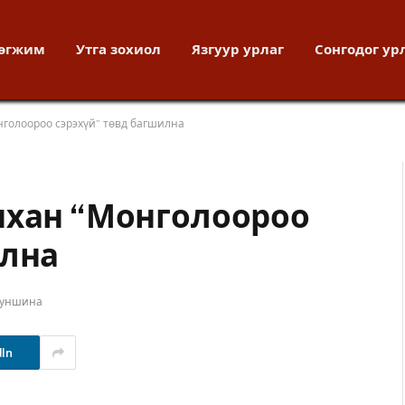
хөгжим
Утга зохиол
Язгуур урлаг
Сонгодог ур
нголоороо сэрэхүй” төвд багшилна
нхан “Монголоороо
илна
 уншина
dIn