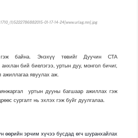
710_(1)5222786882015-01-17-14-24[www.urlag.mn].jpg
х гэж байна. Энэхүү төвийг Дуучин СТА
анхлан бий биелэгээ, уртын дуу, монгол бичиг,
л ажиллагаа явуулах аж.
Баянжаргал уртын дууны багшаар ажиллах гэж
дрөөс сургалт нь эхлэх гэж буйг дуулгалаа.
үн өөрийн эрчим хүчээ бусдад өгч шуранхайлах