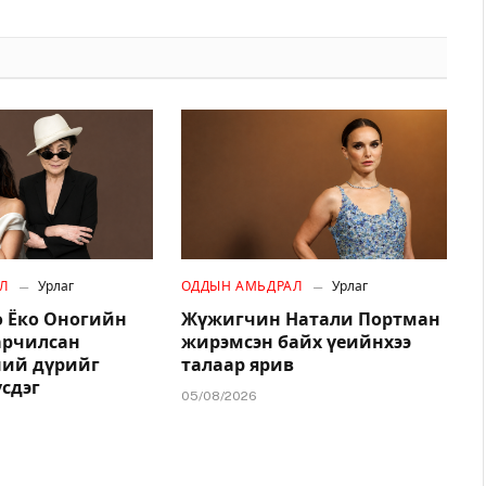
Л
Урлаг
ОДДЫН АМЬДРАЛ
Урлаг
 Ёко Оногийн
Жүжигчин Натали Портман
арчилсан
жирэмсэн байх үеийнхээ
ний дүрийг
талаар ярив
үсдэг
05/08/2026