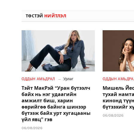
ТӨСТЭЙ
НИЙТЛЭЛ
ОДДЫН АМЬДРАЛ
Урлаг
ОДДЫН АМЬДРА
Тэйт МакРэй “Уран бүтээлч
Мишель Йео
байх нь нэг удаагийн
тухай намт
амжилт биш, харин
кинонд түү
өөрийгөө байнга шинээр
бүтээхийг х
бүтээж байх урт хугацааны
06/08/2026
үйл явц” гэв
06/08/2026