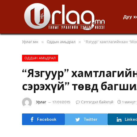
Дуу 
»
»
Урлаг.мн
Оддын амьдрал
“Язгуур” хамтлагийнхан “Мо
ОДДЫН АМЬДРАЛ
“Язгуур” хамтлагий
сэрэхүй” төвд багш
Урлаг
17/01/2015
Сэтгэгдэл байхгүй
1 минут
Facebook
Twitter
Linke