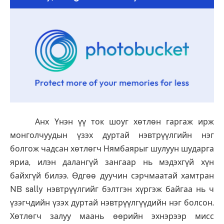
Анх Үнэн үү ток шоуг хөтлөн гаргаж ирж
монголчуудын үзэх дуртай нэвтрүүлгийн нэг
болгож чадсан хөтлөгч Нямбаярыг шулуун шударга
яриа, илэн далангүй зангаар нь мэдэхгүй хүн
байхгүй билээ. Өдгөө дуучин сэрчмаатай хамтран
NB sally нэвтрүүлгийг бэлтгэн хүргэж байгаа нь ч
үзэгчдийн үзэх дуртай нэвтрүүлгүүдийн нэг болсон.
Хөтлөгч залуу маань өөрийн эхнэрээр мисс