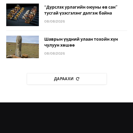
“Дүрслэх урлагийн оюуны өв сан”
тусгай үзэсгэлэнг дэлгэж байна
08/08/2026
Шаврын үүдний улаан тохойн хүн
чулуун хөшөө
08/08/2026
ДАРААХИ