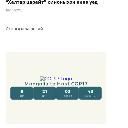
“Халтар царайт” киноныхон өнөө үед
18/10/2016
Сэтгэгдэл хаалттай