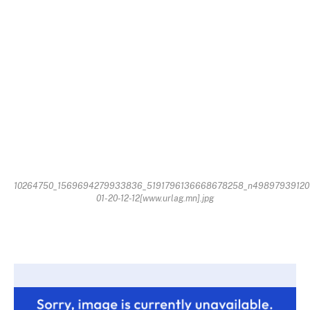
10264750_1569694279933836_5191796136668678258_n49897939120
01-20-12-12[www.urlag.mn].jpg