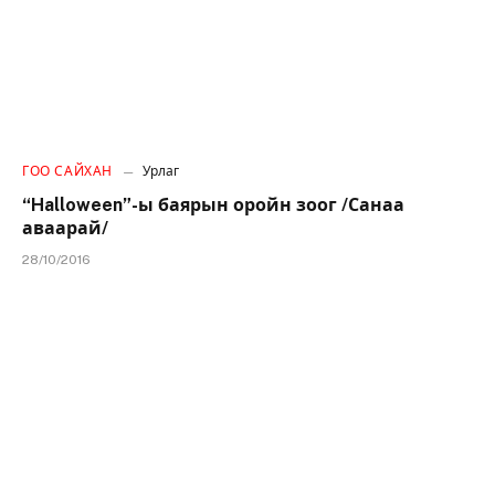
ГОО САЙХАН
Урлаг
“Halloween”-ы баярын оройн зоог /Санаа
аваарай/
28/10/2016