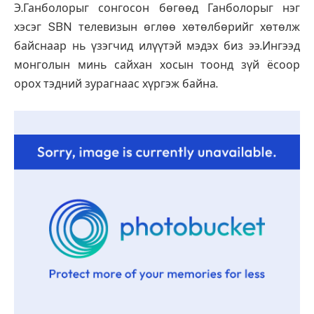
Э.Ганболорыг сонгосон бөгөөд Ганболорыг нэг
хэсэг SBN телевизын өглөө хөтөлбөрийг хөтөлж
байснаар нь үзэгчид илүүтэй мэдэх биз ээ.Ингээд
монголын минь сайхан хосын тоонд зүй ёсоор
орох тэдний зурагнаас хүргэж байна.