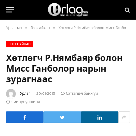
»
»
Урлаг.мн
Гоо сайхан
Хөтлөгч Р.Нямбаяр болон Мисс Ганболор нарын зурагнаас
ГОО САЙХАН
Хөтлөгч Р.Нямбаяр болон
Мисс Ганболор нарын
зурагнаас
Урлаг
20/01/2015
Сэтгэгдэл байхгүй
1 минут уншина