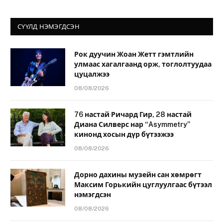
СҮҮЛД НЭМЭГДСЭН
Рок дуучин Жоан Жетт гэмтлийн
улмаас хагалгаанд орж, тоглолтуудаа
цуцалжээ
08/08/2026
76 настай Ричард Гир, 28 настай
Диана Силверс нар “Asymmetry”
кинонд хосын дүр бүтээжээ
08/08/2026
Дорно дахины музейн сан хөмрөгт
Максим Горькийн цуглуулгаас бүтээл
нэмэгдсэн
08/08/2026