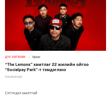
ДУУ ХӨГЖИМ
Урлаг
“The Lemons” хамтлаг 22 жилийн ойгоо
“Socialpay Park”-т тэмдэглэнэ
04/08/2026
Сэтгэгдэл хаалттай