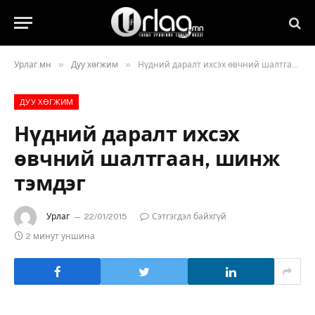
»
»
Урлаг.мн
Дуу хөгжим
Нүдний даралт ихсэх өвчний шалтгаан, шинж тэмдэг
ДУУ ХӨГЖИМ
Нүдний даралт ихсэх
өвчний шалтгаан, шинж
тэмдэг
Урлаг
22/01/2015
Сэтгэгдэл байхгүй
2 минут уншина