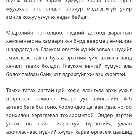
шинж илэрнэ. Зарим хүмүүст хараа бага зэрэг
муудхаас өөр онцын зовиур мэдэгдэхгүй учир
эмчид хожуу үзүүлэх явдал байдаг.
Мэдрэлийн тогтолцоо, нүдний дотоод даралтын
хэмжээнээс нь хамаарч хүн бүрд өвөрмөц эмчилгээ
шаардагдана. Глауком өвчтэй хүний зөвхөн нүдийг
эмчлэхээс гадна бусад эрхтний үйл ажиллагаанд
хяналт тавих болдог. Глауком өвчтэй хүмүүс аль
болох тайван байх, хэт ядрахгүйг хичээх хэрэгтэй.
Тамхи татах, аагтай цай, кофе, ялангуяа архи уухыг
цээрлэвэл зохионо. Өдөрт уух шингэнийг 4-5
аягаар бага болгоно. Хоолондоо цагаан идээ, ногоо
зонхилон хэрэглэвэл тохиромжтой. Өндөр дэртэй
унтах нь сайн. Харанхуй бүрэнхийд удаан
ажилласнаас нүдний хүүхэн хараа өргөсөж цаашид