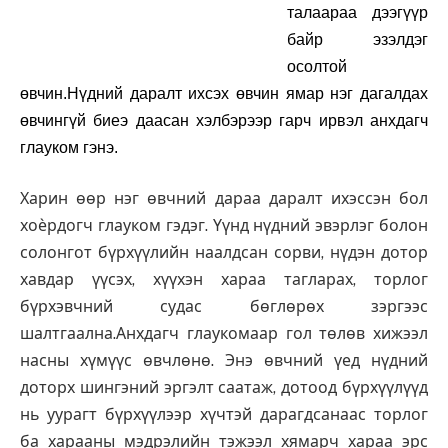
талаараа дээгүүр
байр эзэлдэг
осолтой
өвчин.Нүдний даралт ихсэх өвчин ямар нэг дагалдах
өвчингүй биеэ даасан хэлбэрээр гарч ирвэл анхдагч
глауком гэнэ.
Харин өөр нэг өвчний дараа даралт ихэссэн бол
хоѐрдогч глауком гэдэг. Үүнд нүдний эвэрлэг болон
солонгот бүрхүүлийн наалдсан сорви, нүдэн дотор
хавдар үүсэх, хүүхэн хараа тагларах, торлог
бүрхэвчний судас бөглөрөх зэргээс
шалтгаална.Анхдагч глаукомаар гол төлөв хижээл
насны хүмүүс өвчлөнө. Энэ өвчний үед нүдний
доторх шингэний эргэлт саатаж, дотоод бүрхүүлүүд
нь уурагт бүрхүүлээр хүчтэй дарагдсанаас торлог
ба харааны мэдрэлийн тэжээл хямарч хараа эрс