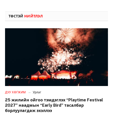
ТӨСТЭЙ
НИЙТЛЭЛ
ДУУ ХӨГЖИМ
Урлаг
25 жилийн ойгоо тэмдэглэх “Playtime Festival
2027” наадмын “Early Bird” тасалбар
борлуулагдаж эхэллээ