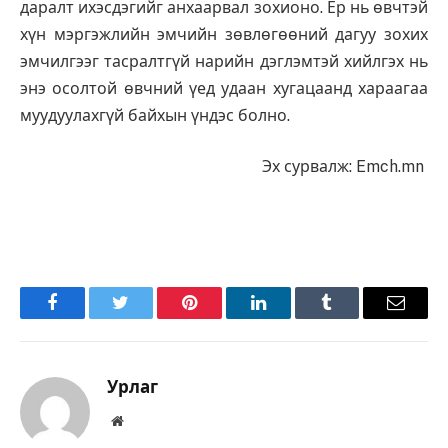
даралт ихэсдэгийг анхаарвал зохионо. Ер нь өвчтэй
хүн мэргэжлийн эмчийн зөвлөгөөний дагуу зохих
эмчилгээг тасралтгүй нарийн дэглэмтэй хийлгэх нь
энэ осолтой өвчний үед удаан хугацаанд хараагаа
муудуулахгүй байхын үндэс болно.
Эх сурвалж: Emch.mn
Facebook
Twitter
Pinterest
LinkedIn
Tumblr
Имэйл
Урлаг
Вэбсайт