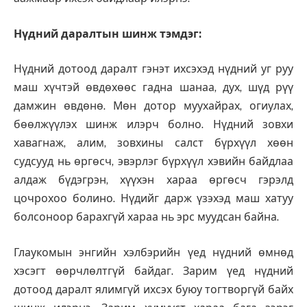
Нүдний даралтын шинж тэмдэг:
Нүдний дотоод даралт гэнэт ихсэхэд нүдний уг руу
маш хүчтэй өвдөхөөс гадна шанаа, дух, шүд рүү
дамжин өвдөнө. Мөн дотор муухайрах, огиулах,
бөөлжүүлэх шинж илэрч болно. Нүдний зовхи
хавагнаж, алим, зовхины салст бүрхүүл хөөн
судсууд нь өргөсч, эвэрлэг бүрхүүл хэвийн байдлаа
алдаж бүдэгрэн, хүүхэн хараа өргөсч гэрэлд
цочрохоо болино. Нүдийг дарж үзэхэд маш хатуу
болсоноор барахгүй хараа нь эрс муудсан байна.
Глаукомын энгийн хэлбэрийн үед нүдний өмнөд
хэсэгт өөрчлөлтгүй байдаг. Зарим үед нүдний
дотоод даралт ялимгүй ихсэх буюу тогтворгүй байх