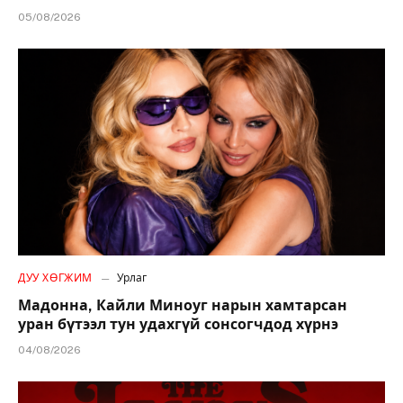
05/08/2026
ДУУ ХӨГЖИМ
Урлаг
Мадонна, Кайли Миноуг нарын хамтарсан
уран бүтээл тун удахгүй сонсогчдод хүрнэ
04/08/2026