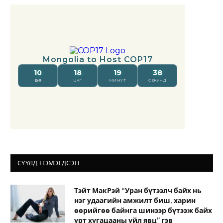
СҮҮЛД НЭМЭГДСЭН
Тэйт МакРэй “Уран бүтээлч байх нь
нэг удаагийн амжилт биш, харин
өөрийгөө байнга шинээр бүтээж байх
урт хугацааны үйл явц” гэв