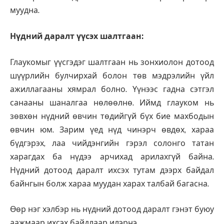
муудна.
Нүдний даралт үүсэх шалтгаан:
Глаукомыг үүсгэдэг шалтгаан нь зонхиолон дотоод
шүүрлийн булчирхай болон төв мэдрэлийн үйл
ажиллагааны хямрал болно. Үүнээс гадна сэтгэл
санааны шаналгаа нөлөөлнө. Иймд глауком нь
зөвхөн нүдний өвчин төдийгүй бүх бие махбодын
өвчин юм. Зарим үед нүд чинэрч өвдөх, хараа
бүдгэрэх, лаа чийдэнгийн гэрэл солонго татан
харагдах ба нүдээ арчихад арилахгүй байна.
Нүдний дотоод даралт ихсэх тутам дээрх байдал
байнгын болж хараа муудан харах талбай багасна.
Өөр нэг хэлбэр нь нүдний дотоод даралт гэнэт буюу
аажмаар ихсэх байдлаар илэрнэ.