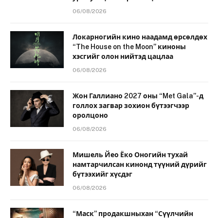
06/08/2026
Локарногийн кино наадамд өрсөлдөх
“The House on the Moon” киноны
хэсгийг олон нийтэд цацлаа
06/08/2026
Жон Галлиано 2027 оны “Met Gala”-д
голлох загвар зохион бүтээгчээр
оролцоно
06/08/2026
Мишель Йео Ёко Оногийн тухай
намтарчилсан кинонд түүний дүрийг
бүтээхийг хүсдэг
06/08/2026
“Маск” продакшныхан “Сүүлчийн