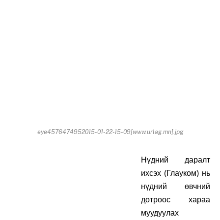
eye4576474952015-01-22-15-09[www.urlag.mn].jpg
Нүдний даралт
ихсэх (Глауком) нь
нүдний өвчний
дотроос хараа
муудуулах