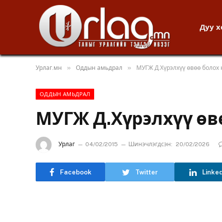
Дуу 
»
»
Урлаг.мн
Оддын амьдрал
МУГЖ Д.Хүрэлхүү өвөө болох 
ОДДЫН АМЬДРАЛ
МУГЖ Д.Хүрэлхүү өвө
Урлаг
04/02/2015
Шинэчлэгдсэн:
20/02/2026
Facebook
Twitter
Linke