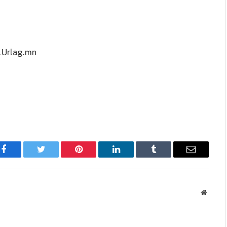
Urlag.mn
Facebook
Twitter
Pinterest
LinkedIn
Tumblr
Имэйл
Вэбса