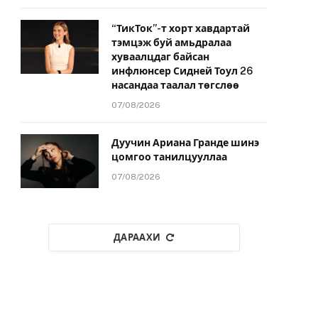
“ТикТок”-т хорт хавдартай
тэмцэж буй амьдралаа
хуваалцдаг байсан
инфлюнсер Сидней Тоул 26
насандаа таалал төгслөө
07/08/2026
Дуучин Ариана Гранде шинэ
цомгоо танилцууллаа
07/08/2026
ДАРААХИ