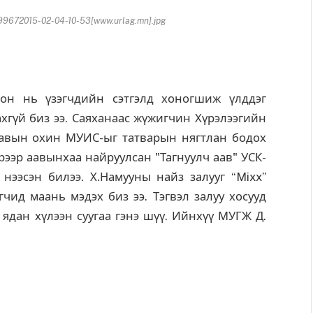
9672015-02-04-10-53[www.urlag.mn].jpg
гон нь үзэгчдийн сэтгэлд хоногшиж үлддэг
ахгүй биз ээ. Саяханаас жүжигчин Хүрэлээгийн
Аавын охин МУИС-ыг татварын нягтлан бодох
эрээр аавынхаа найруулсан "Тагнуулч аав" УСК-
ээсэн билээ. Х.Намууны найз залууг “Mixx”
чид маань мэдэх биз ээ. Тэгвэл залуу хосууд
 ядан хүлээн суугаа гэнэ шүү. Ийнхүү
МУГЖ Д.