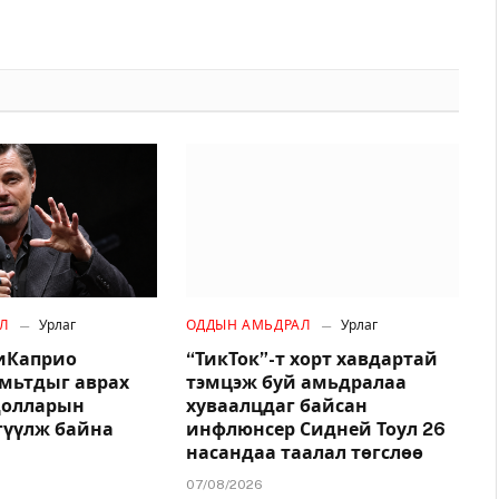
Л
Урлаг
ОДДЫН АМЬДРАЛ
Урлаг
иКаприо
“ТикТок”-т хорт хавдартай
амьтдыг аврах
тэмцэж буй амьдралаа
.долларын
хуваалцдаг байсан
гүүлж байна
инфлюнсер Сидней Тоул 26
насандаа таалал төгслөө
07/08/2026