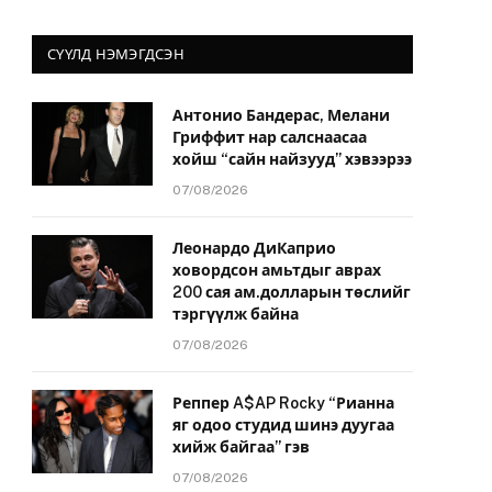
СҮҮЛД НЭМЭГДСЭН
Антонио Бандерас, Мелани
Гриффит нар салснаасаа
хойш “сайн найзууд” хэвээрээ
07/08/2026
Леонардо ДиКаприо
ховордсон амьтдыг аврах
200 сая ам.долларын төслийг
тэргүүлж байна
07/08/2026
Реппер A$AP Rocky “Рианна
яг одоо студид шинэ дуугаа
хийж байгаа” гэв
07/08/2026