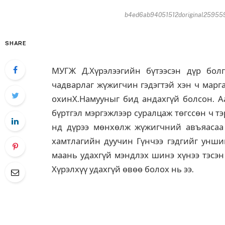
b4ed6ab94051512doriginal259559
SHARE
МУГЖ Д.Хүрэлээгийн бүтээсэн дүр бол
чадварлаг жүжигчин гэдэгтэй хэн ч марг
охинХ.Намууныг бид андахгүй болсон. 
бүртгэл мэргэжлээр суралцаж төгссөн ч т
нд дүрээ мөнхөлж жүжигчний авъяасаа н
хамтлагийн дуучин Гүнчээ гэдгийг уншиг
маань удахгүй мэндлэх шинэ хүнээ тэсэн
Хүрэлхүү удахгүй өвөө болох нь ээ.