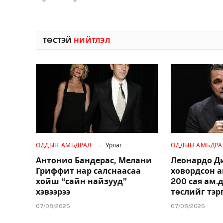
ТӨСТЭЙ
НИЙТЛЭЛ
ОДДЫН АМЬДРАЛ
Урлаг
ОДДЫН АМЬДРА
Антонио Бандерас, Мелани
Леонардо Д
Гриффит нар салснаасаа
ховордсон 
хойш “сайн найзууд”
200 сая ам
хэвээрээ
төслийг тэр
07/08/2026
07/08/2026