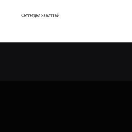
Сэтгэгдэл хаалттай