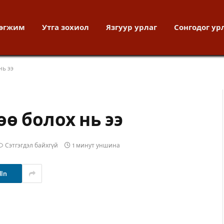
хөгжим
Утга зохиол
Язгуур урлаг
Сонгодог ур
нь ээ
ө болох нь ээ
Сэтгэгдэл байхгүй
1 минут уншина
dIn