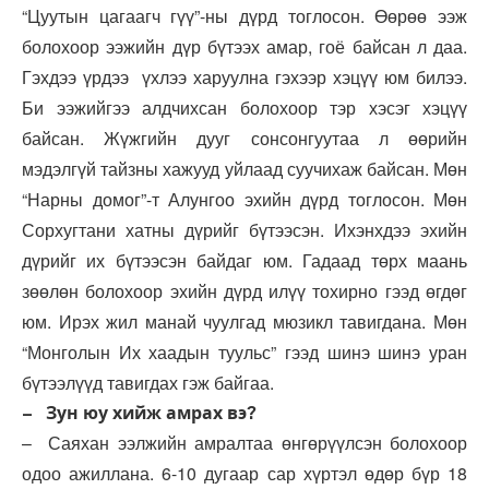
“Цуутын цагаагч гүү”-ны дүрд тоглосон. Өөрөө ээж
болохоор ээжийн дүр бүтээх амар, гоё байсан л даа.
Гэхдээ үрдээ үхлээ харуулна гэхээр хэцүү юм билээ.
Би ээжийгээ алдчихсан болохоор тэр хэсэг хэцүү
байсан. Жүжгийн дууг сонсонгуутаа л өөрийн
мэдэлгүй тайзны хажууд уйлаад суучихаж байсан. Мөн
“Нарны домог”-т Алунгоо эхийн дүрд тоглосон. Мөн
Сорхугтани хатны дүрийг бүтээсэн. Ихэнхдээ эхийн
дүрийг их бүтээсэн байдаг юм. Гадаад төрх маань
зөөлөн болохоор эхийн дүрд илүү тохирно гээд өгдөг
юм. Ирэх жил манай чуулгад мюзикл тавигдана. Мөн
“Монголын Их хаадын туульс” гээд шинэ шинэ уран
бүтээлүүд тавигдах гэж байгаа.
– Зун юу хийж амрах вэ?
– Саяхан ээлжийн амралтаа өнгөрүүлсэн болохоор
одоо ажиллана. 6-10 дугаар сар хүртэл өдөр бүр 18