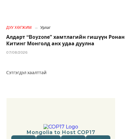
ДУУ ХӨГЖИМ
Урлаг
Алдарт “Boyzone” хамтлагийн гишүүн Ронан
Китинг Монголд анх удаа дуулна
07/08/2026
Сэтгэгдэл хаалттай