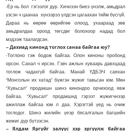
-Ер нь бол гэгээлэг дүр. Хичнээн биеэ үнэлж, амьдрал
үзсэн ч цаанаа хүнээрээ үлдсэн цагаахан тийм бүсгүй.
Дараа нь өөрөө өөрийгөө олоод, ухаараад зөв
амьдралдаа ороод төгсдөг болохоор надад бол
мэдээж таалагдсан.
– Дахиад кинонд тоглох санаа байгаа юу?
-Тоглоно гэж бодож байгаа. Олон киноны пробонд
орсон. Санал ч ирсэн. Гэвч ажлын хуваарь давхцаад
тоглож чадахгүй байгаа. Манай ҮДБЭЧ саяхан
“Монголын их хатад” бүжгэн жүжиг тавьсан юм. Мөн
“Хувьсал” продакшн шинэ кинондоо орчихоод явж
байгаа. “Хувьсал” продакшнд гэрээт жүжигчнээр
ажиллаж байгаа юм л даа. Хэрэгтэй үед нь очиж
тоглодог. Шинэ жилийн үеэр бясалгалын багшийн
жижиг дүр бүтээсэн.
– Ялдам Яргуйг залуус хэр эргүүлж байгаа