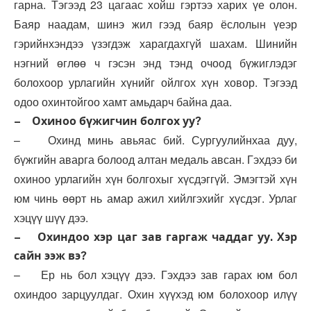
гарна. Тэгээд 23 цагаас хойш гэртээ харих үе олон.
Баяр наадам, шинэ жил гээд баяр ёслолын үеэр
гэрийнхэндээ үзэгдэж харагдахгүй шахам. Шинийн
нэгний өглөө ч гэсэн энд тэнд очоод бүжиглэдэг
болохоор урлагийн хүнийг ойлгох хүн ховор. Тэгээд
одоо охинтойгоо хамт амьдарч байна даа.
– Охиноо бүжигчин болгох уу?
– Охинд минь авьяас бий. Сургуулийнхаа дуу,
бүжгийн аварга болоод алтан медаль авсан. Гэхдээ би
охиноо урлагийн хүн болгохыг хүсдэггүй. Эмэгтэй хүн
юм чинь өөрт нь амар ажил хийлгэхийг хүсдэг. Урлаг
хэцүү шүү дээ.
– Охиндоо хэр цаг зав гаргаж чаддаг уу. Хэр
сайн ээж вэ?
– Ер нь бол хэцүү дээ. Гэхдээ зав гарах юм бол
охиндоо зарцуулдаг. Охин хүүхэд юм болохоор илүү