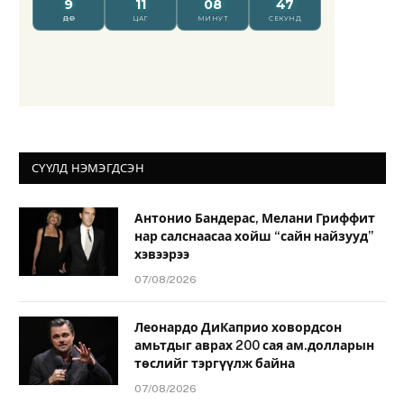
СҮҮЛД НЭМЭГДСЭН
Антонио Бандерас, Мелани Гриффит
нар салснаасаа хойш “сайн найзууд”
хэвээрээ
07/08/2026
Леонардо ДиКаприо ховордсон
амьтдыг аврах 200 сая ам.долларын
төслийг тэргүүлж байна
07/08/2026