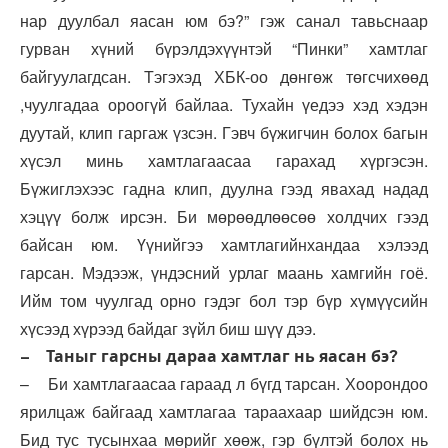
нар дуулбал яасан юм бэ?” гэж санал тавьснаар
гурван хүний бүрэлдэхүүнтэй “Пинки” хамтлаг
байгуулагдсан. Тэгэхэд ХБК-оо дөнгөж төгсчихөөд
,чуулгадаа ороогүй байлаа. Тухайн үедээ хэд хэдэн
дуутай, клип гаргаж үзсэн. Гэвч бүжигчин болох багын
хүсэл минь хамтлагаасаа гарахад хүргэсэн.
Бүжиглэхээс гадна клип, дуулна гээд явахад надад
хэцүү болж ирсэн. Би мөрөөдлөөсөө холдчих гээд
байсан юм. Үүнийгээ хамтлагийнхандаа хэлээд
гарсан. Мэдээж, үндэсний урлаг маань хамгийн гоё.
Ийм том чуулгад орно гэдэг бол тэр бүр хүмүүсийн
хүсээд хүрээд байдаг зүйл биш шүү дээ.
– Таныг гарсны дараа хамтлаг нь яасан бэ?
– Би хамтлагаасаа гараад л бүгд тарсан. Хоорондоо
ярилцаж байгаад хамтлагаа тараахаар шийдсэн юм.
Бид тус тусынхаа мөрийг хөөж, гэр бүлтэй болох нь