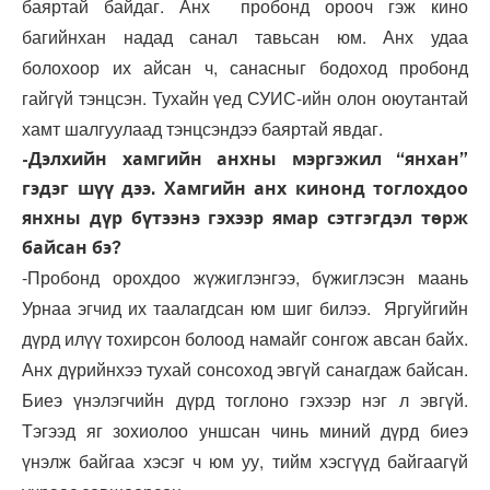
баяртай байдаг. Анх пробонд орооч гэж кино
багийнхан надад санал тавьсан юм. Анх удаа
болохоор их айсан ч, санасныг бодоход пробонд
гайгүй тэнцсэн. Тухайн үед СУИС-ийн олон оюутантай
хамт шалгуулаад тэнцсэндээ баяртай явдаг.
-Дэлхийн хамгийн анхны мэргэжил “янхан”
гэдэг шүү дээ. Хамгийн анх кинонд тоглохдоо
янхны дүр бүтээнэ гэхээр ямар сэтгэгдэл төрж
байсан бэ?
-Пробонд орохдоо жүжиглэнгээ, бүжиглэсэн маань
Урнаа эгчид их таалагдсан юм шиг билээ. Яргуйгийн
дүрд илүү тохирсон болоод намайг сонгож авсан байх.
Анх дүрийнхээ тухай сонсоход эвгүй санагдаж байсан.
Биеэ үнэлэгчийн дүрд тоглоно гэхээр нэг л эвгүй.
Тэгээд яг зохиолоо уншсан чинь миний дүрд биеэ
үнэлж байгаа хэсэг ч юм уу, тийм хэсгүүд байгаагүй