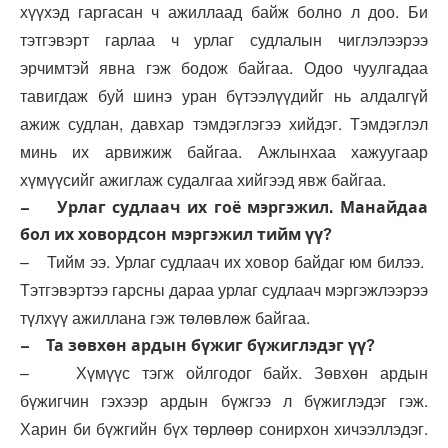
хүүхэд гаргасан ч ажиллаад байж болно л доо. Би
тэтгэвэрт гарлаа ч урлаг судлалын чиглэлээрээ
эрчимтэй явна гэж бодож байгаа. Одоо чуулгадаа
тавигдаж буй шинэ уран бүтээлүүдийг нь алдалгүй
ажиж судлан, давхар тэмдэглэгээ хийдэг. Тэмдэглэл
минь их арвижиж байгаа. Ажлынхаа хажуугаар
хүмүүсийг ажиглаж судалгаа хийгээд явж байгаа.
– Урлаг судлаач их гоё мэргэжил. Манайдаа
бол их ховордсон мэргэжил тийм үү?
– Тийм ээ. Урлаг судлаач их ховор байдаг юм билээ.
Тэтгэвэртээ гарсны дараа урлаг судлаач мэргэжлээрээ
түлхүү ажиллана гэж төлөвлөж байгаа.
– Та зөвхөн ардын бүжиг бүжиглэдэг үү?
– Хүмүүс тэгж ойлгодог байх. Зөвхөн ардын
бүжигчин гэхээр ардын бүжгээ л бүжиглэдэг гэж.
Харин би бүжгийн бүх төрлөөр сонирхон хичээллэдэг.