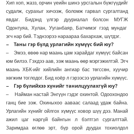
Хип хоп, жазз, орчин үеийн шинэ урсгалын бүжгүүдийг
судалж, сурахыг хичээж, боломж гарвал сургалтанд
явдаг. Бидэнд үлгэр дууриалал болсон МУГЖ
Одонтуяа, Хулан, Ууганбаяр, Батчимэг гээд мундаг
эгч нар бий. Тэднээрээ нараараа бахархаж, шүтдэг.
– Таны гэр бүлд урлагийн хүмүүс бий юу?
– Эмээ, өвөө нар маань цам харайдаг хүмүүс байсан
юм билээ. Гэхдээ аав, ээж маань өөр мэргэжилтэй. Эгч
маань ХБК-ийг хийлийн ангиар бас төгссөн, хуучир
хөгжим тоглодог. Бид хоёр л гэрээсээ урлагийн хүмүүс.
– Гэр бүлийхээ хүнийг танилцуулахгүй юу?
– Найман настай Энгүүн гэдэг охинтой. Одоохондоо
ганц бие ээж. Охиныхоо ааваас салаад удаж байна.
Урлагийн хүнийг ойлгох хүмүүс ховор шүү дээ. Манай
ажил цаг наргүй байнгын л бэлтгэл сургалттай.
Заримдаа өглөө эрт, бүр орой дуудах тохиолдол