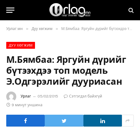
»
»
Урлаг.мн
Дуу хөгжим
М.Бямбаа: Яргуйн дүрийг бүтээхдээ топ модель Э.Одгэрэлийг дууриасан
ДУУ ХӨГЖИМ
М.Бямбаа: Яргуйн дүрийг
бүтээхдээ топ модель
Э.Одгэрэлийг дууриасан
Урлаг
05/02/2015
Сэтгэгдэл байхгүй
9 минут уншина