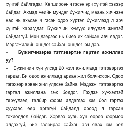
хүчтэй байлгадаг. Хөгширсөн ч гэсэн эрч хүчтэй хэвээр
байдаг. Ахмад үеийн мундаг бүжигчид маань хичнээн
нас нь ахьсан ч гэсэн одоо хүртэл бүжиглээд л эрч
хүчтэй харагддаг. Бүжигчин хүмүүс илүүдэл жинтэй
байдаггүй. Мөн дээрээс нь биеэ их сайхан авч явдаг.
Мэргэжилийн онцлог сайхан онцлог юм даа.
– Бүжигчнээрээ тэтгэвэртээ гартал ажиллах
уу?
– Бүжигчин хүн улсад 20 жил ажиллаад тэтгэвэртээ
гардаг. Би одоо ажиллаад арван жил болчихсон. Одоо
тэгэхээр арван жил үлдсэн байна. Мэдээж, тэтгэвэртээ
гартал ажиллана гэж боддог. Гэхдээ хүүхэдтэй
төрүүлээд, галбир форм алдагдах юм бол гэртээ
суухаас өөр аргагүй байдалд ороод л гарсан
тохиолдол байдаг. Хэрвээ хувь хүн өөрөө формоо
алдахгүй, бие галбираа сайхан авч явах юм бол