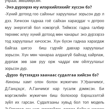
учраас зөвшөөрсөн.
-Энэ дүрээрээ юу илэрхийлэхийг хүссэн бэ?
-Хүний дотоод гоо сайхныг харуулахыг зорьсон дүр л
дээ. Хичнээн гаднаа гоё сайхан харагддаг ч дотроо
муу энергитэй бол нэмэргүй. Тиймээс гадна галбир
төрхөөс илүү хүний дотоод мөн чанарыг энэ дүрээрээ
тод харуулахыг хичээсэн. Хүн бүхэн гаднаа харагдаж
байгаа шигээ биш гэдгийг давхар харуулахыг
зорьсон. Хүн мөн чанараа алдаагүй байхад хайрлаж,
дурлаж зөв зам руу орж чаддаг юм ойлгуулахыг
зорьсон дүр.
-Дүрээ бүтээхдээ хаанаас судалгаа хийсэн бэ?
-Киноны хамт олон болон жүжигчин У.Уранчимэг,
Д.Ганцэцэг, А.Ганчимэг нар тусалж дэмжсэн. Би
мэргэжлийн жүжигчин биш болохоор бэрхшээлтэй
зүйл их гарсан. Судалгааны хувьд бол топ модель
Э.Одгэрэл эгч шиг эмэгтэйлэг, ялдам байхыг хичээж