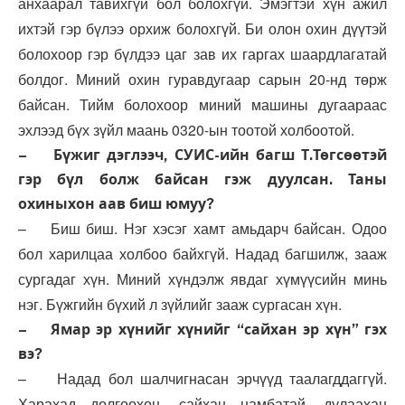
анхаарал тавихгүй бол болохгүй. Эмэгтэй хүн ажил
ихтэй гэр бүлээ орхиж болохгүй. Би олон охин дүүтэй
болохоор гэр бүлдээ цаг зав их гаргах шаардлагатай
болдог. Миний охин гуравдугаар сарын 20-нд төрж
байсан. Тийм болохоор миний машины дугаараас
эхлээд бүх зүйл маань 0320-ын тоотой холбоотой.
– Бүжиг дэглээч, СУИС-ийн багш Т.Төгсөөтэй
гэр бүл болж байсан гэж дуулсан. Таны
охиныхон аав биш юмуу?
– Биш биш. Нэг хэсэг хамт амьдарч байсан. Одоо
бол харилцаа холбоо байхгүй. Надад багшилж, зааж
сургадаг хүн. Миний хүндэлж явдаг хүмүүсийн минь
нэг. Бүжгийн бүхий л зүйлийг зааж сургасан хүн.
– Ямар эр хүнийг хүнийг “сайхан эр хүн” гэх
вэ?
– Надад бол шалчигнасан эрчүүд таалагддаггүй.
Харахад дөлгөөхөн, сайхан намбатай, дулаахан