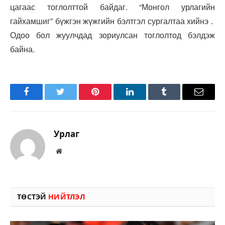
цагаас тоглолттой байдаг. “Монгол урлагийн
гайхамшиг” бүжгэн жүжгийн бэлтгэл сургалтаа хийнэ .
Одоо бол жуулчдад зориулсан тоглолтод бэлдэж
байна.
Facebook
Twitter
Pinterest
LinkedIn
Tumblr
Имэйл
Урлаг
Вэбсайт
ТӨСТЭЙ
НИЙТЛЭЛ