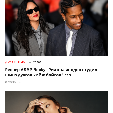
ДУУ ХӨГЖИМ
Урлаг
Реппер A$AP Rocky “Рианна яг одоо студид
шинэ дуугаа хийж байгаа” гэв
07/08/2026