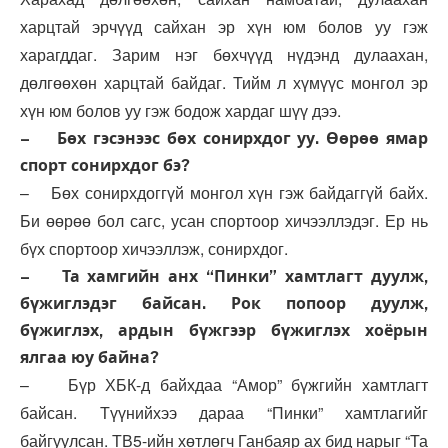
харцтай эрчүүд сайхан эр хүн юм болов уу гэж
харагддаг. Зарим нэг бөхчүүд нүдэнд дулаахан,
дөлгөөхөн харцтай байдаг. Тийм л хүмүүс монгол эр
хүн юм болов уу гэж бодож хардаг шүү дээ.
– Бөх гэсэнээс бөх сонирхдог уу. Өөрөө ямар
спорт сонирхдог бэ?
– Бөх сонирхдоггүй монгол хүн гэж байдаггүй байх.
Би өөрөө бол сагс, усан спортоор хичээллэдэг. Ер нь
бүх спортоор хичээллэж, сонирхдог.
– Та хамгийн анх “Пинки” хамтлагт дуулж,
бүжиглэдэг байсан. Рок попоор дуулж,
бүжиглэх, ардын бүжгээр бүжиглэх хоёрын
ялгаа юу байна?
– Бүр ХБК-д байхдаа “Амор” бүжгийн хамтлагт
байсан. Түүнийхээ дараа “Пинки” хамтлагийг
байгуулсан. ТВ5-ийн хөтлөгч Ганбаяр ах бид нарыг “Та