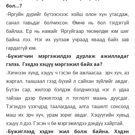
бол…?
-Яргуйн дүрийг бүтээснээс хойш олон хүн утасдаж,
санал тавьдаг болчихсон. Өмнө нь бол тэгдэггүй
байлаа. Ер нь намайг Яргуйгаар төсөөлдөг юм шиг
байна лээ. Нэг их уулзаж учраад яваад байх зав
гардаггүй юм.
-Бүжигчин мэргэжилдээ дурлаж ажилладаг
гэлээ. Гэхдээ хэцүү мэргэжил байх аа?
-Хичнээн хүнд, хэцүү ч гэсэн би ажлаасаа эрч хүч, аз
жаргал, таашаал гээд бүхий л сайхан зүйлийг авдаг.
Бүтэн сар, жилээр бэлдэж бэлдчихээд нэг л удаа
тайзан дээр бүжиглээд л тоглолт маань дуусдаг.
Тэгэхдээ үзэгчдэд таалагдаад, алга ташилт сонсоод
маш их эрч хүч, урам зориг авдаг. Хэцүүгийн хувьд
хэцүү л дээ. Гэсэн ч би мэргэжилдээ дэндүү хайртай.
-Бүжиглээд хэдэн жил болж байна. Хэдэн