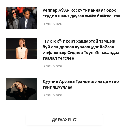
Реппер A$AP Rocky “Рианна яг одоо
студид шинэ дуугаа хийж байгаа” гэв
07/08/2026
“ТикТок”-т хорт хавдартай тэмцэж
буй амьдралаа хуваалцдаг байсан
инфлюнсер Сидней Тоул 26 насандаа
таалал төгслөө
07/08/2026
Дуучин Ариана Гранде шинэ цомгоо
танилцууллаа
07/08/2026
ДАРААХИ