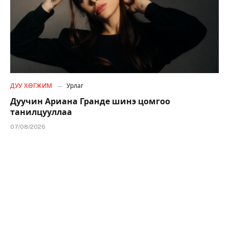
ДУУ ХӨГЖИМ
Урлаг
Дуучин Ариана Гранде шинэ цомгоо
танилцууллаа
07/08/2026