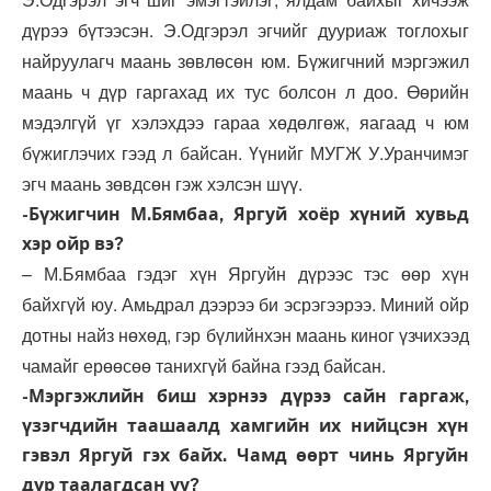
дүрээ бүтээсэн. Э.Одгэрэл эгчийг дууриаж тоглохыг
найруулагч маань зөвлөсөн юм. Бүжигчний мэргэжил
маань ч дүр гаргахад их тус болсон л доо. Өөрийн
мэдэлгүй үг хэлэхдээ гараа хөдөлгөж, яагаад ч юм
бүжиглэчих гээд л байсан. Үүнийг МУГЖ У.Уранчимэг
эгч маань зөвдсөн гэж хэлсэн шүү.
-Бүжигчин М.Бямбаа, Яргуй хоёр хүний хувьд
хэр ойр вэ?
– М.Бямбаа гэдэг хүн Яргуйн дүрээс тэс өөр хүн
байхгүй юу. Амьдрал дээрээ би эсрэгээрээ. Миний ойр
дотны найз нөхөд, гэр бүлийнхэн маань киног үзчихээд
чамайг ерөөсөө танихгүй байна гээд байсан.
-Мэргэжлийн биш хэрнээ дүрээ сайн гаргаж,
үзэгчдийн таашаалд хамгийн их нийцсэн хүн
гэвэл Яргуй гэх байх. Чамд өөрт чинь Яргуйн
дүр таалагдсан уу?