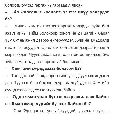
болоод, хүүхэд гаргах нь гаргаад л явсан.
– Аз жаргалыг хаанаас, хэнээс илүү мэдэрдэг
бэ?
– Миний хамгийн их аз жаргал мэдэрдэг зүйл бол
ажил минь. Тийм болохоор хоногийн 24 цагийн бараг
15-16-т нь ажил дээрээ өнгөрүүлдэг. Хувийн амьдралд
ямар нэг асуудал гарах юм бол ажил дээрээ ирээд л
мартчихдаг. Чуулгынхаа хамт олонтойгоо нийлээд бүх
зүйлээ мартаад, аз жаргалтай болчихдог.
– Хамгийн сүүлд хэзээ болзсон бэ?
– Таньдаг найз нөхдөөрөө кино үзээд, уулзаж явдаг л
даа. Түүнээс биш болзоонд уригдалгүй уджээ. Хамгийн
сүүлд хэзээ гэдгээ мартчихсан байна.
– Одоо ямар уран бүтээл дээр ажиллаж байна
вэ. Ямар ямар дүрийг бүтээж байсан бэ?
– Сая “Эрх цагаан унага” хүүхдийн дуулалт жүжигт