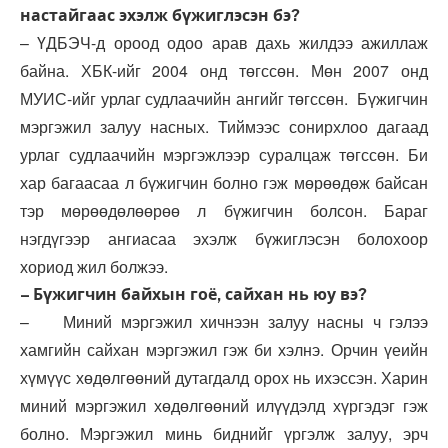
настайгаас эхэлж бүжиглэсэн бэ?
– ҮДБЭЧ-д ороод одоо арав дахь жилдээ ажиллаж
байна. ХБК-ийг 2004 онд төгссөн. Мөн 2007 онд
МУИС-ийг урлаг судлаачийн ангийг төгссөн. Бүжигчин
мэргэжил залуу насных. Тиймээс сонирхлоо дагаад
урлаг судлаачийн мэргэжлээр суралцаж төгссөн. Би
хар багаасаа л бүжигчин болно гэж мөрөөдөж байсан
тэр мөрөөдөлөөрөө л бүжигчин болсон. Бараг
нэгдүгээр ангиасаа эхэлж бүжиглэсэн болохоор
хориод жил болжээ.
– Бүжигчин байхын гоё, сайхан нь юу вэ?
– Миний мэргэжил хичнээн залуу насны ч гэлээ
хамгийн сайхан мэргэжил гэж би хэлнэ. Орчин үеийн
хүмүүс хөдөлгөөний дутагдалд орох нь ихэссэн. Харин
миний мэргэжил хөдөлгөөний илүүдэлд хүргэдэг гэж
болно. Мэргэжил минь биднийг үргэлж залуу, эрч