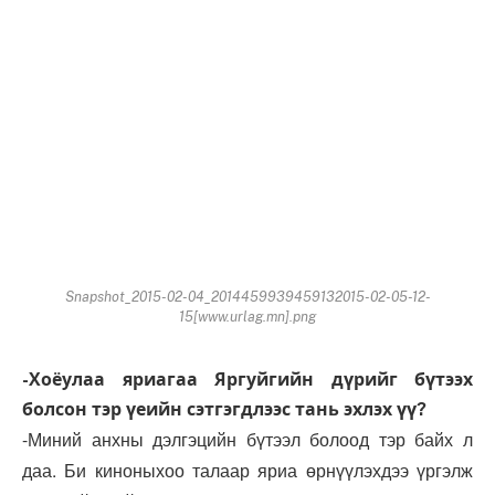
Snapshot_2015-02-04_2014459939459132015-02-05-12-
15[www.urlag.mn].png
-Хоёулаа яриагаа Яргуйгийн дүрийг бүтээх
болсон тэр үеийн сэтгэгдлээс тань эхлэх үү?
-Миний анхны дэлгэцийн бүтээл болоод тэр байх л
даа. Би киноныхоо талаар яриа өрнүүлэхдээ үргэлж