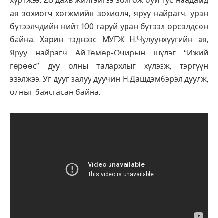
хүртжээ. 28 дахь жилтэйгээ золгож буй тус наадамд
ая зохиогч хөгжмийн зохиолч, яруу найрагч, уран
бүтээлчдийн нийт 100 гаруй уран бүтээл өрсөлдсөн
байна. Харин тэднээс МУГЖ Н.Чулуунхүүгийн ая,
Яруу найрагч Ай.Төмөр-Очирын шүлэг “Ижий
гөрөөс” дуу олны талархлыг хүлээж, тэргүүн
эзэлжээ. Уг дууг залуу дуучин Н.Дашдэмбэрэл дуулж,
олныг баясгасан байна.