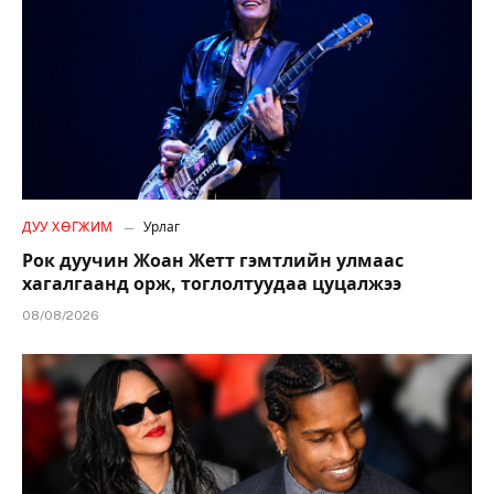
ДУУ ХӨГЖИМ
Урлаг
Рок дуучин Жоан Жетт гэмтлийн улмаас
хагалгаанд орж, тоглолтуудаа цуцалжээ
08/08/2026