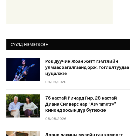
СҮҮЛД НЭМЭГДСЭН
Рок дуучин Жоан Жетт гэмтлийн
улмаас хагалгаанд орж, тоглолтуудаа
цуцалжээ
08/08/2026
76 настай Ричард Гир, 28 настай
Диана Силверс нар “Asymmetry”
кинонд хосын дүр бүтээжээ
08/08/2026
Дорно дахины музейн сан хөмрөгт