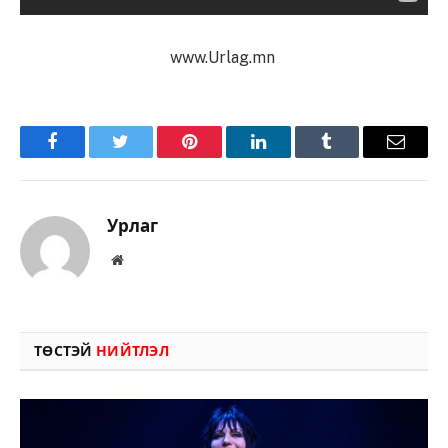
www.Urlag.mn
Facebook
Twitter
Pinterest
LinkedIn
Tumblr
Имэйл
Урлаг
Вэбсайт
ТӨСТЭЙ
НИЙТЛЭЛ