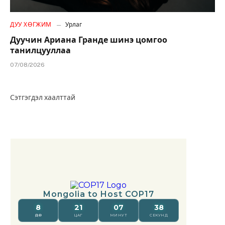
ДУУ ХӨГЖИМ
Урлаг
Дуучин Ариана Гранде шинэ цомгоо
танилцууллаа
07/08/2026
Сэтгэгдэл хаалттай