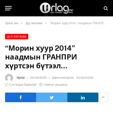
»
»
Урлаг.мн
Дуу хөгжим
“Морин хуур 2014” наадмын ГРАНПРИ хүртсэн бүтээл…
ДУУ ХӨГЖИМ
“Морин хуур 2014”
наадмын ГРАНПРИ
хүртсэн бүтээл…
Урлаг
26/02/2015
Шинэчлэгдсэн:
20/02/2026
Сэтгэгдэл байхгүй
1 минут уншина