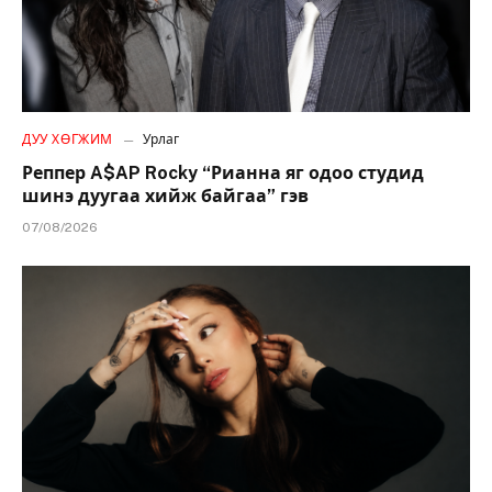
ДУУ ХӨГЖИМ
Урлаг
Реппер A$AP Rocky “Рианна яг одоо студид
шинэ дуугаа хийж байгаа” гэв
07/08/2026