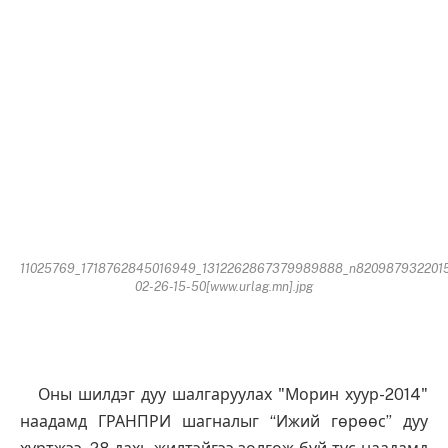
11025769_1718762845016949_1312262867379989888_n820987932201
02-26-15-50[www.urlag.mn].jpg
Оны шилдэг дуу шалгаруулах "Морин хуур-2014"
наадамд ГРАНПРИ шагналыг “Ижий гөрөөс” дуу