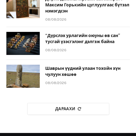
Максим Горькийн цуглуулгаас бүтээл
нэмэгдсэн
08/08/2026
“Дүрслэх урлагийн оюуны өв сан”
тусгай үзэсгэлэнг дэлгэж байна
08/08/2026
Шаврын үүдний улаан тохойн хүн
чулуун хөшөө
08/08/2026
ДАРААХИ