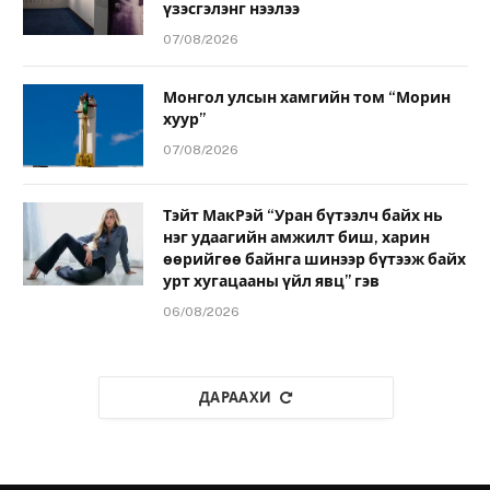
үзэсгэлэнг нээлээ
07/08/2026
Монгол улсын хамгийн том “Морин
хуур”
07/08/2026
Тэйт МакРэй “Уран бүтээлч байх нь
нэг удаагийн амжилт биш, харин
өөрийгөө байнга шинээр бүтээж байх
урт хугацааны үйл явц” гэв
06/08/2026
ДАРААХИ