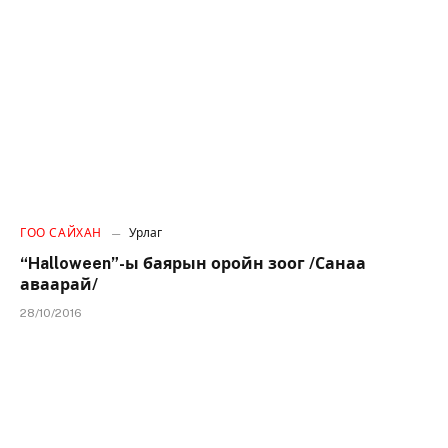
ГОО САЙХАН
Урлаг
“Halloween”-ы баярын оройн зоог /Санаа
аваарай/
28/10/2016