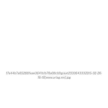
17e44b7a85288feae3641b1b78a08cb9great2330643332015-02-26-
16-18[www.urlag.mn].jpg