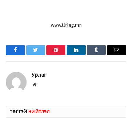
www.Urlag.mn
Facebook
Twitter
Pinterest
LinkedIn
Tumblr
Имэйл
Урлаг
Вэбсайт
ТӨСТЭЙ
НИЙТЛЭЛ