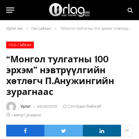
»
»
Урлаг.мн
Гоо сайхан
“Монгол тулгатны 100 эрхэм” нэвтрүүлгийн хөтлөгч П.Анужингийн зурагнаас
ГОО САЙХАН
“Монгол тулгатны 100
эрхэм” нэвтрүүлгийн
хөтлөгч П.Анужингийн
зурагнаас
Урлаг
26/02/2015
Сэтгэгдэл байхгүй
1 минут уншина