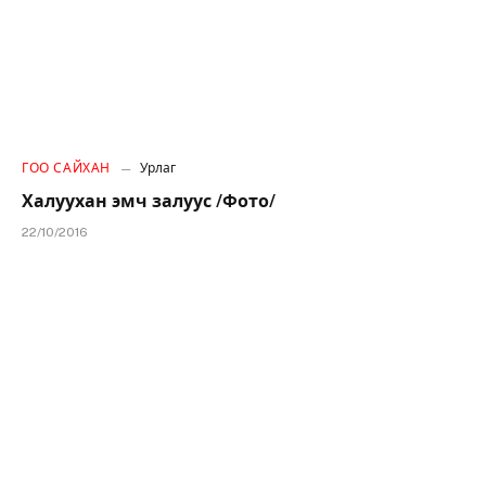
ГОО САЙХАН
Урлаг
Халуухан эмч залуус /Фото/
22/10/2016