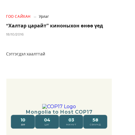
ГОО САЙХАН
Урлаг
“Халтар царайт” киноныхон өнөө үед
18/10/2016
Сэтгэгдэл хаалттай