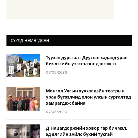
СҮҮЛД НЭМЭГДСЭН
Түүхэн дурсгалт Дуутын хаданд уран
бичлэгийн үзэсгэлэнг дэлгэжээ
07/08/2026
Монгол Улсын хүүхэлдэйн театрын
уран бүтээлчид олон улсын сургалтад
хамрагдаж байна
07/08/2026
Д.Нацагдоржийн ховор гар бичмэл,
эд өлгийн зүйлс бүхий тусгай