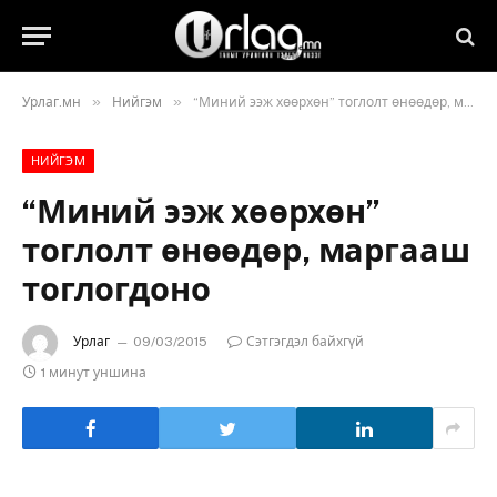
»
»
Урлаг.мн
Нийгэм
“Миний ээж хөөрхөн” тоглолт өнөөдөр, маргааш тоглогдоно
НИЙГЭМ
“Миний ээж хөөрхөн”
тоглолт өнөөдөр, маргааш
тоглогдоно
Урлаг
09/03/2015
Сэтгэгдэл байхгүй
1 минут уншина