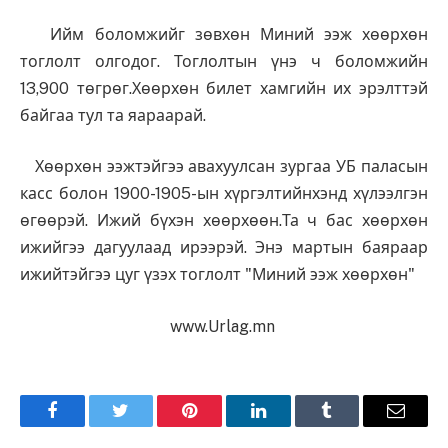
Ийм боломжийг зөвхөн Миний ээж хөөрхөн
тоглолт олгодог. Тоглолтын үнэ ч боломжийн
13,900 төгрөг.Хөөрхөн билет хамгийн их эрэлттэй
байгаа тул та яараарай.
Хөөрхөн ээжтэйгээ авахуулсан зургаа УБ паласын
касс болон 1900-1905-ын хүргэлтийнхэнд хүлээлгэн
өгөөрэй. Ижий бүхэн хөөрхөөн.Та ч бас хөөрхөн
ижийгээ дагуулаад ирээрэй. Энэ мартын баяраар
ижийтэйгээ цуг үзэх тоглолт "Миний ээж хөөрхөн"
www.Urlag.mn
Facebook
Twitter
Pinterest
LinkedIn
Tumblr
Имэйл