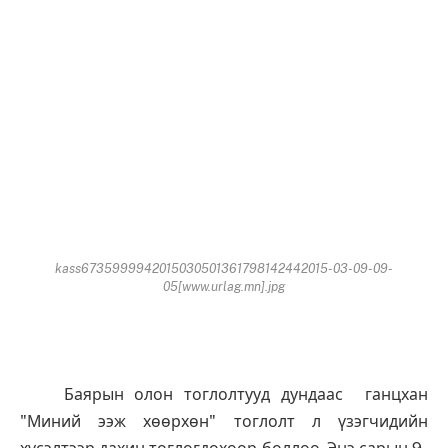
kass6735999942015030501361798142442015-03-09-09-
05[www.urlag.mn].jpg
Баярын олон тоглолтууд дундаас ганцхан
"Миний ээж хөөрхөн" тоглолт л үзэгчидийн