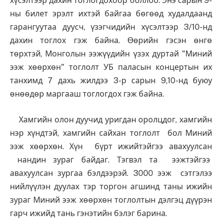
хүсэлтээр дахин тоглогдохоор боллоо. Энэ сарын 9-
ны билет эрэлт ихтэй байгаа бөгөөд худалдаанд
гарангуутаа дуусч, үзэгчидийн хүсэлтээр 3/10-нд
дахин тоглох гэж байна. Өөрийн гэсэн өнгө
төрхтэй, Монголын ээжүүдийн үзэх дуртай "Миний
ээж хөөрхөн" тоглолт УБ паласын концертын их
танхимд 7 дахь жилдээ 3-р сарын 9,10-нд буюу
өнөөдөр маргааш тоглогдох гэж байна.
Хамгийн олон дуучид уригдан оролцдог, хамгийн
нэр хүндтэй, хамгийн сайхан тоглолт бол Миний
ээж хөөрхөн. Хүн бүрт ижийтэйгээ авахуулсан
нандин зураг байдаг. Тэгвэл та ээжтэйгээ
авахуулсан зургаа бэлдээрэй. 3000 ээж сэтгэлээ
нийлүүлэн дуулах тэр торгон агшинд таны ижийн
зураг Миний ээж хөөрхөн тоглолтын дэлгэц дүүрэн
гарч ижийд тань гэнэтийн бэлэг барина.