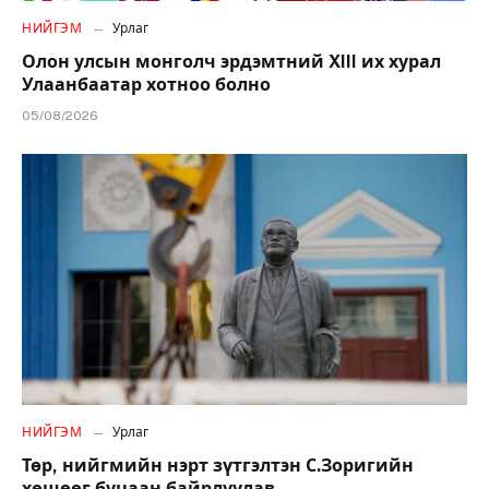
НИЙГЭМ
Урлаг
Олон улсын монголч эрдэмтний XIII их хурал
Улаанбаатар хотноо болно
05/08/2026
НИЙГЭМ
Урлаг
Төр, нийгмийн нэрт зүтгэлтэн С.Зоригийн
хөшөөг буцаан байрлуулав