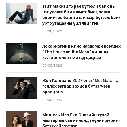
Тэйт МакРэй “Уран бүтээлч байх нь
нэг удаагийн амжилт биш, харин
өөрийгөө байнга шинээр бүтээж байх
урт хугацааны үйл явц” гэв
06/08/2026
Локарногийн кино наадамд өрсөлдөх
“The House on the Moon” киноны
хэсгийг олон нийтэд цацлаа
06/08/2026
Жон Галлиано 2027 оны “Met Gala”-д
голлох загвар зохион бүтээгчээр
оролцоно
06/08/2026
Мишель Йео Ёко Оногийн тухай
намтарчилсан кинонд түүний дүрийг
бүтээхийг хүсдэг