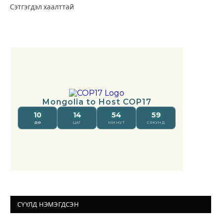
Сэтгэгдэл хаалттай
СҮҮЛД НЭМЭГДСЭН