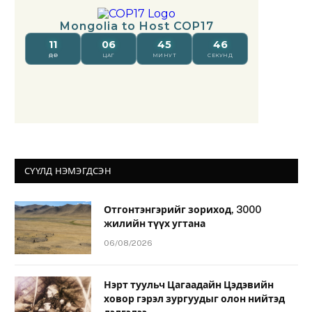
СҮҮЛД НЭМЭГДСЭН
Отгонтэнгэрийг зориход, 3000
жилийн түүх угтана
06/08/2026
Нэрт туульч Цагаадайн Цэдэвийн
ховор гэрэл зургуудыг олон нийтэд