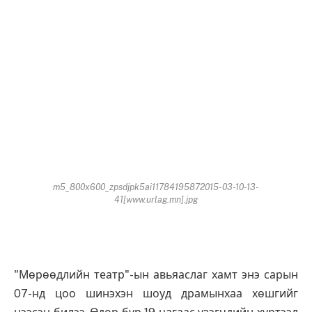
m5_800x600_zpsdjpk5ai11784195872015-03-10-13-
41[www.urlag.mn].jpg
"Мөрөөдлийн театр"-ын авьяаслаг хамт энэ сарын
07-нд цоо шинэхэн шоуд драмынхаа хөшгийг