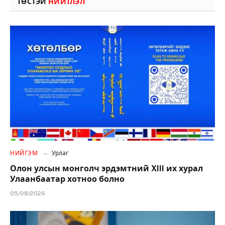
ТӨСТЭЙ
НИЙТЛЭЛ
НИЙГЭМ
Урлаг
Олон улсын монголч эрдэмтний XIII их хурал
Улаанбаатар хотноо болно
05/08/2026