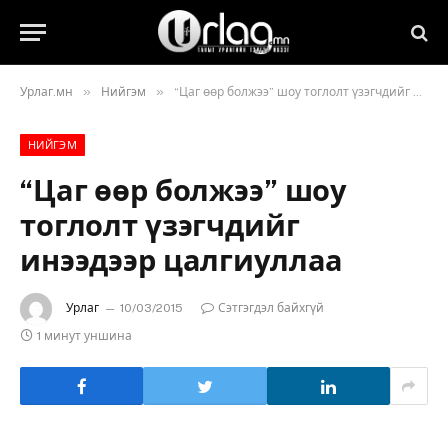
»
»
Урлаг.мн
Нийгэм
“Цаг өөр болжээ” шоу тоглолт үзэгчдийг инээдээр цалгиуллаа
НИЙГЭМ
“Цаг өөр болжээ” шоу
тоглолт үзэгчдийг
инээдээр цалгиуллаа
Урлаг
10/03/2015
Сэтгэгдэл байхгүй
1 минут уншина