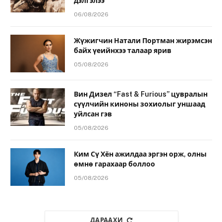
дэлгэлээ
06/08/2026
Жүжигчин Натали Портман жирэмсэн
байх үеийнхээ талаар ярив
05/08/2026
Вин Дизел “Fast & Furious” цувралын
сүүлчийн киноны зохиолыг уншаад
уйлсан гэв
05/08/2026
Ким Сү Хён ажилдаа эргэн орж, олны
өмнө гарахаар боллоо
05/08/2026
ДАРААХИ