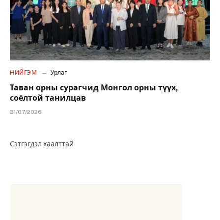
НИЙГЭМ
Урлаг
Таван орны сурагчид Монгол орны түүх,
соёлтой танилцав
31/07/2026
Сэтгэгдэл хаалттай