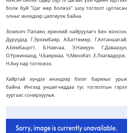
нээсэн билээ. Өдөр бүр 19 цагаас үзэгчдийн хүртээл
болж буй "Цаг өөр болжээ" шоу тоглолт цугласан
олныг инээдээр цалгиулж байна.
Зохиолч Папаян, ерөнхий найруулагч Бен жонсон,
Дүрүүдэд Г.Эрхэмбаяр, А.Баттөмөр, Г.Алтаншагай,
А.Бямбацогт, Б.Навчаа, Э.Намуун, Г.Даваазул,
О.Үржинханд, Ч.Баярмаа, Ч.Мөнхбат, Е.Лхагвадорж,
Н.Ану нар тогложээ.
Хайртай хүндээ инээдээр бэлэг барихыг урьж
байна. Ингээд уншигчиддаа тус тоглолтын гэрэл
зургаас сонирхуулья.