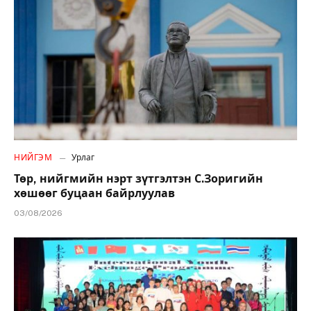
НИЙГЭМ
Урлаг
Төр, нийгмийн нэрт зүтгэлтэн С.Зоригийн
хөшөөг буцаан байрлуулав
03/08/2026