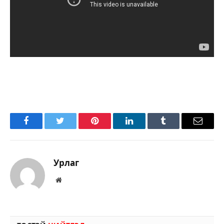
Facebook
Twitter
Pinterest
LinkedIn
Tumblr
Имэйл
Урлаг
Вэбсайт