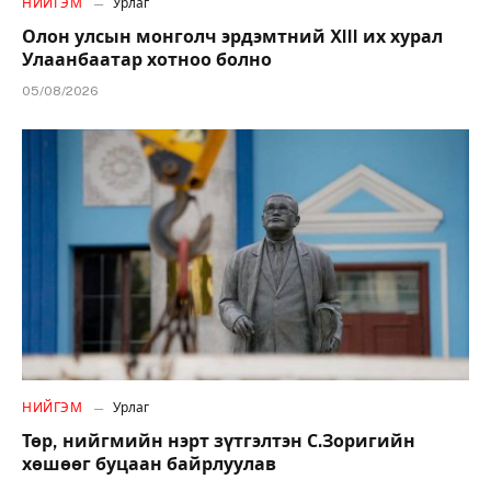
НИЙГЭМ
Урлаг
Олон улсын монголч эрдэмтний XIII их хурал
Улаанбаатар хотноо болно
05/08/2026
НИЙГЭМ
Урлаг
Төр, нийгмийн нэрт зүтгэлтэн С.Зоригийн
хөшөөг буцаан байрлуулав