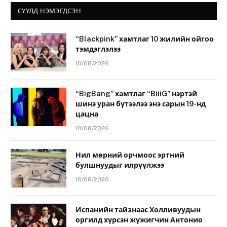
СҮҮЛД НЭМЭГДСЭН
“Blackpink” хамтлаг 10 жилийн ойгоо
тэмдэглэлээ
10/08/2026
“BigBang” хамтлаг “BiiiG” нэртэй
шинэ уран бүтээлээ энэ сарын 19-нд
цацна
10/08/2026
Нил мөрний орчмоос эртний
булшнуудыг илрүүлжээ
10/08/2026
Испанийн тайзнаас Холливуудын
оргилд хүрсэн жүжигчин Антонио