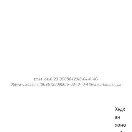
smile_day012313568642013-04-01-10-
05[www.urlag.mn]8695723092015-03-16-10-41[www.urlag.mn].jpg
Хэдх
эн
хоно