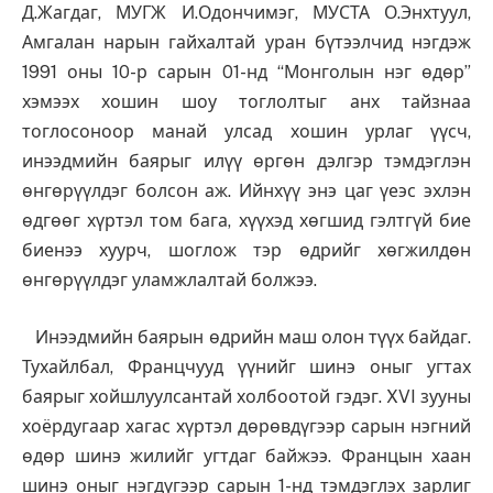
Д.Жагдаг, МУГЖ И.Одончимэг, МУСТА О.Энхтуул,
Амгалан нарын гайхалтай уран бүтээлчид нэгдэж
1991 оны 10-р сарын 01-нд “Монголын нэг өдөр”
хэмээх хошин шоу тоглолтыг анх тайзнаа
тоглосоноор манай улсад хошин урлаг үүсч,
инээдмийн баярыг илүү өргөн дэлгэр тэмдэглэн
өнгөрүүлдэг болсон аж. Ийнхүү энэ цаг үеэс эхлэн
өдгөөг хүртэл том бага, хүүхэд хөгшид гэлтгүй бие
биенээ хуурч, шоглож тэр өдрийг хөгжилдөн
өнгөрүүлдэг уламжлалтай болжээ.
Инээдмийн баярын өдрийн маш олон түүх байдаг.
Тухайлбал, Францчууд үүнийг шинэ оныг угтах
баярыг хойшлуулсантай холбоотой гэдэг. XVI зууны
хоёрдугаар хагас хүртэл дөрөвдүгээр сарын нэгний
өдөр шинэ жилийг угтдаг байжээ. Францын хаан
шинэ оныг нэгдүгээр сарын 1-нд тэмдэглэх зарлиг