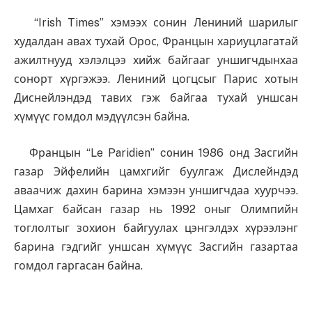
“Irish Times” хэмээх сонин Лениний шарилыг
худалдан авах тухай Орос, Францын хариуцлагатай
ажилтнууд хэлэлцээ хийж байгааг уншигчдынхаа
сонорт хүргэжээ. Лениний цогцсыг Парис хотын
Диснейлэндэд тавих гэж байгаа тухай уншсан
хүмүүс гомдол мэдүүлсэн байна.
Францын “Le Paridien” coнин 1986 онд Засгийн
газар Эйфелийн цамхгийг буулгаж Дислейндэд
аваачиж дахин барина хэмээн уншигчдаа хуурчээ.
Цамхаг байсан газар нь 1992 оныг Олимпийн
тоглолтыг зохион байгуулах цэнгэлдэх хүрээлэнг
барина гэдгийг уншсан хүмүүс Засгийн газартаа
гомдол гаргасан байна.