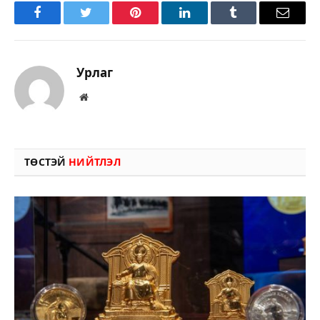
Facebook
Twitter
Pinterest
LinkedIn
Tumblr
Имэйл
Урлаг
Вэбсайт
ТӨСТЭЙ
НИЙТЛЭЛ