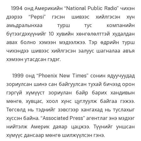
1994 онд Америкийн “National Public Radio” чихэн
дээрээ “Pepsi” гэсэн шивээс хийлгэсэн хүн
амьдралынхаа турш тус компанийн
бүтээгдэхүүнийг 10 хувийн хөнгөлөлттэй худалдан
авах болно хэмээн мэдээлжээ. Тэр өдрийн турш
чихэндээ шивээс хийлгэсэн залуус шагналаа авъя
хэмээн утасдсан гэдэг.
1999 онд “Phoenix New Times” сонин ядуучуудад
зориулсан шинэ сан байгуулсан тухай бичээд орон
гэргүй хүмүүст зориулан байр барих хандивын
мөнгө, хувцас, хоол хүнс цуглуулж байгаа гэжээ.
Төгсөлд нь тэднийг зэвсгээр хангахад нь туслахыг
хүссэн байна. “Associated Press” агентлаг энэ мэдээг
нийтэлж Америк даяар цацжээ. Түүнийг уншсан
хүмүүс дансаар мөнгө шилжүүлсэн гэнэ.