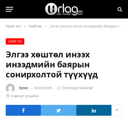
»
»
Урлаг.мн
Нийгэм
Элгээ хөштөл инээх инээдмийн баярын сонирхолтой түүхүүд
НИЙГЭМ
Элгээ хөштөл инээх
инээдмийн баярын
сонирхолтой түүхүүд
Урлаг
16/03/2015
Сэтгэгдэл байхгүй
3 минут уншина