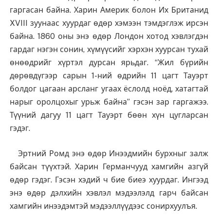
гаргасан байна. Харин Америк болон Их Британид
XVIII зуунаас хуурдаг өдөр хэмээн тэмдэглэж ирсэн
байна. 1860 оны энэ өдөр Лондон хотод хэвлэгдэн
гардаг нэгэн сонин, хүмүүсийг хэрхэн хуурсан тухай
өнөөдрийг хүртэл дурсан ярьдаг. “Жил бүрийн
дөрөвдүгээр сарын 1-ний өдрийн 11 цагт Тауэрт
болдог цагаан арсланг угаах ёслолд ноёд, хатагтай
нарыг оролцохыг урьж байна” гэсэн зар гаргажээ.
Түүний дагуу 11 цагт Тауэрт бөөн хүн цугларсан
гэдэг.
Эртний Ромд энэ өдөр Инээдмийн бурхныг залж
байсан түүхтэй. Харин Германчууд хамгийн азгүй
өдөр гэдэг. Гэсэн хэдий ч бие биеэ хуурдаг. Ингээд
энэ өдөр дэлхийн хэвлэл мэдээлэлд гарч байсан
хамгийн инээдэмтэй мэдээллүүдээс сонирхуулъя.