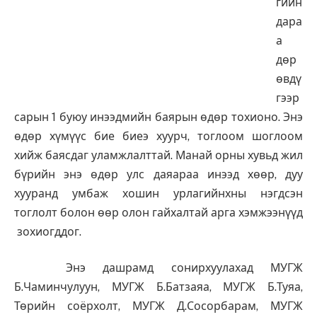
гийн
дара
а
дөр
өвдү
гээр
сарын 1 буюу инээдмийн баярын өдөр тохионо. Энэ
өдөр хүмүүс бие биеэ хуурч, тоглоом шоглоом
хийж баясдаг уламжлалттай. Манай орны хувьд жил
бүрийн энэ өдөр улс даяараа инээд хөөр, дуу
хууранд умбаж хошин урлагийнхны нэгдсэн
тоглолт болон өөр олон гайхалтай арга хэмжээнүүд
зохиогддог.
Энэ дашрамд сонирхуулахад МУГЖ
Б.Чаминчулуун, МУГЖ Б.Батзаяа, МУГЖ Б.Туяа,
Төрийн соёрхолт, МУГЖ Д.Сосорбарам, МУГЖ