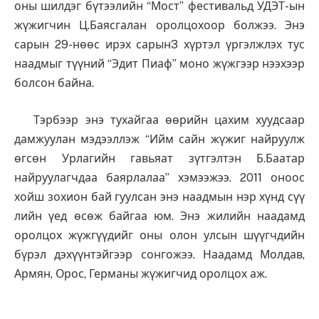
оны шилдэг бүтээлийн “Мост” фестивальд УДЭТ-ын
жүжигчин Ц.Баясгалан оролцохоор болжээ. Энэ
сарын 29-нөөс ирэх сарын3 хүртэл үргэлжлэх тус
наадмыг түүний “Эдит Пиаф” моно жүжгээр нээхээр
болсон байна.
Тэрбээр энэ тухайгаа өөрийн цахим хуудсаар
дамжуулан мэдээллэж “Ийм сайн жүжиг найруулж
өгсөн Урлагийн гавьяат зүтгэлтэн Б.Баатар
найруулагчдаа баярлалаа” хэмээжээ. 2011 оноос
хойш зохион бай гуулсан энэ наадмын нэр хүнд сүү
лийн үед өсөж байгаа юм. Энэ жилийн наадамд
оролцох жүжгүүдийг оны олон улсын шүүгчдийн
бүрэл дэхүүнтэйгээр сонгожээ. Наадамд Молдав,
Армян, Орос, Германы жүжигчид оролцох аж.