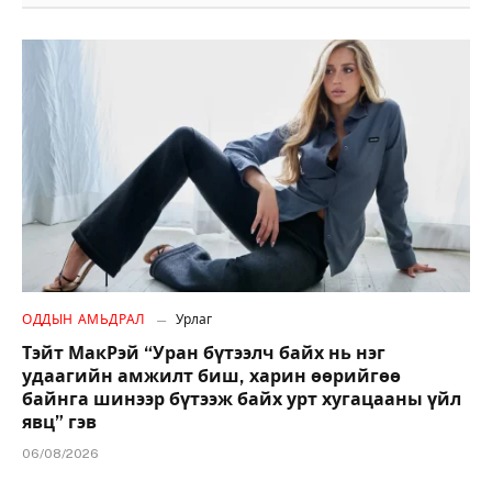
ОДДЫН АМЬДРАЛ
Урлаг
Тэйт МакРэй “Уран бүтээлч байх нь нэг
удаагийн амжилт биш, харин өөрийгөө
байнга шинээр бүтээж байх урт хугацааны үйл
явц” гэв
06/08/2026