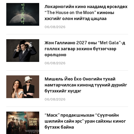
Локарногийн кино наадамд өрсөлдөх
“The House on the Moon” киноны
хэсгийг олон нийтэд цацлаа
06/08/2026
Жон Галлиано 2027 оны “Met Gala”-д
голлох загвар зохион бүтээгчээр
оролцоно
06/08/2026
Мишель Йео Ёко Оногийн тухай
намтарчилсан кинонд түүний дүрийг
бүтээхийг хүсдэг
06/08/2026
“Маск” продакшныхан “Сүүлчийн
шилийн сайн эрс” уран сайхны киног
бүтээж байна