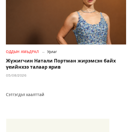
ОДДЫН АМЬДРАЛ
Урлаг
Жүжигчин Натали Портман жирэмсэн байх
үеийнхээ талаар ярив
05/08/2026
Сэтгэгдэл хаалттай