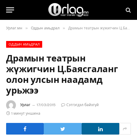
»
»
Урлаг.мн
Оддын амьдрал
Драмын театрын жүжигчин Ц.Баясгаланг олон улсын наадамд урьжээ
ОДДЫН АМЬДРАЛ
Драмын театрын
жүжигчин Ц.Баясгаланг
олон улсын наадамд
урьжээ
Урлаг
17/03/2015
Сэтгэгдэл байхгүй
1 минут уншина