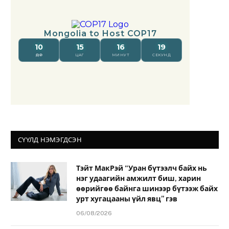
СҮҮЛД НЭМЭГДСЭН
Тэйт МакРэй “Уран бүтээлч байх нь
нэг удаагийн амжилт биш, харин
өөрийгөө байнга шинээр бүтээж байх
урт хугацааны үйл явц” гэв
06/08/2026