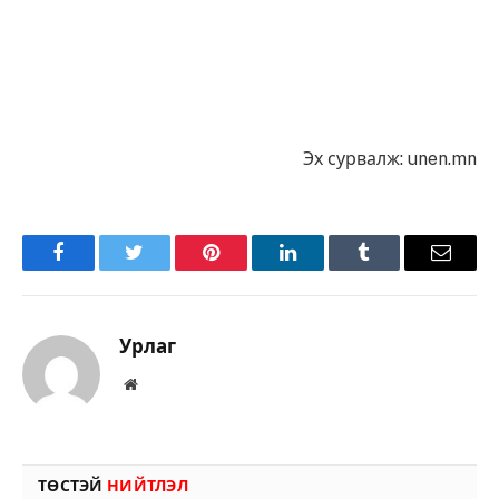
Эх сурвалж: unen.mn
Facebook
Twitter
Pinterest
LinkedIn
Tumblr
Имэйл
Урлаг
Вэбсайт
ТӨСТЭЙ
НИЙТЛЭЛ