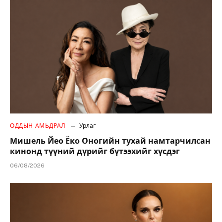
ОДДЫН АМЬДРАЛ
Урлаг
Мишель Йео Ёко Оногийн тухай намтарчилсан
кинонд түүний дүрийг бүтээхийг хүсдэг
06/08/2026