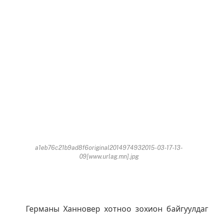
a1eb76c21b9ad8f6original2014974932015-03-17-13-
09[www.urlag.mn].jpg
Германы Ханновер хотноо зохион байгуулдаг