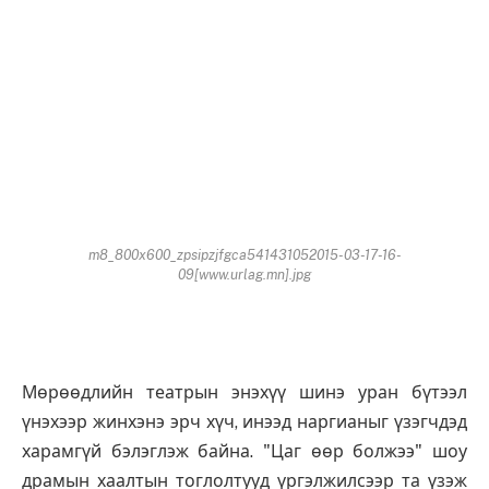
m8_800x600_zpsipzjfgca541431052015-03-17-16-
09[www.urlag.mn].jpg
Мөрөөдлийн театрын энэхүү шинэ уран бүтээл
үнэхээр жинхэнэ эрч хүч, инээд наргианыг үзэгчдэд
харамгүй бэлэглэж байна. "Цаг өөр болжээ" шоу
драмын хаалтын тоглолтууд үргэлжилсээр та үзэж