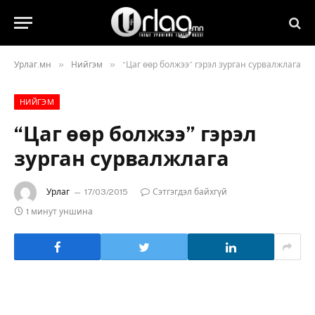
»
»
Урлаг.мн
Нийгэм
“Цаг өөр болжээ” гэрэл зурган сурвалжлага
НИЙГЭМ
“Цаг өөр болжээ” гэрэл
зурган сурвалжлага
Урлаг
17/03/2015
Сэтгэгдэл байхгүй
1 минут уншина