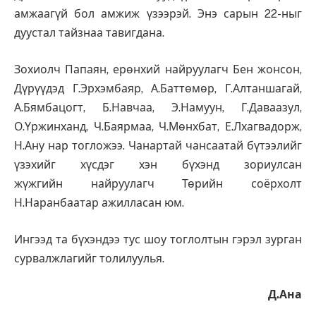
амжаагүй бол амжиж үзээрэй. Энэ сарын 22-ныг
дуустал тайзнаа тавигдана.
Зохиолч Папаян, ерөнхий найруулагч Бен жонсон,
Дүрүүдэд Г.Эрхэмбаяр, А.Баттөмөр, Г.Алтаншагай,
А.Бямбацогт, Б.Навчаа, Э.Намуун, Г.Даваазул,
О.Үржинханд, Ч.Баярмаа, Ч.Мөнхбат, Е.Лхагвадорж,
Н.Ану нар тогложээ. Чанартай чансаатай бүтээлийг
үзэхийг хүсдэг хэн бүхэнд зориулсан
жүжгийн найруулагч Төрийн соёрхолт
Н.Наранбаатар ажилласан юм.
Ингээд та бүхэндээ тус шоу тоглолтын гэрэл зурган
сурвалжлагийг толилуулья.
Д.Ана