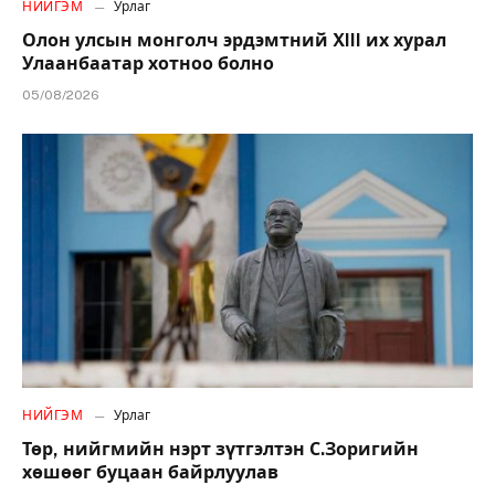
НИЙГЭМ
Урлаг
Олон улсын монголч эрдэмтний XIII их хурал
Улаанбаатар хотноо болно
05/08/2026
НИЙГЭМ
Урлаг
Төр, нийгмийн нэрт зүтгэлтэн С.Зоригийн
хөшөөг буцаан байрлуулав