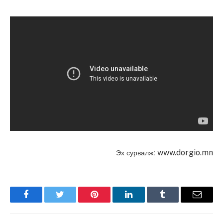
Эх сурвалж:
www.dorgio.mn
Facebook
Twitter
Pinterest
LinkedIn
Tumblr
Имэйл