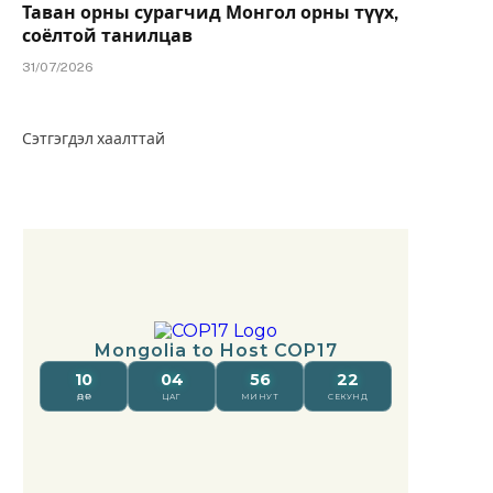
Таван орны сурагчид Монгол орны түүх,
соёлтой танилцав
31/07/2026
Сэтгэгдэл хаалттай