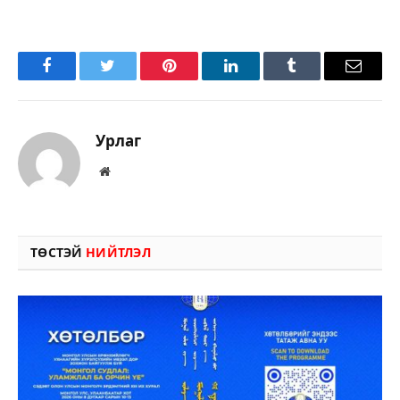
Facebook
Twitter
Pinterest
LinkedIn
Tumblr
Имэйл
Урлаг
Вэбсайт
ТӨСТЭЙ
НИЙТЛЭЛ