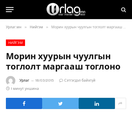
»
»
Урлаг.мн
Нийгэм
Морин хуурын чуулгын тоглолт маргааш тоглоно
НИЙГЭМ
Морин хуурын чуулгын
тоглолт маргааш тоглоно
Урлаг
18/03/2015
Сэтгэгдэл байхгүй
1 минут уншина