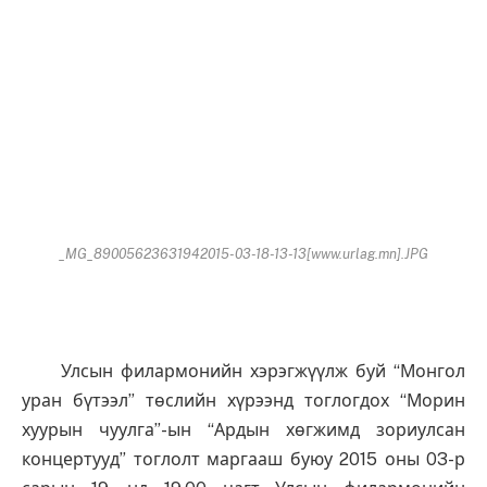
_MG_89005623631942015-03-18-13-13[www.urlag.mn].JPG
Улсын филармонийн хэрэгжүүлж буй “Монгол
уран бүтээл” төслийн хүрээнд тоглогдох “Морин
хуурын чуулга”-ын “Ардын хөгжимд зориулсан
концертууд” тоглолт маргааш буюу 2015 оны 03-р