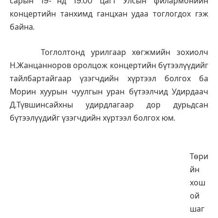
сарын 19- нд 19.00 цагт Улсын филармонийн
концертийн танхимд ганцхан удаа тоглогдох гэж
байна.
Тоглолтонд урилгаар хөгжмийн зохиолч
Н.Жанцанноров оролцож концертийн бүтээлүүдийг
тайлбартайгаар үзэгчдийн хүртээл болгох ба
Морин хуурын чуулгын уран бүтээлчид Удирдаач
Д.Түвшинсайхны удирдлагаар дор дурьдсан
бүтээлүүдийг үзэгчдийн хүртээл болгох юм.
Төри
йн
хош
ой
шаг