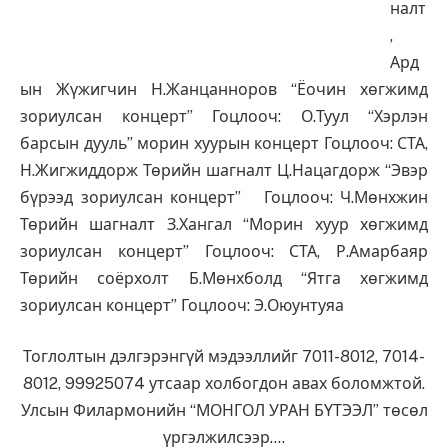
налт
,
Ард
ын Жүжигчин Н.Жанцанноров “Ёочин хөгжимд
зориулсан концерт” Гоцлооч: О.Туул “Хэрлэн
барсын дууль” морин хуурын концерт Гоцлооч: СТА,
Н.Жигжиддорж Төрийн шагналт Ц.Нацагдорж “Эвэр
бүрээд зориулсан концерт” Гоцлооч: Ч.Мөнхжин
Төрийн шагналт З.Хангал “Морин хуур хөгжимд
зориулсан концерт” Гоцлооч: СТА, Р.Амарбаяр
Төрийн соёрхолт Б.Мөнхболд “Ятга хөгжимд
зориулсан концерт” Гоцлооч: Э.Оюунтуяа
Тоглолтын дэлгэрэнгүй мэдээллийг 7011-8012, 7014-
8012, 99925074 утсаар холбогдон авах боломжтой.
Улсын Филармонийн “МОНГОЛ УРАН БҮТЭЭЛ” төсөл
үргэлжилсээр….