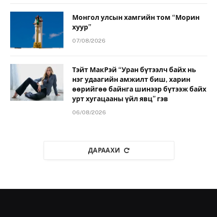
Монгол улсын хамгийн том “Морин
хуур”
07/08/2026
Тэйт МакРэй “Уран бүтээлч байх нь
нэг удаагийн амжилт биш, харин
өөрийгөө байнга шинээр бүтээж байх
урт хугацааны үйл явц” гэв
06/08/2026
ДАРААХИ