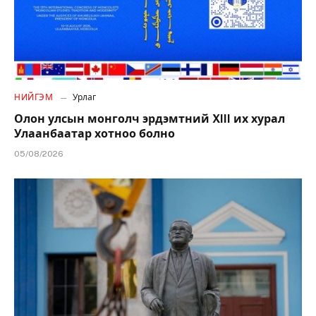
НИЙГЭМ
Урлаг
Олон улсын монголч эрдэмтний XIII их хурал
Улаанбаатар хотноо болно
05/08/2026