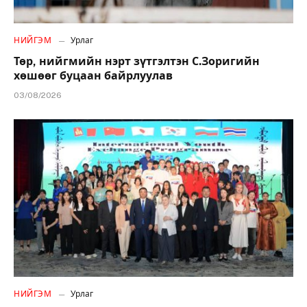
НИЙГЭМ
Урлаг
Төр, нийгмийн нэрт зүтгэлтэн С.Зоригийн
хөшөөг буцаан байрлуулав
03/08/2026
НИЙГЭМ
Урлаг