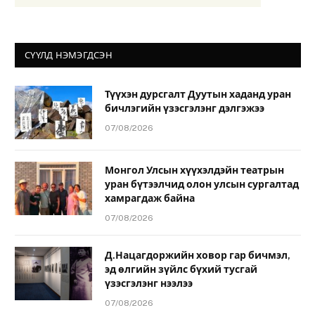
СҮҮЛД НЭМЭГДСЭН
Түүхэн дурсгалт Дуутын хаданд уран
бичлэгийн үзэсгэлэнг дэлгэжээ
07/08/2026
Монгол Улсын хүүхэлдэйн театрын
уран бүтээлчид олон улсын сургалтад
хамрагдаж байна
07/08/2026
Д.Нацагдоржийн ховор гар бичмэл,
эд өлгийн зүйлс бүхий тусгай
үзэсгэлэнг нээлээ
07/08/2026