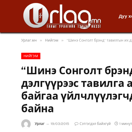
Дуу 
»
»
Урлаг.мн
Нийгэм
“Шинэ Сонголт брэнд” тавилгын их д
НИЙГЭМ
“Шинэ Сонголт брэн
дэлгүүрээс тавилга 
байгаа үйлчлүүлэгч
байна
Урлаг
19/03/2015
Сэтгэгдэл байхгүй
1 мину