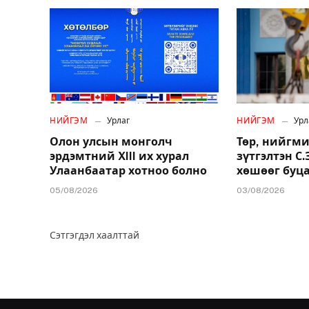
НИЙГЭМ
Урлаг
НИЙГЭМ
Урл
Олон улсын монголч
Төр, нийгми
эрдэмтний XIII их хурал
зүтгэлтэн С
Улаанбаатар хотноо болно
хөшөөг буц
05/08/2026
03/08/2026
Сэтгэгдэл хаалттай