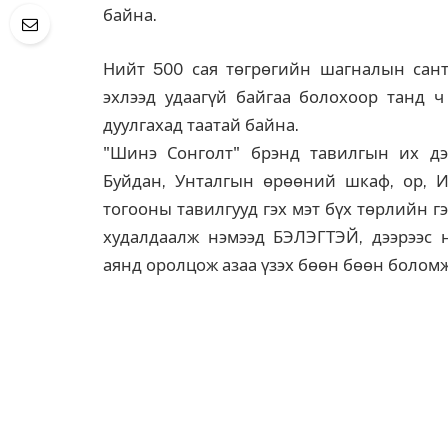
байна.
Нийт 500 сая төгрөгийн шагналын санта
эхлээд удаагүй байгаа болохоор танд ч
дуулгахад таатай байна.
"Шинэ Сонголт" брэнд тавилгын их дэл
Буйдан, Унталгын өрөөний шкаф, ор,
тогооны тавилгууд гэх мэт бүх төрлийн 
худалдаалж нэмээд БЭЛЭГТЭЙ, дээрээс н
аянд оролцож азаа үзэх бөөн бөөн болом