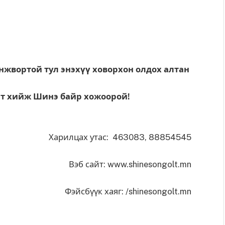
онжвортой тул энэхүү ховорхон олдох алтан
т хийж Шинэ байр хожоорой!
Харилцах утас: 463083, 88854545
Вэб сайт: www.shinesongolt.mn
Фэйсбүүк хаяг: /shinesongolt.mn