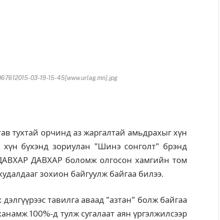
7612015-03-19-15-45[www.urlag.mn].jpg
 тав тухтай орчинд аз жаргалтай амьдрахыг хүн
г хүн бүхэнд зориулан "Шинэ сонголт" брэнд
 ДАВХАР ДАВХАР боломж олгосон хамгийн том
далдааг зохион байгуулж байгаа билээ.
 дэлгүүрээс тавилга аваад "азтан" болж байгаа
 ханамж 100%-д тулж сугалаат аян үргэлжилсээр