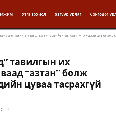
хөгжим
Утга зохиол
Язгуур урлаг
Сонгодог ур
элгүүрээс тавилга аваад “азтан” болж байгаа үйлчлүүлэгчдийн цуваа тасра
д” тавилгын их
аваад “азтан” болж
дийн цуваа тасрахгүй
т уншина