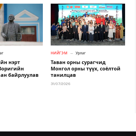
аг
НИЙГЭМ
Урлаг
йн нэрт
Таван орны сурагчид
.Зоригийн
Монгол орны түүх, соёлтой
аан байрлуулав
танилцав
31/07/2026