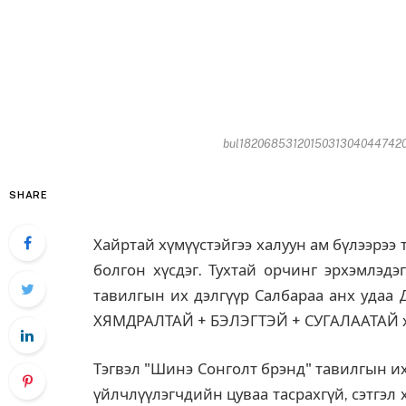
bul182068531201503130404474206
SHARE
Хайртай хүмүүстэйгээ халуун ам бүлээрээ
болгон хүсдэг. Тухтай орчинг эрхэмлэдэ
тавилгын их дэлгүүр Салбараа анх удаа
ХЯМДРАЛТАЙ + БЭЛЭГТЭЙ + СУГАЛААТАЙ ху
Тэгвэл "Шинэ Сонголт брэнд" тавилгын их
үйлчлүүлэгчдийн цуваа тасрахгүй, сэтгэл