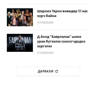
Шарлиз Терон өнөөдөр 51 нас
хүрч байна
07/08/2026
Д.Болд “Баярлалаа” шинэ
уран бүтээлээ сонсогчдодоо
хүргэлээ
07/08/2026
ДАРААХИ