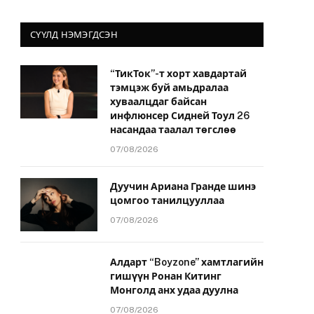
СҮҮЛД НЭМЭГДСЭН
“ТикТок”-т хорт хавдартай
тэмцэж буй амьдралаа
хуваалцдаг байсан
инфлюнсер Сидней Тоул 26
насандаа таалал төгслөө
07/08/2026
Дуучин Ариана Гранде шинэ
цомгоо танилцууллаа
07/08/2026
Алдарт “Boyzone” хамтлагийн
гишүүн Ронан Китинг
Монголд анх удаа дуулна
07/08/2026