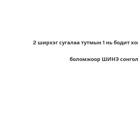
2 ширхэг сугалаа тутмын 1 нь бодит х
боломжоор ШИНЭ сонгол