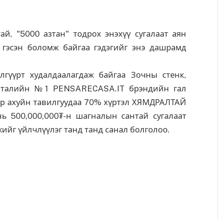
й, "5000 азтан" тодрох энэхүү сугалаат аян
 гэсэн боломж байгаа гэдэгийг энэ дашрамд
гүүрт худалдаалагдаж байгаа Зочны стенк,
 Италийн №1 PENSARECASA.IT брэндийн гал
гэр ахуйн тавилгуудаа 70% хүртэл ХЯМДРАЛТАЙ
ь 500,000,000₮-н шагналын сантай сугалаат
жийг үйлчлүүлэг танд танд санал болголоо.