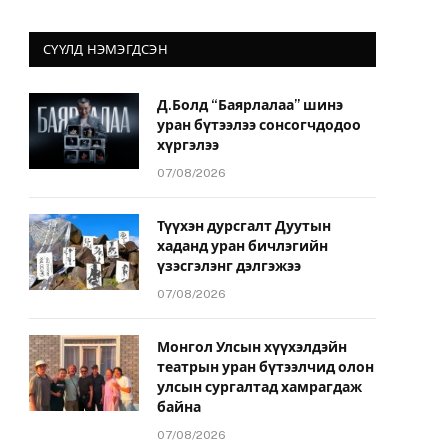
СҮҮЛД НЭМЭГДСЭН
Д.Болд “Баярлалаа” шинэ
уран бүтээлээ сонсогчдодоо
хүргэлээ
07/08/2026
Түүхэн дурсгалт Дуутын
хаданд уран бичлэгийн
үзэсгэлэнг дэлгэжээ
07/08/2026
Монгол Улсын хүүхэлдэйн
театрын уран бүтээлчид олон
улсын сургалтад хамрагдаж
байна
07/08/2026