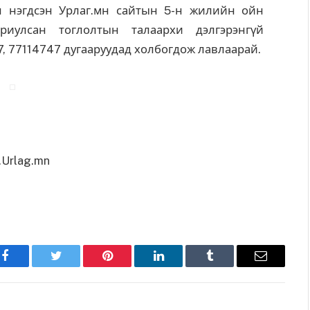
н нэгдсэн Урлаг.мн сайтын 5-н жилийн ойн
риулсан тоглолтын талаархи дэлгэрэнгүй
, 77114747 дугааруудад холбогдож лавлаарай.
Urlag.mn
Facebook
Twitter
Pinterest
LinkedIn
Tumblr
Имэйл