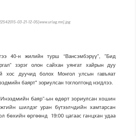
542015-03-21-12-05[www.urlag.mn].jpg
гээ 40-н жилийн турш “Вансэмбэрүү”, ”Бид
аргал” зэрэг олон сайхан уянгат хайрын дуу
ай хос дуучид болох Монгол улсын гавъяат
ээдмийн баярт" зориулсан тоглолтонд нэгдлээ.
 “Инээдмийн баяр”-ын өдөрт зориулсан хошин
бүжгийн шилдэг уран бүтээлчдийн хамтарсан
л бөхийн өргөөнд 19:00 цагаас ганцхан удаа