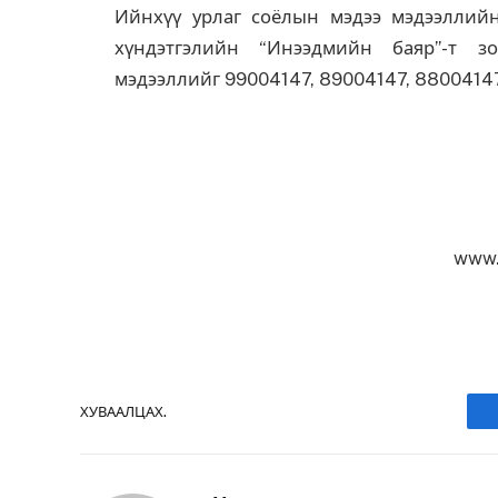
Ийнхүү урлаг соёлын мэдээ мэдээллий
хүндэтгэлийн “Инээдмийн баяр”-т зо
мэдээллийг 99004147, 89004147, 88004147
www.
ХУВААЛЦАХ.