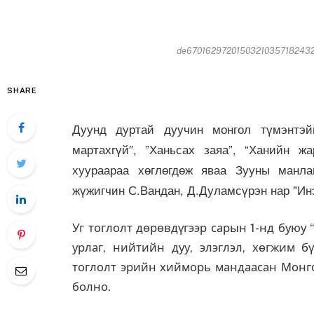
de670162972015032103571824322
SHARE
Дуунд дуртай дуучин монгол түмэнтэй
мартахгүй″, ”Ханьсах заяа”, “Ханийн ж
хуураараа хөглөгдөж яваа Зууны манл
жүжигчин С.Вандан, Д.Дуламсүрэн нар "Ин
Уг тоглолт дөрөвдүгээр сарын 1-нд буюу
урлаг, нийтийн дуу, элэглэл, хөгжим 
тоглолт эрийн хийморь мандаасан Монго
болно.