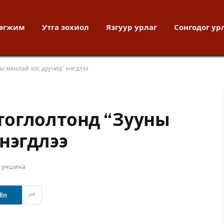
хөгжим
Утга зохиол
Язгуур урлаг
Сонгодог ур
ы манлай хос дуучид” нэгдлээ
тоглолтонд “Зууны
нэгдлээ
т уншина
dIn