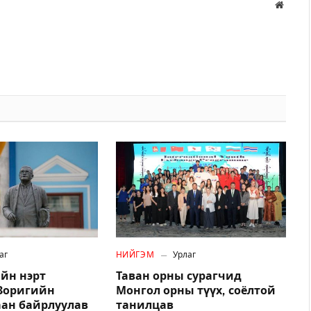
Вэбса
аг
НИЙГЭМ
Урлаг
йн нэрт
Таван орны сурагчид
.Зоригийн
Монгол орны түүх, соёлтой
аан байрлуулав
танилцав