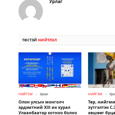
Урлаг
ТӨСТЭЙ
НИЙТЛЭЛ
НИЙГЭМ
Урлаг
НИЙГЭМ
Урл
Олон улсын монголч
Төр, нийгми
эрдэмтний XIII их хурал
зүтгэлтэн С
Улаанбаатар хотноо болно
хөшөөг буц