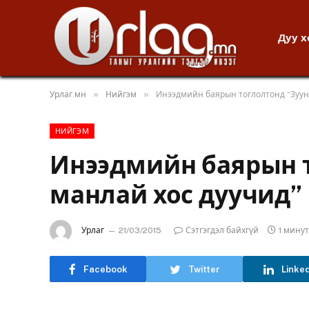
Дуу 
»
»
Урлаг.мн
Нийгэм
Инээдмийн баярын тоглолтонд “Зуун
НИЙГЭМ
Инээдмийн баярын 
манлай хос дуучид” 
Урлаг
21/03/2015
Сэтгэгдэл байхгүй
1 мину
Facebook
Twitter
Linke