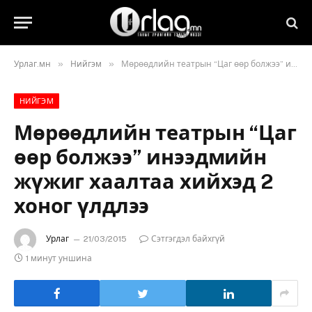
»
»
Урлаг.мн
Нийгэм
Мөрөөдлийн театрын “Цаг өөр болжээ” инээдмийн жүжиг хаалтаа хийхэд 2 хоног үлдлээ
НИЙГЭМ
Мөрөөдлийн театрын “Цаг
өөр болжээ” инээдмийн
жүжиг хаалтаа хийхэд 2
хоног үлдлээ
Урлаг
21/03/2015
Сэтгэгдэл байхгүй
1 минут уншина