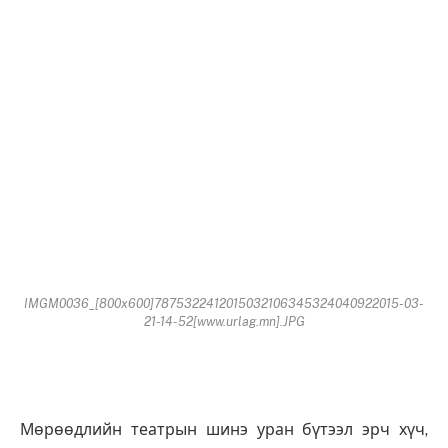
IMGM0036_[800x600]7875322412015032106345324040922015-03-
21-14-52[www.urlag.mn].JPG
Мөрөөдлийн театрын шинэ уран бүтээл эрч хүч,