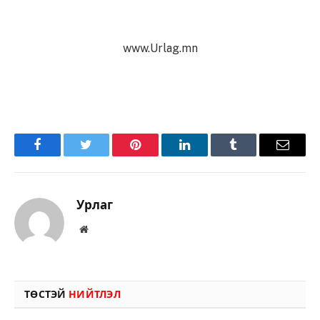
www.Urlag.mn
Facebook
Twitter
Pinterest
LinkedIn
Tumblr
Имэйл
Урлаг
Вэбсайт
ТӨСТЭЙ
НИЙТЛЭЛ