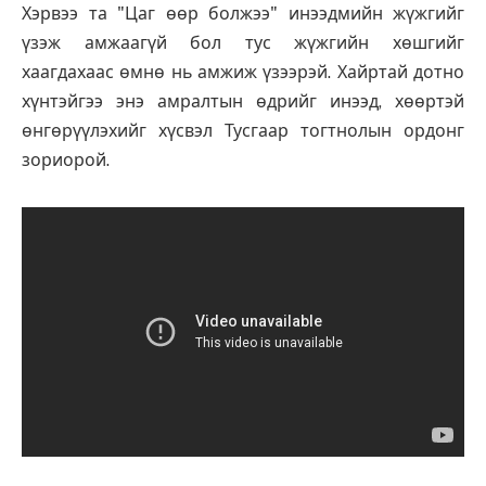
Хэрвээ та "Цаг өөр болжээ" инээдмийн жүжгийг
үзэж амжаагүй бол тус жүжгийн хөшгийг
хаагдахаас өмнө нь амжиж үзээрэй. Хайртай дотно
хүнтэйгээ энэ амралтын өдрийг инээд, хөөртэй
өнгөрүүлэхийг хүсвэл Тусгаар тогтнолын ордонг
зориорой.