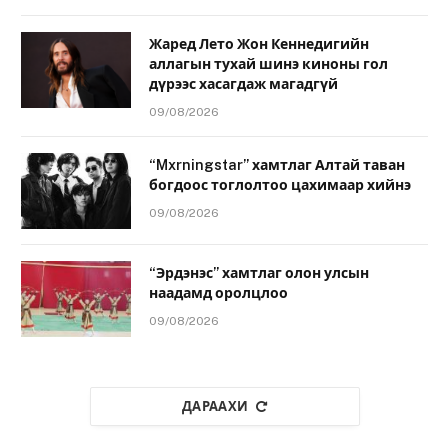
Жаред Лето Жон Кеннедигийн
аллагын тухай шинэ киноны гол
дүрээс хасагдаж магадгүй
09/08/2026
“Mxrningstar” хамтлаг Алтай таван
богдоос тоглолтоо цахимаар хийнэ
09/08/2026
“Эрдэнэс” хамтлаг олон улсын
наадамд оролцлоо
09/08/2026
ДАРААХИ