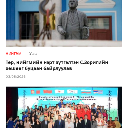
НИЙГЭМ
Урлаг
Төр, нийгмийн нэрт зүтгэлтэн С.Зоригийн
хөшөөг буцаан байрлуулав
03/08/2026