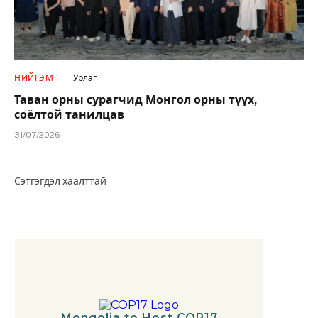
НИЙГЭМ
Урлаг
Таван орны сурагчид Монгол орны түүх,
соёлтой танилцав
31/07/2026
Сэтгэгдэл хаалттай