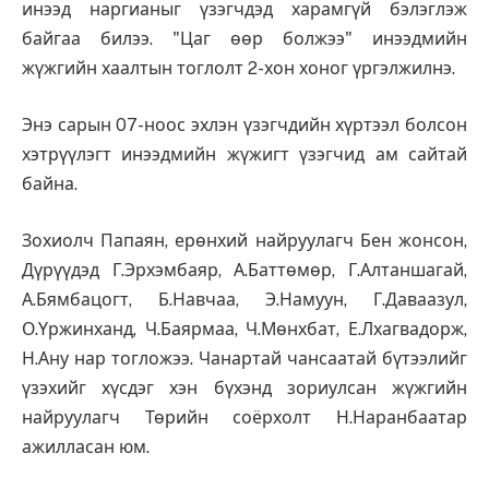
инээд наргианыг үзэгчдэд харамгүй бэлэглэж
байгаа билээ. "Цаг өөр болжээ" инээдмийн
жүжгийн хаалтын тоглолт 2-хон хоног үргэлжилнэ.
Энэ сарын 07-ноос эхлэн үзэгчдийн хүртээл болсон
хэтрүүлэгт инээдмийн жүжигт үзэгчид ам сайтай
байна.
Зохиолч Папаян, ерөнхий найруулагч Бен жонсон,
Дүрүүдэд Г.Эрхэмбаяр, А.Баттөмөр, Г.Алтаншагай,
А.Бямбацогт, Б.Навчаа, Э.Намуун, Г.Даваазул,
О.Үржинханд, Ч.Баярмаа, Ч.Мөнхбат, Е.Лхагвадорж,
Н.Ану нар тогложээ. Чанартай чансаатай бүтээлийг
үзэхийг хүсдэг хэн бүхэнд зориулсан жүжгийн
найруулагч Төрийн соёрхолт Н.Наранбаатар
ажилласан юм.