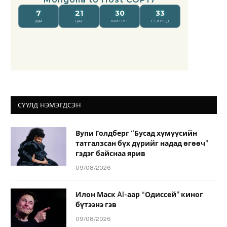
СҮҮЛД НЭМЭГДСЭН
Вупи Голдберг “Бусад хүмүүсийн
татгалзсан бүх дүрийг надад өгөөч”
гэдэг байснаа ярив
09/08/2026
Илон Маск AI-аар “Одиссей” киног
бүтээнэ гэв
09/08/2026