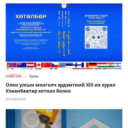
НИЙГЭМ
Урлаг
Олон улсын монголч эрдэмтний XIII их хурал
Улаанбаатар хотноо болно
05/08/2026