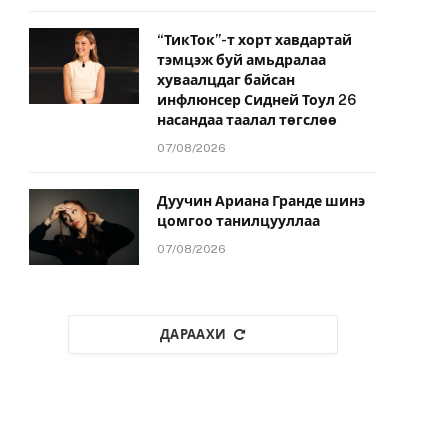
“ТикТок”-т хорт хавдартай
тэмцэж буй амьдралаа
хуваалцдаг байсан
инфлюнсер Сидней Тоул 26
насандаа таалал төгслөө
07/08/2026
Дуучин Ариана Гранде шинэ
цомгоо танилцууллаа
07/08/2026
ДАРААХИ