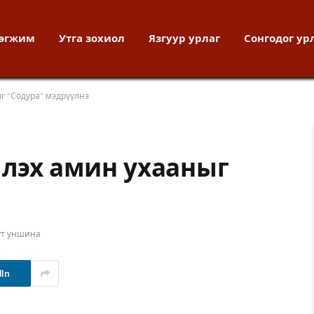
хөгжим
Утга зохиол
Язгуур урлаг
Сонгодог ур
ыг “Содура” мэдрүүлнэ
млэх амин ухааныг
ут уншина
dIn