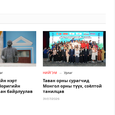
аг
НИЙГЭМ
Урлаг
йн нэрт
Таван орны сурагчид
.Зоригийн
Монгол орны түүх, соёлтой
аан байрлуулав
танилцав
31/07/2026