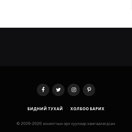
Facebook
Twitter
Instagram
Pinterest
БИДНИЙ ТУХАЙ
ХОЛБОО БАРИХ
© 2009-2026 зохиогчын эрх хуулиар хамгаалагдсан.