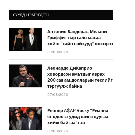
СҮҮЛД НЭМЭГДСЭН
Антонио Бандерас, Мелани
Гриффит нар салснаасаа
хойш “сайн найзууд” хэвээрээ
07/08/2026
Леонардо ДиКаприо
ховордсон амьтдыг аврах
200 сая ам.долларын төслийг
тэргүүлж байна
07/08/2026
Реппер A$AP Rocky “Рианна
яг одоо студид шинэ дуугаа
хийж байгаа” гэв
07/08/2026