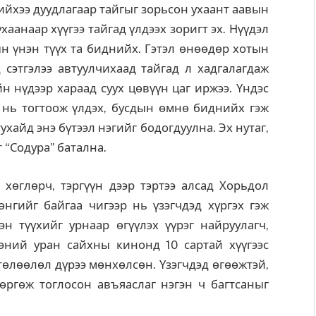
нийхээ дуудлагаар тайгыг зорьсон ухаант аавын
хаанаар хүүгээ тайгад үлдээх зоригт эх. Нүүдэл
ын үнэн түүх та биднийх. Гэтэл өнөөдөр хотын
 сэтгэлээ автуулчихаад тайгад л хадгалагдаж
н нүдээр хараад суух цөвүүн цаг иржээ. Үндэс
р нь тогтоож үлдэх, бусдын өмнө биднийх гэж
хайд энэ бүтээл нэгийг бодогдуулна. Эх нутаг,
г “Содура” батална.
өглөрч, тэргүүн дээр тэртээ алсад Хорьдол
нгийг байгаа чигээр нь үзэгчдэд хүргэх гэж
н түүхийг урнаар өгүүлэх үүрэг найруулагч,
эний уран сайхны кинонд 10 сартай хүүгээс
төлөөлөл дүрээ мөнхөлсөн. Үзэгчдэд өгөөжтэй,
өргөж тоглосон авъяаслаг нэгэн ч багтсаныг