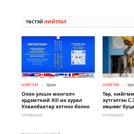
ТӨСТЭЙ
НИЙТЛЭЛ
НИЙГЭМ
Урлаг
НИЙГЭМ
Урл
Олон улсын монголч
Төр, нийгми
эрдэмтний XIII их хурал
зүтгэлтэн С
Улаанбаатар хотноо болно
хөшөөг буц
05/08/2026
03/08/2026