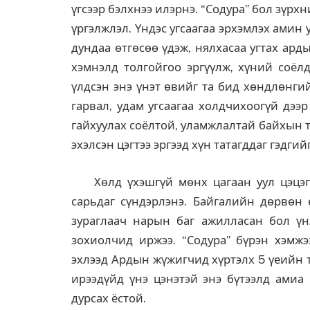
үгсээр бэлхнээ илэрнэ. “Содура” бол зүрх
үргэлжлэл. Үндэс угсаагаа эрхэмлэх амин у
дундаа өтгөсөө үдэж, нялхасаа угтах ард
хэмнэлд толгойгоо эргүүлж, хүний соёлд
үлдсэн энэ үнэт өвийг та бид хөндлөнгий
гарвал, удам угсаагаа холдчихоогүй дээ
гайхуулах соёлтой, уламжлалтай байхын ту
эхэлсэн цэгтээ эргээд хүн татагддаг гэдгий
Хөлд үхэшгүй мөнх цагаан уул цэцэг х
сарьдаг сүндэрлэнэ. Байгалийн дөрвөн ө
зураглаач нарын баг ажилласан бол үнэ
зохиолчид иржээ. “Содура” бүрэн хэмжэ
эхлээд Ардын жүжигчид хүртэлх 5 үеийн 
ирээдүйд үнэ цэнэтэй энэ бүтээлд амиа 
дурсах ёстой.