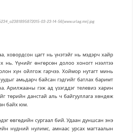
34_o2381895872015-03-23-14-56[www.urlag.mn].jpg
, ховордсон цагт нь үнэтэйг нь мэдэрч хайр
йх нь. Үүнийг өнгөрсөн долоо хоногт нээлтээ
олон хүн ойлгож гарчээ. Хоймор нутагт минь
уудыг амьдарч байсан гэдгийг батлах баримт
а. Арилжааны гэж ад үзэгддэг телевиз харин
йг төрийн данстай аль ч байгууллага хөндөж
ан байх юм.
эдэг өвгөдийн сургаал бий. Удаан дуншсан энэ
дийн нүдний нулимс, амнаас урсах магтаалын