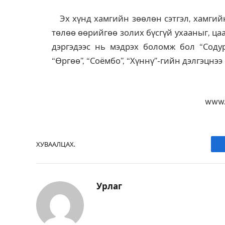
Эх хүнд хамгийн зөөлөн сэтгэл, хамгийн
төлөө өөрийгөө золих бүсгүй ухааныг, ц
дэргэдээс нь мэдрэх боломж бол “Содур
“Өргөө”, “Соёмбо”, “Хүннү”-гийн дэлгэцнээ
www.
ХУВААЛЦАХ.
Урлаг