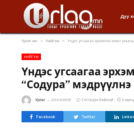
Дуу 
»
»
Урлаг.мн
Нийгэм
Үндэс угсаагаа эрхэмлэх амин ухаан
НИЙГЭМ
Үндэс угсаагаа эрхэ
“Содура” мэдрүүлнэ
Урлаг
23/03/2015
Сэтгэгдэл байхгүй
2 мин
Facebook
Twitter
Linke