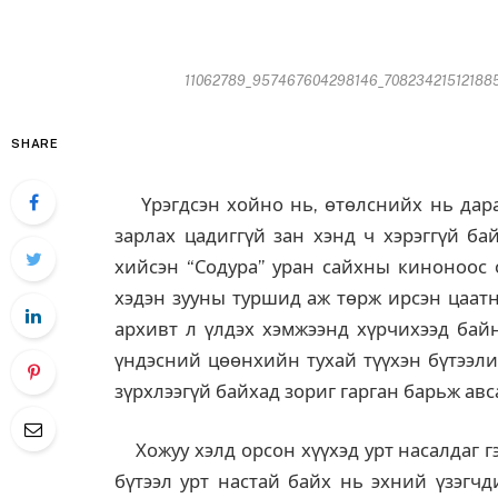
11062789_957467604298146_7082342151218852
SHARE
Үрэгдсэн хойно нь, өтөлснийх нь дараа
зарлах цадиггүй зан хэнд ч хэрэггүй ба
хийсэн “Содура” уран сайхны киноноос 
хэдэн зууны туршид аж төрж ирсэн цаатн
архивт л үлдэх хэмжээнд хүрчихээд байн
үндэсний цөөнхийн тухай түүхэн бүтээли
зүрхлээгүй байхад зориг гарган барьж авс
Хожуу хэлд орсон хүүхэд урт насалдаг г
бүтээл урт настай байх нь эхний үзэгч