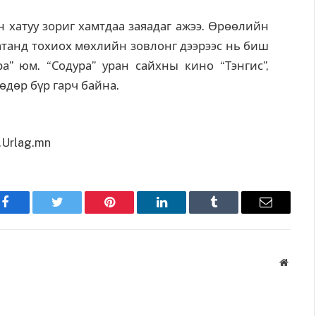
 хатуу зориг хамтдаа заяадаг ажээ. Өрөөлийн
аатанд тохиох мөхлийн зовлонг дээрээс нь биш
а” юм. “Содура” уран сайхны кино “Тэнгис”,
 өдөр бүр гарч байна.
Urlag.mn
Facebook
Twitter
Pinterest
LinkedIn
Tumblr
Имэйл
Вэбса