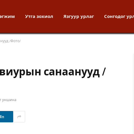
хөгжим
Утга зохиол
Язгуур урлаг
Сонгодог ур
нууд /Фото/
виурын санаанууд /
ут уншина
dIn