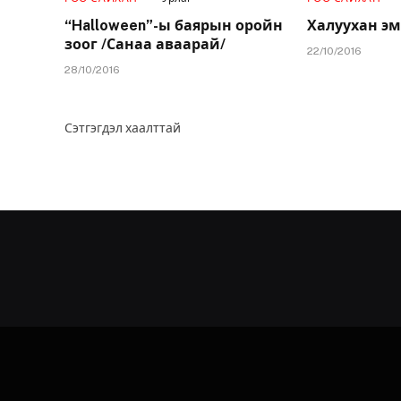
“Halloween”-ы баярын оройн
Халуухан эм
зоог /Санаа аваарай/
22/10/2016
28/10/2016
Сэтгэгдэл хаалттай