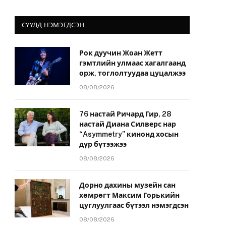
СҮҮЛД НЭМЭГДСЭН
Рок дуучин Жоан Жетт
гэмтлийн улмаас хагалгаанд
орж, тоглолтуудаа цуцалжээ
08/08/2026
76 настай Ричард Гир, 28
настай Диана Силверс нар
“Asymmetry” кинонд хосын
дүр бүтээжээ
08/08/2026
Дорно дахины музейн сан
хөмрөгт Максим Горькийн
цуглуулгаас бүтээл нэмэгдсэн
08/08/2026