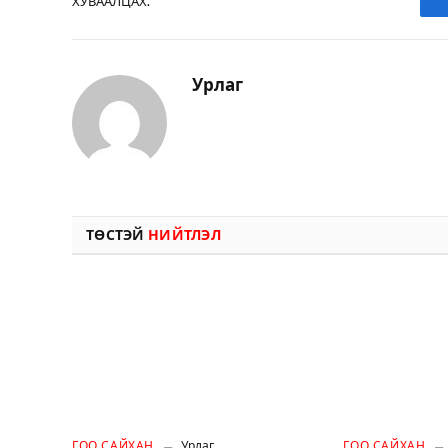
ХУВААЛЦАХ.
Урлаг
ТӨСТЭЙ
НИЙТЛЭЛ
ГОО САЙХАН
Урлаг
ГОО САЙХАН