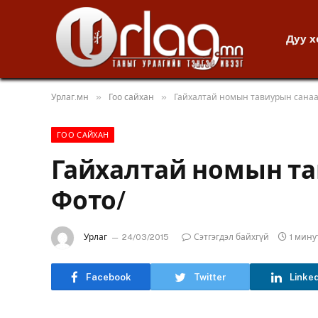
Дуу 
»
»
Урлаг.мн
Гоо сайхан
Гайхалтай номын тавиурын санаа
ГОО САЙХАН
Гайхалтай номын та
Фото/
Урлаг
24/03/2015
Сэтгэгдэл байхгүй
1 мин
Facebook
Twitter
Linke