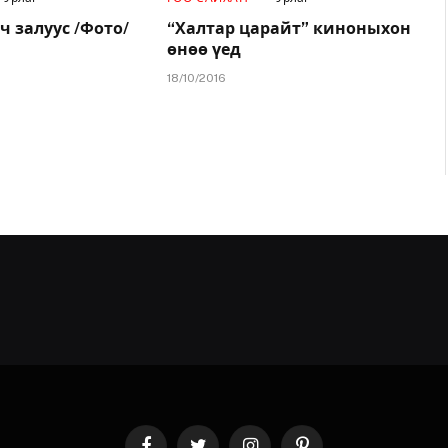
ч залуус /Фото/
“Халтар царайт” киноныхон
өнөө үед
18/10/2016