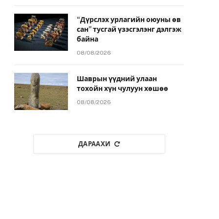
“Дүрслэх урлагийн оюуны өв
сан” тусгай үзэсгэлэнг дэлгэж
байна
08/08/2026
Шаврын үүдний улаан
тохойн хүн чулуун хөшөө
08/08/2026
ДАРААХИ